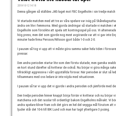
2018-10-12 14:18
Denna gången så ställdes JAS-laget mot FBC Engelholm i sin tredje match
Vi startade matchen med att tre av våra spelare var iväg på Skånelagsuttag
ändra om lite i femmorna. Med gjorda ändringar så startade vi matchen i e
Engelholm som försökte att spela sitt kontringsspel på oss. Vi alternerade
hög press, men det som gjorde nog mest avgörande var att vi gav inte Eng
minuter hade firma Persson/NIlsson gjort både 1-0 och 2-0.
I pausen så tog vi upp att vi måste göra samma saker hela tiden i försvare
pressar.
Den andra perioden startar lite som den första slutade, men ganska snab
en kort stund därefter så kvitterar de också. Nu börjar vi göra många saker f
tillräckligt aggressiva i vårt uppställda försvar. När perioden är slut så 
tillsammans med oss ledare är inte nöjda med situationen.
I pausen så tar vi upp det vi gjorde i andra perioden och jämförde med de
Den tredje perioden hinner knappt börja förrän vi kvitterar och nu börjar vi 
matcherna och det rasslar till ordentligt bakom Engelholms målvakt. Vi b
andra spelare kliver fram och det görs en hel del snygga mål förutom att vi
ljuder står det 10-6 till IBK Lund och man har tagit ytterligare 3 poäng.