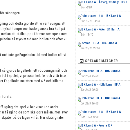
IBK Lund A
- Åstorp/Kvidinge IBS B
Sön 4/10
 för säsongen.
Palmstaden IK A -
IBK Lund A
Lör 10/10 14:30
ning och detta gjorde att vi var tvungna att
tt hyfsat tempo och hade ganska bra koll på
IBK Lund A
- Röke IBK Herr A
 mellan att ställa upp i försvar och spela med
Sön 18/10
elholm så mycket tid med bollen och efter 20
Lomma FBC A -
IBK Lund A
Fre 23/10 20:00
t och inte ge Engelholm tid med bollen när vi
SPELADE MATCHER
bt så gjorde Engelholm ett rduceringsmål och
Höllvikens IBF A -
IBK Lund A
el i spelet, vi pressar helt fel och vi är inte
Lör 28/3 15:00
leder Engelholm matchen med 4-5 och killarna
IBK Lund A
- Höllvikens IBF A
Tis 24/3 20:00
n första.
Höllvikens IBF A -
IBK Lund A
Lör 21/3 16:00
få igång det spel vi har visat i de andra
örjar få igång de som ska göra målen, men även
Palmstaden IK A -
IBK Lund A
 skjuter på de lägen vi får. När slutsignalen
Sön 15/3 12:00
IBK Lund A
- Frosta IBF