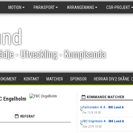
MOTION
PARASPORT
ARRANGEMANG
CSR-PROJEKT
und
ädje - Utveckling - Kompisanda
DOKUMENT
KONTAKT
MATCHER
SPONSOR
HERRAR DIV.2 SKÅNE
KOMMANDE MATCHER
C Engelholm
Palmstaden IK A -
IBK Lund A
Fre 11/9 19:30
REFERAT
FBC Engelholm A -
IBK Lund A
Sön 27/9 13:00