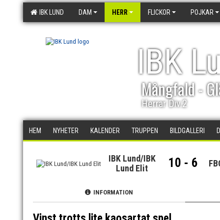
IBK LUND
DAM
HERR
FLICKOR
POJKAR
IBK L
Mångfald - Gl
Herrar Div.2
HEM
NYHETER
KALENDER
TRUPPEN
BILDGALLERI
IBK Lund/IBK
10 - 6
FB
Lund Elit
INFORMATION
Vinst trotts lite kaosartat spel