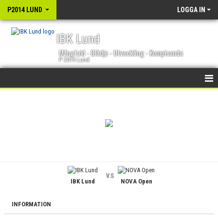
P2014 LUND
LOGGA IN
IBK Lund
Mångfald - Glädje - Utveckling - Kompisanda
P 2014 Lund
HEM
NYHETER
KALENDER
MATCHER
vs
IBK Lund
NOVA Open
TRUPPEN
BILDGALLERI
INFORMATION