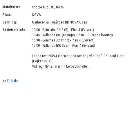
DOKUMENT
Matchstart:
sön 24 augusti, 09:15
Plats:
NOVA
KONTAKT
Samling:
Närheten av ingången till NOVA Open
Aktivitetsinfo:
10:00 - Bjärreds IBK 2 (B) - Plan 4 (Evivent)
10:45 - Willands IBK (Orange) - Plan 3 (Biergo Flooring)
15:30 - Lomma FBC P14 2 - Plan 4 (Evivent)
17:00 - Willands IBK Svart - Plan 4 (Evivent)
Ladda ned NOVA Open appen och följ vårt lag "IBK Lund Lund
(Pojkar 2014)".
Vid regn flyttar vi in till Lerbäckshallen.
<< Tillbaka