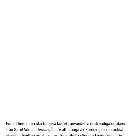
För att hemsidan ska fungera korrekt använder vi nödvändiga cookies
från SportAdmin. Dessa går inte att stänga av. Föreningen kan också
använda frivilliga cookies, t.ex. för statistik eller marknadsföring. Du