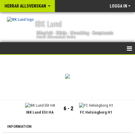
HERRAR ALLSVENSKAN
LOGGA IN
IBK Lund
Mångfald - Glädje - Utveckling - Kompisanda
Herrar Allsvenskan Södra
HEM
NYHETER
KALENDER
TRUPPEN
6 - 2
IBK Lund Elit HA
FC Helsingborg H1
GÄSTBOK
BILDGALLERI
INFORMATION