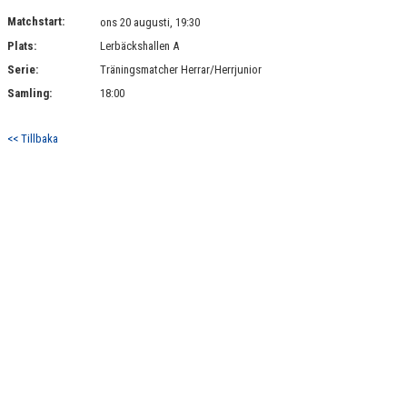
KONTAKT
Matchstart:
ons 20 augusti, 19:30
Plats:
Lerbäckshallen A
MATCHER
Serie:
Träningsmatcher Herrar/Herrjunior
HERRAR ALLSVENSKAN 25/26
Samling:
18:00
SKÅNEMÄSTERSKAPEN 21/22
<< Tillbaka