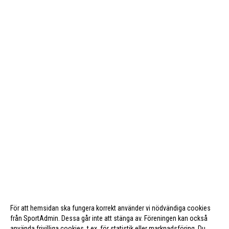
För att hemsidan ska fungera korrekt använder vi nödvändiga cookies
från SportAdmin. Dessa går inte att stänga av. Föreningen kan också
använda frivilliga cookies, t.ex. för statistik eller marknadsföring. Du