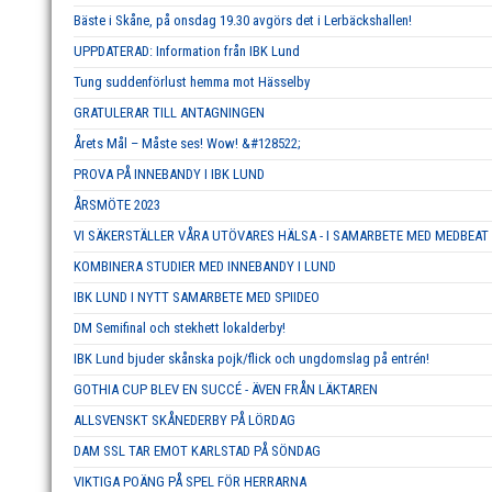
Bäste i Skåne, på onsdag 19.30 avgörs det i Lerbäckshallen!
UPPDATERAD: Information från IBK Lund
Tung suddenförlust hemma mot Hässelby
GRATULERAR TILL ANTAGNINGEN
Årets Mål – Måste ses! Wow! &#128522;
PROVA PÅ INNEBANDY I IBK LUND
ÅRSMÖTE 2023
VI SÄKERSTÄLLER VÅRA UTÖVARES HÄLSA - I SAMARBETE MED MEDBEAT
KOMBINERA STUDIER MED INNEBANDY I LUND
IBK LUND I NYTT SAMARBETE MED SPIIDEO
DM Semifinal och stekhett lokalderby!
IBK Lund bjuder skånska pojk/flick och ungdomslag på entrén!
GOTHIA CUP BLEV EN SUCCÉ - ÄVEN FRÅN LÄKTAREN
ALLSVENSKT SKÅNEDERBY PÅ LÖRDAG
DAM SSL TAR EMOT KARLSTAD PÅ SÖNDAG
VIKTIGA POÄNG PÅ SPEL FÖR HERRARNA