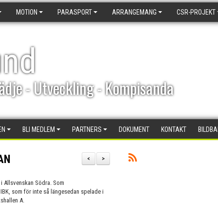
MOTION
PARASPORT
ARRANGEMANG
CSR-PROJEKT
und
ädje - Utveckling - Kompisanda
EN
BLI MEDLEM
PARTNERS
DOKUMENT
KONTAKT
BILDB
AN
<
>
ut i Allsvenskan Södra. Som
BK, som för inte så längesedan spelade i
shallen A.