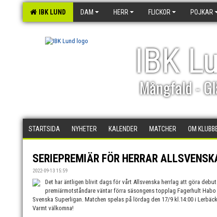
IBK LUND
DAM
HERR
FLICKOR
POJKAR
IBK L
Mångfald - Gl
STARTSIDA
NYHETER
KALENDER
MATCHER
OM KLUBB
SERIEPREMIÄR FÖR HERRAR ALLSVENSK
2022-09-13 15:59
Det har äntligen blivit dags för vårt Allsvenska herrlag att göra deb
premiärmotståndare väntar förra säsongens topplag Fagerhult Habo I
Svenska Superligan. Matchen spelas på lördag den 17/9 kl.14:00 i Lerbäck
Varmt välkomna!