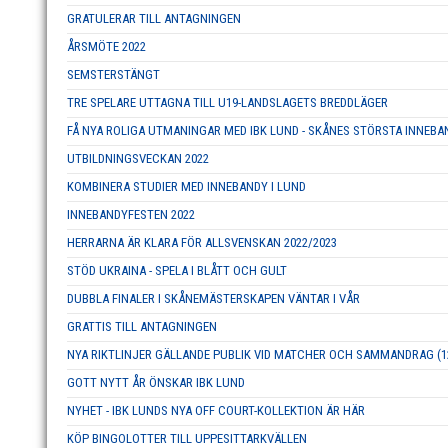
GRATULERAR TILL ANTAGNINGEN
ÅRSMÖTE 2022
SEMSTERSTÄNGT
TRE SPELARE UTTAGNA TILL U19-LANDSLAGETS BREDDLÄGER
FÅ NYA ROLIGA UTMANINGAR MED IBK LUND - SKÅNES STÖRSTA INNEB
UTBILDNINGSVECKAN 2022
KOMBINERA STUDIER MED INNEBANDY I LUND
INNEBANDYFESTEN 2022
HERRARNA ÄR KLARA FÖR ALLSVENSKAN 2022/2023
STÖD UKRAINA - SPELA I BLÅTT OCH GULT
DUBBLA FINALER I SKÅNEMÄSTERSKAPEN VÄNTAR I VÅR
GRATTIS TILL ANTAGNINGEN
NYA RIKTLINJER GÄLLANDE PUBLIK VID MATCHER OCH SAMMANDRAG (12
GOTT NYTT ÅR ÖNSKAR IBK LUND
NYHET - IBK LUNDS NYA OFF COURT-KOLLEKTION ÄR HÄR
KÖP BINGOLOTTER TILL UPPESITTARKVÄLLEN