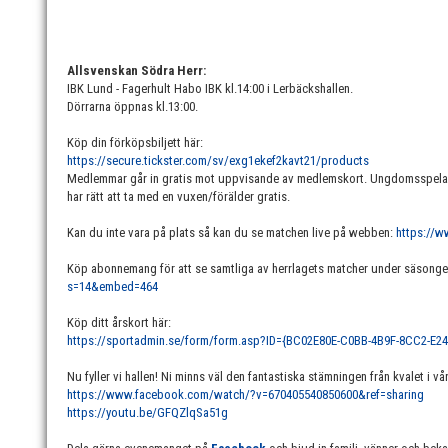
Allsvenskan Södra Herr:
IBK Lund - Fagerhult Habo IBK kl.14:00 i Lerbäckshallen.
Dörrarna öppnas kl.13:00.
Köp din förköpsbiljett här:
https://secure.tickster.com/sv/exg1ekef2kavt21/products
Medlemmar går in gratis mot uppvisande av medlemskort. Ungdomsspelar
har rätt att ta med en vuxen/förälder gratis.
Kan du inte vara på plats så kan du se matchen live på webben:
https://w
Köp abonnemang för att se samtliga av herrlagets matcher under säsong
s=14&embed=464
Köp ditt årskort här:
https://sportadmin.se/form/form.asp?ID={BC02E80E-C0BB-4B9F-8CC2-E2
Nu fyller vi hallen! Ni minns väl den fantastiska stämningen från kvalet i vå
https://www.facebook.com/watch/?v=670405540850600&ref=sharing
https://youtu.be/GFQZlqSa51g