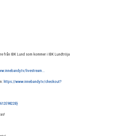
e från IBK Lund som kommer i IBK Lundtröja
ww.innebandy.tv/livestream...
en:
https://www.innebandy.tv/checkout?
4612E9822B}
ras!