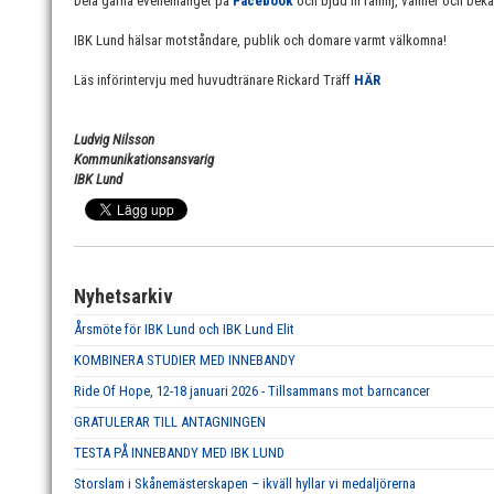
Dela gärna evenemanget på
Facebook
och bjud in familj, vänner och beka
IBK Lund hälsar motståndare, publik och domare varmt välkomna!
Läs införintervju med huvudtränare Rickard Träff
HÄR
Ludvig Nilsson
Kommunikationsansvarig
IBK Lund
Nyhetsarkiv
Årsmöte för IBK Lund och IBK Lund Elit
KOMBINERA STUDIER MED INNEBANDY
Ride Of Hope, 12-18 januari 2026 - Tillsammans mot barncancer
GRATULERAR TILL ANTAGNINGEN
TESTA PÅ INNEBANDY MED IBK LUND
Storslam i Skånemästerskapen – ikväll hyllar vi medaljörerna