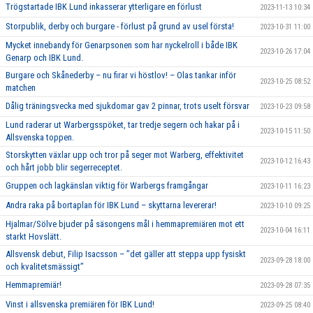
Trögstartade IBK Lund inkasserar ytterligare en förlust
2023-11-13 10:34
Storpublik, derby och burgare - förlust på grund av usel första!
2023-10-31 11:00
Mycket innebandy för Genarpsonen som har nyckelroll i både IBK
2023-10-26 17:04
Genarp och IBK Lund.
Burgare och Skånederby – nu firar vi höstlov! – Olas tankar inför
2023-10-25 08:52
matchen
Dålig träningsvecka med sjukdomar gav 2 pinnar, trots uselt försvar
2023-10-23 09:58
Lund raderar ut Warbergsspöket, tar tredje segern och hakar på i
2023-10-15 11:50
Allsvenska toppen.
Storskytten växlar upp och tror på seger mot Warberg, effektivitet
2023-10-12 16:43
och hårt jobb blir segerreceptet.
Gruppen och lagkänslan viktig för Warbergs framgångar
2023-10-11 16:23
Andra raka på bortaplan för IBK Lund – skyttarna levererar!
2023-10-10 09:25
Hjalmar/Sölve bjuder på säsongens mål i hemmapremiären mot ett
2023-10-04 16:11
starkt Hovslätt.
Allsvensk debut, Filip Isacsson – ’’det gäller att steppa upp fysiskt
2023-09-28 18:00
och kvalitetsmässigt’’
Hemmapremiär!
2023-09-28 07:35
Vinst i allsvenska premiären för IBK Lund!
2023-09-25 08:40