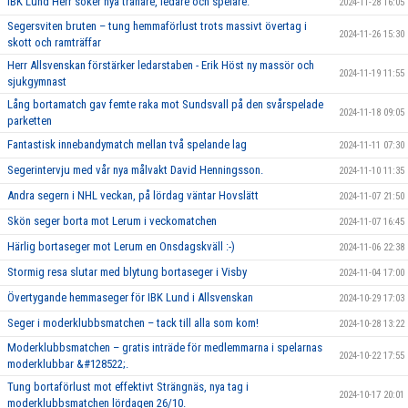
IBK Lund Herr söker nya tränare, ledare och spelare.
2024-11-28 16:05
Segersviten bruten – tung hemmaförlust trots massivt övertag i
2024-11-26 15:30
skott och ramträffar
Herr Allsvenskan förstärker ledarstaben - Erik Höst ny massör och
2024-11-19 11:55
sjukgymnast
Lång bortamatch gav femte raka mot Sundsvall på den svårspelade
2024-11-18 09:05
parketten
Fantastisk innebandymatch mellan två spelande lag
2024-11-11 07:30
Segerintervju med vår nya målvakt David Henningsson.
2024-11-10 11:35
Andra segern i NHL veckan, på lördag väntar Hovslätt
2024-11-07 21:50
Skön seger borta mot Lerum i veckomatchen
2024-11-07 16:45
Härlig bortaseger mot Lerum en Onsdagskväll :-)
2024-11-06 22:38
Stormig resa slutar med blytung bortaseger i Visby
2024-11-04 17:00
Övertygande hemmaseger för IBK Lund i Allsvenskan
2024-10-29 17:03
Seger i moderklubbsmatchen – tack till alla som kom!
2024-10-28 13:22
Moderklubbsmatchen – gratis inträde för medlemmarna i spelarnas
2024-10-22 17:55
moderklubbar &#128522;.
Tung bortaförlust mot effektivt Strängnäs, nya tag i
2024-10-17 20:01
moderklubbsmatchen lördagen 26/10.