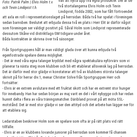
valt att flytta upp två egna produkter. Det är de
Foto: Patrik Palm | Elvis Holm t.v.
KONTAKT
två stortalangerna Elvis Holm och Tevin
och Tevin Lindqvist t.h.
Lindqvist, födda 2002, som har fått förtroendet
MATCHER
att axla en roll i representationslaget på herrsidan. Båda två har spelat i föreningen
sedan barnsben. Beslutet att erbjuda dessa två en plats i Herr Elit är därför något
som föreningen ser väldigt positivt på. Såväl Holm som Lindqvist representerade
HERRAR ALLSVENSKAN 25/26
dessutom Skåne vid distriktlags-SM tidigare under året.
Båda kontrakten är skrivna över två säsonger.
SKÅNEMÄSTERSKAPEN 21/22
Från Sportgruppens håll är man väldigt glada över att kunna erbjuda två
egenfostrade spelare denna möjlighet.
- Det är med våra egna talanger kryddat med några spektakulära nyförvärv som vi
planerar ta nästa steg inom klubben och bli ett etablerat allsvensk lag på herrsidan.
Det är därför med stor glädje vi konstaterar att två av klubbens största talanger
skrivit på för herrar div.1, menar Christer Sölve från Sportgruppen Herr och
fortsätter:
- Elvis är en extrem avslutare med ett fruktat skott och har en extremt stor hunger
för innebandy. Han har sedan början av maj varit en del i vårt nybygge och har redan
hunnit delta i flera av våra träningsmatcher. Däribland provat på att möta SSL-
motstånd. Det är med stor glädje vi ser den attityd och det arbete han lägger ner för
att etablera sig.
Ledarstaben beskriver Holm som en spelare som ofta är på rätt plats vid rätt
tillfälle.
- Elvis är en av klubbens lovande juniorer på herrsidan som kommer få chansen