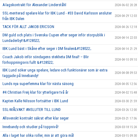
A-lagskontrakt för Alexander Linderståhl
2024-06-02 20:28
SSL-meriterad spelare klar för IBK Lund - #33 David Karlsson ansluter
2024-04-29 12:03
från IBK Dalen
TACK FÖR ALLT JAKOB ERICSON
2024-04-26 12:18
DM guld och plats i Svenska Cupen efter seger inför storpublik i
2024-04-14 22:03
Lundaderbyt!&#128522;
IBK Lund bäst i Skåne efter seger i DM finalen&#128522;.
2024-04-14 21:29
Coach Jakob inför söndagens stekheta DM final! – Blir
2024-04-10 09:10
förhoppningsvis fullt &#128522;
IBK Lund söker unga spelare, ledare och funktionärer som är extra
2024-04-08 09:53
taggade på Innebandy!
Lunds nya superfemma klar för nästa säsong
2024-04-05 12:56
#4 Christian Freij klar för ytterligare två år
2024-04-02 15:48
Kapten Kalle Nilsson fortsätter i IBK Lund
2024-03-30 21:59
SSL-MÅLVAKT ANSLUTER TILL LUND
2024-03-26 12:00
Allsvenskt kontrakt säkrat efter klar seger
2024-03-21 17:06
Innebandy och studier på toppnivå!
2024-03-18 15:24
Alla i laget har olika roller, min är att göra mål
2024-03-15 09:30