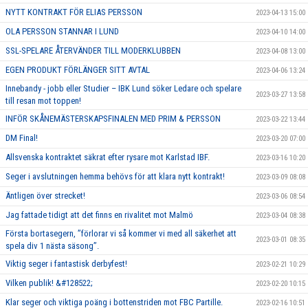
NYTT KONTRAKT FÖR ELIAS PERSSON
2023-04-13 15:00
OLA PERSSON STANNAR I LUND
2023-04-10 14:00
SSL-SPELARE ÅTERVÄNDER TILL MODERKLUBBEN
2023-04-08 13:00
EGEN PRODUKT FÖRLÄNGER SITT AVTAL
2023-04-06 13:24
Innebandy - jobb eller Studier – IBK Lund söker Ledare och spelare
2023-03-27 13:58
till resan mot toppen!
INFÖR SKÅNEMÄSTERSKAPSFINALEN MED PRIM & PERSSON
2023-03-22 13:44
DM Final!
2023-03-20 07:00
Allsvenska kontraktet säkrat efter rysare mot Karlstad IBF.
2023-03-16 10:20
Seger i avslutningen hemma behövs för att klara nytt kontrakt!
2023-03-09 08:08
Äntligen över strecket!
2023-03-06 08:54
Jag fattade tidigt att det finns en rivalitet mot Malmö
2023-03-04 08:38
Första bortasegern, ’’förlorar vi så kommer vi med all säkerhet att
2023-03-01 08:35
spela div 1 nästa säsong’’.
Viktig seger i fantastisk derbyfest!
2023-02-21 10:29
Vilken publik! &#128522;
2023-02-20 10:15
Klar seger och viktiga poäng i bottenstriden mot FBC Partille.
2023-02-16 10:51