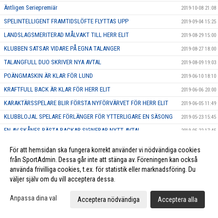
Äntligen Seriepremiär
2019-10-08 21:08
SPELINTELLIGENT FRAMTIDSLÖFTE FLYTTAS UPP
2019-09-04 15:25
LANDSLAGSMERITERAD MÅLVAKT TILL HERR ELIT
2019-08-29 15:00
KLUBBEN SATSAR VIDARE PÅ EGNA TALANGER
2019-08-27 18:00
TALANGFULL DUO SKRIVER NYA AVTAL
2019-08-09 19:03
POÄNGMASKIN ÄR KLAR FÖR LUND
2019-06-10 18:10
KRAFTFULL BACK ÄR KLAR FÖR HERR ELIT
2019-06-06 20:00
KARAKTÄRSSPELARE BLIR FÖRSTA NYFÖRVÄRVET FÖR HERR ELIT
2019-06-05 11:49
KLUBBLOJAL SPELARE FÖRLÄNGER FÖR YTTERLIGARE EN SÄSONG
2019-05-23 15:45
EN AV SKÅNES BÄSTA BACKAR SIGNERAR NYTT AVTAL
2019-05-22 17:45
HÅRDSKJUTANDE BACK FÖRLÄNGER SITT AVTAL
2019-05-20 20:00
För att hemsidan ska fungera korrekt använder vi nödvändiga cookies
MÅLFARLIG ANFALLARE SKRIVER NYTT KONTRAKT
2019-05-17 16:17
från SportAdmin. Dessa går inte att stänga av. Föreningen kan också
använda frivilliga cookies, t.ex. för statistik eller marknadsföring. Du
Tåget rullar mot Allsvenskan - försäsongen är igång
2019-05-13 20:01
väljer själv om du vill acceptera dessa.
KAPTENEN FÖRLÄNGER SITT KONTRAKT
2019-05-13 19:53
Anpassa dina val
POÄNGSPELARE FÖRLÄNGER SITT KONTRAKT
Acceptera nödvändiga
Acceptera alla
2019-05-03 15:17
ASSISTERANDE TRÄNARE KLAR FÖR HERRAR DIV.1
2019-04-27 23:12