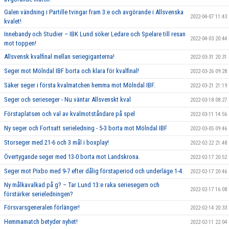
Galen vändning i Partille tvingar fram 3:e och avgörande i Allsvenska
2022-04-07 11:43
kvalet!
Innebandy och Studier – IBK Lund söker Ledare och Spelare till resan
2022-04-03 20:44
mot toppen!
Allsvensk kvalfinal mellan seriegiganterna!
2022-03-31 20:31
Seger mot Mölndal IBF borta och klara för kvalfinal!
2022-03-26 09:28
Säker seger i första kvalmatchen hemma mot Mölndal IBF.
2022-03-21 21:19
Seger och serieseger - Nu väntar Allsvenskt kval
2022-03-18 08:27
Förstaplatsen och val av kvalmotståndare på spel
2022-03-11 14:56
Ny seger och Fortsatt serieledning - 5-3 borta mot Mölndal IBF
2022-03-05 09:46
Storseger med 21-6 och 3 mål i boxplay!
2022-02-22 21:48
Övertygande seger med 13-0 borta mot Landskrona.
2022-02-17 20:52
Seger mot Pixbo med 9-7 efter dålig förstaperiod och underläge 1-4.
2022-02-17 20:46
Ny målkavalkad på g? – Tar Lund 13:e raka seriesegern och
2022-02-17 16:08
förstärker serieledningen?
Försvarsgeneralen förlänger!
2022-02-14 20:33
Hemmamatch betyder nyhet!
2022-02-11 22:04