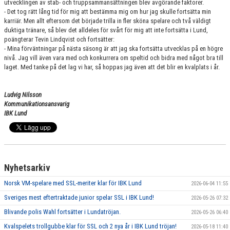
utvecklingen av stab- och truppsammansättningen blev avgörande faktorer.
- Det tog rätt lång tid för mig att bestämma mig om hur jag skulle fortsätta min
karriär. Men allt eftersom det började trilla in fler sköna spelare och två väldigt
duktiga tränare, så blev det alldeles för svårt för mig att inte fortsätta i Lund,
poängterar Tevin Lindqvist och fortsätter:
- Mina förväntningar på nästa säsong är att jag ska fortsätta utvecklas på en högre
nivå. Jag vill även vara med och konkurrera om speltid och bidra med något bra till
laget. Med tanke på det lag vi har, så hoppas jag även att det blir en kvalplats i år.
Ludvig Nilsson
Kommunikationsansvarig
IBK Lund
Nyhetsarkiv
Norsk VM-spelare med SSL-meriter klar för IBK Lund
2026-06-04 11:55
Sveriges mest eftertraktade junior spelar SSL i IBK Lund!
2026-05-26 07:32
Blivande polis Wahl fortsätter i Lundatröjan.
2026-05-26 06:40
Kvalspelets trollgubbe klar för SSL och 2 nya år i IBK Lund tröjan!
2026-05-18 11:40