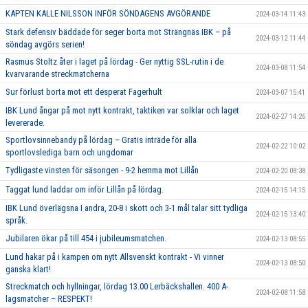
KAPTEN KALLE NILSSON INFÖR SÖNDAGENS AVGÖRANDE
2024-03-14 11:43
Stark defensiv bäddade för seger borta mot Strängnäs IBK – på
2024-03-12 11:44
söndag avgörs serien!
Rasmus Stoltz åter i laget på lördag - Ger nyttig SSL-rutin i de
2024-03-08 11:54
kvarvarande streckmatcherna
Sur förlust borta mot ett desperat Fagerhult
2024-03-07 15:41
IBK Lund ångar på mot nytt kontrakt, taktiken var solklar och laget
2024-02-27 14:26
levererade.
Sportlovsinnebandy på lördag – Gratis inträde för alla
2024-02-22 10:02
sportlovslediga barn och ungdomar
Tydligaste vinsten för säsongen - 9-2 hemma mot Lillån
2024-02-20 08:38
Taggat lund laddar om inför Lillån på lördag.
2024-02-15 14:15
IBK Lund överlägsna I andra, 20-8 i skott och 3-1 mål talar sitt tydliga
2024-02-15 13:40
språk.
Jubilaren ökar på till 454 i jubileumsmatchen.
2024-02-13 08:55
Lund hakar på i kampen om nytt Allsvenskt kontrakt - Vi vinner
2024-02-13 08:50
ganska klart!
Streckmatch och hyllningar, lördag 13.00 Lerbäckshallen. 400 A-
2024-02-08 11:58
lagsmatcher – RESPEKT!