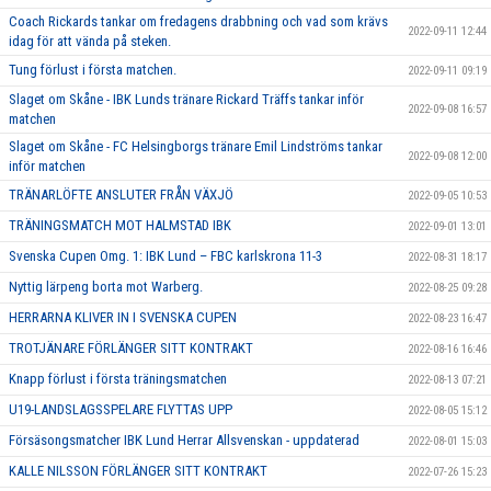
Coach Rickards tankar om fredagens drabbning och vad som krävs
2022-09-11 12:44
idag för att vända på steken.
Tung förlust i första matchen.
2022-09-11 09:19
Slaget om Skåne - IBK Lunds tränare Rickard Träffs tankar inför
2022-09-08 16:57
matchen
Slaget om Skåne - FC Helsingborgs tränare Emil Lindströms tankar
2022-09-08 12:00
inför matchen
TRÄNARLÖFTE ANSLUTER FRÅN VÄXJÖ
2022-09-05 10:53
TRÄNINGSMATCH MOT HALMSTAD IBK
2022-09-01 13:01
Svenska Cupen Omg. 1: IBK Lund – FBC karlskrona 11-3
2022-08-31 18:17
Nyttig lärpeng borta mot Warberg.
2022-08-25 09:28
HERRARNA KLIVER IN I SVENSKA CUPEN
2022-08-23 16:47
TROTJÄNARE FÖRLÄNGER SITT KONTRAKT
2022-08-16 16:46
Knapp förlust i första träningsmatchen
2022-08-13 07:21
U19-LANDSLAGSSPELARE FLYTTAS UPP
2022-08-05 15:12
Försäsongsmatcher IBK Lund Herrar Allsvenskan - uppdaterad
2022-08-01 15:03
KALLE NILSSON FÖRLÄNGER SITT KONTRAKT
2022-07-26 15:23