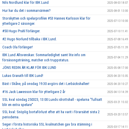
Nils Nordlund klar för IBK Lund
2025-08-03 18:07
Hur har du det i sommarvärmen?
2025-08-01 13:00
Storskytten och spelarprofilen #53 Hannes Karlsson klar för
2025-07-13 10:00
ytterligare 2 säsonger.
#50 Hugo Prahl förlänger.
2025-07-10 11:41
#2 Hugo Norlund tillbaka i IBK Lund.
2025-07-08 16:49
Coach Ola förlänger!
2025-07-05 11:39
IBK Lund Allsvenskan: Sommarledighet samt lite info om
2025-07-04 11:29
försäsongsträning, matcher och truppstatus.
JÖNS REDIN ÄR KLAR FÖR IBK LUND
2025-05-08 17:00
Lukas Granath till IBK Lund!
2025-04-20 15:05
Bäst i Skåne, på onsdag 19.30 avgörs det i Lerbäckshallen!
2025-04-20 10:27
#16 Jack Lawesson klar för ytterligare 2 år
2025-04-13 14:39
SSL kval söndag 250323, 13:00 Lunds idrottshall - spelarna ''fullsatt
2025-03-21 15:02
blir en extra spelare''
SSL kval: Snöplig bortaförlust efter att ha varit i förarsätet sista 2
2025-03-20 13:57
perioderna.
Seger i första historiska SSL kvalmatchen gav bra stämning i
2025-03-17 14:11