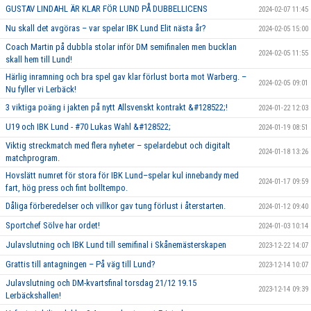
GUSTAV LINDAHL ÄR KLAR FÖR LUND PÅ DUBBELLICENS
2024-02-07 11:45
Nu skall det avgöras – var spelar IBK Lund Elit nästa år?
2024-02-05 15:00
Coach Martin på dubbla stolar inför DM semifinalen men bucklan
2024-02-05 11:55
skall hem till Lund!
Härlig inramning och bra spel gav klar förlust borta mot Warberg. –
2024-02-05 09:01
Nu fyller vi Lerbäck!
3 viktiga poäng i jakten på nytt Allsvenskt kontrakt &#128522;!
2024-01-22 12:03
U19 och IBK Lund - #70 Lukas Wahl &#128522;
2024-01-19 08:51
Viktig streckmatch med flera nyheter – spelardebut och digitalt
2024-01-18 13:26
matchprogram.
Hovslätt numret för stora för IBK Lund–spelar kul innebandy med
2024-01-17 09:59
fart, hög press och fint bolltempo.
Dåliga förberedelser och villkor gav tung förlust i återstarten.
2024-01-12 09:40
Sportchef Sölve har ordet!
2024-01-03 10:14
Julavslutning och IBK Lund till semifinal i Skånemästerskapen
2023-12-22 14:07
Grattis till antagningen – På väg till Lund?
2023-12-14 10:07
Julavslutning och DM-kvartsfinal torsdag 21/12 19.15
2023-12-14 09:39
Lerbäckshallen!