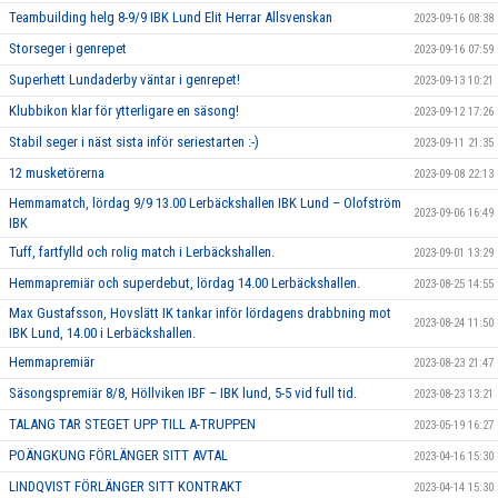
Teambuilding helg 8-9/9 IBK Lund Elit Herrar Allsvenskan
2023-09-16 08:38
Storseger i genrepet
2023-09-16 07:59
Superhett Lundaderby väntar i genrepet!
2023-09-13 10:21
Klubbikon klar för ytterligare en säsong!
2023-09-12 17:26
Stabil seger i näst sista inför seriestarten :-)
2023-09-11 21:35
12 musketörerna
2023-09-08 22:13
Hemmamatch, lördag 9/9 13.00 Lerbäckshallen IBK Lund – Olofström
2023-09-06 16:49
IBK
Tuff, fartfylld och rolig match i Lerbäckshallen.
2023-09-01 13:29
Hemmapremiär och superdebut, lördag 14.00 Lerbäckshallen.
2023-08-25 14:55
Max Gustafsson, Hovslätt IK tankar inför lördagens drabbning mot
2023-08-24 11:50
IBK Lund, 14.00 i Lerbäckshallen.
Hemmapremiär
2023-08-23 21:47
Säsongspremiär 8/8, Höllviken IBF – IBK lund, 5-5 vid full tid.
2023-08-23 13:21
TALANG TAR STEGET UPP TILL A-TRUPPEN
2023-05-19 16:27
POÄNGKUNG FÖRLÄNGER SITT AVTAL
2023-04-16 15:30
LINDQVIST FÖRLÄNGER SITT KONTRAKT
2023-04-14 15:30