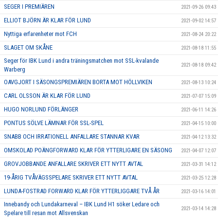
SEGER I PREMIÄREN
2021-09-26 09:43
ELLIOT BJÖRN ÄR KLAR FÖR LUND
2021-09-02 14:57
Nyttiga erfarenheter mot FCH
2021-08-24 20:22
SLAGET OM SKÅNE
2021-08-18 11:55
Seger för IBK Lund i andra träningsmatchen mot SSL-kvalande
2021-08-18 09:42
Warberg
OAVGJORT I SÄSONGSPREMIÄREN BORTA MOT HÖLLVIKEN
2021-08-13 10:24
CARL OLSSON ÄR KLAR FÖR LUND
2021-07-07 15:09
HUGO NORLUND FÖRLÄNGER
2021-06-11 14:26
PONTUS SÖLVE LÄMNAR FÖR SSL-SPEL
2021-04-15 10:00
SNABB OCH IRRATIONELL ANFALLARE STANNAR KVAR
2021-04-12 13:32
OMSKOLAD POÄNGFORWARD KLAR FÖR YTTERLIGARE EN SÄSONG
2021-04-07 12:07
GROVJOBBANDE ANFALLARE SKRIVER ETT NYTT AVTAL
2021-03-31 14:12
19-ÅRIG TVÅVÄGSSPELARE SKRIVER ETT NYTT AVTAL
2021-03-25 12:28
LUNDA-FOSTRAD FORWARD KLAR FÖR YTTERLIGGARE TVÅ ÅR
2021-03-16 14:01
Innebandy och Lundakarneval – IBK Lund H1 söker Ledare och
2021-03-14 14:28
Spelare till resan mot Allsvenskan