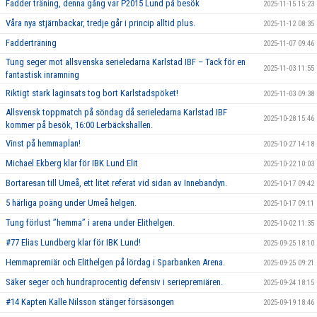
Fadder träning, denna gång var P2015 Lund på besök
2025-11-15 15:23
Våra nya stjärnbackar, tredje går i princip alltid plus.
2025-11-12 08:35
Fadderträning
2025-11-07 09:46
Tung seger mot allsvenska serieledarna Karlstad IBF – Tack för en
2025-11-03 11:55
fantastisk inramning
Riktigt stark laginsats tog bort Karlstadspöket!
2025-11-03 09:38
Allsvensk toppmatch på söndag då serieledarna Karlstad IBF
2025-10-28 15:46
kommer på besök, 16:00 Lerbäckshallen.
Vinst på hemmaplan!
2025-10-27 14:18
Michael Ekberg klar för IBK Lund Elit
2025-10-22 10:03
Bortaresan till Umeå, ett litet referat vid sidan av Innebandyn.
2025-10-17 09:42
5 härliga poäng under Umeå helgen.
2025-10-17 09:11
Tung förlust ’’hemma’’ i arena under Elithelgen.
2025-10-02 11:35
#77 Elias Lundberg klar för IBK Lund!
2025-09-25 18:10
Hemmapremiär och Elithelgen på lördag i Sparbanken Arena.
2025-09-25 09:21
Säker seger och hundraprocentig defensiv i seriepremiären.
2025-09-24 18:15
#14 Kapten Kalle Nilsson stänger försäsongen
2025-09-19 18:46