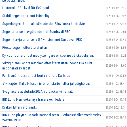
Lerbäckshallen.
Historiskt SSL kval för IBK Lund.
2025-03-12 15:15
Stabil seger borta mot Hässelby.
2025-03-06 19:27
Superhelgen i Uppsala säkrade det Allsvenska kontraktet.
2025-03-04 22:13
Seger efter sent avgörande mot Sundsvall FBC.
2025-02-26 10:04
Segerintervju efter sena 5-4 vinsten mot Sundsvall FBC
2025-02-24 09:49
Första segern efter återstarten!
2025-02-20 11:58
Dyrköpt bortaförlust med ytterligare en spelare på skadelistan.
2025-02-18 16:24
Viktig pinne i andra matchen efter återstarten, coach Ola sjukt
2025-02-14 11:00
imponerad av laget.
Fall framåt trots förlust borta mot bra Karlstad.
2025-01-09 07:58
#14 kapten Kalle Nilsson inför omstarten efter julledigheten.
2025-01-03 08:41
Svag insats avslutade 2024, nu blickar vi framåt.
2025-01-02 08:14
IBK Lund Herr söker nya tränare och ledare.
2024-12-04 07:16
Draken lyfter i motvind…
2024-12-02 18:31
IBK Lund playing Canada national team - Lerbäckshallen Wednesday,
2024-12-02 09:15
241204 19.30