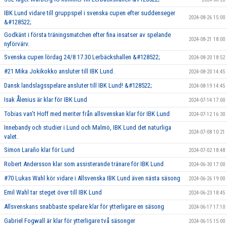
IBK Lund vidare till gruppspel i svenska cupen efter suddenseger
2024-08-26 15:00
&#128522;
Godkänt i första träningsmatchen efter fina insatser av spelande
2024-08-21 18:00
nyförvärv.
Svenska cupen lördag 24/8 17.30 Lerbäckshallen &#128522;
2024-08-20 18:52
#21 Mika Jokikokko ansluter till IBK Lund.
2024-08-20 14:45
Dansk landslagsspelare ansluter till IBK Lund! &#128522;
2024-08-19 14:45
Isak Ålenius är klar för IBK Lund
2024-07-14 17:00
Tobias van’t Hoff med meriter från allsvenskan klar för IBK Lund
2024-07-12 16:30
Innebandy och studier i Lund och Malmö, IBK Lund det naturliga
2024-07-08 10:21
valet.
Simon Laraño klar för Lund
2024-07-02 18:48
Robert Andersson klar som assisterande tränare för IBK Lund
2024-06-30 17:00
#70 Lukas Wahl kör vidare i Allsvenska IBK Lund även nästa säsong
2024-06-26 19:00
Emil Wahl tar steget över till IBK Lund
2024-06-23 18:45
Allsvenskans snabbaste spelare klar för ytterligare en säsong
2024-06-17 17:10
Gabriel Fogwall är klar för ytterligare två säsonger
2024-06-15 15:00