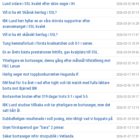
Lund vidare i SSL kvalet efter skön seger i IH.
2026-03-25 08:49
Vill ni ha ett Skånsk herrlag i SSL?
2026-03-25 07:19
IBK Lund herr hyllar en av våra största supportrar efter
2026-03-24 16:28
avancemanget i SSL kvalet.
Vill ni ha ett skånskt herrlag i SSL?
2026-03-19 17:47
Tung hemmaförlust i första kvalmatchen och 0-1 i serien.
2026-03-15 18:39
En av årets bästa prestationen hittills, gav kvalplats till SSL.
2026-03-09 09:46
Ytterligare en bortaseger, denna gång efter målsnål tillställning mot
2026-02-25 14:21
FBC Lerum
Härlig seger mot toppkonkurrenten Hagunda IF.
2026-02-17 09:13
DM final för 5:e året i rad efter tight och tät match med fulla läktare
2026-02-06 10:39
borta mot Bjärred IBK
Bortasviten bruten efter 319 dagar trots 3-1 i spel 5-5.
2026-02-05 09:17
IBK Lund studsar tillbaka och tar ytterligare en bortaseger, men det
2026-01-27 13:19
satt hårt åt.
Dubbelhelgen resulterade i noll poäng, inte riktigt vad vi hoppats på.
2026-01-20 09:00
Grym förstaperiod gav ’’bara’’ 2 pinnar.
2026-01-13 11:58
Säker bortaseger inför storpublik i Vetlanda.
2026-01-07 17:31