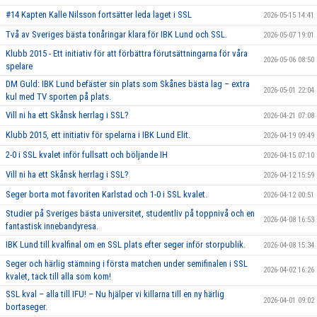
#14 Kapten Kalle Nilsson fortsätter leda laget i SSL
2026-05-15 14:41
Två av Sveriges bästa tonåringar klara för IBK Lund och SSL.
2026-05-07 19:01
Klubb 2015 - Ett initiativ för att förbättra förutsättningarna för våra
2026-05-06 08:50
spelare
DM Guld: IBK Lund befäster sin plats som Skånes bästa lag – extra
2026-05-01 22:04
kul med TV sporten på plats.
Vill ni ha ett Skånsk herrlag i SSL?
2026-04-21 07:08
Klubb 2015, ett initiativ för spelarna i IBK Lund Elit.
2026-04-19 09:49
2-0 i SSL kvalet inför fullsatt och böljande IH
2026-04-15 07:10
Vill ni ha ett Skånsk herrlag i SSL?
2026-04-12 15:59
Seger borta mot favoriten Karlstad och 1-0 i SSL kvalet.
2026-04-12 00:51
Studier på Sveriges bästa universitet, studentliv på toppnivå och en
2026-04-08 16:53
fantastisk innebandyresa.
IBK Lund till kvalfinal om en SSL plats efter seger inför storpublik.
2026-04-08 15:34
Seger och härlig stämning i första matchen under semifinalen i SSL
2026-04-02 16:26
kvalet, tack till alla som kom!
SSL kval – alla till IFU! – Nu hjälper vi killarna till en ny härlig
2026-04-01 09:02
bortaseger.