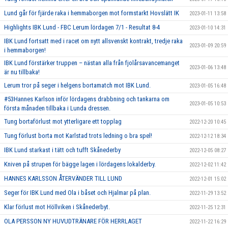
Lund går för fjärde raka i hemmaborgen mot formstarkt Hovslätt IK
2023-01-11 13:58
Highlights IBK Lund - FBC Lerum lördagen 7/1 - Resultat 8-4
2023-01-10 14:31
IBK Lund fortsatt med i racet om nytt allsvenskt kontrakt, tredje raka
2023-01-09 20:59
i hemmaborgen!
IBK Lund förstärker truppen – nästan alla från fjolårsavancemanget
2023-01-06 13:48
är nu tillbaka!
Lerum tror på seger i helgens bortamatch mot IBK Lund.
2023-01-05 16:48
#53Hannes Karlson inför lördagens drabbning och tankarna om
2023-01-05 10:53
första månaden tillbaka i Lunda dressen.
Tung bortaförlust mot ytterligare ett topplag
2022-12-20 10:45
Tung förlust borta mot Karlstad trots ledning o bra spel!
2022-12-12 18:34
IBK Lund starkast i tätt och tufft Skånederby
2022-12-05 08:27
Kniven på strupen för bägge lagen i lördagens lokalderby.
2022-12-02 11:42
HANNES KARLSSON ÅTERVÄNDER TILL LUND
2022-12-01 15:02
Seger för IBK Lund med Ola i båset och Hjalmar på plan.
2022-11-29 13:52
Klar förlust mot Höllviken i Skånederbyt.
2022-11-25 12:31
OLA PERSSON NY HUVUDTRÄNARE FÖR HERRLAGET
2022-11-22 16:29