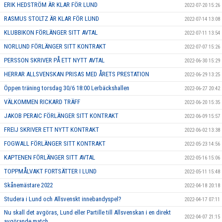
ERIK HEDSTRÖM ÄR KLAR FÖR LUND
2022-07-20 15:26
RASMUS STOLTZ ÄR KLAR FÖR LUND
2022-07-14 13:08
KLUBBIKON FÖRLÄNGER SITT AVTAL
2022-07-11 13:54
NORLUND FÖRLÄNGER SITT KONTRAKT
2022-07-07 15:26
PERSSON SKRIVER PÅ ETT NYTT AVTAL
2022-06-30 15:29
HERRAR ALLSVENSKAN PRISAS MED ÅRETS PRESTATION
2022-06-29 13:25
Öppen träning torsdag 30/6 18:00 Lerbäckshallen
2022-06-27 20:42
VÄLKOMMEN RICKARD TRÄFF
2022-06-20 15:35
JAKOB PERAIC FÖRLÄNGER SITT KONTRAKT
2022-06-09 15:57
FREIJ SKRIVER ETT NYTT KONTRAKT
2022-06-02 13:38
FOGWALL FÖRLÄNGER SITT KONTRAKT
2022-05-23 14:56
KAPTENEN FÖRLÄNGER SITT AVTAL
2022-05-16 15:06
TOPPMÅLVAKT FORTSÄTTER I LUND
2022-05-11 15:48
Skånemästare 2022
2022-04-18 20:18
Studera i Lund och Allsvenskt innebandyspel?
2022-04-17 07:11
Nu skall det avgöras, Lund eller Partille till Allsvenskan i en direkt
2022-04-07 21:15
avgörande match.