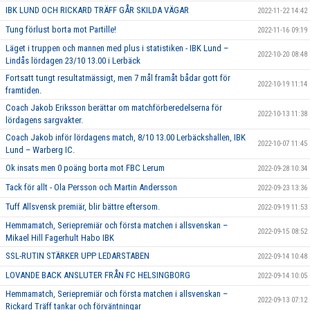
IBK LUND OCH RICKARD TRÄFF GÅR SKILDA VÄGAR
2022-11-22 14:42
Tung förlust borta mot Partille!
2022-11-16 09:19
Läget i truppen och mannen med plus i statistiken - IBK Lund –
2022-10-20 08:48
Lindås lördagen 23/10 13.00 i Lerbäck
Fortsatt tungt resultatmässigt, men 7 mål framåt bådar gott för
2022-10-19 11:14
framtiden.
Coach Jakob Eriksson berättar om matchförberedelserna för
2022-10-13 11:38
lördagens sargvakter.
Coach Jakob inför lördagens match, 8/10 13.00 Lerbäckshallen, IBK
2022-10-07 11:45
Lund – Warberg IC.
Ok insats men 0 poäng borta mot FBC Lerum
2022-09-28 10:34
Tack för allt - Ola Persson och Martin Andersson
2022-09-23 13:36
Tuff Allsvensk premiär, blir bättre eftersom.
2022-09-19 11:53
Hemmamatch, Seriepremiär och första matchen i allsvenskan –
2022-09-15 08:52
Mikael Hill Fagerhult Habo IBK
SSL-RUTIN STÄRKER UPP LEDARSTABEN
2022-09-14 10:48
LOVANDE BACK ANSLUTER FRÅN FC HELSINGBORG
2022-09-14 10:05
Hemmamatch, Seriepremiär och första matchen i allsvenskan –
2022-09-13 07:12
Rickard Träff tankar och förväntningar