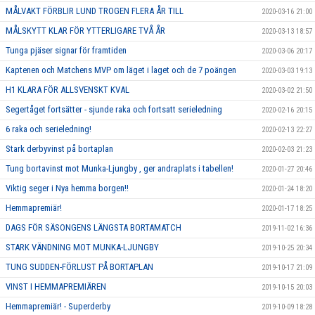
MÅLVAKT FÖRBLIR LUND TROGEN FLERA ÅR TILL
2020-03-16 21:00
MÅLSKYTT KLAR FÖR YTTERLIGARE TVÅ ÅR
2020-03-13 18:57
Tunga pjäser signar för framtiden
2020-03-06 20:17
Kaptenen och Matchens MVP om läget i laget och de 7 poängen
2020-03-03 19:13
H1 KLARA FÖR ALLSVENSKT KVAL
2020-03-02 21:50
Segertåget fortsätter - sjunde raka och fortsatt serieledning
2020-02-16 20:15
6 raka och serieledning!
2020-02-13 22:27
Stark derbyvinst på bortaplan
2020-02-03 21:23
Tung bortavinst mot Munka-Ljungby , ger andraplats i tabellen!
2020-01-27 20:46
Viktig seger i Nya hemma borgen!!
2020-01-24 18:20
Hemmapremiär!
2020-01-17 18:25
DAGS FÖR SÄSONGENS LÄNGSTA BORTAMATCH
2019-11-02 16:36
STARK VÄNDNING MOT MUNKA-LJUNGBY
2019-10-25 20:34
TUNG SUDDEN-FÖRLUST PÅ BORTAPLAN
2019-10-17 21:09
VINST I HEMMAPREMIÄREN
2019-10-15 20:03
Hemmapremiär! - Superderby
2019-10-09 18:28