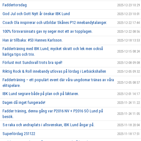
Faddertorsdag
2025-12-23 10:29
God Jul och Gott Nytt år önskar IBK Lund
2025-12-23 10:01
Coach Ola inspirerar och utbildar Skånes P12 innebandytalanger.
2025-12-22 17:44
100% försvarsinsats gav ny seger mot ett av topplagen.
2025-12-22 08:56
Han är tillbaka: #53 Hannes Karlsson.
2025-12-18 13:53
Fadderträning med IBK Lund, mycket skratt och lek men också
2025-12-15 08:24
härliga tips och trix.
Förlust mot Sundsvall trots bra spel!
2025-12-08 09:08
Riktig Rock & Roll innebandy utlovas på lördag i Lerbäckshallen
2025-12-05 09:32
Fadderträning – ett populärt event där våra ungdomar tränas av våra
2025-12-05 08:57
elitspelare.
IBK Lund segrare både på plan och på läktaren.
2025-12-01 14:17
Dagen då inget fungerade!
2025-11-24 11:22
Fadder träning, denna gång var P2016 NV + P2016 SÖ Lund på
2025-11-24 11:05
besök.
5:e raka och andraplats i allsvenskan, IBK Lund ångar på.
2025-11-18 20:04
Superlördag 251122
2025-11-18 17:51