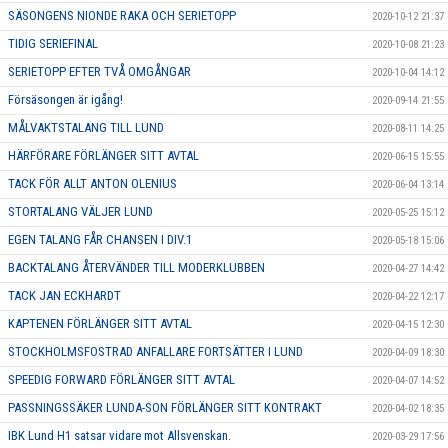
SÄSONGENS NIONDE RAKA OCH SERIETOPP
2020-10-12 21:37
TIDIG SERIEFINAL
2020-10-08 21:23
SERIETOPP EFTER TVÅ OMGÅNGAR
2020-10-04 14:12
Försäsongen är igång!
2020-09-14 21:55
MÅLVAKTSTALANG TILL LUND
2020-08-11 14:25
HÄRFÖRARE FÖRLÄNGER SITT AVTAL
2020-06-15 15:55
TACK FÖR ALLT ANTON OLENIUS
2020-06-04 13:14
STORTALANG VÄLJER LUND
2020-05-25 15:12
EGEN TALANG FÅR CHANSEN I DIV.1
2020-05-18 15:06
BACKTALANG ÅTERVÄNDER TILL MODERKLUBBEN
2020-04-27 14:42
TACK JAN ECKHARDT
2020-04-22 12:17
KAPTENEN FÖRLÄNGER SITT AVTAL
2020-04-15 12:30
STOCKHOLMSFOSTRAD ANFALLARE FORTSÄTTER I LUND
2020-04-09 18:30
SPEEDIG FORWARD FÖRLÄNGER SITT AVTAL
2020-04-07 14:52
PASSNINGSSÄKER LUNDA-SON FÖRLÄNGER SITT KONTRAKT
2020-04-02 18:35
IBK Lund H1 satsar vidare mot Allsvenskan.
2020-03-29 17:56