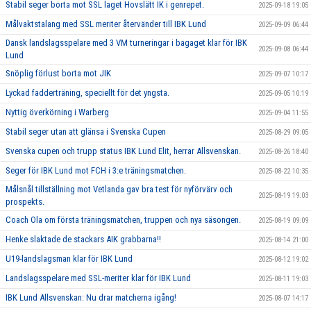
Stabil seger borta mot SSL laget Hovslätt IK i genrepet.
2025-09-18 19:05
Målvaktstalang med SSL meriter återvänder till IBK Lund
2025-09-09 06:44
Dansk landslagsspelare med 3 VM turneringar i bagaget klar för IBK
2025-09-08 06:44
Lund
Snöplig förlust borta mot JIK
2025-09-07 10:17
Lyckad fadderträning, speciellt för det yngsta.
2025-09-05 10:19
Nyttig överkörning i Warberg
2025-09-04 11:55
Stabil seger utan att glänsa i Svenska Cupen
2025-08-29 09:05
Svenska cupen och trupp status IBK Lund Elit, herrar Allsvenskan.
2025-08-26 18:40
Seger för IBK Lund mot FCH i 3:e träningsmatchen.
2025-08-22 10:35
Målsnål tillställning mot Vetlanda gav bra test för nyförvärv och
2025-08-19 19:03
prospekts.
Coach Ola om första träningsmatchen, truppen och nya säsongen.
2025-08-19 09:09
Henke slaktade de stackars AIK grabbarna!!
2025-08-14 21:00
U19-landslagsman klar för IBK Lund
2025-08-12 19:02
Landslagsspelare med SSL-meriter klar för IBK Lund
2025-08-11 19:03
IBK Lund Allsvenskan: Nu drar matcherna igång!
2025-08-07 14:17