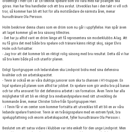
ordentligt i Herr Elit i år. En teknisk spelare som vill vara med när poängen ska
göras. Han har fina handleder och ett bra avslut. Utvecklas han i den takt vi vill och
tror, så kommer han bli ett hot för alla motståndare de närmsta åren, menar
huvudtränare Ola Persson.
Holm beskriver denna chans som en dröm som nu går i uppfyllelse. Han spår även
att laget kommer gå en bra säsong tillmötes.
- Det har ju alltid varit en dröm länge att få representera sin moderklubbs A-lag. Att
nu få göra det med både bra spelare och tränare känns riktigt skoj, säger Elvis
Holm och fortsätter:
- Jag tror att det kommer bli en riktigt rolig säsong med bra resultat. Detta då vi har
så bra kemi både på och utanför planen.
Enligt Sportgruppen och ledarstaben ska Lindqvist bidra med sina defensiva
kvalitéer och sin arbetskapacitet.
- Tevin är också en av våra duktiga juniorer som ska ta chansen i H1-truppen. En
lojal spelare på planen som alltid tar jobbet. En spelare som gör andra bra på banan
och tar ofta ansvaret för det defensiva arbetet i sin formation. Även Tevin har alla
möjligheter till att bli en riktigt bra innebandyspelare med rätt utveckling de
kommande åren, menar Christer Sölve från Sportgruppen Herr.
- I Tevin får vi en center som kommer fortsätta att utvecklas till att bli en av våra
ledande spelare framöver. Tevin är en tvåvägsspelare med en extrem fysik, bra
speluppfattning och enorm arbetskapacitet, fyller huvudtränare Ola Persson i.
Beslutet om att satsa vidare i klubben var inte enkelt för den unge Lindqvist. Men