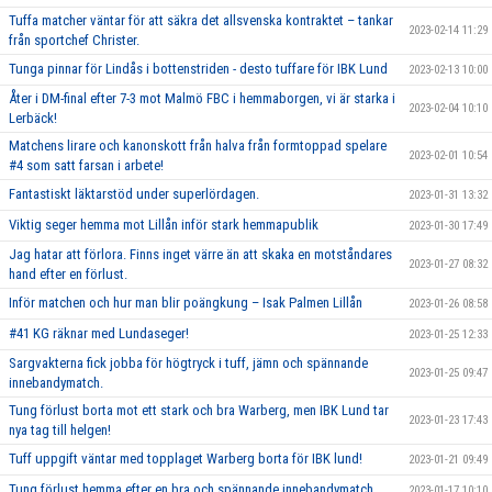
Tuffa matcher väntar för att säkra det allsvenska kontraktet – tankar
2023-02-14 11:29
från sportchef Christer.
Tunga pinnar för Lindås i bottenstriden - desto tuffare för IBK Lund
2023-02-13 10:00
Åter i DM-final efter 7-3 mot Malmö FBC i hemmaborgen, vi är starka i
2023-02-04 10:10
Lerbäck!
Matchens lirare och kanonskott från halva från formtoppad spelare
2023-02-01 10:54
#4 som satt farsan i arbete!
Fantastiskt läktarstöd under superlördagen.
2023-01-31 13:32
Viktig seger hemma mot Lillån inför stark hemmapublik
2023-01-30 17:49
Jag hatar att förlora. Finns inget värre än att skaka en motståndares
2023-01-27 08:32
hand efter en förlust.
Inför matchen och hur man blir poängkung – Isak Palmen Lillån
2023-01-26 08:58
#41 KG räknar med Lundaseger!
2023-01-25 12:33
Sargvakterna fick jobba för högtryck i tuff, jämn och spännande
2023-01-25 09:47
innebandymatch.
Tung förlust borta mot ett stark och bra Warberg, men IBK Lund tar
2023-01-23 17:43
nya tag till helgen!
Tuff uppgift väntar med topplaget Warberg borta för IBK lund!
2023-01-21 09:49
Tung förlust hemma efter en bra och spännande innebandymatch
2023-01-17 10:10