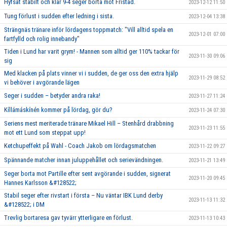
Hyfsat stabilt och klar 9-4 seger borta mot Fristad.
2023-12-12 11:50
Tung förlust i sudden efter ledning i sista.
2023-12-04 13:38
Strängnäs tränare inför lördagens toppmatch: "Vill alltid spela en
2023-12-01 07:00
fartfylld och rolig innebandy"
Tiden i Lund har varit grym! - Mannen som alltid ger 110% tackar för
2023-11-30 09:06
sig
Med klacken på plats vinner vi i sudden, de ger oss den extra hjälp
2023-11-29 08:52
vi behöver i avgörande lägen
Seger i sudden – betyder andra raka!
2023-11-27 11:24
Kíllámáskínén kommer på lördag, gör du?
2023-11-24 07:30
Seriens mest meriterade tränare Mikael Hill – Stenhård drabbning
2023-11-23 11:55
mot ett Lund som steppat upp!
Ketchupeffekt på Wahl - Coach Jakob om lördagsmatchen
2023-11-22 09:27
Spännande matcher innan juluppehållet och serievändningen.
2023-11-21 13:49
Seger borta mot Partille efter sent avgörande i sudden, signerat
2023-11-20 09:45
Hannes Karlsson &#128522;
Stabil seger efter rivstart i första – Nu väntar IBK Lund derby
2023-11-13 11:32
&#128522; i DM
Trevlig bortaresa gav tyvärr ytterligare en förlust.
2023-11-13 10:43