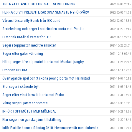
TRE NYA POÄNG OCH FORTSATT SERIELEDNING
2022-02-08 20:16
HERRAR DIV.1 PRESENTERAR SINA SENASTE NYFÖRVÄRV
2022-02-06 11:52
Vårens första silly Bomb från IBK Lund
2022-02-02 16:59
Serieledning och seger i seriefinalen borta mot Partille
2022-01-20 17:15
Historisk DM-final väntar för H1!
2022-01-16 22:53
Seger i toppmatch med tre ansikten
2021-12-22 21:31
Seger efter galen vändning
2021-12-18 09:49
Härlig seger i frejdig match borta mot Munka Ljungby!
2021-11-28 22:07
Proppen ur i DM
2021-11-14 12:57
Övertygande spel och 3 sköna poäng borta mot Halmstad
2021-11-07 10:12
Storseger i skånederbyt!
2021-11-05 14:43
Seger efter visst besvär borta mot Pixbo
2021-10-31 17:30
Viktig seger i jämnt toppmöte
2021-10-30 10:01
INFÖR TOPPMÖTET MED MÖLNDAL
2021-10-21 19:06
Klar seger i en ganska jämn tillställning
2021-10-20 18:49
Inför Partille hemma Söndag 3/10: Hemmapremiär med finbesök
2021-10-01 19:00