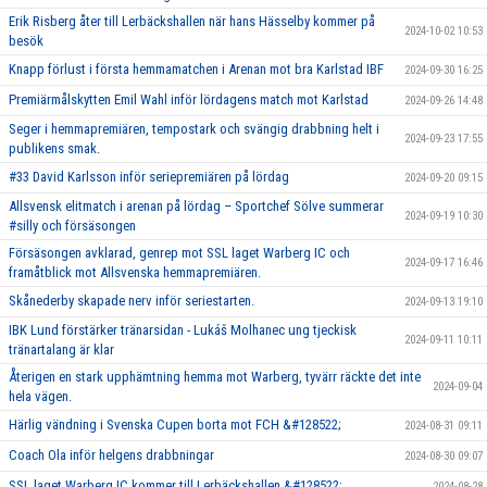
Erik Risberg åter till Lerbäckshallen när hans Hässelby kommer på
2024-10-02 10:53
besök
Knapp förlust i första hemmamatchen i Arenan mot bra Karlstad IBF
2024-09-30 16:25
Premiärmålskytten Emil Wahl inför lördagens match mot Karlstad
2024-09-26 14:48
Seger i hemmapremiären, tempostark och svängig drabbning helt i
2024-09-23 17:55
publikens smak.
#33 David Karlsson inför seriepremiären på lördag
2024-09-20 09:15
Allsvensk elitmatch i arenan på lördag – Sportchef Sölve summerar
2024-09-19 10:30
#silly och försäsongen
Försäsongen avklarad, genrep mot SSL laget Warberg IC och
2024-09-17 16:46
framåtblick mot Allsvenska hemmapremiären.
Skånederby skapade nerv inför seriestarten.
2024-09-13 19:10
IBK Lund förstärker tränarsidan - Lukáš Molhanec ung tjeckisk
2024-09-11 10:11
tränartalang är klar
Återigen en stark upphämtning hemma mot Warberg, tyvärr räckte det inte
2024-09-04
hela vägen.
Härlig vändning i Svenska Cupen borta mot FCH &#128522;
2024-08-31 09:11
Coach Ola inför helgens drabbningar
2024-08-30 09:07
SSL laget Warberg IC kommer till Lerbäckshallen &#128522;
2024-08-28