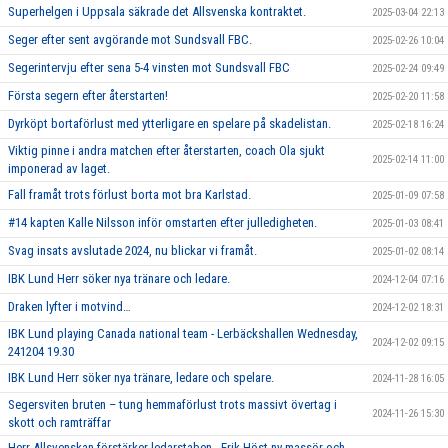
Superhelgen i Uppsala säkrade det Allsvenska kontraktet.
2025-03-04 22:13
Seger efter sent avgörande mot Sundsvall FBC.
2025-02-26 10:04
Segerintervju efter sena 5-4 vinsten mot Sundsvall FBC
2025-02-24 09:49
Första segern efter återstarten!
2025-02-20 11:58
Dyrköpt bortaförlust med ytterligare en spelare på skadelistan.
2025-02-18 16:24
Viktig pinne i andra matchen efter återstarten, coach Ola sjukt
2025-02-14 11:00
imponerad av laget.
Fall framåt trots förlust borta mot bra Karlstad.
2025-01-09 07:58
#14 kapten Kalle Nilsson inför omstarten efter julledigheten.
2025-01-03 08:41
Svag insats avslutade 2024, nu blickar vi framåt.
2025-01-02 08:14
IBK Lund Herr söker nya tränare och ledare.
2024-12-04 07:16
Draken lyfter i motvind…
2024-12-02 18:31
IBK Lund playing Canada national team - Lerbäckshallen Wednesday,
2024-12-02 09:15
241204 19.30
IBK Lund Herr söker nya tränare, ledare och spelare.
2024-11-28 16:05
Segersviten bruten – tung hemmaförlust trots massivt övertag i
2024-11-26 15:30
skott och ramträffar
Herr Allsvenskan förstärker ledarstaben - Erik Höst ny massör och