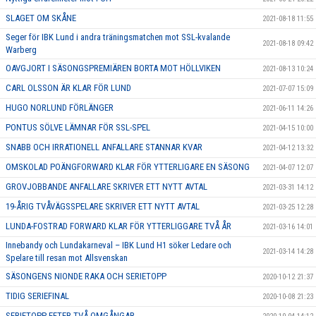
SLAGET OM SKÅNE
2021-08-18 11:55
Seger för IBK Lund i andra träningsmatchen mot SSL-kvalande
2021-08-18 09:42
Warberg
OAVGJORT I SÄSONGSPREMIÄREN BORTA MOT HÖLLVIKEN
2021-08-13 10:24
CARL OLSSON ÄR KLAR FÖR LUND
2021-07-07 15:09
HUGO NORLUND FÖRLÄNGER
2021-06-11 14:26
PONTUS SÖLVE LÄMNAR FÖR SSL-SPEL
2021-04-15 10:00
SNABB OCH IRRATIONELL ANFALLARE STANNAR KVAR
2021-04-12 13:32
OMSKOLAD POÄNGFORWARD KLAR FÖR YTTERLIGARE EN SÄSONG
2021-04-07 12:07
GROVJOBBANDE ANFALLARE SKRIVER ETT NYTT AVTAL
2021-03-31 14:12
19-ÅRIG TVÅVÄGSSPELARE SKRIVER ETT NYTT AVTAL
2021-03-25 12:28
LUNDA-FOSTRAD FORWARD KLAR FÖR YTTERLIGGARE TVÅ ÅR
2021-03-16 14:01
Innebandy och Lundakarneval – IBK Lund H1 söker Ledare och
2021-03-14 14:28
Spelare till resan mot Allsvenskan
SÄSONGENS NIONDE RAKA OCH SERIETOPP
2020-10-12 21:37
TIDIG SERIEFINAL
2020-10-08 21:23
SERIETOPP EFTER TVÅ OMGÅNGAR