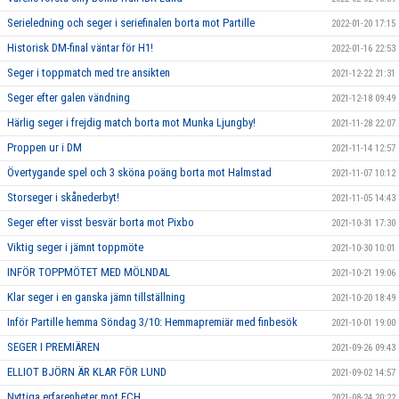
Serieledning och seger i seriefinalen borta mot Partille
2022-01-20 17:15
Historisk DM-final väntar för H1!
2022-01-16 22:53
Seger i toppmatch med tre ansikten
2021-12-22 21:31
Seger efter galen vändning
2021-12-18 09:49
Härlig seger i frejdig match borta mot Munka Ljungby!
2021-11-28 22:07
Proppen ur i DM
2021-11-14 12:57
Övertygande spel och 3 sköna poäng borta mot Halmstad
2021-11-07 10:12
Storseger i skånederbyt!
2021-11-05 14:43
Seger efter visst besvär borta mot Pixbo
2021-10-31 17:30
Viktig seger i jämnt toppmöte
2021-10-30 10:01
INFÖR TOPPMÖTET MED MÖLNDAL
2021-10-21 19:06
Klar seger i en ganska jämn tillställning
2021-10-20 18:49
Inför Partille hemma Söndag 3/10: Hemmapremiär med finbesök
2021-10-01 19:00
SEGER I PREMIÄREN
2021-09-26 09:43
ELLIOT BJÖRN ÄR KLAR FÖR LUND
2021-09-02 14:57
Nyttiga erfarenheter mot FCH
2021-08-24 20:22