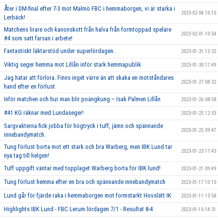
Åter i DM-final efter 7-3 mot Malmö FBC i hemmaborgen, vi är starka i
2023-02-04 10:10
Lerbäck!
Matchens lirare och kanonskott från halva från formtoppad spelare
2023-02-01 10:54
#4 som satt farsan i arbete!
Fantastiskt läktarstöd under superlördagen.
2023-01-31 13:32
Viktig seger hemma mot Lillån inför stark hemmapublik
2023-01-30 17:49
Jag hatar att förlora. Finns inget värre än att skaka en motståndares
2023-01-27 08:32
hand efter en förlust.
Inför matchen och hur man blir poängkung – Isak Palmen Lillån
2023-01-26 08:58
#41 KG räknar med Lundaseger!
2023-01-25 12:33
Sargvakterna fick jobba för högtryck i tuff, jämn och spännande
2023-01-25 09:47
innebandymatch.
Tung förlust borta mot ett stark och bra Warberg, men IBK Lund tar
2023-01-23 17:43
nya tag till helgen!
Tuff uppgift väntar med topplaget Warberg borta för IBK lund!
2023-01-21 09:49
Tung förlust hemma efter en bra och spännande innebandymatch
2023-01-17 10:10
Lund går för fjärde raka i hemmaborgen mot formstarkt Hovslätt IK
2023-01-11 13:58
Highlights IBK Lund - FBC Lerum lördagen 7/1 - Resultat 8-4
2023-01-10 14:31