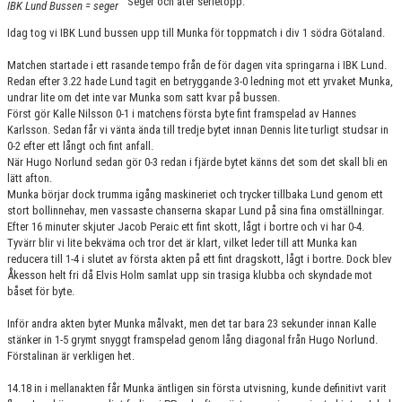
Seger och åter serietopp.
IBK Lund Bussen = seger
KONTAKT
Idag tog vi IBK Lund bussen upp till Munka för toppmatch i div 1 södra Götaland.
MATCHER
Matchen startade i ett rasande tempo från de för dagen vita springarna i IBK Lund.
Redan efter 3.22 hade Lund tagit en betryggande 3-0 ledning mot ett yrvaket Munka,
HERRAR ALLSVENSKAN 25/26
undrar lite om det inte var Munka som satt kvar på bussen.
Först gör Kalle Nilsson 0-1 i matchens första byte fint framspelad av Hannes
SKÅNEMÄSTERSKAPEN 21/22
Karlsson. Sedan får vi vänta ända till tredje bytet innan Dennis lite turligt studsar in
0-2 efter ett långt och fint anfall.
När Hugo Norlund sedan gör 0-3 redan i fjärde bytet känns det som det skall bli en
lätt afton.
Munka börjar dock trumma igång maskineriet och trycker tillbaka Lund genom ett
stort bollinnehav, men vassaste chanserna skapar Lund på sina fina omställningar.
Efter 16 minuter skjuter Jacob Peraic ett fint skott, lågt i bortre och vi har 0-4.
Tyvärr blir vi lite bekväma och tror det är klart, vilket leder till att Munka kan
reducera till 1-4 i slutet av första akten på ett fint dragskott, lågt i bortre. Dock blev
Åkesson helt fri då Elvis Holm samlat upp sin trasiga klubba och skyndade mot
båset för byte.
Inför andra akten byter Munka målvakt, men det tar bara 23 sekunder innan Kalle
stänker in 1-5 grymt snyggt framspelad genom lång diagonal från Hugo Norlund.
Förstalinan är verkligen het.
14.18 in i mellanakten får Munka äntligen sin första utvisning, kunde definitivt varit