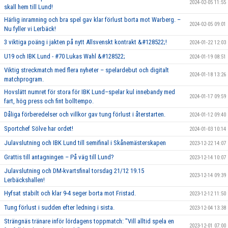
2024-02-05 11:55
skall hem till Lund!
Härlig inramning och bra spel gav klar förlust borta mot Warberg. –
2024-02-05 09:01
Nu fyller vi Lerbäck!
3 viktiga poäng i jakten på nytt Allsvenskt kontrakt &#128522;!
2024-01-22 12:03
U19 och IBK Lund - #70 Lukas Wahl &#128522;
2024-01-19 08:51
Viktig streckmatch med flera nyheter – spelardebut och digitalt
2024-01-18 13:26
matchprogram.
Hovslätt numret för stora för IBK Lund–spelar kul innebandy med
2024-01-17 09:59
fart, hög press och fint bolltempo.
Dåliga förberedelser och villkor gav tung förlust i återstarten.
2024-01-12 09:40
Sportchef Sölve har ordet!
2024-01-03 10:14
Julavslutning och IBK Lund till semifinal i Skånemästerskapen
2023-12-22 14:07
Grattis till antagningen – På väg till Lund?
2023-12-14 10:07
Julavslutning och DM-kvartsfinal torsdag 21/12 19.15
2023-12-14 09:39
Lerbäckshallen!
Hyfsat stabilt och klar 9-4 seger borta mot Fristad.
2023-12-12 11:50
Tung förlust i sudden efter ledning i sista.
2023-12-04 13:38
Strängnäs tränare inför lördagens toppmatch: "Vill alltid spela en
2023-12-01 07:00