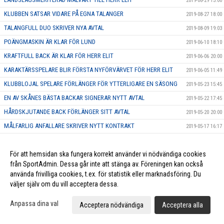
2019-08-29 15:00
KLUBBEN SATSAR VIDARE PÅ EGNA TALANGER
2019-08-27 18:00
TALANGFULL DUO SKRIVER NYA AVTAL
2019-08-09 19:03
POÄNGMASKIN ÄR KLAR FÖR LUND
2019-06-10 18:10
KRAFTFULL BACK ÄR KLAR FÖR HERR ELIT
2019-06-06 20:00
KARAKTÄRSSPELARE BLIR FÖRSTA NYFÖRVÄRVET FÖR HERR ELIT
2019-06-05 11:49
KLUBBLOJAL SPELARE FÖRLÄNGER FÖR YTTERLIGARE EN SÄSONG
2019-05-23 15:45
EN AV SKÅNES BÄSTA BACKAR SIGNERAR NYTT AVTAL
2019-05-22 17:45
HÅRDSKJUTANDE BACK FÖRLÄNGER SITT AVTAL
2019-05-20 20:00
MÅLFARLIG ANFALLARE SKRIVER NYTT KONTRAKT
2019-05-17 16:17
Tåget rullar mot Allsvenskan - försäsongen är igång
2019-05-13 20:01
KAPTENEN FÖRLÄNGER SITT KONTRAKT
För att hemsidan ska fungera korrekt använder vi nödvändiga cookies
2019-05-13 19:53
från SportAdmin. Dessa går inte att stänga av. Föreningen kan också
POÄNGSPELARE FÖRLÄNGER SITT KONTRAKT
2019-05-03 15:17
använda frivilliga cookies, t.ex. för statistik eller marknadsföring. Du
ASSISTERANDE TRÄNARE KLAR FÖR HERRAR DIV.1
2019-04-27 23:12
väljer själv om du vill acceptera dessa.
NY HUVUDTRÄNARE KLAR FÖR HERRAR DIV.1
2019-04-15 15:41
Anpassa dina val
Acceptera nödvändiga
Acceptera alla
H1: Julspecial Lucka 19# Viktor Norlund
2018-12-19 18:18
H1: Julspecial Lucka 18#Erik Nilsson