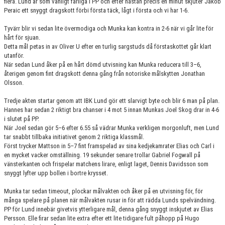
flera. Lund är som vanligt farliga i PP och efter nästan precis en minut skjuter Jakob
Peraic ett snyggt dragskott förbi första täck, lågt i första och vi har 1-6.
Tyvärr blir vi sedan lite övermodiga och Munka kan kontra in 2-6 när vi går lite för
hårt för sjuan.
Detta mål petas in av Oliver U efter en turlig sargstuds då förstaskottet går klart
utanför.
När sedan Lund åker på en hårt dömd utvisning kan Munka reducera till 3–6,
återigen genom fint dragskott denna gång från notoriske målskytten Jonathan
Olsson.
Tredje akten startar genom att IBK Lund gör ett slarvigt byte och blir 6 man på plan.
Hannes har sedan 2 riktigt bra chanser i 4 mot 5 innan Munkas Joel Skog drar in 4-6
i slutet på PP.
När Joel sedan gör 5–6 efter 6.55 så vädrar Munka verkligen morgonluft, men Lund
tar snabbt tillbaka initiativet genom 2 riktiga klassmål.
Först trycker Mattson in 5–7 fint framspelad av sina kedjekamrater Elias och Carl i
en mycket vacker omställning. 19 sekunder senare trollar Gabriel Fogwall på
vänsterkanten och frispelar matchens lirare, enligt laget, Dennis Davidsson som
snyggt lyfter upp bollen i bortre krysset.
Munka tar sedan timeout, plockar målvakten och åker på en utvisning för, för
många spelare på planen när målvakten rusar in för att rädda Lunds spelvändning.
PP för Lund innebär givetvis ytterligare mål, denna gång snyggt inskjutet av Elias
Persson. Elle firar sedan lite extra efter ett lite tidigare fult påhopp på Hugo