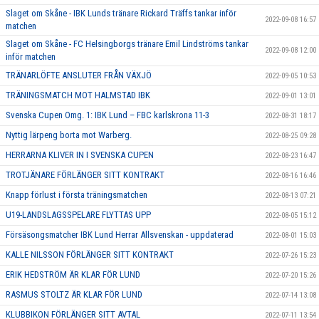
Slaget om Skåne - IBK Lunds tränare Rickard Träffs tankar inför
2022-09-08 16:57
matchen
Slaget om Skåne - FC Helsingborgs tränare Emil Lindströms tankar
2022-09-08 12:00
inför matchen
TRÄNARLÖFTE ANSLUTER FRÅN VÄXJÖ
2022-09-05 10:53
TRÄNINGSMATCH MOT HALMSTAD IBK
2022-09-01 13:01
Svenska Cupen Omg. 1: IBK Lund – FBC karlskrona 11-3
2022-08-31 18:17
Nyttig lärpeng borta mot Warberg.
2022-08-25 09:28
HERRARNA KLIVER IN I SVENSKA CUPEN
2022-08-23 16:47
TROTJÄNARE FÖRLÄNGER SITT KONTRAKT
2022-08-16 16:46
Knapp förlust i första träningsmatchen
2022-08-13 07:21
U19-LANDSLAGSSPELARE FLYTTAS UPP
2022-08-05 15:12
Försäsongsmatcher IBK Lund Herrar Allsvenskan - uppdaterad
2022-08-01 15:03
KALLE NILSSON FÖRLÄNGER SITT KONTRAKT
2022-07-26 15:23
ERIK HEDSTRÖM ÄR KLAR FÖR LUND
2022-07-20 15:26
RASMUS STOLTZ ÄR KLAR FÖR LUND
2022-07-14 13:08
KLUBBIKON FÖRLÄNGER SITT AVTAL
2022-07-11 13:54