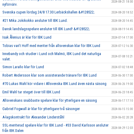
2024-08-21 18:00
nyförvärv.
Svenska cupen lördag 24/8 17.30 Lerbäckshallen &#128522;
2024-08-20 18:52
#21 Mika Jokikokko ansluter till IBK Lund.
2024-08-20 14:45
Dansk landslagsspelare ansluter till IBK Lund! &#128522;
2024-08-19 14:45
Isak Ålenius är klar för IBK Lund
2024-07-14 17:00
Tobias van’t Hoff med meriter från allsvenskan klar för IBK Lund
2024-07-12 16:30
Innebandy och studier i Lund och Malmö, IBK Lund det naturliga
2024-07-08 10:21
valet.
Simon Laraño klar för Lund
2024-07-02 18:48
Robert Andersson klar som assisterande tränare för IBK Lund
2024-06-30 17:00
#70 Lukas Wahl kör vidare i Allsvenska IBK Lund även nästa säsong
2024-06-26 19:00
Emil Wahl tar steget över till IBK Lund
2024-06-23 18:45
Allsvenskans snabbaste spelare klar för ytterligare en säsong
2024-06-17 17:10
Gabriel Fogwall är klar för ytterligare två säsonger
2024-06-15 15:00
A-lagskontrakt för Alexander Linderståhl
2024-06-02 20:28
SSL-meriterad spelare klar för IBK Lund - #33 David Karlsson ansluter
2024-04-29 12:03
från IBK Dalen