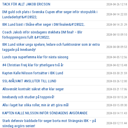
TACK FÖR ALLT JAKOB ERICSON
2024-04-26 12:18
DM guld och plats i Svenska Cupen efter seger inför storpublik i
2024-04-14 22:03
Lundaderbyt!&#128522;
IBK Lund bäst i Skåne efter seger i DM finalen&#128522;.
2024-04-14 21:29
Coach Jakob inför söndagens stekheta DM final! – Blir
2024-04-10 09:10
förhoppningsvis fullt &#128522;
IBK Lund söker unga spelare, ledare och funktionärer som är extra
2024-04-08 09:53
taggade på Innebandy!
Lunds nya superfemma klar för nästa säsong
2024-04-05 12:56
#4 Christian Freij klar för ytterligare två år
2024-04-02 15:48
Kapten Kalle Nilsson fortsätter i IBK Lund
2024-03-30 21:59
SSL-MÅLVAKT ANSLUTER TILL LUND
2024-03-26 12:00
Allsvenskt kontrakt säkrat efter klar seger
2024-03-21 17:06
Innebandy och studier på toppnivå!
2024-03-18 15:24
Alla i laget har olika roller, min är att göra mål
2024-03-15 09:30
KAPTEN KALLE NILSSON INFÖR SÖNDAGENS AVGÖRANDE
2024-03-14 11:43
Stark defensiv bäddade för seger borta mot Strängnäs IBK – på
2024-03-12 11:44
söndag avgörs serien!