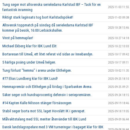
Tung seger mot allsvenska serieledarna Karlstad IBF – Tack för en
2025-11-03 11:55
fantastisk inramning
Riktigt stark laginsats tog bort Karlstadspöket!
2025-11-03 09:38
Allsvensk toppmatch på söndag då serieledarna Karlstad IBF
2025-10-28 15:46
kommer på besök, 16:00 Lerbäckshallen.
Vinst på hemmaplan!
2025-10-27 14:18
Michael Ekberg klar för IBK Lund Elit
2025-10-22 10:03
Bortaresan till Umeå, ett litet referat vid sidan av Innebandyn.
2025-10-17 09:42
5 härliga poäng under Umeå helgen.
2025-10-17 09:11
Tung förlust ’’hemma’’ i arena under Elithelgen.
2025-10-02 11:35
#77 Elias Lundberg klar för IBK Lund!
2025-09-25 18:10
Hemmapremiär och Elithelgen på lördag i Sparbanken Arena.
2025-09-25 09:21
Säker seger och hundraprocentig defensiv i seriepremiären.
2025-09-24 18:15
#14 Kapten Kalle Nilsson stänger försäsongen
2025-09-19 18:46
Stabil seger borta mot SSL laget Hovslätt IK i genrepet.
2025-09-18 19:05
Målvaktstalang med SSL meriter återvänder till IBK Lund
2025-09-09 06:44
Dansk landslagsspelare med 3 VM turneringar i bagaget klar för IBK
2025-09-08 06:44