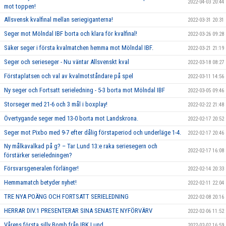
2022-04-03 20:44
mot toppen!
Allsvensk kvalfinal mellan seriegiganterna!
2022-03-31 20:31
Seger mot Mölndal IBF borta och klara för kvalfinal!
2022-03-26 09:28
Säker seger i första kvalmatchen hemma mot Mölndal IBF.
2022-03-21 21:19
Seger och serieseger - Nu väntar Allsvenskt kval
2022-03-18 08:27
Förstaplatsen och val av kvalmotståndare på spel
2022-03-11 14:56
Ny seger och Fortsatt serieledning - 5-3 borta mot Mölndal IBF
2022-03-05 09:46
Storseger med 21-6 och 3 mål i boxplay!
2022-02-22 21:48
Övertygande seger med 13-0 borta mot Landskrona.
2022-02-17 20:52
Seger mot Pixbo med 9-7 efter dålig förstaperiod och underläge 1-4.
2022-02-17 20:46
Ny målkavalkad på g? – Tar Lund 13:e raka seriesegern och
2022-02-17 16:08
förstärker serieledningen?
Försvarsgeneralen förlänger!
2022-02-14 20:33
Hemmamatch betyder nyhet!
2022-02-11 22:04
TRE NYA POÄNG OCH FORTSATT SERIELEDNING
2022-02-08 20:16
HERRAR DIV.1 PRESENTERAR SINA SENASTE NYFÖRVÄRV
2022-02-06 11:52
Vårens första silly Bomb från IBK Lund
2022-02-02 16:59