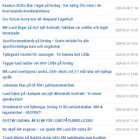
Rasmus Stoltz åter i laget på lördag - Ger nyttig SSL-rutin i de
2024-03-08 11:54
kvarvarande streckmatcherna
Sur förlust borta mot ett desperat Fagerhult
2024-03-07 15:41
IBK Lund ångar på mot nytt kontrakt, taktiken var solklar och laget
2024-02-27 14:26
levererade.
Sportlovsinnebandy på lördag – Gratis inträde för alla
2024-02-22 10:02
sportlovslediga barn och ungdomar
Tydligaste vinsten för säsongen - 9-2 hemma mot Lillån
2024-02-20 08:38
Taggat lund laddar om inför Lillån på lördag.
2024-02-15 14:15
IBK Lund överlägsna I andra, 20-8 i skott och 3-1 mål talar sitt tydliga
2024-02-15 13:40
språk.
Jubilaren ökar på till 454 i jubileumsmatchen.
2024-02-13 08:55
Lund hakar på i kampen om nytt Allsvenskt kontrakt - Vi vinner
2024-02-13 08:50
ganska klart!
Streckmatch och hyllningar, lördag 13.00 Lerbäckshallen. 400 A-
2024-02-08 11:58
lagsmatcher – RESPEKT!
GUSTAV LINDAHL ÄR KLAR FÖR LUND PÅ DUBBELLICENS
2024-02-07 11:45
Nu skall det avgöras – var spelar IBK Lund Elit nästa år?
2024-02-05 15:00
Coach Martin på dubbla stolar inför DM semifinalen men bucklan