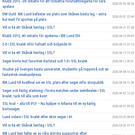
Klubb 2015 - Ett initiativ för att förbättra förutsättningarna för våra
2026-05-06 08:50
spelare
DM Guld: IBK Lund befäster sin plats som Skånes bästa lag – extra
2026-05-01 22:04
kul med TV sporten på plats.
Vill ni ha ett Skånsk herrlag i SSL?
2026-04-21 07:08
Klubb 2015, ett initiativ för spelarna i IBK Lund Elit.
2026-04-19 09:49
2-0 i SSL kvalet inför fullsatt och böljande IH
2026-04-15 07:10
Vill ni ha ett Skånsk herrlag i SSL?
2026-04-12 15:59
Seger borta mot favoriten Karlstad och 1-0 i SSL kvalet.
2026-04-12 00:51
Studier på Sveriges bästa universitet, studentliv på toppnivå och en
2026-04-08 16:53
fantastisk innebandyresa.
IBK Lund till kvalfinal om en SSL plats efter seger inför storpublik.
2026-04-08 15:34
Seger och härlig stämning i första matchen under semifinalen i SSL
2026-04-02 16:26
kvalet, tack till alla som kom!
SSL kval – alla till IFU! – Nu hjälper vi killarna till en ny härlig
2026-04-01 09:02
bortaseger.
Lund vidare i SSL kvalet efter skön seger i IH.
2026-03-25 08:49
Vill ni ha ett Skånsk herrlag i SSL?
2026-03-25 07:19
IBK Lund herr hyllar en av våra största supportrar efter