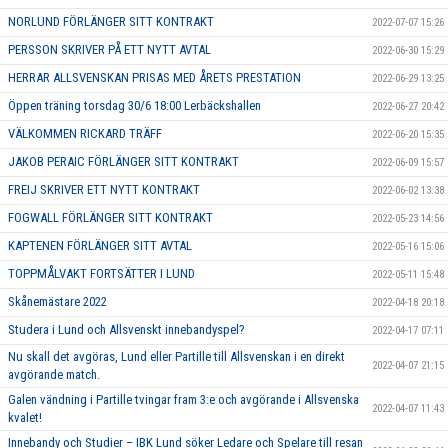
NORLUND FÖRLÄNGER SITT KONTRAKT
2022-07-07 15:26
PERSSON SKRIVER PÅ ETT NYTT AVTAL
2022-06-30 15:29
HERRAR ALLSVENSKAN PRISAS MED ÅRETS PRESTATION
2022-06-29 13:25
Öppen träning torsdag 30/6 18:00 Lerbäckshallen
2022-06-27 20:42
VÄLKOMMEN RICKARD TRÄFF
2022-06-20 15:35
JAKOB PERAIC FÖRLÄNGER SITT KONTRAKT
2022-06-09 15:57
FREIJ SKRIVER ETT NYTT KONTRAKT
2022-06-02 13:38
FOGWALL FÖRLÄNGER SITT KONTRAKT
2022-05-23 14:56
KAPTENEN FÖRLÄNGER SITT AVTAL
2022-05-16 15:06
TOPPMÅLVAKT FORTSÄTTER I LUND
2022-05-11 15:48
Skånemästare 2022
2022-04-18 20:18
Studera i Lund och Allsvenskt innebandyspel?
2022-04-17 07:11
Nu skall det avgöras, Lund eller Partille till Allsvenskan i en direkt
2022-04-07 21:15
avgörande match.
Galen vändning i Partille tvingar fram 3:e och avgörande i Allsvenska
2022-04-07 11:43
kvalet!
Innebandy och Studier – IBK Lund söker Ledare och Spelare till resan