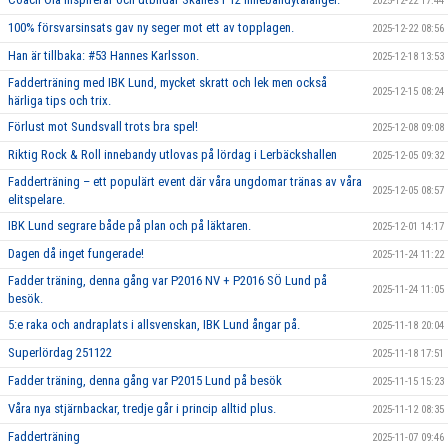
2025-12-22 17:44
100% försvarsinsats gav ny seger mot ett av topplagen.
2025-12-22 08:56
Han är tillbaka: #53 Hannes Karlsson.
2025-12-18 13:53
Fadderträning med IBK Lund, mycket skratt och lek men också
2025-12-15 08:24
härliga tips och trix.
Förlust mot Sundsvall trots bra spel!
2025-12-08 09:08
Riktig Rock & Roll innebandy utlovas på lördag i Lerbäckshallen
2025-12-05 09:32
Fadderträning – ett populärt event där våra ungdomar tränas av våra
2025-12-05 08:57
elitspelare.
IBK Lund segrare både på plan och på läktaren.
2025-12-01 14:17
Dagen då inget fungerade!
2025-11-24 11:22
Fadder träning, denna gång var P2016 NV + P2016 SÖ Lund på
2025-11-24 11:05
besök.
5:e raka och andraplats i allsvenskan, IBK Lund ångar på.
2025-11-18 20:04
Superlördag 251122
2025-11-18 17:51
Fadder träning, denna gång var P2015 Lund på besök
2025-11-15 15:23
Våra nya stjärnbackar, tredje går i princip alltid plus.
2025-11-12 08:35
Fadderträning
2025-11-07 09:46