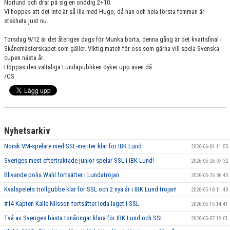
Norlund och drar på sig en onödig 2+10.
Vi hoppas att det inte är så illa med Hugo, då han och hela första femman är
stekheta just nu.
Torsdag 9/12 är det återigen dags för Munka borta, denna gång är det kvartsfinal i
Skånemästerskapet som gäller. Viktig match för oss som gärna vill spela Svenska
cupen nästa år.
Hoppas den vältaliga Lundapubliken dyker upp även då.
/CS
Nyhetsarkiv
Norsk VM-spelare med SSL-meriter klar för IBK Lund
2026-06-04 11:55
Sveriges mest eftertraktade junior spelar SSL i IBK Lund!
2026-05-26 07:32
Blivande polis Wahl fortsätter i Lundatröjan.
2026-05-26 06:40
Kvalspelets trollgubbe klar för SSL och 2 nya år i IBK Lund tröjan!
2026-05-18 11:40
#14 Kapten Kalle Nilsson fortsätter leda laget i SSL
2026-05-15 14:41
Två av Sveriges bästa tonåringar klara för IBK Lund och SSL.
2026-05-07 19:01