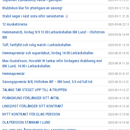
2023-09-13 10:21
Klubbikon klar för ytterligare en säsong!
2023-09-12 17:26
Stabil seger i näst sista inför seriestarten :-)
2023-09-11 21:35
12 musketörerna
2023-09-08 22:13
Hemmamatch, lördag 9/9 13.00 Lerbäckshallen IBK Lund – Olofström
2023-09-06 16:49
IBK
Tuff, fartfylld och rolig match i Lerbäckshallen.
2023-09-01 13:29
Hemmapremiär och superdebut, lördag 14.00 Lerbäckshallen.
2023-08-25 14:55
Max Gustafsson, Hovslätt IK tankar inför lördagens drabbning mot
2023-08-24 11:50
IBK Lund, 14.00 i Lerbäckshallen.
Hemmapremiär
2023-08-23 21:47
Säsongspremiär 8/8, Höllviken IBF – IBK lund, 5-5 vid full tid.
2023-08-23 13:21
TALANG TAR STEGET UPP TILL A-TRUPPEN
2023-05-19 16:27
POÄNGKUNG FÖRLÄNGER SITT AVTAL
2023-04-16 15:30
LINDQVIST FÖRLÄNGER SITT KONTRAKT
2023-04-14 15:30
NYTT KONTRAKT FÖR ELIAS PERSSON
2023-04-13 15:00
OLA PERSSON STANNAR I LUND
2023-04-10 14:00