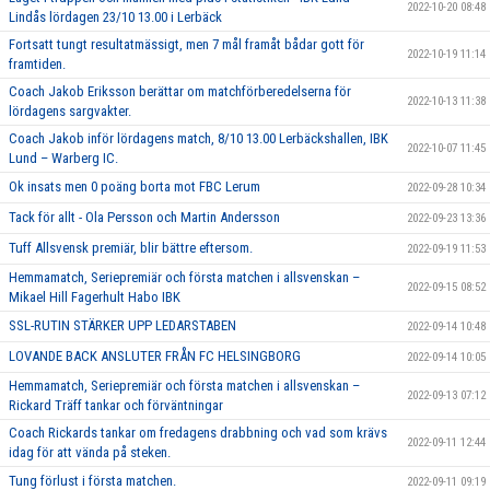
2022-10-20 08:48
Lindås lördagen 23/10 13.00 i Lerbäck
Fortsatt tungt resultatmässigt, men 7 mål framåt bådar gott för
2022-10-19 11:14
framtiden.
Coach Jakob Eriksson berättar om matchförberedelserna för
2022-10-13 11:38
lördagens sargvakter.
Coach Jakob inför lördagens match, 8/10 13.00 Lerbäckshallen, IBK
2022-10-07 11:45
Lund – Warberg IC.
Ok insats men 0 poäng borta mot FBC Lerum
2022-09-28 10:34
Tack för allt - Ola Persson och Martin Andersson
2022-09-23 13:36
Tuff Allsvensk premiär, blir bättre eftersom.
2022-09-19 11:53
Hemmamatch, Seriepremiär och första matchen i allsvenskan –
2022-09-15 08:52
Mikael Hill Fagerhult Habo IBK
SSL-RUTIN STÄRKER UPP LEDARSTABEN
2022-09-14 10:48
LOVANDE BACK ANSLUTER FRÅN FC HELSINGBORG
2022-09-14 10:05
Hemmamatch, Seriepremiär och första matchen i allsvenskan –
2022-09-13 07:12
Rickard Träff tankar och förväntningar
Coach Rickards tankar om fredagens drabbning och vad som krävs
2022-09-11 12:44
idag för att vända på steken.
Tung förlust i första matchen.
2022-09-11 09:19