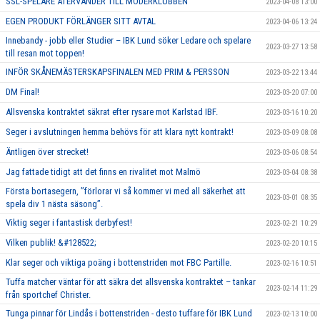
SSL-SPELARE ÅTERVÄNDER TILL MODERKLUBBEN
2023-04-08 13:00
EGEN PRODUKT FÖRLÄNGER SITT AVTAL
2023-04-06 13:24
Innebandy - jobb eller Studier – IBK Lund söker Ledare och spelare
2023-03-27 13:58
till resan mot toppen!
INFÖR SKÅNEMÄSTERSKAPSFINALEN MED PRIM & PERSSON
2023-03-22 13:44
DM Final!
2023-03-20 07:00
Allsvenska kontraktet säkrat efter rysare mot Karlstad IBF.
2023-03-16 10:20
Seger i avslutningen hemma behövs för att klara nytt kontrakt!
2023-03-09 08:08
Äntligen över strecket!
2023-03-06 08:54
Jag fattade tidigt att det finns en rivalitet mot Malmö
2023-03-04 08:38
Första bortasegern, ’’förlorar vi så kommer vi med all säkerhet att
2023-03-01 08:35
spela div 1 nästa säsong’’.
Viktig seger i fantastisk derbyfest!
2023-02-21 10:29
Vilken publik! &#128522;
2023-02-20 10:15
Klar seger och viktiga poäng i bottenstriden mot FBC Partille.
2023-02-16 10:51
Tuffa matcher väntar för att säkra det allsvenska kontraktet – tankar
2023-02-14 11:29
från sportchef Christer.
Tunga pinnar för Lindås i bottenstriden - desto tuffare för IBK Lund
2023-02-13 10:00