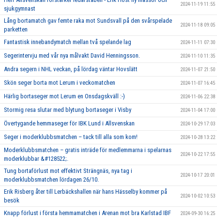
2024-11-19 11:55
sjukgymnast
Lång bortamatch gav femte raka mot Sundsvall på den svårspelade
2024-11-18 09:05
parketten
Fantastisk innebandymatch mellan två spelande lag
2024-11-11 07:30
Segerintervju med vår nya målvakt David Henningsson.
2024-11-10 11:35
Andra segern i NHL veckan, på lördag väntar Hovslätt
2024-11-07 21:50
Skön seger borta mot Lerum i veckomatchen
2024-11-07 16:45
Härlig bortaseger mot Lerum en Onsdagskväll :-)
2024-11-06 22:38
Stormig resa slutar med blytung bortaseger i Visby
2024-11-04 17:00
Övertygande hemmaseger för IBK Lund i Allsvenskan
2024-10-29 17:03
Seger i moderklubbsmatchen – tack till alla som kom!
2024-10-28 13:22
Moderklubbsmatchen – gratis inträde för medlemmarna i spelarnas
2024-10-22 17:55
moderklubbar &#128522;.
Tung bortaförlust mot effektivt Strängnäs, nya tag i
2024-10-17 20:01
moderklubbsmatchen lördagen 26/10.
Erik Risberg åter till Lerbäckshallen när hans Hässelby kommer på
2024-10-02 10:53
besök
Knapp förlust i första hemmamatchen i Arenan mot bra Karlstad IBF
2024-09-30 16:25