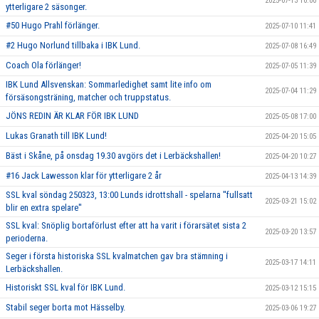
2025-07-13 10:00
ytterligare 2 säsonger.
#50 Hugo Prahl förlänger.
2025-07-10 11:41
#2 Hugo Norlund tillbaka i IBK Lund.
2025-07-08 16:49
Coach Ola förlänger!
2025-07-05 11:39
IBK Lund Allsvenskan: Sommarledighet samt lite info om
2025-07-04 11:29
försäsongsträning, matcher och truppstatus.
JÖNS REDIN ÄR KLAR FÖR IBK LUND
2025-05-08 17:00
Lukas Granath till IBK Lund!
2025-04-20 15:05
Bäst i Skåne, på onsdag 19.30 avgörs det i Lerbäckshallen!
2025-04-20 10:27
#16 Jack Lawesson klar för ytterligare 2 år
2025-04-13 14:39
SSL kval söndag 250323, 13:00 Lunds idrottshall - spelarna ''fullsatt
2025-03-21 15:02
blir en extra spelare''
SSL kval: Snöplig bortaförlust efter att ha varit i förarsätet sista 2
2025-03-20 13:57
perioderna.
Seger i första historiska SSL kvalmatchen gav bra stämning i
2025-03-17 14:11
Lerbäckshallen.
Historiskt SSL kval för IBK Lund.
2025-03-12 15:15
Stabil seger borta mot Hässelby.
2025-03-06 19:27