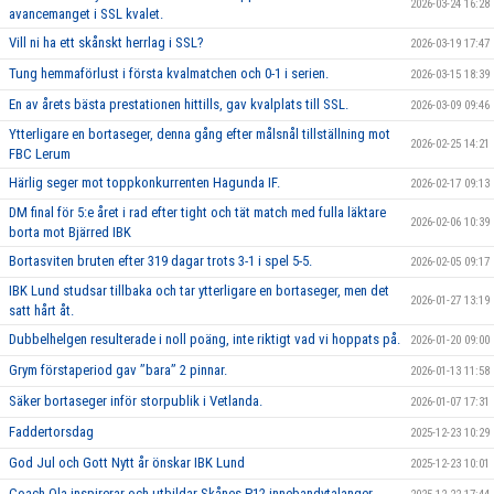
2026-03-24 16:28
avancemanget i SSL kvalet.
Vill ni ha ett skånskt herrlag i SSL?
2026-03-19 17:47
Tung hemmaförlust i första kvalmatchen och 0-1 i serien.
2026-03-15 18:39
En av årets bästa prestationen hittills, gav kvalplats till SSL.
2026-03-09 09:46
Ytterligare en bortaseger, denna gång efter målsnål tillställning mot
2026-02-25 14:21
FBC Lerum
Härlig seger mot toppkonkurrenten Hagunda IF.
2026-02-17 09:13
DM final för 5:e året i rad efter tight och tät match med fulla läktare
2026-02-06 10:39
borta mot Bjärred IBK
Bortasviten bruten efter 319 dagar trots 3-1 i spel 5-5.
2026-02-05 09:17
IBK Lund studsar tillbaka och tar ytterligare en bortaseger, men det
2026-01-27 13:19
satt hårt åt.
Dubbelhelgen resulterade i noll poäng, inte riktigt vad vi hoppats på.
2026-01-20 09:00
Grym förstaperiod gav ’’bara’’ 2 pinnar.
2026-01-13 11:58
Säker bortaseger inför storpublik i Vetlanda.
2026-01-07 17:31
Faddertorsdag
2025-12-23 10:29
God Jul och Gott Nytt år önskar IBK Lund
2025-12-23 10:01
Coach Ola inspirerar och utbildar Skånes P12 innebandytalanger.