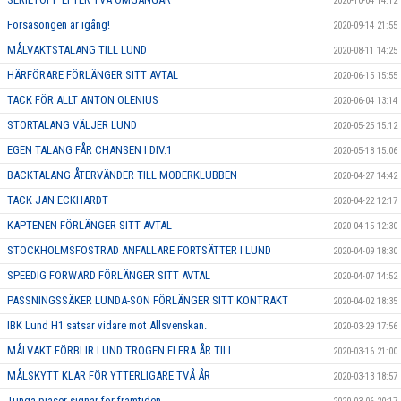
2020-10-04 14:12
Försäsongen är igång!
2020-09-14 21:55
MÅLVAKTSTALANG TILL LUND
2020-08-11 14:25
HÄRFÖRARE FÖRLÄNGER SITT AVTAL
2020-06-15 15:55
TACK FÖR ALLT ANTON OLENIUS
2020-06-04 13:14
STORTALANG VÄLJER LUND
2020-05-25 15:12
EGEN TALANG FÅR CHANSEN I DIV.1
2020-05-18 15:06
BACKTALANG ÅTERVÄNDER TILL MODERKLUBBEN
2020-04-27 14:42
TACK JAN ECKHARDT
2020-04-22 12:17
KAPTENEN FÖRLÄNGER SITT AVTAL
2020-04-15 12:30
STOCKHOLMSFOSTRAD ANFALLARE FORTSÄTTER I LUND
2020-04-09 18:30
SPEEDIG FORWARD FÖRLÄNGER SITT AVTAL
2020-04-07 14:52
PASSNINGSSÄKER LUNDA-SON FÖRLÄNGER SITT KONTRAKT
2020-04-02 18:35
IBK Lund H1 satsar vidare mot Allsvenskan.
2020-03-29 17:56
MÅLVAKT FÖRBLIR LUND TROGEN FLERA ÅR TILL
2020-03-16 21:00
MÅLSKYTT KLAR FÖR YTTERLIGARE TVÅ ÅR
2020-03-13 18:57
Tunga pjäser signar för framtiden