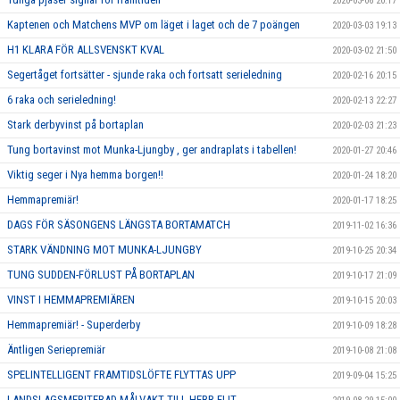
2020-03-06 20:17
Kaptenen och Matchens MVP om läget i laget och de 7 poängen
2020-03-03 19:13
H1 KLARA FÖR ALLSVENSKT KVAL
2020-03-02 21:50
Segertåget fortsätter - sjunde raka och fortsatt serieledning
2020-02-16 20:15
6 raka och serieledning!
2020-02-13 22:27
Stark derbyvinst på bortaplan
2020-02-03 21:23
Tung bortavinst mot Munka-Ljungby , ger andraplats i tabellen!
2020-01-27 20:46
Viktig seger i Nya hemma borgen!!
2020-01-24 18:20
Hemmapremiär!
2020-01-17 18:25
DAGS FÖR SÄSONGENS LÄNGSTA BORTAMATCH
2019-11-02 16:36
STARK VÄNDNING MOT MUNKA-LJUNGBY
2019-10-25 20:34
TUNG SUDDEN-FÖRLUST PÅ BORTAPLAN
2019-10-17 21:09
VINST I HEMMAPREMIÄREN
2019-10-15 20:03
Hemmapremiär! - Superderby
2019-10-09 18:28
Äntligen Seriepremiär
2019-10-08 21:08
SPELINTELLIGENT FRAMTIDSLÖFTE FLYTTAS UPP
2019-09-04 15:25
LANDSLAGSMERITERAD MÅLVAKT TILL HERR ELIT