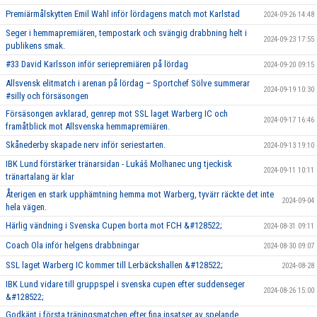
Premiärmålskytten Emil Wahl inför lördagens match mot Karlstad
2024-09-26 14:48
Seger i hemmapremiären, tempostark och svängig drabbning helt i
2024-09-23 17:55
publikens smak.
#33 David Karlsson inför seriepremiären på lördag
2024-09-20 09:15
Allsvensk elitmatch i arenan på lördag – Sportchef Sölve summerar
2024-09-19 10:30
#silly och försäsongen
Försäsongen avklarad, genrep mot SSL laget Warberg IC och
2024-09-17 16:46
framåtblick mot Allsvenska hemmapremiären.
Skånederby skapade nerv inför seriestarten.
2024-09-13 19:10
IBK Lund förstärker tränarsidan - Lukáš Molhanec ung tjeckisk
2024-09-11 10:11
tränartalang är klar
Återigen en stark upphämtning hemma mot Warberg, tyvärr räckte det inte
2024-09-04
hela vägen.
Härlig vändning i Svenska Cupen borta mot FCH &#128522;
2024-08-31 09:11
Coach Ola inför helgens drabbningar
2024-08-30 09:07
SSL laget Warberg IC kommer till Lerbäckshallen &#128522;
2024-08-28
IBK Lund vidare till gruppspel i svenska cupen efter suddenseger
2024-08-26 15:00
&#128522;
Godkänt i första träningsmatchen efter fina insatser av spelande