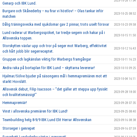
2023-10-26 17:04
Genarp och IBK Lund.
Burgare och Skånederby – nu firar vi höstlov! – Olas tankar inför
2023-10-25 08:52
matchen
Dålig träningsvecka med sjukdomar gav 2 pinnar, trots uselt försvar
2023-10-23 09:58
Lund raderar ut Warbergsspöket, tar tredje segern och hakar på i
2023-10-15 11:50
Allsvenska toppen.
Storskytten växlar upp och tror på seger mot Warberg, effektivitet
2023-10-12 16:43
och hårt jobb blir segerreceptet.
Gruppen och lagkänslan viktig för Warbergs framgångar
2023-10-11 16:23
Andra raka på bortaplan för IBK Lund – skyttarna levererar!
2023-10-10 09:25
Hjalmar/Sölve bjuder på säsongens mål i hemmapremiären mot ett
2023-10-04 16:11
starkt Hovslätt.
Allsvensk debut, Filip Isacsson – ’’det gäller att steppa upp fysiskt
2023-09-28 18:00
och kvalitetsmässigt’’
Hemmapremiär!
2023-09-28 07:35
Vinst i allsvenska premiären för IBK Lund!
2023-09-25 08:40
Teambuilding helg 8-9/9 IBK Lund Elit Herrar Allsvenskan
2023-09-16 08:38
Storseger i genrepet
2023-09-16 07:59
Superhett Lundaderby väntar i genrepet!