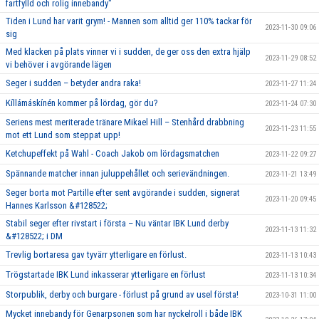
fartfylld och rolig innebandy"
Tiden i Lund har varit grym! - Mannen som alltid ger 110% tackar för
2023-11-30 09:06
sig
Med klacken på plats vinner vi i sudden, de ger oss den extra hjälp
2023-11-29 08:52
vi behöver i avgörande lägen
Seger i sudden – betyder andra raka!
2023-11-27 11:24
Kíllámáskínén kommer på lördag, gör du?
2023-11-24 07:30
Seriens mest meriterade tränare Mikael Hill – Stenhård drabbning
2023-11-23 11:55
mot ett Lund som steppat upp!
Ketchupeffekt på Wahl - Coach Jakob om lördagsmatchen
2023-11-22 09:27
Spännande matcher innan juluppehållet och serievändningen.
2023-11-21 13:49
Seger borta mot Partille efter sent avgörande i sudden, signerat
2023-11-20 09:45
Hannes Karlsson &#128522;
Stabil seger efter rivstart i första – Nu väntar IBK Lund derby
2023-11-13 11:32
&#128522; i DM
Trevlig bortaresa gav tyvärr ytterligare en förlust.
2023-11-13 10:43
Trögstartade IBK Lund inkasserar ytterligare en förlust
2023-11-13 10:34
Storpublik, derby och burgare - förlust på grund av usel första!
2023-10-31 11:00
Mycket innebandy för Genarpsonen som har nyckelroll i både IBK