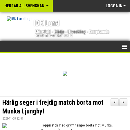
HERRAR ALLSVENSKAN
LOGGA IN
IBK Lund
Mångfald - Glädje - Utveckling - Kompisanda
Herrar Allsvenskan Södra
HEM
NYHETER
KALENDER
TRUPPEN
Härlig seger i frejdig match borta mot
<
>
GÄSTBOK
Munka Ljungby!
2021-11-28 22:07
BILDGALLERI
Toppmatch med grymt tempo borta mot Munka.