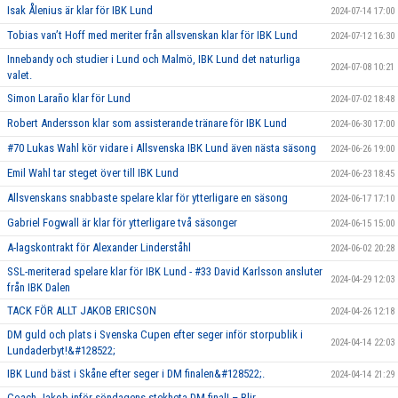
Isak Ålenius är klar för IBK Lund
2024-07-14 17:00
Tobias van’t Hoff med meriter från allsvenskan klar för IBK Lund
2024-07-12 16:30
Innebandy och studier i Lund och Malmö, IBK Lund det naturliga
2024-07-08 10:21
valet.
Simon Laraño klar för Lund
2024-07-02 18:48
Robert Andersson klar som assisterande tränare för IBK Lund
2024-06-30 17:00
#70 Lukas Wahl kör vidare i Allsvenska IBK Lund även nästa säsong
2024-06-26 19:00
Emil Wahl tar steget över till IBK Lund
2024-06-23 18:45
Allsvenskans snabbaste spelare klar för ytterligare en säsong
2024-06-17 17:10
Gabriel Fogwall är klar för ytterligare två säsonger
2024-06-15 15:00
A-lagskontrakt för Alexander Linderståhl
2024-06-02 20:28
SSL-meriterad spelare klar för IBK Lund - #33 David Karlsson ansluter
2024-04-29 12:03
från IBK Dalen
TACK FÖR ALLT JAKOB ERICSON
2024-04-26 12:18
DM guld och plats i Svenska Cupen efter seger inför storpublik i
2024-04-14 22:03
Lundaderbyt!&#128522;
IBK Lund bäst i Skåne efter seger i DM finalen&#128522;.
2024-04-14 21:29
Coach Jakob inför söndagens stekheta DM final! – Blir