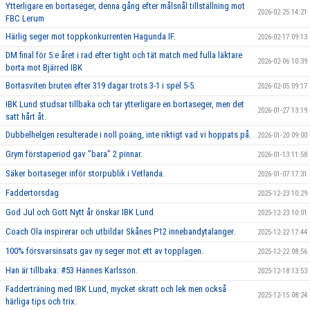
Ytterligare en bortaseger, denna gång efter målsnål tillställning mot
2026-02-25 14:21
FBC Lerum
Härlig seger mot toppkonkurrenten Hagunda IF.
2026-02-17 09:13
DM final för 5:e året i rad efter tight och tät match med fulla läktare
2026-02-06 10:39
borta mot Bjärred IBK
Bortasviten bruten efter 319 dagar trots 3-1 i spel 5-5.
2026-02-05 09:17
IBK Lund studsar tillbaka och tar ytterligare en bortaseger, men det
2026-01-27 13:19
satt hårt åt.
Dubbelhelgen resulterade i noll poäng, inte riktigt vad vi hoppats på.
2026-01-20 09:00
Grym förstaperiod gav ’’bara’’ 2 pinnar.
2026-01-13 11:58
Säker bortaseger inför storpublik i Vetlanda.
2026-01-07 17:31
Faddertorsdag
2025-12-23 10:29
God Jul och Gott Nytt år önskar IBK Lund
2025-12-23 10:01
Coach Ola inspirerar och utbildar Skånes P12 innebandytalanger.
2025-12-22 17:44
100% försvarsinsats gav ny seger mot ett av topplagen.
2025-12-22 08:56
Han är tillbaka: #53 Hannes Karlsson.
2025-12-18 13:53
Fadderträning med IBK Lund, mycket skratt och lek men också
2025-12-15 08:24
härliga tips och trix.