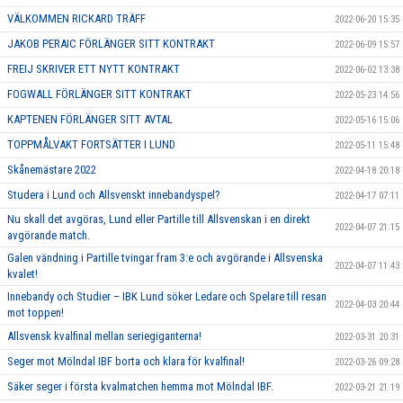
VÄLKOMMEN RICKARD TRÄFF
2022-06-20 15:35
JAKOB PERAIC FÖRLÄNGER SITT KONTRAKT
2022-06-09 15:57
FREIJ SKRIVER ETT NYTT KONTRAKT
2022-06-02 13:38
FOGWALL FÖRLÄNGER SITT KONTRAKT
2022-05-23 14:56
KAPTENEN FÖRLÄNGER SITT AVTAL
2022-05-16 15:06
TOPPMÅLVAKT FORTSÄTTER I LUND
2022-05-11 15:48
Skånemästare 2022
2022-04-18 20:18
Studera i Lund och Allsvenskt innebandyspel?
2022-04-17 07:11
Nu skall det avgöras, Lund eller Partille till Allsvenskan i en direkt
2022-04-07 21:15
avgörande match.
Galen vändning i Partille tvingar fram 3:e och avgörande i Allsvenska
2022-04-07 11:43
kvalet!
Innebandy och Studier – IBK Lund söker Ledare och Spelare till resan
2022-04-03 20:44
mot toppen!
Allsvensk kvalfinal mellan seriegiganterna!
2022-03-31 20:31
Seger mot Mölndal IBF borta och klara för kvalfinal!
2022-03-26 09:28
Säker seger i första kvalmatchen hemma mot Mölndal IBF.
2022-03-21 21:19