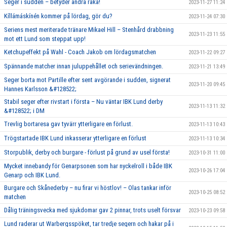
Seger i sudden – betyder andra raka!
2023-11-27 11:24
Kíllámáskínén kommer på lördag, gör du?
2023-11-24 07:30
Seriens mest meriterade tränare Mikael Hill – Stenhård drabbning
2023-11-23 11:55
mot ett Lund som steppat upp!
Ketchupeffekt på Wahl - Coach Jakob om lördagsmatchen
2023-11-22 09:27
Spännande matcher innan juluppehållet och serievändningen.
2023-11-21 13:49
Seger borta mot Partille efter sent avgörande i sudden, signerat
2023-11-20 09:45
Hannes Karlsson &#128522;
Stabil seger efter rivstart i första – Nu väntar IBK Lund derby
2023-11-13 11:32
&#128522; i DM
Trevlig bortaresa gav tyvärr ytterligare en förlust.
2023-11-13 10:43
Trögstartade IBK Lund inkasserar ytterligare en förlust
2023-11-13 10:34
Storpublik, derby och burgare - förlust på grund av usel första!
2023-10-31 11:00
Mycket innebandy för Genarpsonen som har nyckelroll i både IBK
2023-10-26 17:04
Genarp och IBK Lund.
Burgare och Skånederby – nu firar vi höstlov! – Olas tankar inför
2023-10-25 08:52
matchen
Dålig träningsvecka med sjukdomar gav 2 pinnar, trots uselt försvar
2023-10-23 09:58
Lund raderar ut Warbergsspöket, tar tredje segern och hakar på i