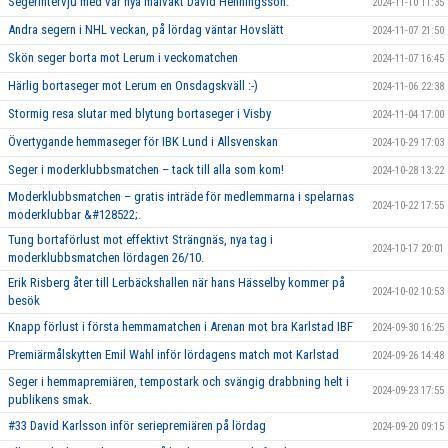
Segerintervju med vår nya målvakt David Henningsson.
2024-11-10 11:35
Andra segern i NHL veckan, på lördag väntar Hovslätt
2024-11-07 21:50
Skön seger borta mot Lerum i veckomatchen
2024-11-07 16:45
Härlig bortaseger mot Lerum en Onsdagskväll :-)
2024-11-06 22:38
Stormig resa slutar med blytung bortaseger i Visby
2024-11-04 17:00
Övertygande hemmaseger för IBK Lund i Allsvenskan
2024-10-29 17:03
Seger i moderklubbsmatchen – tack till alla som kom!
2024-10-28 13:22
Moderklubbsmatchen – gratis inträde för medlemmarna i spelarnas
2024-10-22 17:55
moderklubbar &#128522;.
Tung bortaförlust mot effektivt Strängnäs, nya tag i
2024-10-17 20:01
moderklubbsmatchen lördagen 26/10.
Erik Risberg åter till Lerbäckshallen när hans Hässelby kommer på
2024-10-02 10:53
besök
Knapp förlust i första hemmamatchen i Arenan mot bra Karlstad IBF
2024-09-30 16:25
Premiärmålskytten Emil Wahl inför lördagens match mot Karlstad
2024-09-26 14:48
Seger i hemmapremiären, tempostark och svängig drabbning helt i
2024-09-23 17:55
publikens smak.
#33 David Karlsson inför seriepremiären på lördag
2024-09-20 09:15