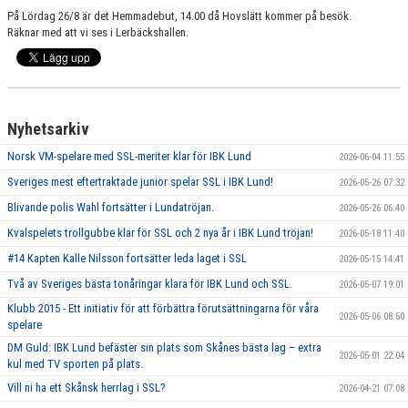
På Lördag 26/8 är det Hemmadebut, 14.00 då Hovslätt kommer på besök.
Räknar med att vi ses i Lerbäckshallen.
Nyhetsarkiv
Norsk VM-spelare med SSL-meriter klar för IBK Lund
2026-06-04 11:55
Sveriges mest eftertraktade junior spelar SSL i IBK Lund!
2026-05-26 07:32
Blivande polis Wahl fortsätter i Lundatröjan.
2026-05-26 06:40
Kvalspelets trollgubbe klar för SSL och 2 nya år i IBK Lund tröjan!
2026-05-18 11:40
#14 Kapten Kalle Nilsson fortsätter leda laget i SSL
2026-05-15 14:41
Två av Sveriges bästa tonåringar klara för IBK Lund och SSL.
2026-05-07 19:01
Klubb 2015 - Ett initiativ för att förbättra förutsättningarna för våra
2026-05-06 08:50
spelare
DM Guld: IBK Lund befäster sin plats som Skånes bästa lag – extra
2026-05-01 22:04
kul med TV sporten på plats.
Vill ni ha ett Skånsk herrlag i SSL?
2026-04-21 07:08