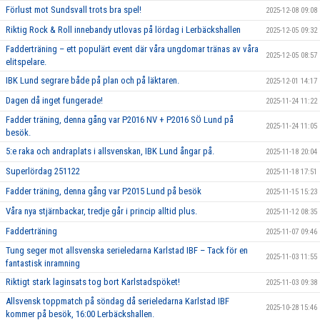
Förlust mot Sundsvall trots bra spel!
2025-12-08 09:08
Riktig Rock & Roll innebandy utlovas på lördag i Lerbäckshallen
2025-12-05 09:32
Fadderträning – ett populärt event där våra ungdomar tränas av våra
2025-12-05 08:57
elitspelare.
IBK Lund segrare både på plan och på läktaren.
2025-12-01 14:17
Dagen då inget fungerade!
2025-11-24 11:22
Fadder träning, denna gång var P2016 NV + P2016 SÖ Lund på
2025-11-24 11:05
besök.
5:e raka och andraplats i allsvenskan, IBK Lund ångar på.
2025-11-18 20:04
Superlördag 251122
2025-11-18 17:51
Fadder träning, denna gång var P2015 Lund på besök
2025-11-15 15:23
Våra nya stjärnbackar, tredje går i princip alltid plus.
2025-11-12 08:35
Fadderträning
2025-11-07 09:46
Tung seger mot allsvenska serieledarna Karlstad IBF – Tack för en
2025-11-03 11:55
fantastisk inramning
Riktigt stark laginsats tog bort Karlstadspöket!
2025-11-03 09:38
Allsvensk toppmatch på söndag då serieledarna Karlstad IBF
2025-10-28 15:46
kommer på besök, 16:00 Lerbäckshallen.