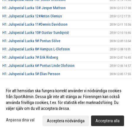
H1: Julspecial Lucka 13# Jesper Mattson
2018-12-13 17:00
H1: Julspecial Lucka 12#Anton Olenius
2018-12-12 17:31
H1: Julspecial Lucka 11#Dennis Davidsson
2018-12-11 15:56
H1: Julspecial Lucka 10# Gustav Sundqvist
2018-12-10 16:46
H1: Julspecial Lucka 9# Pontus Sölve
2018-12-09 13:54
H1: Julspecial Lucka 8# Hampus L-Olofsson
2018-12-08 10:01
H1: Julspecial Lucka 7# Erik Risberg
2018-12-07 16:45
H1: Julspecial Lucka 6# Pontus Linde Olofsson
2018-12-06 14:57
H1: Julspecial Lucka 5# Elias Persson
2018-12-05 17:55
H1: Julspecial Lucka 4# Patrik Liimatainen
2018-12-04 16:37
H1: Julspecial Lucka 3# Hugo Norlund
För att hemsidan ska fungera korrekt använder vi nödvändiga cookies
2018-12-03 07:21
från SportAdmin. Dessa går inte att stänga av. Föreningen kan också
H1: Julspecial Lucka 2# Simon Lindblad
2018-12-02 11:18
använda frivilliga cookies, t.ex. för statistik eller marknadsföring. Du
H1: Julspecial Lucka 1# Jesper Nilsson
2018-12-01 11:59
väljer själv om du vill acceptera dessa.
Herr Elit släpper Julkalender!
2018-11-28 21:41
Anpassa dina val
Acceptera nödvändiga
Acceptera alla
Herr Elit tog tre nya poäng mot Röke IBK!
2018-11-24 16:53
H1: Tung förlust mot Munka-Ljungby! Vinst mot FBC Kalmarsund U!
2018-11-20 21:00