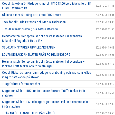
Coach Jakob inför lördagens match, 8/10 13.00 Lerbäckshallen, IBK
2022-10-07 11:45
Lund – Warberg IC.
Ok insats men 0 poäng borta mot FBC Lerum
2022-09-28 10:34
Tack för allt - Ola Persson och Martin Andersson
2022-09-23 13:36
Tuff Allsvensk premiär, blir bättre eftersom.
2022-09-19 11:53
Hemmamatch, Seriepremiär och första matchen i allsvenskan –
2022-09-15 08:52
Mikael Hill Fagerhult Habo IBK
SSL-RUTIN STÄRKER UPP LEDARSTABEN
2022-09-14 10:48
LOVANDE BACK ANSLUTER FRÅN FC HELSINGBORG
2022-09-14 10:05
Hemmamatch, Seriepremiär och första matchen i allsvenskan –
2022-09-13 07:12
Rickard Träff tankar och förväntningar
Coach Rickards tankar om fredagens drabbning och vad som krävs
2022-09-11 12:44
idag för att vända på steken.
Tung förlust i första matchen.
2022-09-11 09:19
Slaget om Skåne - IBK Lunds tränare Rickard Träffs tankar inför
2022-09-08 16:57
matchen
Slaget om Skåne - FC Helsingborgs tränare Emil Lindströms tankar
2022-09-08 12:00
inför matchen
TRÄNARLÖFTE ANSLUTER FRÅN VÄXJÖ
2022-09-05 10:53