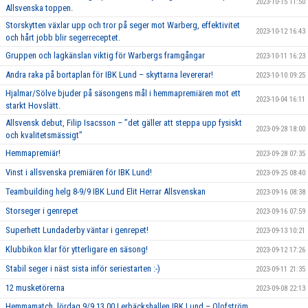
2023-10-15 11:50
Allsvenska toppen.
Storskytten växlar upp och tror på seger mot Warberg, effektivitet
2023-10-12 16:43
och hårt jobb blir segerreceptet.
Gruppen och lagkänslan viktig för Warbergs framgångar
2023-10-11 16:23
Andra raka på bortaplan för IBK Lund – skyttarna levererar!
2023-10-10 09:25
Hjalmar/Sölve bjuder på säsongens mål i hemmapremiären mot ett
2023-10-04 16:11
starkt Hovslätt.
Allsvensk debut, Filip Isacsson – ’’det gäller att steppa upp fysiskt
2023-09-28 18:00
och kvalitetsmässigt’’
Hemmapremiär!
2023-09-28 07:35
Vinst i allsvenska premiären för IBK Lund!
2023-09-25 08:40
Teambuilding helg 8-9/9 IBK Lund Elit Herrar Allsvenskan
2023-09-16 08:38
Storseger i genrepet
2023-09-16 07:59
Superhett Lundaderby väntar i genrepet!
2023-09-13 10:21
Klubbikon klar för ytterligare en säsong!
2023-09-12 17:26
Stabil seger i näst sista inför seriestarten :-)
2023-09-11 21:35
12 musketörerna
2023-09-08 22:13
Hemmamatch, lördag 9/9 13.00 Lerbäckshallen IBK Lund – Olofström