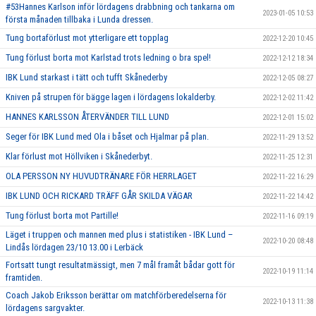
#53Hannes Karlson inför lördagens drabbning och tankarna om
2023-01-05 10:53
första månaden tillbaka i Lunda dressen.
Tung bortaförlust mot ytterligare ett topplag
2022-12-20 10:45
Tung förlust borta mot Karlstad trots ledning o bra spel!
2022-12-12 18:34
IBK Lund starkast i tätt och tufft Skånederby
2022-12-05 08:27
Kniven på strupen för bägge lagen i lördagens lokalderby.
2022-12-02 11:42
HANNES KARLSSON ÅTERVÄNDER TILL LUND
2022-12-01 15:02
Seger för IBK Lund med Ola i båset och Hjalmar på plan.
2022-11-29 13:52
Klar förlust mot Höllviken i Skånederbyt.
2022-11-25 12:31
OLA PERSSON NY HUVUDTRÄNARE FÖR HERRLAGET
2022-11-22 16:29
IBK LUND OCH RICKARD TRÄFF GÅR SKILDA VÄGAR
2022-11-22 14:42
Tung förlust borta mot Partille!
2022-11-16 09:19
Läget i truppen och mannen med plus i statistiken - IBK Lund –
2022-10-20 08:48
Lindås lördagen 23/10 13.00 i Lerbäck
Fortsatt tungt resultatmässigt, men 7 mål framåt bådar gott för
2022-10-19 11:14
framtiden.
Coach Jakob Eriksson berättar om matchförberedelserna för
2022-10-13 11:38
lördagens sargvakter.