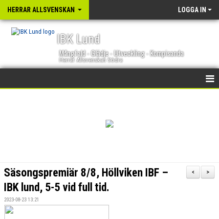
HERRAR ALLSVENSKAN
LOGGA IN
IBK Lund
Mångfald - Glädje - Utveckling - Kompisanda
Herrar Allsvenskan Södra
HEM
NYHETER
KALENDER
TRUPPEN
Säsongspremiär 8/8, Höllviken IBF –
<
>
GÄSTBOK
IBK lund, 5-5 vid full tid.
2023-08-23 13:21
BILDGALLERI