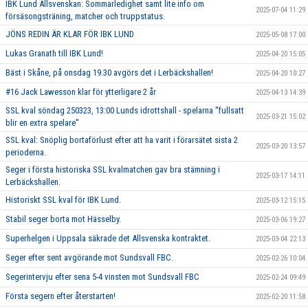
IBK Lund Allsvenskan: Sommarledighet samt lite info om
2025-07-04 11:29
försäsongsträning, matcher och truppstatus.
JÖNS REDIN ÄR KLAR FÖR IBK LUND
2025-05-08 17:00
Lukas Granath till IBK Lund!
2025-04-20 15:05
Bäst i Skåne, på onsdag 19.30 avgörs det i Lerbäckshallen!
2025-04-20 10:27
#16 Jack Lawesson klar för ytterligare 2 år
2025-04-13 14:39
SSL kval söndag 250323, 13:00 Lunds idrottshall - spelarna ''fullsatt
2025-03-21 15:02
blir en extra spelare''
SSL kval: Snöplig bortaförlust efter att ha varit i förarsätet sista 2
2025-03-20 13:57
perioderna.
Seger i första historiska SSL kvalmatchen gav bra stämning i
2025-03-17 14:11
Lerbäckshallen.
Historiskt SSL kval för IBK Lund.
2025-03-12 15:15
Stabil seger borta mot Hässelby.
2025-03-06 19:27
Superhelgen i Uppsala säkrade det Allsvenska kontraktet.
2025-03-04 22:13
Seger efter sent avgörande mot Sundsvall FBC.
2025-02-26 10:04
Segerintervju efter sena 5-4 vinsten mot Sundsvall FBC
2025-02-24 09:49
Första segern efter återstarten!
2025-02-20 11:58