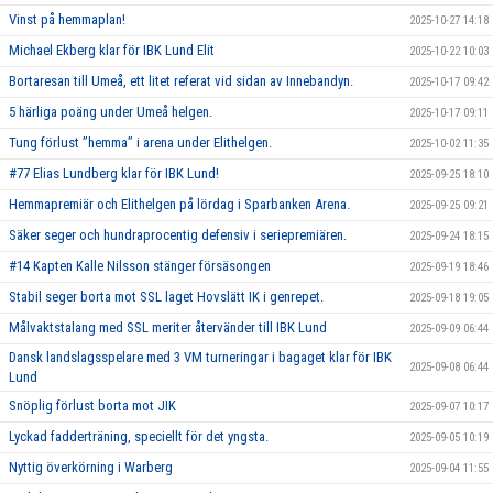
Vinst på hemmaplan!
2025-10-27 14:18
Michael Ekberg klar för IBK Lund Elit
2025-10-22 10:03
Bortaresan till Umeå, ett litet referat vid sidan av Innebandyn.
2025-10-17 09:42
5 härliga poäng under Umeå helgen.
2025-10-17 09:11
Tung förlust ’’hemma’’ i arena under Elithelgen.
2025-10-02 11:35
#77 Elias Lundberg klar för IBK Lund!
2025-09-25 18:10
Hemmapremiär och Elithelgen på lördag i Sparbanken Arena.
2025-09-25 09:21
Säker seger och hundraprocentig defensiv i seriepremiären.
2025-09-24 18:15
#14 Kapten Kalle Nilsson stänger försäsongen
2025-09-19 18:46
Stabil seger borta mot SSL laget Hovslätt IK i genrepet.
2025-09-18 19:05
Målvaktstalang med SSL meriter återvänder till IBK Lund
2025-09-09 06:44
Dansk landslagsspelare med 3 VM turneringar i bagaget klar för IBK
2025-09-08 06:44
Lund
Snöplig förlust borta mot JIK
2025-09-07 10:17
Lyckad fadderträning, speciellt för det yngsta.
2025-09-05 10:19
Nyttig överkörning i Warberg
2025-09-04 11:55