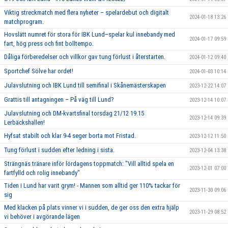
Viktig streckmatch med flera nyheter – spelardebut och digitalt
2024-01-18 13:26
matchprogram.
Hovslätt numret för stora för IBK Lund–spelar kul innebandy med
2024-01-17 09:59
fart, hög press och fint bolltempo.
Dåliga förberedelser och villkor gav tung förlust i återstarten.
2024-01-12 09:40
Sportchef Sölve har ordet!
2024-01-03 10:14
Julavslutning och IBK Lund till semifinal i Skånemästerskapen
2023-12-22 14:07
Grattis till antagningen – På väg till Lund?
2023-12-14 10:07
Julavslutning och DM-kvartsfinal torsdag 21/12 19.15
2023-12-14 09:39
Lerbäckshallen!
Hyfsat stabilt och klar 9-4 seger borta mot Fristad.
2023-12-12 11:50
Tung förlust i sudden efter ledning i sista.
2023-12-04 13:38
Strängnäs tränare inför lördagens toppmatch: "Vill alltid spela en
2023-12-01 07:00
fartfylld och rolig innebandy"
Tiden i Lund har varit grym! - Mannen som alltid ger 110% tackar för
2023-11-30 09:06
sig
Med klacken på plats vinner vi i sudden, de ger oss den extra hjälp
2023-11-29 08:52
vi behöver i avgörande lägen