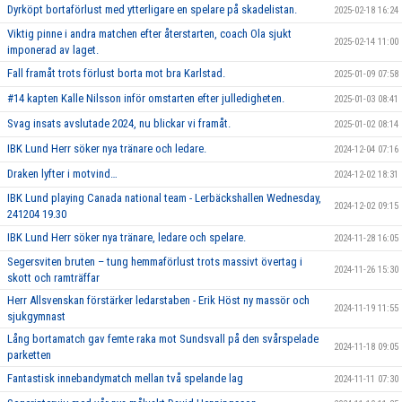
Dyrköpt bortaförlust med ytterligare en spelare på skadelistan.
2025-02-18 16:24
Viktig pinne i andra matchen efter återstarten, coach Ola sjukt
2025-02-14 11:00
imponerad av laget.
Fall framåt trots förlust borta mot bra Karlstad.
2025-01-09 07:58
#14 kapten Kalle Nilsson inför omstarten efter julledigheten.
2025-01-03 08:41
Svag insats avslutade 2024, nu blickar vi framåt.
2025-01-02 08:14
IBK Lund Herr söker nya tränare och ledare.
2024-12-04 07:16
Draken lyfter i motvind…
2024-12-02 18:31
IBK Lund playing Canada national team - Lerbäckshallen Wednesday,
2024-12-02 09:15
241204 19.30
IBK Lund Herr söker nya tränare, ledare och spelare.
2024-11-28 16:05
Segersviten bruten – tung hemmaförlust trots massivt övertag i
2024-11-26 15:30
skott och ramträffar
Herr Allsvenskan förstärker ledarstaben - Erik Höst ny massör och
2024-11-19 11:55
sjukgymnast
Lång bortamatch gav femte raka mot Sundsvall på den svårspelade
2024-11-18 09:05
parketten
Fantastisk innebandymatch mellan två spelande lag
2024-11-11 07:30