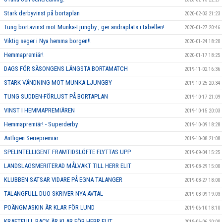
Stark derbyvinst på bortaplan
2020-02-03 21:23
Tung bortavinst mot Munka-Ljungby , ger andraplats i tabellen!
2020-01-27 20:46
Viktig seger i Nya hemma borgen!!
2020-01-24 18:20
Hemmapremiär!
2020-01-17 18:25
DAGS FÖR SÄSONGENS LÄNGSTA BORTAMATCH
2019-11-02 16:36
STARK VÄNDNING MOT MUNKA-LJUNGBY
2019-10-25 20:34
TUNG SUDDEN-FÖRLUST PÅ BORTAPLAN
2019-10-17 21:09
VINST I HEMMAPREMIÄREN
2019-10-15 20:03
Hemmapremiär! - Superderby
2019-10-09 18:28
Äntligen Seriepremiär
2019-10-08 21:08
SPELINTELLIGENT FRAMTIDSLÖFTE FLYTTAS UPP
2019-09-04 15:25
LANDSLAGSMERITERAD MÅLVAKT TILL HERR ELIT
2019-08-29 15:00
KLUBBEN SATSAR VIDARE PÅ EGNA TALANGER
2019-08-27 18:00
TALANGFULL DUO SKRIVER NYA AVTAL
2019-08-09 19:03
POÄNGMASKIN ÄR KLAR FÖR LUND
2019-06-10 18:10
KRAFTFULL BACK ÄR KLAR FÖR HERR ELIT
2019-06-06 20:00