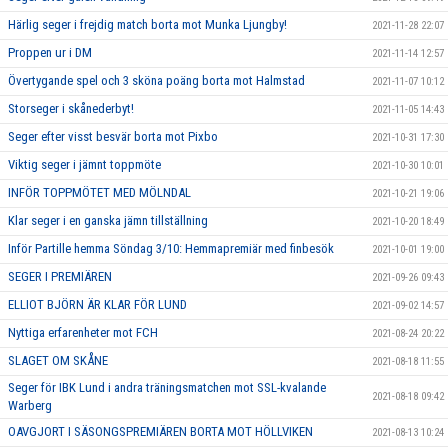
Härlig seger i frejdig match borta mot Munka Ljungby!
2021-11-28 22:07
Proppen ur i DM
2021-11-14 12:57
Övertygande spel och 3 sköna poäng borta mot Halmstad
2021-11-07 10:12
Storseger i skånederbyt!
2021-11-05 14:43
Seger efter visst besvär borta mot Pixbo
2021-10-31 17:30
Viktig seger i jämnt toppmöte
2021-10-30 10:01
INFÖR TOPPMÖTET MED MÖLNDAL
2021-10-21 19:06
Klar seger i en ganska jämn tillställning
2021-10-20 18:49
Inför Partille hemma Söndag 3/10: Hemmapremiär med finbesök
2021-10-01 19:00
SEGER I PREMIÄREN
2021-09-26 09:43
ELLIOT BJÖRN ÄR KLAR FÖR LUND
2021-09-02 14:57
Nyttiga erfarenheter mot FCH
2021-08-24 20:22
SLAGET OM SKÅNE
2021-08-18 11:55
Seger för IBK Lund i andra träningsmatchen mot SSL-kvalande
2021-08-18 09:42
Warberg
OAVGJORT I SÄSONGSPREMIÄREN BORTA MOT HÖLLVIKEN
2021-08-13 10:24