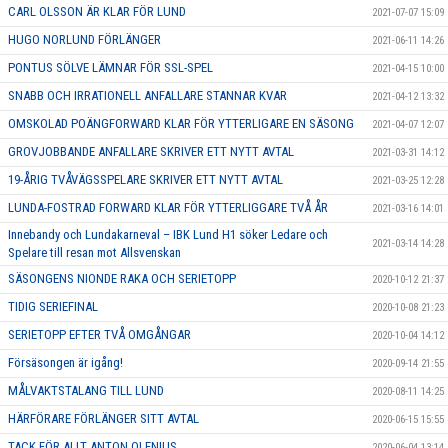
CARL OLSSON ÄR KLAR FÖR LUND
2021-07-07 15:09
HUGO NORLUND FÖRLÄNGER
2021-06-11 14:26
PONTUS SÖLVE LÄMNAR FÖR SSL-SPEL
2021-04-15 10:00
SNABB OCH IRRATIONELL ANFALLARE STANNAR KVAR
2021-04-12 13:32
OMSKOLAD POÄNGFORWARD KLAR FÖR YTTERLIGARE EN SÄSONG
2021-04-07 12:07
GROVJOBBANDE ANFALLARE SKRIVER ETT NYTT AVTAL
2021-03-31 14:12
19-ÅRIG TVÅVÄGSSPELARE SKRIVER ETT NYTT AVTAL
2021-03-25 12:28
LUNDA-FOSTRAD FORWARD KLAR FÖR YTTERLIGGARE TVÅ ÅR
2021-03-16 14:01
Innebandy och Lundakarneval – IBK Lund H1 söker Ledare och
2021-03-14 14:28
Spelare till resan mot Allsvenskan
SÄSONGENS NIONDE RAKA OCH SERIETOPP
2020-10-12 21:37
TIDIG SERIEFINAL
2020-10-08 21:23
SERIETOPP EFTER TVÅ OMGÅNGAR
2020-10-04 14:12
Försäsongen är igång!
2020-09-14 21:55
MÅLVAKTSTALANG TILL LUND
2020-08-11 14:25
HÄRFÖRARE FÖRLÄNGER SITT AVTAL
2020-06-15 15:55
TACK FÖR ALLT ANTON OLENIUS
2020-06-04 13:14