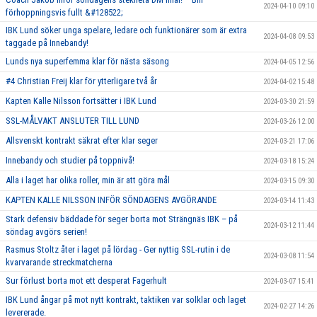
2024-04-10 09:10
förhoppningsvis fullt &#128522;
IBK Lund söker unga spelare, ledare och funktionärer som är extra
2024-04-08 09:53
taggade på Innebandy!
Lunds nya superfemma klar för nästa säsong
2024-04-05 12:56
#4 Christian Freij klar för ytterligare två år
2024-04-02 15:48
Kapten Kalle Nilsson fortsätter i IBK Lund
2024-03-30 21:59
SSL-MÅLVAKT ANSLUTER TILL LUND
2024-03-26 12:00
Allsvenskt kontrakt säkrat efter klar seger
2024-03-21 17:06
Innebandy och studier på toppnivå!
2024-03-18 15:24
Alla i laget har olika roller, min är att göra mål
2024-03-15 09:30
KAPTEN KALLE NILSSON INFÖR SÖNDAGENS AVGÖRANDE
2024-03-14 11:43
Stark defensiv bäddade för seger borta mot Strängnäs IBK – på
2024-03-12 11:44
söndag avgörs serien!
Rasmus Stoltz åter i laget på lördag - Ger nyttig SSL-rutin i de
2024-03-08 11:54
kvarvarande streckmatcherna
Sur förlust borta mot ett desperat Fagerhult
2024-03-07 15:41
IBK Lund ångar på mot nytt kontrakt, taktiken var solklar och laget
2024-02-27 14:26
levererade.