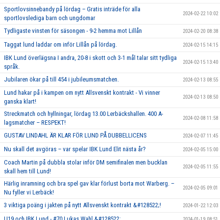
Sportlovsinnebandy på lördag – Gratis inträde för alla
2024-02-22 10:02
sportlovslediga barn och ungdomar
Tydligaste vinsten för säsongen - 9-2 hemma mot Lillån
2024-02-20 08:38
Taggat lund laddar om inför Lillån på lördag.
2024-02-15 14:15
IBK Lund överlägsna I andra, 20-8 i skott och 3-1 mål talar sitt tydliga
2024-02-15 13:40
språk.
Jubilaren ökar på till 454 i jubileumsmatchen.
2024-02-13 08:55
Lund hakar på i kampen om nytt Allsvenskt kontrakt - Vi vinner
2024-02-13 08:50
ganska klart!
Streckmatch och hyllningar, lördag 13.00 Lerbäckshallen. 400 A-
2024-02-08 11:58
lagsmatcher – RESPEKT!
GUSTAV LINDAHL ÄR KLAR FÖR LUND PÅ DUBBELLICENS
2024-02-07 11:45
Nu skall det avgöras – var spelar IBK Lund Elit nästa år?
2024-02-05 15:00
Coach Martin på dubbla stolar inför DM semifinalen men bucklan
2024-02-05 11:55
skall hem till Lund!
Härlig inramning och bra spel gav klar förlust borta mot Warberg. –
2024-02-05 09:01
Nu fyller vi Lerbäck!
3 viktiga poäng i jakten på nytt Allsvenskt kontrakt &#128522;!
2024-01-22 12:03
U19 och IBK Lund - #70 Lukas Wahl &#128522;
2024-01-19 08:51