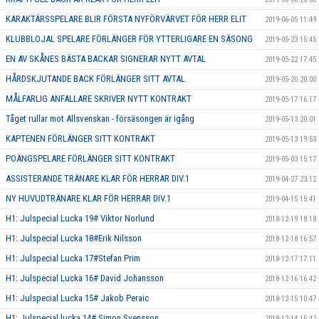
KARAKTÄRSSPELARE BLIR FÖRSTA NYFÖRVÄRVET FÖR HERR ELIT
2019-06-05 11:49
KLUBBLOJAL SPELARE FÖRLÄNGER FÖR YTTERLIGARE EN SÄSONG
2019-05-23 15:45
EN AV SKÅNES BÄSTA BACKAR SIGNERAR NYTT AVTAL
2019-05-22 17:45
HÅRDSKJUTANDE BACK FÖRLÄNGER SITT AVTAL
2019-05-20 20:00
MÅLFARLIG ANFALLARE SKRIVER NYTT KONTRAKT
2019-05-17 16:17
Tåget rullar mot Allsvenskan - försäsongen är igång
2019-05-13 20:01
KAPTENEN FÖRLÄNGER SITT KONTRAKT
2019-05-13 19:53
POÄNGSPELARE FÖRLÄNGER SITT KONTRAKT
2019-05-03 15:17
ASSISTERANDE TRÄNARE KLAR FÖR HERRAR DIV.1
2019-04-27 23:12
NY HUVUDTRÄNARE KLAR FÖR HERRAR DIV.1
2019-04-15 15:41
H1: Julspecial Lucka 19# Viktor Norlund
2018-12-19 18:18
H1: Julspecial Lucka 18#Erik Nilsson
2018-12-18 16:57
H1: Julspecial Lucka 17#Stefan Prim
2018-12-17 17:11
H1: Julspecial Lucka 16# David Johansson
2018-12-16 16:42
H1: Julspecial Lucka 15# Jakob Peraic
2018-12-15 10:47
H1: Julspecial lucka 14# Simon Svensson
2018-12-14 15:42