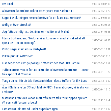
DM Final!
2023-03-20 07:00
Allsvenska kontraktet säkrat efter rysare mot Karlstad IBF.
2023-03-16 10:20
Seger i avslutningen hemma behövs för att klara nytt kontrakt!
2023-03-09 08:08
Äntligen över strecket!
2023-03-06 08:54
Jag fattade tidigt att det finns en rivalitet mot Malmö
2023-03-04 08:38
Första bortasegern, ’’förlorar vi så kommer vi med all säkerhet att
2023-03-01 08:35
spela div 1 nästa säsong’’.
Viktig seger i fantastisk derbyfest!
2023-02-21 10:29
Vilken publik! &#128522;
2023-02-20 10:15
Klar seger och viktiga poäng i bottenstriden mot FBC Partille.
2023-02-16 10:51
Tuffa matcher väntar för att säkra det allsvenska kontraktet – tankar
2023-02-14 11:29
från sportchef Christer.
Tunga pinnar för Lindås i bottenstriden - desto tuffare för IBK Lund
2023-02-13 10:00
Åter i DM-final efter 7-3 mot Malmö FBC i hemmaborgen, vi är starka i
2023-02-04 10:10
Lerbäck!
Matchens lirare och kanonskott från halva från formtoppad spelare
2023-02-01 10:54
#4 som satt farsan i arbete!
Fantastiskt läktarstöd under superlördagen.
2023-01-31 13:32