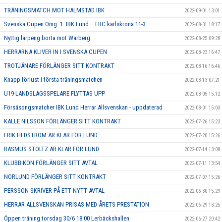
TRÄNINGSMATCH MOT HALMSTAD IBK
2022-09-01 13:01
Svenska Cupen Omg. 1: IBK Lund – FBC karlskrona 11-3
2022-08-31 18:17
Nyttig lärpeng borta mot Warberg.
2022-08-25 09:28
HERRARNA KLIVER IN I SVENSKA CUPEN
2022-08-23 16:47
TROTJÄNARE FÖRLÄNGER SITT KONTRAKT
2022-08-16 16:46
Knapp förlust i första träningsmatchen
2022-08-13 07:21
U19-LANDSLAGSSPELARE FLYTTAS UPP
2022-08-05 15:12
Försäsongsmatcher IBK Lund Herrar Allsvenskan - uppdaterad
2022-08-01 15:03
KALLE NILSSON FÖRLÄNGER SITT KONTRAKT
2022-07-26 15:23
ERIK HEDSTRÖM ÄR KLAR FÖR LUND
2022-07-20 15:26
RASMUS STOLTZ ÄR KLAR FÖR LUND
2022-07-14 13:08
KLUBBIKON FÖRLÄNGER SITT AVTAL
2022-07-11 13:54
NORLUND FÖRLÄNGER SITT KONTRAKT
2022-07-07 15:26
PERSSON SKRIVER PÅ ETT NYTT AVTAL
2022-06-30 15:29
HERRAR ALLSVENSKAN PRISAS MED ÅRETS PRESTATION
2022-06-29 13:25
Öppen träning torsdag 30/6 18:00 Lerbäckshallen
2022-06-27 20:42