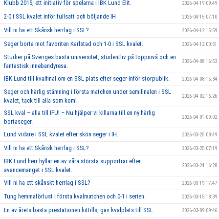
Klubb 2015, ett initiativ för spelarna i IBK Lund Elit.
2026-04-19 09:49
2-0 i SSL kvalet inför fullsatt och böljande IH
2026-04-15 07:10
Vill ni ha ett Skånsk herrlag i SSL?
2026-04-12 15:59
Seger borta mot favoriten Karlstad och 1-0 i SSL kvalet.
2026-04-12 00:51
Studier på Sveriges bästa universitet, studentliv på toppnivå och en
2026-04-08 16:53
fantastisk innebandyresa.
IBK Lund till kvalfinal om en SSL plats efter seger inför storpublik.
2026-04-08 15:34
Seger och härlig stämning i första matchen under semifinalen i SSL
2026-04-02 16:26
kvalet, tack till alla som kom!
SSL kval – alla till IFU! – Nu hjälper vi killarna till en ny härlig
2026-04-01 09:02
bortaseger.
Lund vidare i SSL kvalet efter skön seger i IH.
2026-03-25 08:49
Vill ni ha ett Skånsk herrlag i SSL?
2026-03-25 07:19
IBK Lund herr hyllar en av våra största supportrar efter
2026-03-24 16:28
avancemanget i SSL kvalet.
Vill ni ha ett skånskt herrlag i SSL?
2026-03-19 17:47
Tung hemmaförlust i första kvalmatchen och 0-1 i serien.
2026-03-15 18:39
En av årets bästa prestationen hittills, gav kvalplats till SSL.
2026-03-09 09:46