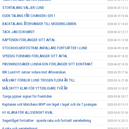
STORTALANG VÄLJER LUND
2020-05-25 15:12
EGEN TALANG FÅR CHANSEN I DIV.1
2020-05-18 15:06
BACKTALANG ÅTERVÄNDER TILL MODERKLUBBEN
2020-04-27 14:42
TACK JAN ECKHARDT
2020-04-22 12:17
KAPTENEN FÖRLÄNGER SITT AVTAL
2020-04-15 12:30
STOCKHOLMSFOSTRAD ANFALLARE FORTSÄTTER I LUND
2020-04-09 18:30
SPEEDIG FORWARD FÖRLÄNGER SITT AVTAL
2020-04-07 14:52
PASSNINGSSÄKER LUNDA-SON FÖRLÄNGER SITT KONTRAKT
2020-04-02 18:35
IBK Lund H1 satsar vidare mot Allsvenskan.
2020-03-29 17:56
MÅLVAKT FÖRBLIR LUND TROGEN FLERA ÅR TILL
2020-03-16 21:00
MÅLSKYTT KLAR FÖR YTTERLIGARE TVÅ ÅR
2020-03-13 18:57
Tunga pjäser signar för framtiden
2020-03-06 20:17
Kaptenen och Matchens MVP om läget i laget och de 7 poängen
2020-03-03 19:13
H1 KLARA FÖR ALLSVENSKT KVAL
2020-03-02 21:50
Segertåget fortsätter - sjunde raka och fortsatt serieledning
2020-02-16 20:15
6 raka och serieledning!
2020-02-13 22:27