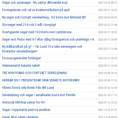
Seger och serieseger - Nu väntar Allsvenskt kval
2022-03-18 08:27
Förstaplatsen och val av kvalmotståndare på spel
2022-03-11 14:56
Ny seger och Fortsatt serieledning - 5-3 borta mot Mölndal IBF
2022-03-05 09:46
Storseger med 21-6 och 3 mål i boxplay!
2022-02-22 21:48
Övertygande seger med 13-0 borta mot Landskrona.
2022-02-17 20:52
Seger mot Pixbo med 9-7 efter dålig förstaperiod och underläge 1-4.
2022-02-17 20:46
Ny målkavalkad på g? – Tar Lund 13:e raka seriesegern och
2022-02-17 16:08
förstärker serieledningen?
Försvarsgeneralen förlänger!
2022-02-14 20:33
Hemmamatch betyder nyhet!
2022-02-11 22:04
TRE NYA POÄNG OCH FORTSATT SERIELEDNING
2022-02-08 20:16
HERRAR DIV.1 PRESENTERAR SINA SENASTE NYFÖRVÄRV
2022-02-06 11:52
Vårens första silly Bomb från IBK Lund
2022-02-02 16:59
Serieledning och seger i seriefinalen borta mot Partille
2022-01-20 17:15
Historisk DM-final väntar för H1!
2022-01-16 22:53
Seger i toppmatch med tre ansikten
2021-12-22 21:31
Seger efter galen vändning
2021-12-18 09:49