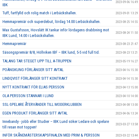
2023-09-06 16:49
IBK
Tuff, fartfylld och rolig match i Lerbäckshallen.
2023-09-01 13:29
Hemmapremiär och superdebut, lördag 14.00 Lerbäckshallen.
2023-08-25 14:55
Max Gustafsson, Hovslätt IK tankar inför lördagens drabbning mot
2023-08-24 11:50
IBK Lund, 14.00 i Lerbäckshallen.
Hemmapremiär
2023-08-23 21:47
Säsongspremiär 8/8, Höllviken IBF – IBK lund, 5-5 vid full tid.
2023-08-23 13:21
TALANG TAR STEGET UPP TILL A-TRUPPEN
2023-05-19 16:27
POÄNGKUNG FÖRLÄNGER SITT AVTAL
2023-04-16 15:30
LINDQVIST FÖRLÄNGER SITT KONTRAKT
2023-04-14 15:30
NYTT KONTRAKT FÖR ELIAS PERSSON
2023-04-13 15:00
OLA PERSSON STANNAR I LUND
2023-04-10 14:00
SSL-SPELARE ÅTERVÄNDER TILL MODERKLUBBEN
2023-04-08 13:00
EGEN PRODUKT FÖRLÄNGER SITT AVTAL
2023-04-06 13:24
Innebandy - jobb eller Studier – IBK Lund söker Ledare och spelare
2023-03-27 13:58
till resan mot toppen!
INFÖR SKÅNEMÄSTERSKAPSFINALEN MED PRIM & PERSSON
2023-03-22 13:44