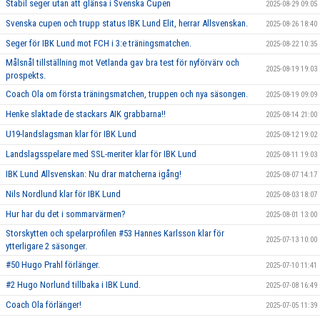
Stabil seger utan att glänsa i Svenska Cupen
2025-08-29 09:05
Svenska cupen och trupp status IBK Lund Elit, herrar Allsvenskan.
2025-08-26 18:40
Seger för IBK Lund mot FCH i 3:e träningsmatchen.
2025-08-22 10:35
Målsnål tillställning mot Vetlanda gav bra test för nyförvärv och
2025-08-19 19:03
prospekts.
Coach Ola om första träningsmatchen, truppen och nya säsongen.
2025-08-19 09:09
Henke slaktade de stackars AIK grabbarna!!
2025-08-14 21:00
U19-landslagsman klar för IBK Lund
2025-08-12 19:02
Landslagsspelare med SSL-meriter klar för IBK Lund
2025-08-11 19:03
IBK Lund Allsvenskan: Nu drar matcherna igång!
2025-08-07 14:17
Nils Nordlund klar för IBK Lund
2025-08-03 18:07
Hur har du det i sommarvärmen?
2025-08-01 13:00
Storskytten och spelarprofilen #53 Hannes Karlsson klar för
2025-07-13 10:00
ytterligare 2 säsonger.
#50 Hugo Prahl förlänger.
2025-07-10 11:41
#2 Hugo Norlund tillbaka i IBK Lund.
2025-07-08 16:49
Coach Ola förlänger!
2025-07-05 11:39