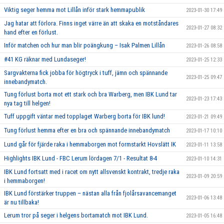
Viktig seger hemma mot Lillån inför stark hemmapublik
2023-01-30 17:49
Jag hatar att förlora. Finns inget värre än att skaka en motståndares
2023-01-27 08:32
hand efter en förlust.
Inför matchen och hur man blir poängkung – Isak Palmen Lillån
2023-01-26 08:58
#41 KG räknar med Lundaseger!
2023-01-25 12:33
Sargvakterna fick jobba för högtryck i tuff, jämn och spännande
2023-01-25 09:47
innebandymatch.
Tung förlust borta mot ett stark och bra Warberg, men IBK Lund tar
2023-01-23 17:43
nya tag till helgen!
Tuff uppgift väntar med topplaget Warberg borta för IBK lund!
2023-01-21 09:49
Tung förlust hemma efter en bra och spännande innebandymatch
2023-01-17 10:10
Lund går för fjärde raka i hemmaborgen mot formstarkt Hovslätt IK
2023-01-11 13:58
Highlights IBK Lund - FBC Lerum lördagen 7/1 - Resultat 8-4
2023-01-10 14:31
IBK Lund fortsatt med i racet om nytt allsvenskt kontrakt, tredje raka
2023-01-09 20:59
i hemmaborgen!
IBK Lund förstärker truppen – nästan alla från fjolårsavancemanget
2023-01-06 13:48
är nu tillbaka!
Lerum tror på seger i helgens bortamatch mot IBK Lund.
2023-01-05 16:48