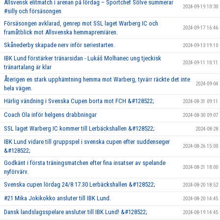
Allsvensk elitmatch i arenan på lördag – Sportchef Sölve summerar
2024-09-19 10:30
#silly och försäsongen
Försäsongen avklarad, genrep mot SSL laget Warberg IC och
2024-09-17 16:46
framåtblick mot Allsvenska hemmapremiären.
Skånederby skapade nerv inför seriestarten.
2024-09-13 19:10
IBK Lund förstärker tränarsidan - Lukáš Molhanec ung tjeckisk
2024-09-11 10:11
tränartalang är klar
Återigen en stark upphämtning hemma mot Warberg, tyvärr räckte det inte
2024-09-04
hela vägen.
Härlig vändning i Svenska Cupen borta mot FCH &#128522;
2024-08-31 09:11
Coach Ola inför helgens drabbningar
2024-08-30 09:07
SSL laget Warberg IC kommer till Lerbäckshallen &#128522;
2024-08-28
IBK Lund vidare till gruppspel i svenska cupen efter suddenseger
2024-08-26 15:00
&#128522;
Godkänt i första träningsmatchen efter fina insatser av spelande
2024-08-21 18:00
nyförvärv.
Svenska cupen lördag 24/8 17.30 Lerbäckshallen &#128522;
2024-08-20 18:52
#21 Mika Jokikokko ansluter till IBK Lund.
2024-08-20 14:45
Dansk landslagsspelare ansluter till IBK Lund! &#128522;
2024-08-19 14:45