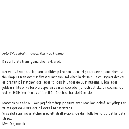
KONTAKT
MATCHER
HERRAR ALLSVENSKAN 25/26
SKÅNEMÄSTERSKAPEN 21/22
Foto #PatrikPalm - Coach Ola med killarna.
Då var första träningsmatchen avklarad.
Det var två sargade lag som ställdes på banan i den tidiga försäsongsmatchen. Vi
fick ihop 11 man och 2 målvakter medans Höllviken hade 15 plus en. Tycker det var
en bra fart på matchen och lagen följdes åt under de 60 minuterna. Båda lagen
jobbar in lite olika försvarsspel än va man spelade ifjol och det ska bli spännande
och se Höllviken i en traditionell 2-1-2 och se hur de löser det.
Matchen slutade 5-5 och jag fick många positiva svar. Man kan också se tydligt när
vi inte gör de vi ska och då också blir straffade.
Vi avsluta träningsmatchen med ett straffavgörande där Höllviken drog det längsta
strået.
Mvh Ola, coach