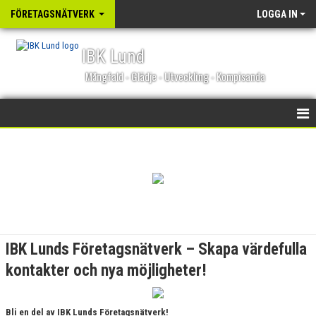
FÖRETAGSNÄTVERK
LOGGA IN
IBK Lund
Mångfald - Glädje - Utveckling - Kompisanda
HEM
NYHETER
KALENDER
BILDGALLERI
IBK Lunds Företagsnätverk – Skapa värdefulla
KONTAKT
kontakter och nya möjligheter!
Bli en del av IBK Lunds Företagsnätverk!