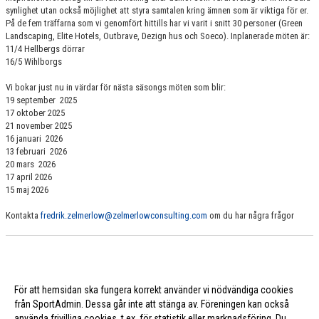
synlighet utan också möjlighet att styra samtalen kring ämnen som är viktiga för er.
På de fem träffarna som vi genomfört hittills har vi varit i snitt 30 personer (Green
Landscaping, Elite Hotels, Outbrave, Dezign hus och Soeco). Inplanerade möten är:
11/4 Hellbergs dörrar
16/5 Wihlborgs
Vi bokar just nu in värdar för nästa säsongs möten som blir:
19 september 2025
17 oktober 2025
21 november 2025
16 januari 2026
13 februari 2026
20 mars 2026
17 april 2026
15 maj 2026
Kontakta
fredrik.zelmerlow@zelmerlowconsulting.com
om du har några frågor
För att hemsidan ska fungera korrekt använder vi nödvändiga cookies
från SportAdmin. Dessa går inte att stänga av. Föreningen kan också
använda frivilliga cookies, t.ex. för statistik eller marknadsföring. Du