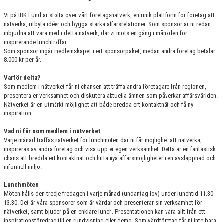
Vi på IBK Lund är stolta över vårt företagsnätverk, en unik plattform för företag att
nätverka, utbyta idéer och bygga starka affärsrelationer. Som sponsor är ni redan
inbjudna att vara med i detta nätverk, där vi möts en gång i månaden för
inspirerande lunchträffar.
Som sponsor ingår medlemskapet i ert sponsorpaket, medan andra företag betalar
8.000 kr per år.
Varför delta?
Som medlem i nätverket får ni chansen att träffa andra företagare från regionen,
presentera er verksamhet och diskutera aktuella ämnen som påverkar affärsvärlden.
Nätverket är en utmärkt möjlighet att både bredda ert kontaktnät och få ny
inspiration.
Vad ni får som medlem i nätverket
:
Varje månad träffas nätverket för lunchmöten där ni får möjlighet att nätverka,
inspireras av andra företag och visa upp er egen verksamhet. Detta är en fantastisk
chans att bredda ert kontaktnät och hitta nya affärsmöjligheter i en avslappnad och
informell miljö.
Lunchmöten
Möten hålls den tredje fredagen i varje månad (undantag lov) under lunchtid 11.30-
13.30. Det är våra sponsorer som är värdar och presenterar sin verksamhet för
nätverket, samt bjuder på en enklare lunch. Presentationen kan vara allt från ett
inspirationsföredrag till en rundvisning eller demo. Som värdföretag får ni inte bara