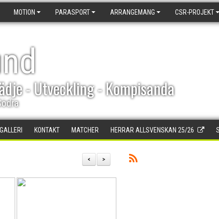
MOTION
PARASPORT
ARRANGEMANG
CSR-PROJEKT
und
ädje - Utveckling - Kompisanda
Södra
DGALLERI
KONTAKT
MATCHER
HERRAR ALLSVENSKAN 25/26
<
>