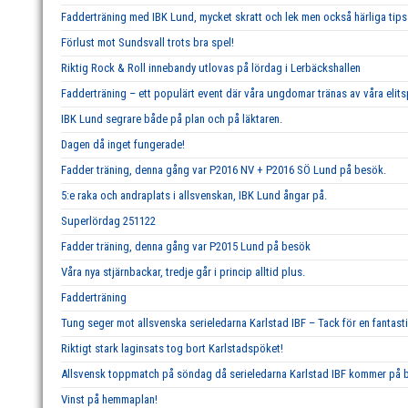
Fadderträning med IBK Lund, mycket skratt och lek men också härliga tips 
Förlust mot Sundsvall trots bra spel!
Riktig Rock & Roll innebandy utlovas på lördag i Lerbäckshallen
Fadderträning – ett populärt event där våra ungdomar tränas av våra elits
IBK Lund segrare både på plan och på läktaren.
Dagen då inget fungerade!
Fadder träning, denna gång var P2016 NV + P2016 SÖ Lund på besök.
5:e raka och andraplats i allsvenskan, IBK Lund ångar på.
Superlördag 251122
Fadder träning, denna gång var P2015 Lund på besök
Våra nya stjärnbackar, tredje går i princip alltid plus.
Fadderträning
Tung seger mot allsvenska serieledarna Karlstad IBF – Tack för en fantast
Riktigt stark laginsats tog bort Karlstadspöket!
Allsvensk toppmatch på söndag då serieledarna Karlstad IBF kommer på b
Vinst på hemmaplan!