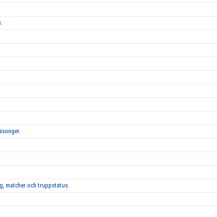
.
säsonger.
g, matcher och truppstatus.