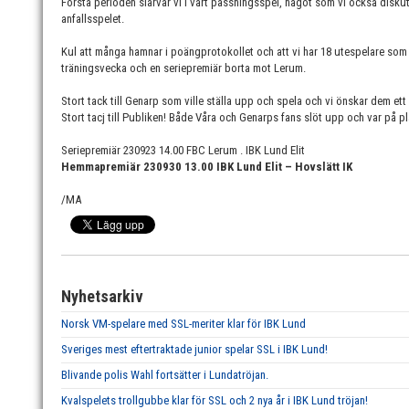
Första perioden slarvar vi i vårt passningsspel, något som vi också diskuter
anfallsspelet.
Kul att många hamnar i poängprotokollet och att vi har 18 utespelare som
träningsvecka och en seriepremiär borta mot Lerum.
Stort tack till Genarp som ville ställa upp och spela och vi önskar dem ett s
Stort tacj till Publiken! Både Våra och Genarps fans slöt upp och var på pla
Seriepremiär 230923 14.00 FBC Lerum . IBK Lund Elit
Hemmapremiär 230930 13.00 IBK Lund Elit – Hovslätt IK
/MA
Nyhetsarkiv
Norsk VM-spelare med SSL-meriter klar för IBK Lund
Sveriges mest eftertraktade junior spelar SSL i IBK Lund!
Blivande polis Wahl fortsätter i Lundatröjan.
Kvalspelets trollgubbe klar för SSL och 2 nya år i IBK Lund tröjan!