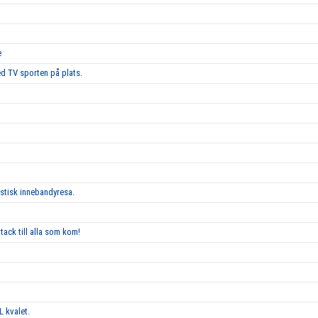
e
d TV sporten på plats.
astisk innebandyresa.
tack till alla som kom!
L kvalet.