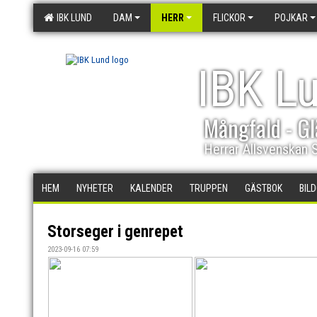
IBK LUND
DAM
HERR
FLICKOR
POJKAR
IBK L
Mångfald - Gl
Herrar Allsvenskan 
HEM
NYHETER
KALENDER
TRUPPEN
GÄSTBOK
BIL
Storseger i genrepet
2023-09-16 07:59