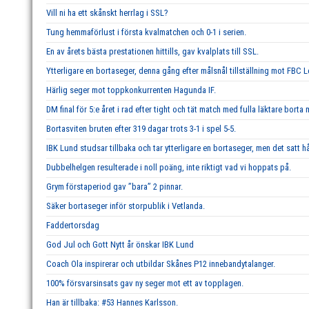
Vill ni ha ett skånskt herrlag i SSL?
Tung hemmaförlust i första kvalmatchen och 0-1 i serien.
En av årets bästa prestationen hittills, gav kvalplats till SSL.
Ytterligare en bortaseger, denna gång efter målsnål tillställning mot FBC 
Härlig seger mot toppkonkurrenten Hagunda IF.
DM final för 5:e året i rad efter tight och tät match med fulla läktare borta
Bortasviten bruten efter 319 dagar trots 3-1 i spel 5-5.
IBK Lund studsar tillbaka och tar ytterligare en bortaseger, men det satt hå
Dubbelhelgen resulterade i noll poäng, inte riktigt vad vi hoppats på.
Grym förstaperiod gav ’’bara’’ 2 pinnar.
Säker bortaseger inför storpublik i Vetlanda.
Faddertorsdag
God Jul och Gott Nytt år önskar IBK Lund
Coach Ola inspirerar och utbildar Skånes P12 innebandytalanger.
100% försvarsinsats gav ny seger mot ett av topplagen.
Han är tillbaka: #53 Hannes Karlsson.