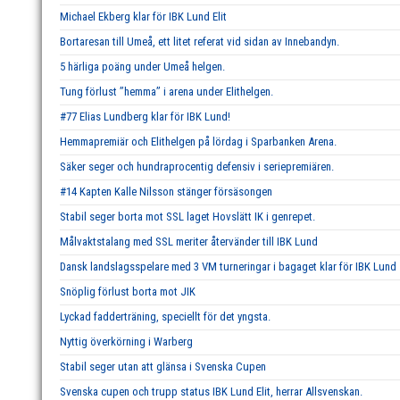
Michael Ekberg klar för IBK Lund Elit
Bortaresan till Umeå, ett litet referat vid sidan av Innebandyn.
5 härliga poäng under Umeå helgen.
Tung förlust ’’hemma’’ i arena under Elithelgen.
#77 Elias Lundberg klar för IBK Lund!
Hemmapremiär och Elithelgen på lördag i Sparbanken Arena.
Säker seger och hundraprocentig defensiv i seriepremiären.
#14 Kapten Kalle Nilsson stänger försäsongen
Stabil seger borta mot SSL laget Hovslätt IK i genrepet.
Målvaktstalang med SSL meriter återvänder till IBK Lund
Dansk landslagsspelare med 3 VM turneringar i bagaget klar för IBK Lund
Snöplig förlust borta mot JIK
Lyckad fadderträning, speciellt för det yngsta.
Nyttig överkörning i Warberg
Stabil seger utan att glänsa i Svenska Cupen
Svenska cupen och trupp status IBK Lund Elit, herrar Allsvenskan.