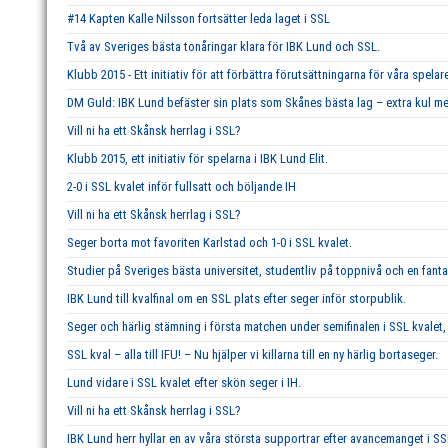
#14 Kapten Kalle Nilsson fortsätter leda laget i SSL
Två av Sveriges bästa tonåringar klara för IBK Lund och SSL.
Klubb 2015 - Ett initiativ för att förbättra förutsättningarna för våra spelar
DM Guld: IBK Lund befäster sin plats som Skånes bästa lag – extra kul me
Vill ni ha ett Skånsk herrlag i SSL?
Klubb 2015, ett initiativ för spelarna i IBK Lund Elit.
2-0 i SSL kvalet inför fullsatt och böljande IH
Vill ni ha ett Skånsk herrlag i SSL?
Seger borta mot favoriten Karlstad och 1-0 i SSL kvalet.
Studier på Sveriges bästa universitet, studentliv på toppnivå och en fant
IBK Lund till kvalfinal om en SSL plats efter seger inför storpublik.
Seger och härlig stämning i första matchen under semifinalen i SSL kvalet, 
SSL kval – alla till IFU! – Nu hjälper vi killarna till en ny härlig bortaseger.
Lund vidare i SSL kvalet efter skön seger i IH.
Vill ni ha ett Skånsk herrlag i SSL?
IBK Lund herr hyllar en av våra största supportrar efter avancemanget i SS