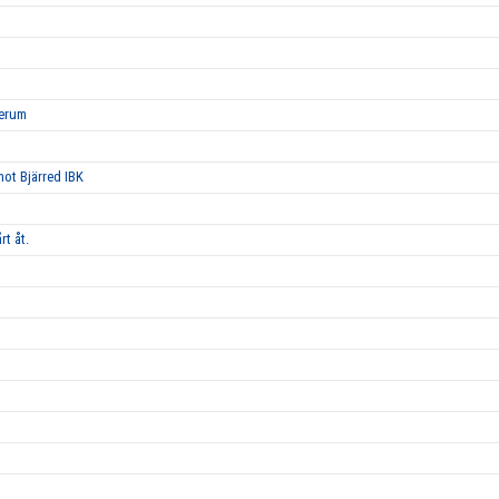
Lerum
 mot Bjärred IBK
rt åt.