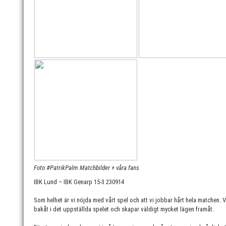
Foto #PatrikPalm Matchbilder + våra fans
IBK Lund – IBK Genarp 15-3 230914
Som helhet är vi nöjda med vårt spel och att vi jobbar hårt hela matchen. Vi
bakåt i det uppställda spelet och skapar väldigt mycket lägen framåt.