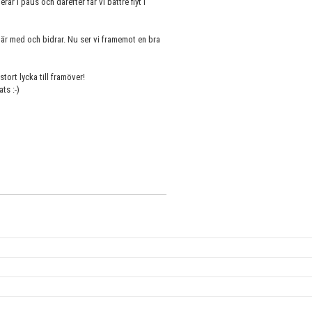
ar i paus och därefter får vi bättre flyt i
 är med och bidrar. Nu ser vi framemot en bra
tort lycka till framöver!
ts :-)