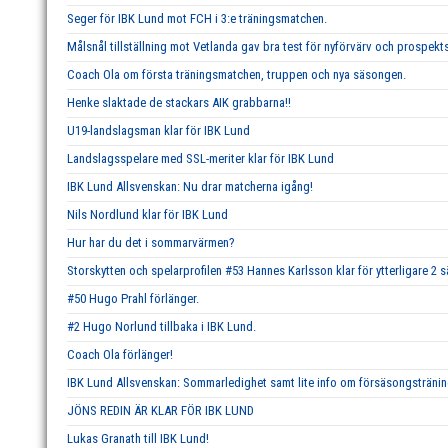
Seger för IBK Lund mot FCH i 3:e träningsmatchen.
Målsnål tillställning mot Vetlanda gav bra test för nyförvärv och prospekts
Coach Ola om första träningsmatchen, truppen och nya säsongen.
Henke slaktade de stackars AIK grabbarna!!
U19-landslagsman klar för IBK Lund
Landslagsspelare med SSL-meriter klar för IBK Lund
IBK Lund Allsvenskan: Nu drar matcherna igång!
Nils Nordlund klar för IBK Lund
Hur har du det i sommarvärmen?
Storskytten och spelarprofilen #53 Hannes Karlsson klar för ytterligare 2 
#50 Hugo Prahl förlänger.
#2 Hugo Norlund tillbaka i IBK Lund.
Coach Ola förlänger!
IBK Lund Allsvenskan: Sommarledighet samt lite info om försäsongstränin
JÖNS REDIN ÄR KLAR FÖR IBK LUND
Lukas Granath till IBK Lund!