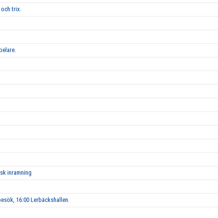
och trix.
pelare.
isk inramning
esök, 16:00 Lerbäckshallen.