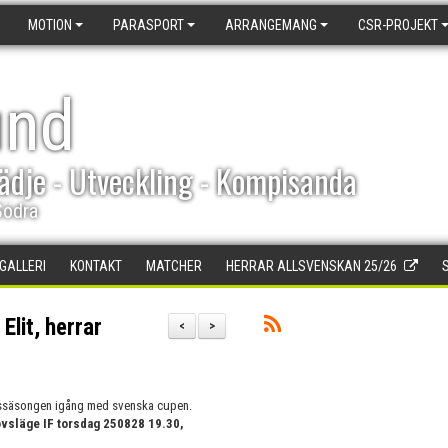
MOTION
PARASPORT
ARRANGEMANG
CSR-PROJEKT
und
ädje - Utveckling - Kompisanda
Södra
DGALLERI
KONTAKT
MATCHER
HERRAR ALLSVENSKAN 25/26
lit, herrar
<
>
gssäsongen igång med svenska cupen.
övsläge IF torsdag 250828 19.30,