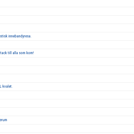
astisk innebandyresa.
tack till alla som kom!
L kvalet.
Lerum