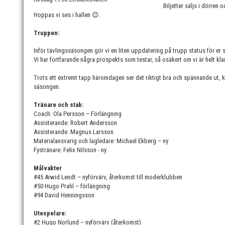
Biljetter säljs i dörren
Hoppas vi ses i hallen
😊
.
Truppen:
Inför tävlingssäsongen gör vi en liten uppdatering på trupp status för er
Vi har fortfarande några prospekts som testar, så osäkert om vi är helt kla
Trots ett extremt tapp häromdagen ser det riktigt bra och spännande ut, k
säsongen.
Tränare och stab:
Coach: Ola Persson – Förlängning
Assisterande: Robert Andersson
Assisterande: Magnus Larsson
Materialansvarig och lagledare: Michael Ekberg – ny
Fystränare: Felix Nilsson - ny
Målvakter
#45 Arwid Lendt – nyförvärv, återkomst till moderklubben
#50 Hugo Prahl – förlängning
#94 David Henningsson
Utespelare:
#2 Hugo Norlund – nyförvärv (återkomst)