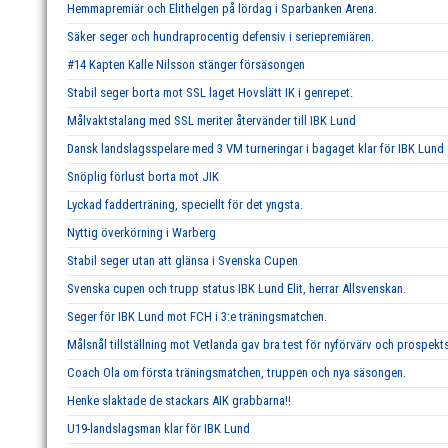
Hemmapremiär och Elithelgen på lördag i Sparbanken Arena.
Säker seger och hundraprocentig defensiv i seriepremiären.
#14 Kapten Kalle Nilsson stänger försäsongen
Stabil seger borta mot SSL laget Hovslätt IK i genrepet.
Målvaktstalang med SSL meriter återvänder till IBK Lund
Dansk landslagsspelare med 3 VM turneringar i bagaget klar för IBK Lund
Snöplig förlust borta mot JIK
Lyckad fadderträning, speciellt för det yngsta.
Nyttig överkörning i Warberg
Stabil seger utan att glänsa i Svenska Cupen
Svenska cupen och trupp status IBK Lund Elit, herrar Allsvenskan.
Seger för IBK Lund mot FCH i 3:e träningsmatchen.
Målsnål tillställning mot Vetlanda gav bra test för nyförvärv och prospekts
Coach Ola om första träningsmatchen, truppen och nya säsongen.
Henke slaktade de stackars AIK grabbarna!!
U19-landslagsman klar för IBK Lund