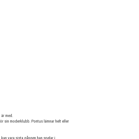
 är med.
ör sin moderklubb. Pontus lämnar helt eller
ag, kan vara sista gången han spelar i