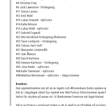
#4 Christian Freij
#6 Jack Lawesson - förlängning
#11 Simon Larano
#12 Emil Wahl
#13 Lukas Granath - nyförvärv
#14 Kalle Nilsson
#15 Lukas Wahl - nyförvärv
#17 Gabriel Fogwall
#22 Nils Nordlund förlängning/återkomst
#25 Tevin Lindqvist – förlängning
#26 Tobias Van’t Hoff
#27 Alexander Linderståhl
#31 Isak Ålenius
#33 David Karlsson
#53 Hannes Karlsson – förlängning
#55 Jöns Redin – nyförvärv
#68 Kalle Tamminen – nyförvärv
#98 Mathias Mortensen – nyförvärv – släpp kommer
Bomben:
Den uppmärksamme ser att en av lagets och Allsvenskans bästa spelare ej
Det är i dagsläget oklart hur mycket mer #64 Pontus Sölve kommer spela f
delvis för studier på annan ort. Vi återkommer framöver när läget klarnat.
Vill ni se Pontus i grönsvart tycker vi att ni skall ta er till hallen på torsd