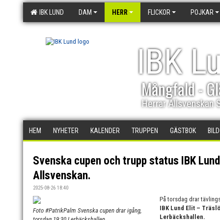
IBK LUND
DAM
HERR
FLICKOR
POJKAR
IBK L
Mångfald - Gl
Herrar Allsvenskan 
HEM
NYHETER
KALENDER
TRUPPEN
GÄSTBOK
BIL
Svenska cupen och trupp status IBK Lund E
Allsvenskan.
2025-08-26 18:40
På torsdag drar tävlin
IBK Lund Elit – Träsl
Foto #PatrikPalm Svenska cupen drar igång,
Lerbäckshallen.
torsdag 19:30 Lerbäckshallen