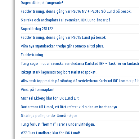
Dagen då inget fungerade!
Fadder träning, denna gång var P2016 NV + P2016 SÖ Lund på besök.
5:e raka och andraplats i allsvenskan, IBK Lund ångar på.
Superlördag 251122
Fadder träning, denna gång var P2015 Lund på besök
Våra nya stjärnbackar, tredje går i princip alltid plus.
Fadderträning
Tung seger mot allsvenska serieledarna Karlstad IBF – Tack för en fantast
Riktigt stark laginsats tog bort Karlstadspöket!
Allsvensk toppmatch på söndag då serieledarna Karlstad IBF kommer på b
Vinst på hemmaplan!
Michael Ekberg klar för IBK Lund Elit
Bortaresan till Umeå, ett litet referat vid sidan av Innebandyn.
5 härliga poäng under Umeå helgen.
Tung förlust ’’hemma’’ i arena under Elithelgen.
#77 Elias Lundberg klar för IBK Lund!