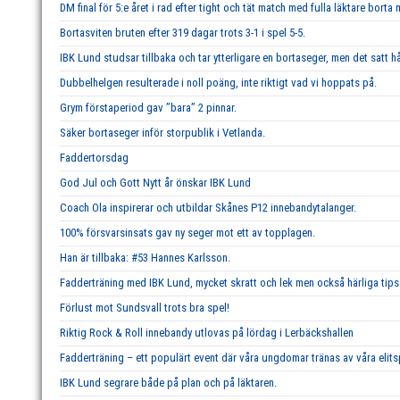
DM final för 5:e året i rad efter tight och tät match med fulla läktare borta
Bortasviten bruten efter 319 dagar trots 3-1 i spel 5-5.
IBK Lund studsar tillbaka och tar ytterligare en bortaseger, men det satt hå
Dubbelhelgen resulterade i noll poäng, inte riktigt vad vi hoppats på.
Grym förstaperiod gav ’’bara’’ 2 pinnar.
Säker bortaseger inför storpublik i Vetlanda.
Faddertorsdag
God Jul och Gott Nytt år önskar IBK Lund
Coach Ola inspirerar och utbildar Skånes P12 innebandytalanger.
100% försvarsinsats gav ny seger mot ett av topplagen.
Han är tillbaka: #53 Hannes Karlsson.
Fadderträning med IBK Lund, mycket skratt och lek men också härliga tips 
Förlust mot Sundsvall trots bra spel!
Riktig Rock & Roll innebandy utlovas på lördag i Lerbäckshallen
Fadderträning – ett populärt event där våra ungdomar tränas av våra elits
IBK Lund segrare både på plan och på läktaren.