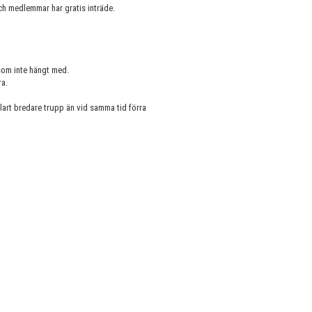
 och medlemmar har gratis inträde.
 som inte hängt med.
ra.
lart bredare trupp än vid samma tid förra