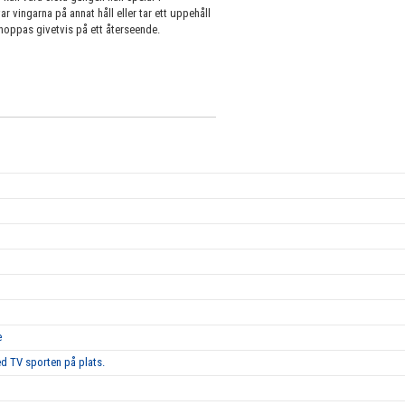
r vingarna på annat håll eller tar ett uppehåll
hoppas givetvis på ett återseende.
e
d TV sporten på plats.