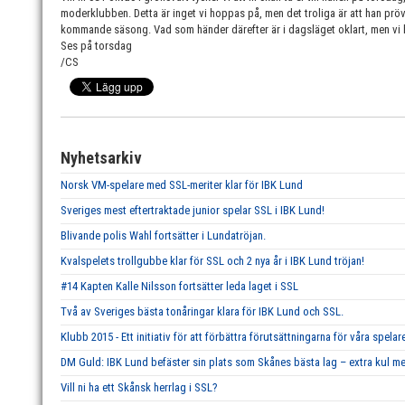
moderklubben. Detta är inget vi hoppas på, men det troliga är att han pröva
kommande säsong. Vad som händer därefter är i dagsläget oklart, men vi 
Ses på torsdag
/CS
Nyhetsarkiv
Norsk VM-spelare med SSL-meriter klar för IBK Lund
Sveriges mest eftertraktade junior spelar SSL i IBK Lund!
Blivande polis Wahl fortsätter i Lundatröjan.
Kvalspelets trollgubbe klar för SSL och 2 nya år i IBK Lund tröjan!
#14 Kapten Kalle Nilsson fortsätter leda laget i SSL
Två av Sveriges bästa tonåringar klara för IBK Lund och SSL.
Klubb 2015 - Ett initiativ för att förbättra förutsättningarna för våra spelar
DM Guld: IBK Lund befäster sin plats som Skånes bästa lag – extra kul me
Vill ni ha ett Skånsk herrlag i SSL?