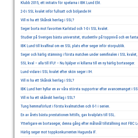
Klubb 2015, ett initiativ för spelarna i IBK Lund Elit.
2-0 i SSL kvalet inför fullsatt och böljande IH
Vill ni ha ett Skånsk herrlag i SSL?
Seger borta mot favoriten Karlstad och 1-0 i SSL kvalet.
Studier på Sveriges bästa universitet, studentliv på toppnivå och en fant
IBK Lund till kvalfinal om en SSL plats efter seger inför storpublik.
Seger och härlig stämning i första matchen under semifinalen i SSL kvalet, 
SSL kval – alla till IFU! – Nu hjälper vi killarna till en ny härlig bortaseger.
Lund vidare i SSL kvalet efter skön seger i IH.
Vill ni ha ett Skånsk herrlag i SSL?
IBK Lund herr hyllar en av våra största supportrar efter avancemanget i SS
Vill ni ha ett skånskt herrlag i SSL?
Tung hemmaförlust i första kvalmatchen och 0-1 i serien.
En av årets bästa prestationen hittills, gav kvalplats till SSL.
Ytterligare en bortaseger, denna gång efter målsnål tillställning mot FBC 
Härlig seger mot toppkonkurrenten Hagunda IF.