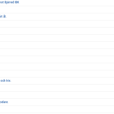
 mot Bjärred IBK
rt åt.
och trix.
pelare.