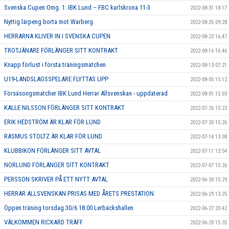
Svenska Cupen Omg. 1: IBK Lund – FBC karlskrona 11-3
2022-08-31 18:17
Nyttig lärpeng borta mot Warberg.
2022-08-25 09:28
HERRARNA KLIVER IN I SVENSKA CUPEN
2022-08-23 16:47
TROTJÄNARE FÖRLÄNGER SITT KONTRAKT
2022-08-16 16:46
Knapp förlust i första träningsmatchen
2022-08-13 07:21
U19-LANDSLAGSSPELARE FLYTTAS UPP
2022-08-05 15:12
Försäsongsmatcher IBK Lund Herrar Allsvenskan - uppdaterad
2022-08-01 15:03
KALLE NILSSON FÖRLÄNGER SITT KONTRAKT
2022-07-26 15:23
ERIK HEDSTRÖM ÄR KLAR FÖR LUND
2022-07-20 15:26
RASMUS STOLTZ ÄR KLAR FÖR LUND
2022-07-14 13:08
KLUBBIKON FÖRLÄNGER SITT AVTAL
2022-07-11 13:54
NORLUND FÖRLÄNGER SITT KONTRAKT
2022-07-07 15:26
PERSSON SKRIVER PÅ ETT NYTT AVTAL
2022-06-30 15:29
HERRAR ALLSVENSKAN PRISAS MED ÅRETS PRESTATION
2022-06-29 13:25
Öppen träning torsdag 30/6 18:00 Lerbäckshallen
2022-06-27 20:42
VÄLKOMMEN RICKARD TRÄFF
2022-06-20 15:35