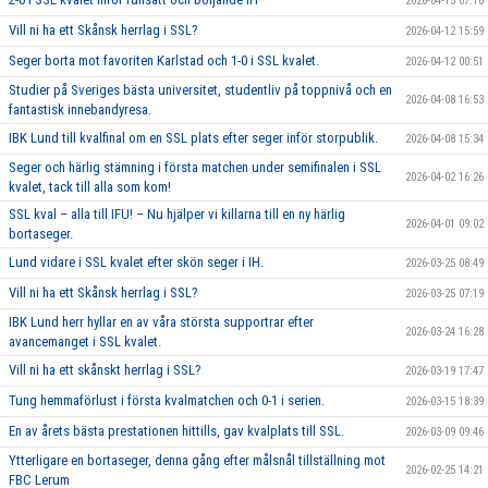
2026-04-15 07:10
Vill ni ha ett Skånsk herrlag i SSL?
2026-04-12 15:59
Seger borta mot favoriten Karlstad och 1-0 i SSL kvalet.
2026-04-12 00:51
Studier på Sveriges bästa universitet, studentliv på toppnivå och en
2026-04-08 16:53
fantastisk innebandyresa.
IBK Lund till kvalfinal om en SSL plats efter seger inför storpublik.
2026-04-08 15:34
Seger och härlig stämning i första matchen under semifinalen i SSL
2026-04-02 16:26
kvalet, tack till alla som kom!
SSL kval – alla till IFU! – Nu hjälper vi killarna till en ny härlig
2026-04-01 09:02
bortaseger.
Lund vidare i SSL kvalet efter skön seger i IH.
2026-03-25 08:49
Vill ni ha ett Skånsk herrlag i SSL?
2026-03-25 07:19
IBK Lund herr hyllar en av våra största supportrar efter
2026-03-24 16:28
avancemanget i SSL kvalet.
Vill ni ha ett skånskt herrlag i SSL?
2026-03-19 17:47
Tung hemmaförlust i första kvalmatchen och 0-1 i serien.
2026-03-15 18:39
En av årets bästa prestationen hittills, gav kvalplats till SSL.
2026-03-09 09:46
Ytterligare en bortaseger, denna gång efter målsnål tillställning mot
2026-02-25 14:21
FBC Lerum