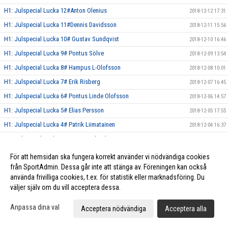
H1: Julspecial Lucka 12#Anton Olenius
2018-12-12 17:31
H1: Julspecial Lucka 11#Dennis Davidsson
2018-12-11 15:56
H1: Julspecial Lucka 10# Gustav Sundqvist
2018-12-10 16:46
H1: Julspecial Lucka 9# Pontus Sölve
2018-12-09 13:54
H1: Julspecial Lucka 8# Hampus L-Olofsson
2018-12-08 10:01
H1: Julspecial Lucka 7# Erik Risberg
2018-12-07 16:45
H1: Julspecial Lucka 6# Pontus Linde Olofsson
2018-12-06 14:57
H1: Julspecial Lucka 5# Elias Persson
2018-12-05 17:55
H1: Julspecial Lucka 4# Patrik Liimatainen
2018-12-04 16:37
H1: Julspecial Lucka 3# Hugo Norlund
2018-12-03 07:21
H1: Julspecial Lucka 2# Simon Lindblad
2018-12-02 11:18
För att hemsidan ska fungera korrekt använder vi nödvändiga cookies
från SportAdmin. Dessa går inte att stänga av. Föreningen kan också
H1: Julspecial Lucka 1# Jesper Nilsson
2018-12-01 11:59
använda frivilliga cookies, t.ex. för statistik eller marknadsföring. Du
Herr Elit släpper Julkalender!
2018-11-28 21:41
väljer själv om du vill acceptera dessa.
Herr Elit tog tre nya poäng mot Röke IBK!
2018-11-24 16:53
Anpassa dina val
Acceptera nödvändiga
Acceptera alla
H1: Tung förlust mot Munka-Ljungby! Vinst mot FBC Kalmarsund U!
2018-11-20 21:00
Vinst mot Växjö IBK samt Hovshaga AIF för Herr Elit!
2018-11-04 12:28