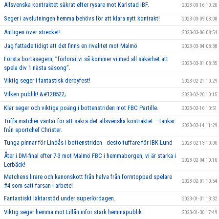
Allsvenska kontraktet säkrat efter rysare mot Karlstad IBF.
2023-03-16 10:20
Seger i avslutningen hemma behövs för att klara nytt kontrakt!
2023-03-09 08:08
Äntligen över strecket!
2023-03-06 08:54
Jag fattade tidigt att det finns en rivalitet mot Malmö
2023-03-04 08:38
Första bortasegern, ’’förlorar vi så kommer vi med all säkerhet att
2023-03-01 08:35
spela div 1 nästa säsong’’.
Viktig seger i fantastisk derbyfest!
2023-02-21 10:29
Vilken publik! &#128522;
2023-02-20 10:15
Klar seger och viktiga poäng i bottenstriden mot FBC Partille.
2023-02-16 10:51
Tuffa matcher väntar för att säkra det allsvenska kontraktet – tankar
2023-02-14 11:29
från sportchef Christer.
Tunga pinnar för Lindås i bottenstriden - desto tuffare för IBK Lund
2023-02-13 10:00
Åter i DM-final efter 7-3 mot Malmö FBC i hemmaborgen, vi är starka i
2023-02-04 10:10
Lerbäck!
Matchens lirare och kanonskott från halva från formtoppad spelare
2023-02-01 10:54
#4 som satt farsan i arbete!
Fantastiskt läktarstöd under superlördagen.
2023-01-31 13:32
Viktig seger hemma mot Lillån inför stark hemmapublik
2023-01-30 17:49