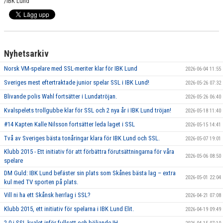
/IBK Lund
Nyhetsarkiv
Norsk VM-spelare med SSL-meriter klar för IBK Lund
2026-06-04 11:55
Sveriges mest eftertraktade junior spelar SSL i IBK Lund!
2026-05-26 07:32
Blivande polis Wahl fortsätter i Lundatröjan.
2026-05-26 06:40
Kvalspelets trollgubbe klar för SSL och 2 nya år i IBK Lund tröjan!
2026-05-18 11:40
#14 Kapten Kalle Nilsson fortsätter leda laget i SSL
2026-05-15 14:41
Två av Sveriges bästa tonåringar klara för IBK Lund och SSL.
2026-05-07 19:01
Klubb 2015 - Ett initiativ för att förbättra förutsättningarna för våra
2026-05-06 08:50
spelare
DM Guld: IBK Lund befäster sin plats som Skånes bästa lag – extra
2026-05-01 22:04
kul med TV sporten på plats.
Vill ni ha ett Skånsk herrlag i SSL?
2026-04-21 07:08
Klubb 2015, ett initiativ för spelarna i IBK Lund Elit.
2026-04-19 09:49
2-0 i SSL kvalet inför fullsatt och böljande IH