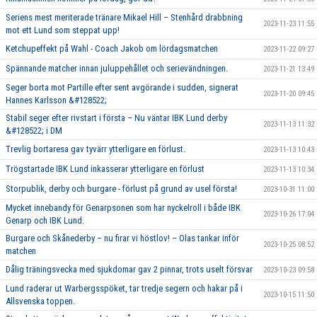
Seriens mest meriterade tränare Mikael Hill – Stenhård drabbning
2023-11-23 11:55
mot ett Lund som steppat upp!
Ketchupeffekt på Wahl - Coach Jakob om lördagsmatchen
2023-11-22 09:27
Spännande matcher innan juluppehållet och serievändningen.
2023-11-21 13:49
Seger borta mot Partille efter sent avgörande i sudden, signerat
2023-11-20 09:45
Hannes Karlsson &#128522;
Stabil seger efter rivstart i första – Nu väntar IBK Lund derby
2023-11-13 11:32
&#128522; i DM
Trevlig bortaresa gav tyvärr ytterligare en förlust.
2023-11-13 10:43
Trögstartade IBK Lund inkasserar ytterligare en förlust
2023-11-13 10:34
Storpublik, derby och burgare - förlust på grund av usel första!
2023-10-31 11:00
Mycket innebandy för Genarpsonen som har nyckelroll i både IBK
2023-10-26 17:04
Genarp och IBK Lund.
Burgare och Skånederby – nu firar vi höstlov! – Olas tankar inför
2023-10-25 08:52
matchen
Dålig träningsvecka med sjukdomar gav 2 pinnar, trots uselt försvar
2023-10-23 09:58
Lund raderar ut Warbergsspöket, tar tredje segern och hakar på i
2023-10-15 11:50
Allsvenska toppen.