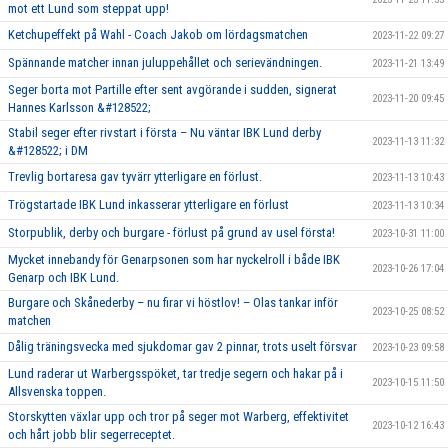
mot ett Lund som steppat upp!
Ketchupeffekt på Wahl - Coach Jakob om lördagsmatchen
2023-11-22 09:27
Spännande matcher innan juluppehållet och serievändningen.
2023-11-21 13:49
Seger borta mot Partille efter sent avgörande i sudden, signerat
2023-11-20 09:45
Hannes Karlsson &#128522;
Stabil seger efter rivstart i första – Nu väntar IBK Lund derby
2023-11-13 11:32
&#128522; i DM
Trevlig bortaresa gav tyvärr ytterligare en förlust.
2023-11-13 10:43
Trögstartade IBK Lund inkasserar ytterligare en förlust
2023-11-13 10:34
Storpublik, derby och burgare - förlust på grund av usel första!
2023-10-31 11:00
Mycket innebandy för Genarpsonen som har nyckelroll i både IBK
2023-10-26 17:04
Genarp och IBK Lund.
Burgare och Skånederby – nu firar vi höstlov! – Olas tankar inför
2023-10-25 08:52
matchen
Dålig träningsvecka med sjukdomar gav 2 pinnar, trots uselt försvar
2023-10-23 09:58
Lund raderar ut Warbergsspöket, tar tredje segern och hakar på i
2023-10-15 11:50
Allsvenska toppen.
Storskytten växlar upp och tror på seger mot Warberg, effektivitet
2023-10-12 16:43
och hårt jobb blir segerreceptet.