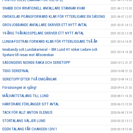
2021-04-15 10:00
SNABB OCH IRRATIONELL ANFALLARE STANNAR KVAR
2021-04-12 13:32
OMSKOLAD POÄNGFORWARD KLAR FÖR YTTERLIGARE EN SÄSONG
2021-04-07 12:07
GROVJOBBANDE ANFALLARE SKRIVER ETT NYTT AVTAL
2021-03-31 14:12
19-ÅRIG TVÅVÄGSSPELARE SKRIVER ETT NYTT AVTAL
2021-03-25 12:28
LUNDA-FOSTRAD FORWARD KLAR FÖR YTTERLIGGARE TVÅ ÅR
2021-03-16 14:01
Innebandy och Lundakarneval – IBK Lund H1 söker Ledare och
2021-03-14 14:28
Spelare till resan mot Allsvenskan
SÄSONGENS NIONDE RAKA OCH SERIETOPP
2020-10-12 21:37
TIDIG SERIEFINAL
2020-10-08 21:23
SERIETOPP EFTER TVÅ OMGÅNGAR
2020-10-04 14:12
Försäsongen är igång!
2020-09-14 21:55
MÅLVAKTSTALANG TILL LUND
2020-08-11 14:25
HÄRFÖRARE FÖRLÄNGER SITT AVTAL
2020-06-15 15:55
TACK FÖR ALLT ANTON OLENIUS
2020-06-04 13:14
STORTALANG VÄLJER LUND
2020-05-25 15:12
EGEN TALANG FÅR CHANSEN I DIV.1
2020-05-18 15:06