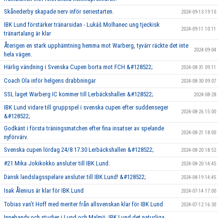
Skånederby skapade nerv inför seriestarten.
2024-09-13 19:10
IBK Lund förstärker tränarsidan - Lukáš Molhanec ung tjeckisk
2024-09-11 10:11
tränartalang är klar
Återigen en stark upphämtning hemma mot Warberg, tyvärr räckte det inte
2024-09-04
hela vägen.
Härlig vändning i Svenska Cupen borta mot FCH &#128522;
2024-08-31 09:11
Coach Ola inför helgens drabbningar
2024-08-30 09:07
SSL laget Warberg IC kommer till Lerbäckshallen &#128522;
2024-08-28
IBK Lund vidare till gruppspel i svenska cupen efter suddenseger
2024-08-26 15:00
&#128522;
Godkänt i första träningsmatchen efter fina insatser av spelande
2024-08-21 18:00
nyförvärv.
Svenska cupen lördag 24/8 17.30 Lerbäckshallen &#128522;
2024-08-20 18:52
#21 Mika Jokikokko ansluter till IBK Lund.
2024-08-20 14:45
Dansk landslagsspelare ansluter till IBK Lund! &#128522;
2024-08-19 14:45
Isak Ålenius är klar för IBK Lund
2024-07-14 17:00
Tobias van’t Hoff med meriter från allsvenskan klar för IBK Lund
2024-07-12 16:30
Innebandy och studier i Lund och Malmö, IBK Lund det naturliga