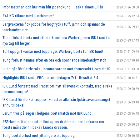
Inför matchen och hur man blir poängkung – Isak Palmen Lillån
2023-01-26 08:58
#41 KG räknar med Lundaseger!
2023-01-25 12:33
Sargvakterna fick jobba för högtryck i tuff, jämn och spännande
2023-01-25 09:47
innebandymatch.
Tung förlust borta mot ett stark och bra Warberg, men IBK Lund tar
2023-01-23 17:43
nya tag till helgen!
Tuff uppgift väntar med topplaget Warberg borta för IBK lund!
2023-01-21 09:49
Tung förlust hemma efter en bra och spännande innebandymatch
2023-01-17 10:10
Lund går för fjärde raka i hemmaborgen mot formstarkt Hovslätt IK
2023-01-11 13:58
Highlights IBK Lund - FBC Lerum lördagen 7/1 - Resultat 8-4
2023-01-10 14:31
IBK Lund fortsatt med i racet om nytt allsvenskt kontrakt, tredje raka
2023-01-09 20:59
i hemmaborgen!
IBK Lund förstärker truppen – nästan alla från fjolårsavancemanget
2023-01-06 13:48
är nu tillbaka!
Lerum tror på seger i helgens bortamatch mot IBK Lund.
2023-01-05 16:48
#53Hannes Karlson inför lördagens drabbning och tankarna om
2023-01-05 10:53
första månaden tillbaka i Lunda dressen.
Tung bortaförlust mot ytterligare ett topplag
2022-12-20 10:45