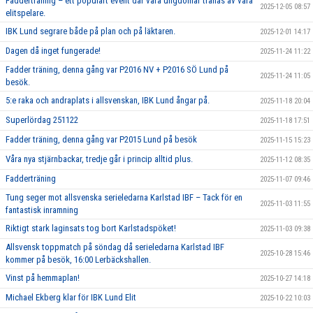
Fadderträning – ett populärt event där våra ungdomar tränas av våra
2025-12-05 08:57
elitspelare.
IBK Lund segrare både på plan och på läktaren.
2025-12-01 14:17
Dagen då inget fungerade!
2025-11-24 11:22
Fadder träning, denna gång var P2016 NV + P2016 SÖ Lund på
2025-11-24 11:05
besök.
5:e raka och andraplats i allsvenskan, IBK Lund ångar på.
2025-11-18 20:04
Superlördag 251122
2025-11-18 17:51
Fadder träning, denna gång var P2015 Lund på besök
2025-11-15 15:23
Våra nya stjärnbackar, tredje går i princip alltid plus.
2025-11-12 08:35
Fadderträning
2025-11-07 09:46
Tung seger mot allsvenska serieledarna Karlstad IBF – Tack för en
2025-11-03 11:55
fantastisk inramning
Riktigt stark laginsats tog bort Karlstadspöket!
2025-11-03 09:38
Allsvensk toppmatch på söndag då serieledarna Karlstad IBF
2025-10-28 15:46
kommer på besök, 16:00 Lerbäckshallen.
Vinst på hemmaplan!
2025-10-27 14:18
Michael Ekberg klar för IBK Lund Elit
2025-10-22 10:03