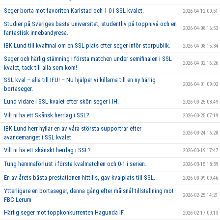
Seger borta mot favoriten Karlstad och 1-0 i SSL kvalet.
2026-04-12 00:51
Studier på Sveriges bästa universitet, studentliv på toppnivå och en
2026-04-08 16:53
fantastisk innebandyresa.
IBK Lund till kvalfinal om en SSL plats efter seger inför storpublik.
2026-04-08 15:34
Seger och härlig stämning i första matchen under semifinalen i SSL
2026-04-02 16:26
kvalet, tack till alla som kom!
SSL kval – alla till IFU! – Nu hjälper vi killarna till en ny härlig
2026-04-01 09:02
bortaseger.
Lund vidare i SSL kvalet efter skön seger i IH.
2026-03-25 08:49
Vill ni ha ett Skånsk herrlag i SSL?
2026-03-25 07:19
IBK Lund herr hyllar en av våra största supportrar efter
2026-03-24 16:28
avancemanget i SSL kvalet.
Vill ni ha ett skånskt herrlag i SSL?
2026-03-19 17:47
Tung hemmaförlust i första kvalmatchen och 0-1 i serien.
2026-03-15 18:39
En av årets bästa prestationen hittills, gav kvalplats till SSL.
2026-03-09 09:46
Ytterligare en bortaseger, denna gång efter målsnål tillställning mot
2026-02-25 14:21
FBC Lerum
Härlig seger mot toppkonkurrenten Hagunda IF.
2026-02-17 09:13