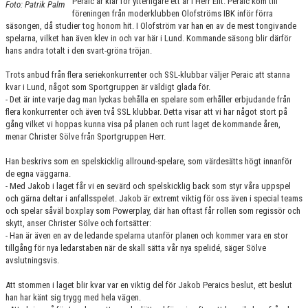
Peraic är klar för ytterligare ett år i Herr Elit. Peraic kom till
Foto: Patrik Palm
KONTAKT
föreningen från moderklubben Olofströms IBK inför förra
säsongen, då studier tog honom hit. I Olofström var han en av de mest tongivande
MATCHER
spelarna, vilket han även klev in och var här i Lund. Kommande säsong blir därför
hans andra totalt i den svart-gröna tröjan.
HERRAR ALLSVENSKAN 25/26
Trots anbud från flera seriekonkurrenter och SSL-klubbar väljer Peraic att stanna
kvar i Lund, något som Sportgruppen är väldigt glada för.
SKÅNEMÄSTERSKAPEN 21/22
- Det är inte varje dag man lyckas behålla en spelare som erhåller erbjudande från
flera konkurrenter och även två SSL klubbar. Detta visar att vi har något stort på
gång vilket vi hoppas kunna visa på planen och runt laget de kommande åren,
menar Christer Sölve från Sportgruppen Herr.
Han beskrivs som en spelskicklig allround-spelare, som värdesätts högt innanför
de egna väggarna.
- Med Jakob i laget får vi en sevärd och spelskicklig back som styr våra uppspel
och gärna deltar i anfallsspelet. Jakob är extremt viktig för oss även i special teams
och spelar såväl boxplay som Powerplay, där han oftast får rollen som regissör och
skytt, anser Christer Sölve och fortsätter:
- Han är även en av de ledande spelarna utanför planen och kommer vara en stor
tillgång för nya ledarstaben när de skall sätta vår nya spelidé, säger Sölve
avslutningsvis.
Att stommen i laget blir kvar var en viktig del för Jakob Peraics beslut, ett beslut
han har känt sig trygg med hela vägen.