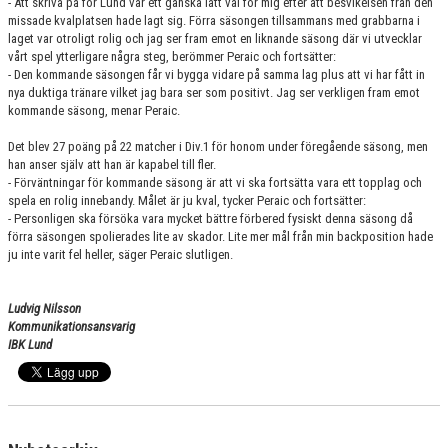
- Att skriva på för Lund var ett ganska lätt val för mig efter att besvikelsen från den
missade kvalplatsen hade lagt sig. Förra säsongen tillsammans med grabbarna i
laget var otroligt rolig och jag ser fram emot en liknande säsong där vi utvecklar
vårt spel ytterligare några steg, berömmer Peraic och fortsätter:
- Den kommande säsongen får vi bygga vidare på samma lag plus att vi har fått in
nya duktiga tränare vilket jag bara ser som positivt. Jag ser verkligen fram emot
kommande säsong, menar Peraic.
Det blev 27 poäng på 22 matcher i Div.1 för honom under föregående säsong, men
han anser själv att han är kapabel till fler.
- Förväntningar för kommande säsong är att vi ska fortsätta vara ett topplag och
spela en rolig innebandy. Målet är ju kval, tycker Peraic och fortsätter:
- Personligen ska försöka vara mycket bättre förbered fysiskt denna säsong då
förra säsongen spolierades lite av skador. Lite mer mål från min backposition hade
ju inte varit fel heller, säger Peraic slutligen.
Ludvig Nilsson
Kommunikationsansvarig
IBK Lund