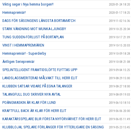
Viktig seger i Nya hemma borgen!!
2020-01-24 18:20
Hemmapremiär!
2020-01-17 18:25
DAGS FÖR SÄSONGENS LÄNGSTA BORTAMATCH
2019-11-02 16:36
STARK VÄNDNING MOT MUNKA-LJUNGBY
2019-10-25 20:34
TUNG SUDDEN-FÖRLUST PÅ BORTAPLAN
2019-10-17 21:09
VINST I HEMMAPREMIÄREN
2019-10-15 20:03
Hemmapremiär! - Superderby
2019-10-09 18:28
Äntligen Seriepremiär
2019-10-08 21:08
SPELINTELLIGENT FRAMTIDSLÖFTE FLYTTAS UPP
2019-09-04 15:25
LANDSLAGSMERITERAD MÅLVAKT TILL HERR ELIT
2019-08-29 15:00
KLUBBEN SATSAR VIDARE PÅ EGNA TALANGER
2019-08-27 18:00
TALANGFULL DUO SKRIVER NYA AVTAL
2019-08-09 19:03
POÄNGMASKIN ÄR KLAR FÖR LUND
2019-06-10 18:10
KRAFTFULL BACK ÄR KLAR FÖR HERR ELIT
2019-06-06 20:00
KARAKTÄRSSPELARE BLIR FÖRSTA NYFÖRVÄRVET FÖR HERR ELIT
2019-06-05 11:49
KLUBBLOJAL SPELARE FÖRLÄNGER FÖR YTTERLIGARE EN SÄSONG
2019-05-23 15:45