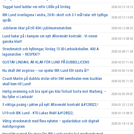
Taggat lund laddar om inför Lillån på lördag.
2024-02-15 14:15
IBK Lund överlägsna I andra, 20-8 i skott och 3-1 mål talar sitt tydliga
2024-02-15 13:40
språk.
Jubilaren ökar på till 454 i jubileumsmatchen.
2024-02-13 08:55
Lund hakar på i kampen om nytt Allsvenskt kontrakt - Vi vinner
2024-02-13 08:50
ganska klart!
Streckmatch och hyllningar, lördag 13.00 Lerbäckshallen. 400 A-
2024-02-08 11:58
lagsmatcher – RESPEKT!
GUSTAV LINDAHL ÄR KLAR FÖR LUND PÅ DUBBELLICENS
2024-02-07 11:45
Nu skall det avgöras – var spelar IBK Lund Elit nästa år?
2024-02-05 15:00
Coach Martin på dubbla stolar inför DM semifinalen men bucklan
2024-02-05 11:55
skall hem till Lund!
Härlig inramning och bra spel gav klar förlust borta mot Warberg. –
2024-02-05 09:01
Nu fyller vi Lerbäck!
3 viktiga poäng i jakten på nytt Allsvenskt kontrakt &#128522;!
2024-01-22 12:03
U19 och IBK Lund - #70 Lukas Wahl &#128522;
2024-01-19 08:51
Viktig streckmatch med flera nyheter – spelardebut och digitalt
2024-01-18 13:26
matchprogram.
Hovslätt numret för stora för IBK Lund–spelar kul innebandy med