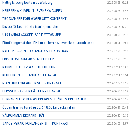
Nyttig lärpeng borta mot Warberg.
2022-08-25 09:28
HERRARNA KLIVER IN I SVENSKA CUPEN
2022-08-23 16:47
TROTJÄNARE FÖRLÄNGER SITT KONTRAKT
2022-08-16 16:46
Knapp förlust i första träningsmatchen
2022-08-13 07:21
U19-LANDSLAGSSPELARE FLYTTAS UPP
2022-08-05 15:12
Försäsongsmatcher IBK Lund Herrar Allsvenskan - uppdaterad
2022-08-01 15:03
KALLE NILSSON FÖRLÄNGER SITT KONTRAKT
2022-07-26 15:23
ERIK HEDSTRÖM ÄR KLAR FÖR LUND
2022-07-20 15:26
RASMUS STOLTZ ÄR KLAR FÖR LUND
2022-07-14 13:08
KLUBBIKON FÖRLÄNGER SITT AVTAL
2022-07-11 13:54
NORLUND FÖRLÄNGER SITT KONTRAKT
2022-07-07 15:26
PERSSON SKRIVER PÅ ETT NYTT AVTAL
2022-06-30 15:29
HERRAR ALLSVENSKAN PRISAS MED ÅRETS PRESTATION
2022-06-29 13:25
Öppen träning torsdag 30/6 18:00 Lerbäckshallen
2022-06-27 20:42
VÄLKOMMEN RICKARD TRÄFF
2022-06-20 15:35
JAKOB PERAIC FÖRLÄNGER SITT KONTRAKT
2022-06-09 15:57