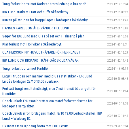
Tung förlust borta mot Karlstad trots ledning o bra spel!
2022-12-12 18:34
IBK Lund starkast i tätt och tufft Skånederby
2022-12-05 08:27
Kniven på strupen för bägge lagen i lördagens lokalderby.
2022-12-02 11:42
HANNES KARLSSON ÅTERVÄNDER TILL LUND
2022-12-01 15:02
Seger för IBK Lund med Ola i båset och Hjalmar på plan.
2022-11-29 13:52
Klar förlust mot Höllviken i Skånederbyt.
2022-11-25 12:31
OLA PERSSON NY HUVUDTRÄNARE FÖR HERRLAGET
2022-11-22 16:29
IBK LUND OCH RICKARD TRÄFF GÅR SKILDA VÄGAR
2022-11-22 14:42
Tung förlust borta mot Partille!
2022-11-16 09:19
Läget i truppen och mannen med plus i statistiken - IBK Lund –
2022-10-20 08:48
Lindås lördagen 23/10 13.00 i Lerbäck
Fortsatt tungt resultatmässigt, men 7 mål framåt bådar gott för
2022-10-19 11:14
framtiden.
Coach Jakob Eriksson berättar om matchförberedelserna för
2022-10-13 11:38
lördagens sargvakter.
Coach Jakob inför lördagens match, 8/10 13.00 Lerbäckshallen, IBK
2022-10-07 11:45
Lund – Warberg IC.
Ok insats men 0 poäng borta mot FBC Lerum
2022-09-28 10:34