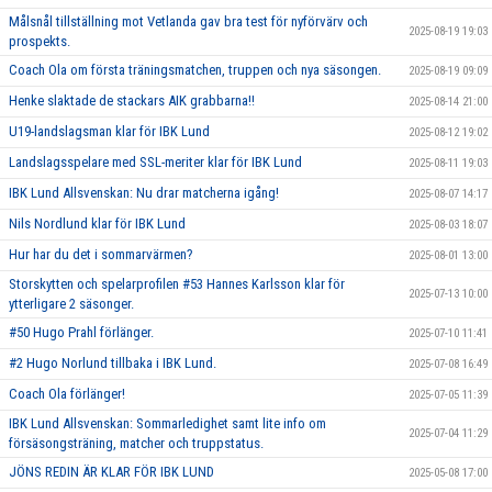
Målsnål tillställning mot Vetlanda gav bra test för nyförvärv och
2025-08-19 19:03
prospekts.
Coach Ola om första träningsmatchen, truppen och nya säsongen.
2025-08-19 09:09
Henke slaktade de stackars AIK grabbarna!!
2025-08-14 21:00
U19-landslagsman klar för IBK Lund
2025-08-12 19:02
Landslagsspelare med SSL-meriter klar för IBK Lund
2025-08-11 19:03
IBK Lund Allsvenskan: Nu drar matcherna igång!
2025-08-07 14:17
Nils Nordlund klar för IBK Lund
2025-08-03 18:07
Hur har du det i sommarvärmen?
2025-08-01 13:00
Storskytten och spelarprofilen #53 Hannes Karlsson klar för
2025-07-13 10:00
ytterligare 2 säsonger.
#50 Hugo Prahl förlänger.
2025-07-10 11:41
#2 Hugo Norlund tillbaka i IBK Lund.
2025-07-08 16:49
Coach Ola förlänger!
2025-07-05 11:39
IBK Lund Allsvenskan: Sommarledighet samt lite info om
2025-07-04 11:29
försäsongsträning, matcher och truppstatus.
JÖNS REDIN ÄR KLAR FÖR IBK LUND
2025-05-08 17:00