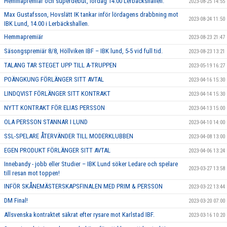
Hemmapremiär och superdebut, lördag 14.00 Lerbäckshallen.
2023-08-25 14:55
Max Gustafsson, Hovslätt IK tankar inför lördagens drabbning mot
2023-08-24 11:50
IBK Lund, 14.00 i Lerbäckshallen.
Hemmapremiär
2023-08-23 21:47
Säsongspremiär 8/8, Höllviken IBF – IBK lund, 5-5 vid full tid.
2023-08-23 13:21
TALANG TAR STEGET UPP TILL A-TRUPPEN
2023-05-19 16:27
POÄNGKUNG FÖRLÄNGER SITT AVTAL
2023-04-16 15:30
LINDQVIST FÖRLÄNGER SITT KONTRAKT
2023-04-14 15:30
NYTT KONTRAKT FÖR ELIAS PERSSON
2023-04-13 15:00
OLA PERSSON STANNAR I LUND
2023-04-10 14:00
SSL-SPELARE ÅTERVÄNDER TILL MODERKLUBBEN
2023-04-08 13:00
EGEN PRODUKT FÖRLÄNGER SITT AVTAL
2023-04-06 13:24
Innebandy - jobb eller Studier – IBK Lund söker Ledare och spelare
2023-03-27 13:58
till resan mot toppen!
INFÖR SKÅNEMÄSTERSKAPSFINALEN MED PRIM & PERSSON
2023-03-22 13:44
DM Final!
2023-03-20 07:00
Allsvenska kontraktet säkrat efter rysare mot Karlstad IBF.
2023-03-16 10:20