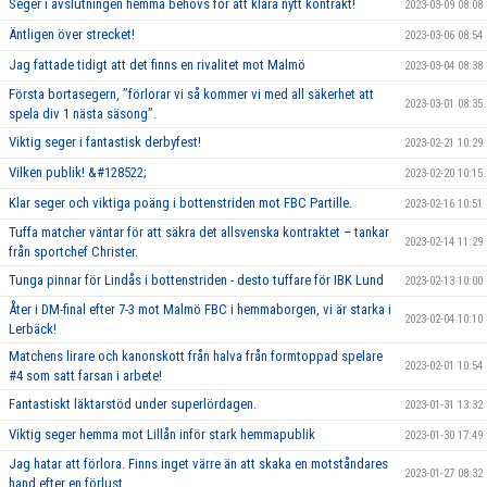
Seger i avslutningen hemma behövs för att klara nytt kontrakt!
2023-03-09 08:08
Äntligen över strecket!
2023-03-06 08:54
Jag fattade tidigt att det finns en rivalitet mot Malmö
2023-03-04 08:38
Första bortasegern, ’’förlorar vi så kommer vi med all säkerhet att
2023-03-01 08:35
spela div 1 nästa säsong’’.
Viktig seger i fantastisk derbyfest!
2023-02-21 10:29
Vilken publik! &#128522;
2023-02-20 10:15
Klar seger och viktiga poäng i bottenstriden mot FBC Partille.
2023-02-16 10:51
Tuffa matcher väntar för att säkra det allsvenska kontraktet – tankar
2023-02-14 11:29
från sportchef Christer.
Tunga pinnar för Lindås i bottenstriden - desto tuffare för IBK Lund
2023-02-13 10:00
Åter i DM-final efter 7-3 mot Malmö FBC i hemmaborgen, vi är starka i
2023-02-04 10:10
Lerbäck!
Matchens lirare och kanonskott från halva från formtoppad spelare
2023-02-01 10:54
#4 som satt farsan i arbete!
Fantastiskt läktarstöd under superlördagen.
2023-01-31 13:32
Viktig seger hemma mot Lillån inför stark hemmapublik
2023-01-30 17:49
Jag hatar att förlora. Finns inget värre än att skaka en motståndares
2023-01-27 08:32
hand efter en förlust.