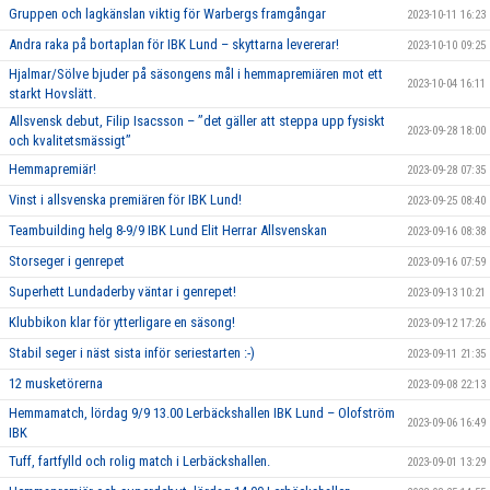
Gruppen och lagkänslan viktig för Warbergs framgångar
2023-10-11 16:23
Andra raka på bortaplan för IBK Lund – skyttarna levererar!
2023-10-10 09:25
Hjalmar/Sölve bjuder på säsongens mål i hemmapremiären mot ett
2023-10-04 16:11
starkt Hovslätt.
Allsvensk debut, Filip Isacsson – ’’det gäller att steppa upp fysiskt
2023-09-28 18:00
och kvalitetsmässigt’’
Hemmapremiär!
2023-09-28 07:35
Vinst i allsvenska premiären för IBK Lund!
2023-09-25 08:40
Teambuilding helg 8-9/9 IBK Lund Elit Herrar Allsvenskan
2023-09-16 08:38
Storseger i genrepet
2023-09-16 07:59
Superhett Lundaderby väntar i genrepet!
2023-09-13 10:21
Klubbikon klar för ytterligare en säsong!
2023-09-12 17:26
Stabil seger i näst sista inför seriestarten :-)
2023-09-11 21:35
12 musketörerna
2023-09-08 22:13
Hemmamatch, lördag 9/9 13.00 Lerbäckshallen IBK Lund – Olofström
2023-09-06 16:49
IBK
Tuff, fartfylld och rolig match i Lerbäckshallen.
2023-09-01 13:29