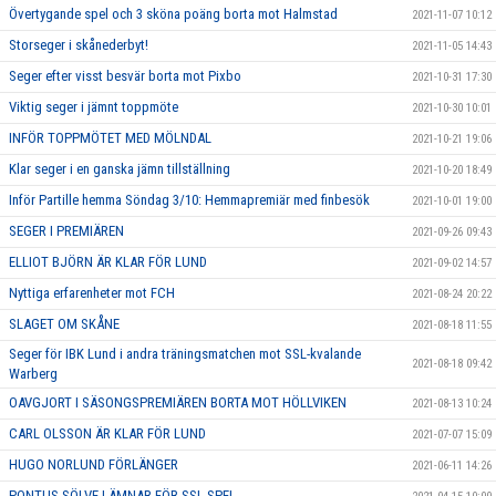
Övertygande spel och 3 sköna poäng borta mot Halmstad
2021-11-07 10:12
Storseger i skånederbyt!
2021-11-05 14:43
Seger efter visst besvär borta mot Pixbo
2021-10-31 17:30
Viktig seger i jämnt toppmöte
2021-10-30 10:01
INFÖR TOPPMÖTET MED MÖLNDAL
2021-10-21 19:06
Klar seger i en ganska jämn tillställning
2021-10-20 18:49
Inför Partille hemma Söndag 3/10: Hemmapremiär med finbesök
2021-10-01 19:00
SEGER I PREMIÄREN
2021-09-26 09:43
ELLIOT BJÖRN ÄR KLAR FÖR LUND
2021-09-02 14:57
Nyttiga erfarenheter mot FCH
2021-08-24 20:22
SLAGET OM SKÅNE
2021-08-18 11:55
Seger för IBK Lund i andra träningsmatchen mot SSL-kvalande
2021-08-18 09:42
Warberg
OAVGJORT I SÄSONGSPREMIÄREN BORTA MOT HÖLLVIKEN
2021-08-13 10:24
CARL OLSSON ÄR KLAR FÖR LUND
2021-07-07 15:09
HUGO NORLUND FÖRLÄNGER
2021-06-11 14:26
PONTUS SÖLVE LÄMNAR FÖR SSL-SPEL