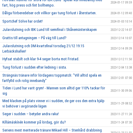
2024-01-17 09:59
fart, hög press och fint bolltempo.
Dåliga förberedelser och villkor gav tung förlust i återstarten.
2024-01-12 09:40
Sportchef Sölve har ordet!
2024-01-03 10:14
Julavslutning och IBK Lund till semifinal i Skånemästerskapen
2023-12-22 14:07
Grattis till antagningen – På väg till Lund?
2023-12-14 10:07
Julavslutning och DM-kvartsfinal torsdag 21/12 19.15
2023-12-14 09:39
Lerbäckshallen!
Hyfsat stabilt och klar 9-4 seger borta mot Fristad.
2023-12-12 11:50
Tung förlust i sudden efter ledning i sista.
2023-12-04 13:38
Strängnäs tränare inför lördagens toppmatch: "Vill alltid spela en
2023-12-01 07:00
fartfylld och rolig innebandy"
Tiden i Lund har varit grym! - Mannen som alltid ger 110% tackar för
2023-11-30 09:06
sig
Med klacken på plats vinner vi i sudden, de ger oss den extra hjälp
2023-11-29 08:52
vi behöver i avgörande lägen
Seger i sudden – betyder andra raka!
2023-11-27 11:24
Kíllámáskínén kommer på lördag, gör du?
2023-11-24 07:30
Seriens mest meriterade tränare Mikael Hill – Stenhård drabbning
2023-11-23 11:55