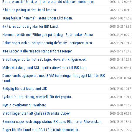
Bortaresan till Umeå, ett litet referat vid sidan av Innebandyn.
2025-10-17 09:42
5 härliga poäng under Umeå helgen.
2025-10-17 09:11
Tung förlust ’’hemma’’ i arena under Elithelgen.
2025-10-02 11:35
#77 Elias Lundberg klar för IBK Lund!
2025-09-25 18:10
Hemmapremiär och Elithelgen på lördag i Sparbanken Arena.
2025-09-25 09:21
Säker seger och hundraprocentig defensiv i seriepremiären.
2025-09-24 18:15
#14 Kapten Kalle Nilsson stänger försäsongen
2025-09-19 18:46
Stabil seger borta mot SSL laget Hovslätt IK i genrepet.
2025-09-18 19:05
Målvaktstalang med SSL meriter återvänder till IBK Lund
2025-09-09 06:44
Dansk landslagsspelare med 3 VM turneringar i bagaget klar för IBK
2025-09-08 06:44
Lund
Snöplig förlust borta mot JIK
2025-09-07 10:17
Lyckad fadderträning, speciellt för det yngsta.
2025-09-05 10:19
Nyttig överkörning i Warberg
2025-09-04 11:55
Stabil seger utan att glänsa i Svenska Cupen
2025-08-29 09:05
Svenska cupen och trupp status IBK Lund Elit, herrar Allsvenskan.
2025-08-26 18:40
Seger för IBK Lund mot FCH i 3:e träningsmatchen.
2025-08-22 10:35