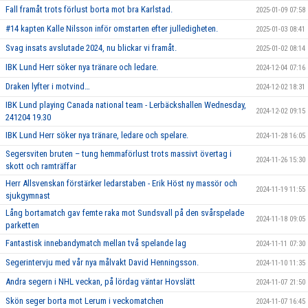
Fall framåt trots förlust borta mot bra Karlstad.
2025-01-09 07:58
#14 kapten Kalle Nilsson inför omstarten efter julledigheten.
2025-01-03 08:41
Svag insats avslutade 2024, nu blickar vi framåt.
2025-01-02 08:14
IBK Lund Herr söker nya tränare och ledare.
2024-12-04 07:16
Draken lyfter i motvind…
2024-12-02 18:31
IBK Lund playing Canada national team - Lerbäckshallen Wednesday,
2024-12-02 09:15
241204 19.30
IBK Lund Herr söker nya tränare, ledare och spelare.
2024-11-28 16:05
Segersviten bruten – tung hemmaförlust trots massivt övertag i
2024-11-26 15:30
skott och ramträffar
Herr Allsvenskan förstärker ledarstaben - Erik Höst ny massör och
2024-11-19 11:55
sjukgymnast
Lång bortamatch gav femte raka mot Sundsvall på den svårspelade
2024-11-18 09:05
parketten
Fantastisk innebandymatch mellan två spelande lag
2024-11-11 07:30
Segerintervju med vår nya målvakt David Henningsson.
2024-11-10 11:35
Andra segern i NHL veckan, på lördag väntar Hovslätt
2024-11-07 21:50
Skön seger borta mot Lerum i veckomatchen
2024-11-07 16:45