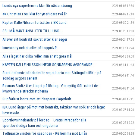
Lunds nya superfemma klar för nästa säsong
2024-04-05 12:56
#4 Christian Freij klar för ytterligare två år
2024-04-02 15:48
Kapten Kalle Nilsson fortsätter i IBK Lund
2024-03-30 21:59
SSL-MÅLVAKT ANSLUTER TILL LUND
2024-03-26 12:00
Allsvenskt kontrakt säkrat efter klar seger
2024-03-21 17:06
Innebandy och studier på toppnivå!
2024-03-18 15:24
Alla i laget har olika roller, min är att göra mål
2024-03-15 09:30
KAPTEN KALLE NILSSON INFÖR SÖNDAGENS AVGÖRANDE
2024-03-14 11:43
Stark defensiv bäddade för seger borta mot Strängnäs IBK – på
2024-03-12 11:44
söndag avgörs serien!
Rasmus Stoltz åter i laget på lördag - Ger nyttig SSL-rutin i de
2024-03-08 11:54
kvarvarande streckmatcherna
Sur förlust borta mot ett desperat Fagerhult
2024-03-07 15:41
IBK Lund ångar på mot nytt kontrakt, taktiken var solklar och laget
2024-02-27 14:26
levererade.
Sportlovsinnebandy på lördag – Gratis inträde för alla
2024-02-22 10:02
sportlovslediga barn och ungdomar
Tydligaste vinsten för säsongen - 9-2 hemma mot Lillån
2024-02-20 08:38