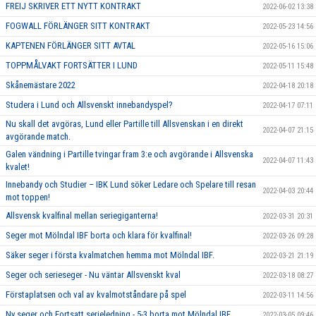
FREIJ SKRIVER ETT NYTT KONTRAKT
2022-06-02 13:38
FOGWALL FÖRLÄNGER SITT KONTRAKT
2022-05-23 14:56
KAPTENEN FÖRLÄNGER SITT AVTAL
2022-05-16 15:06
TOPPMÅLVAKT FORTSÄTTER I LUND
2022-05-11 15:48
Skånemästare 2022
2022-04-18 20:18
Studera i Lund och Allsvenskt innebandyspel?
2022-04-17 07:11
Nu skall det avgöras, Lund eller Partille till Allsvenskan i en direkt
2022-04-07 21:15
avgörande match.
Galen vändning i Partille tvingar fram 3:e och avgörande i Allsvenska
2022-04-07 11:43
kvalet!
Innebandy och Studier – IBK Lund söker Ledare och Spelare till resan
2022-04-03 20:44
mot toppen!
Allsvensk kvalfinal mellan seriegiganterna!
2022-03-31 20:31
Seger mot Mölndal IBF borta och klara för kvalfinal!
2022-03-26 09:28
Säker seger i första kvalmatchen hemma mot Mölndal IBF.
2022-03-21 21:19
Seger och serieseger - Nu väntar Allsvenskt kval
2022-03-18 08:27
Förstaplatsen och val av kvalmotståndare på spel
2022-03-11 14:56
Ny seger och Fortsatt serieledning - 5-3 borta mot Mölndal IBF
2022-03-05 09:46