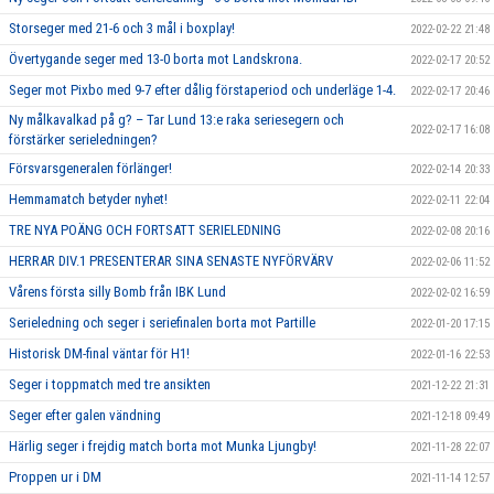
Storseger med 21-6 och 3 mål i boxplay!
2022-02-22 21:48
Övertygande seger med 13-0 borta mot Landskrona.
2022-02-17 20:52
Seger mot Pixbo med 9-7 efter dålig förstaperiod och underläge 1-4.
2022-02-17 20:46
Ny målkavalkad på g? – Tar Lund 13:e raka seriesegern och
2022-02-17 16:08
förstärker serieledningen?
Försvarsgeneralen förlänger!
2022-02-14 20:33
Hemmamatch betyder nyhet!
2022-02-11 22:04
TRE NYA POÄNG OCH FORTSATT SERIELEDNING
2022-02-08 20:16
HERRAR DIV.1 PRESENTERAR SINA SENASTE NYFÖRVÄRV
2022-02-06 11:52
Vårens första silly Bomb från IBK Lund
2022-02-02 16:59
Serieledning och seger i seriefinalen borta mot Partille
2022-01-20 17:15
Historisk DM-final väntar för H1!
2022-01-16 22:53
Seger i toppmatch med tre ansikten
2021-12-22 21:31
Seger efter galen vändning
2021-12-18 09:49
Härlig seger i frejdig match borta mot Munka Ljungby!
2021-11-28 22:07
Proppen ur i DM
2021-11-14 12:57