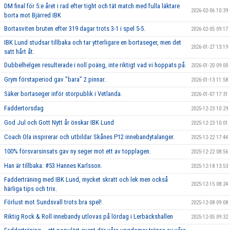
DM final för 5:e året i rad efter tight och tät match med fulla läktare
2026-02-06 10:39
borta mot Bjärred IBK
Bortasviten bruten efter 319 dagar trots 3-1 i spel 5-5.
2026-02-05 09:17
IBK Lund studsar tillbaka och tar ytterligare en bortaseger, men det
2026-01-27 13:19
satt hårt åt.
Dubbelhelgen resulterade i noll poäng, inte riktigt vad vi hoppats på.
2026-01-20 09:00
Grym förstaperiod gav ’’bara’’ 2 pinnar.
2026-01-13 11:58
Säker bortaseger inför storpublik i Vetlanda.
2026-01-07 17:31
Faddertorsdag
2025-12-23 10:29
God Jul och Gott Nytt år önskar IBK Lund
2025-12-23 10:01
Coach Ola inspirerar och utbildar Skånes P12 innebandytalanger.
2025-12-22 17:44
100% försvarsinsats gav ny seger mot ett av topplagen.
2025-12-22 08:56
Han är tillbaka: #53 Hannes Karlsson.
2025-12-18 13:53
Fadderträning med IBK Lund, mycket skratt och lek men också
2025-12-15 08:24
härliga tips och trix.
Förlust mot Sundsvall trots bra spel!
2025-12-08 09:08
Riktig Rock & Roll innebandy utlovas på lördag i Lerbäckshallen
2025-12-05 09:32