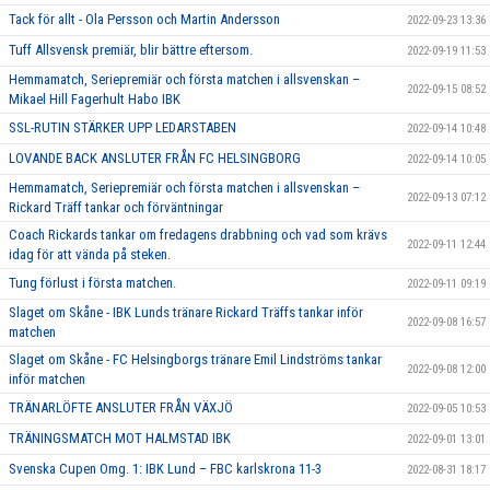
Tack för allt - Ola Persson och Martin Andersson
2022-09-23 13:36
Tuff Allsvensk premiär, blir bättre eftersom.
2022-09-19 11:53
Hemmamatch, Seriepremiär och första matchen i allsvenskan –
2022-09-15 08:52
Mikael Hill Fagerhult Habo IBK
SSL-RUTIN STÄRKER UPP LEDARSTABEN
2022-09-14 10:48
LOVANDE BACK ANSLUTER FRÅN FC HELSINGBORG
2022-09-14 10:05
Hemmamatch, Seriepremiär och första matchen i allsvenskan –
2022-09-13 07:12
Rickard Träff tankar och förväntningar
Coach Rickards tankar om fredagens drabbning och vad som krävs
2022-09-11 12:44
idag för att vända på steken.
Tung förlust i första matchen.
2022-09-11 09:19
Slaget om Skåne - IBK Lunds tränare Rickard Träffs tankar inför
2022-09-08 16:57
matchen
Slaget om Skåne - FC Helsingborgs tränare Emil Lindströms tankar
2022-09-08 12:00
inför matchen
TRÄNARLÖFTE ANSLUTER FRÅN VÄXJÖ
2022-09-05 10:53
TRÄNINGSMATCH MOT HALMSTAD IBK
2022-09-01 13:01
Svenska Cupen Omg. 1: IBK Lund – FBC karlskrona 11-3
2022-08-31 18:17