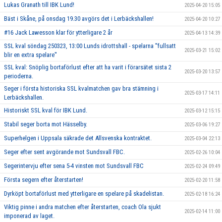
Lukas Granath till IBK Lund!
2025-04-20 15:05
Bäst i Skåne, på onsdag 19.30 avgörs det i Lerbäckshallen!
2025-04-20 10:27
#16 Jack Lawesson klar för ytterligare 2 år
2025-04-13 14:39
SSL kval söndag 250323, 13:00 Lunds idrottshall - spelarna ''fullsatt
2025-03-21 15:02
blir en extra spelare''
SSL kval: Snöplig bortaförlust efter att ha varit i förarsätet sista 2
2025-03-20 13:57
perioderna.
Seger i första historiska SSL kvalmatchen gav bra stämning i
2025-03-17 14:11
Lerbäckshallen.
Historiskt SSL kval för IBK Lund.
2025-03-12 15:15
Stabil seger borta mot Hässelby.
2025-03-06 19:27
Superhelgen i Uppsala säkrade det Allsvenska kontraktet.
2025-03-04 22:13
Seger efter sent avgörande mot Sundsvall FBC.
2025-02-26 10:04
Segerintervju efter sena 5-4 vinsten mot Sundsvall FBC
2025-02-24 09:49
Första segern efter återstarten!
2025-02-20 11:58
Dyrköpt bortaförlust med ytterligare en spelare på skadelistan.
2025-02-18 16:24
Viktig pinne i andra matchen efter återstarten, coach Ola sjukt
2025-02-14 11:00
imponerad av laget.