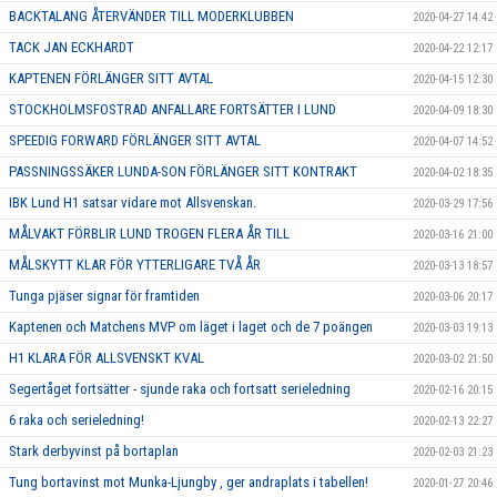
BACKTALANG ÅTERVÄNDER TILL MODERKLUBBEN
2020-04-27 14:42
TACK JAN ECKHARDT
2020-04-22 12:17
KAPTENEN FÖRLÄNGER SITT AVTAL
2020-04-15 12:30
STOCKHOLMSFOSTRAD ANFALLARE FORTSÄTTER I LUND
2020-04-09 18:30
SPEEDIG FORWARD FÖRLÄNGER SITT AVTAL
2020-04-07 14:52
PASSNINGSSÄKER LUNDA-SON FÖRLÄNGER SITT KONTRAKT
2020-04-02 18:35
IBK Lund H1 satsar vidare mot Allsvenskan.
2020-03-29 17:56
MÅLVAKT FÖRBLIR LUND TROGEN FLERA ÅR TILL
2020-03-16 21:00
MÅLSKYTT KLAR FÖR YTTERLIGARE TVÅ ÅR
2020-03-13 18:57
Tunga pjäser signar för framtiden
2020-03-06 20:17
Kaptenen och Matchens MVP om läget i laget och de 7 poängen
2020-03-03 19:13
H1 KLARA FÖR ALLSVENSKT KVAL
2020-03-02 21:50
Segertåget fortsätter - sjunde raka och fortsatt serieledning
2020-02-16 20:15
6 raka och serieledning!
2020-02-13 22:27
Stark derbyvinst på bortaplan
2020-02-03 21:23
Tung bortavinst mot Munka-Ljungby , ger andraplats i tabellen!
2020-01-27 20:46