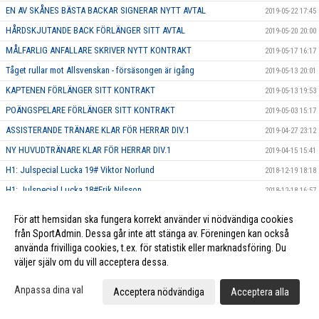
EN AV SKÅNES BÄSTA BACKAR SIGNERAR NYTT AVTAL
2019-05-22 17:45
HÅRDSKJUTANDE BACK FÖRLÄNGER SITT AVTAL
2019-05-20 20:00
MÅLFARLIG ANFALLARE SKRIVER NYTT KONTRAKT
2019-05-17 16:17
Tåget rullar mot Allsvenskan - försäsongen är igång
2019-05-13 20:01
KAPTENEN FÖRLÄNGER SITT KONTRAKT
2019-05-13 19:53
POÄNGSPELARE FÖRLÄNGER SITT KONTRAKT
2019-05-03 15:17
ASSISTERANDE TRÄNARE KLAR FÖR HERRAR DIV.1
2019-04-27 23:12
NY HUVUDTRÄNARE KLAR FÖR HERRAR DIV.1
2019-04-15 15:41
H1: Julspecial Lucka 19# Viktor Norlund
2018-12-19 18:18
H1: Julspecial Lucka 18#Erik Nilsson
2018-12-18 16:57
H1: Julspecial Lucka 17#Stefan Prim
2018-12-17 17:11
För att hemsidan ska fungera korrekt använder vi nödvändiga cookies
H1: Julspecial Lucka 16# David Johansson
2018-12-16 16:42
från SportAdmin. Dessa går inte att stänga av. Föreningen kan också
använda frivilliga cookies, t.ex. för statistik eller marknadsföring. Du
H1: Julspecial Lucka 15# Jakob Peraic
2018-12-15 10:47
väljer själv om du vill acceptera dessa.
H1: Julspecial lucka 14# Simon Svensson
2018-12-14 15:42
Anpassa dina val
H1: Julspecial Lucka 13# Jesper Mattson
2018-12-13 17:00
Acceptera nödvändiga
Acceptera alla
H1: Julspecial Lucka 12#Anton Olenius
2018-12-12 17:31