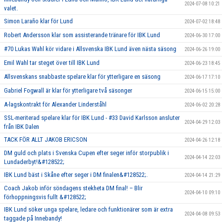
2024-07-08 10:21
valet.
Simon Laraño klar för Lund
2024-07-02 18:48
Robert Andersson klar som assisterande tränare för IBK Lund
2024-06-30 17:00
#70 Lukas Wahl kör vidare i Allsvenska IBK Lund även nästa säsong
2024-06-26 19:00
Emil Wahl tar steget över till IBK Lund
2024-06-23 18:45
Allsvenskans snabbaste spelare klar för ytterligare en säsong
2024-06-17 17:10
Gabriel Fogwall är klar för ytterligare två säsonger
2024-06-15 15:00
A-lagskontrakt för Alexander Linderståhl
2024-06-02 20:28
SSL-meriterad spelare klar för IBK Lund - #33 David Karlsson ansluter
2024-04-29 12:03
från IBK Dalen
TACK FÖR ALLT JAKOB ERICSON
2024-04-26 12:18
DM guld och plats i Svenska Cupen efter seger inför storpublik i
2024-04-14 22:03
Lundaderbyt!&#128522;
IBK Lund bäst i Skåne efter seger i DM finalen&#128522;.
2024-04-14 21:29
Coach Jakob inför söndagens stekheta DM final! – Blir
2024-04-10 09:10
förhoppningsvis fullt &#128522;
IBK Lund söker unga spelare, ledare och funktionärer som är extra
2024-04-08 09:53
taggade på Innebandy!