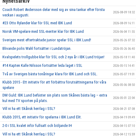
Nyhetsarkiv
Coach Robert Andersson delar med sig av sina tankar efter första
2026-08-09 18:32
veckan i augusti.
#23 Otto Rylander klar för SSL med IBK Lund
2026-08-09 16:11
Norsk VM-spelare med SSL-meriter klar för IBK Lund
2026-06-04 11:55
Sveriges mest eftertraktade junior spelar SSL i IBK Lund!
2026-05-26 07:32
Blivande polis Wahl fortsätter i Lundatröjan.
2026-05-26 06:40
Kvalspelets trollgubbe klar för SSL och 2 nya år i IBK Lund tröjan!
2026-05-18 11:40
#14 Kapten Kalle Nilsson fortsätter leda laget i SSL
2026-05-15 14:41
Två av Sveriges bästa tonåringar klara för IBK Lund och SSL.
2026-05-07 19:01
Klubb 2015 - Ett initiativ för att förbättra förutsättningarna för våra
2026-05-06 08:50
spelare
DM Guld: IBK Lund befäster sin plats som Skånes bästa lag – extra
2026-05-01 22:04
kul med TV sporten på plats.
Vill ni ha ett Skånsk herrlag i SSL?
2026-04-21 07:08
Klubb 2015, ett initiativ för spelarna i IBK Lund Elit.
2026-04-19 09:49
2-0 i SSL kvalet inför fullsatt och böljande IH
2026-04-15 07:10
Vill ni ha ett Skånsk herrlag i SSL?
2026-04-12 15:59