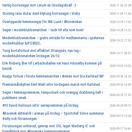
Härlig bortaseger mot Lerum en Onsdagskväll :-)
2024-11-06 22:38
Stormig resa slutar med blytung bortaseger i Visby
2024-11-04 17:00
Övertygande hemmaseger för IBK Lund i Allsvenskan
2024-10-29 17:03
Seger i moderklubbsmatchen – tack till alla som kom!
2024-10-28 13:22
Moderklubbsmatchen – gratis inträde för medlemmarna i spelarnas
2024-10-22 17:55
moderklubbar &#128522;.
Tung bortaförlust mot effektivt Strängnäs, nya tag i
2024-10-17 20:01
moderklubbsmatchen lördagen 26/10.
Erik Risberg åter till Lerbäckshallen när hans Hässelby kommer på
2024-10-02 10:53
besök
Knapp förlust i första hemmamatchen i Arenan mot bra Karlstad IBF
2024-09-30 16:25
Premiärmålskytten Emil Wahl inför lördagens match mot Karlstad
2024-09-26 14:48
Seger i hemmapremiären, tempostark och svängig drabbning helt i
2024-09-23 17:55
publikens smak.
#33 David Karlsson inför seriepremiären på lördag
2024-09-20 09:15
Allsvensk elitmatch i arenan på lördag – Sportchef Sölve summerar
2024-09-19 10:30
#silly och försäsongen
Försäsongen avklarad, genrep mot SSL laget Warberg IC och
2024-09-17 16:46
framåtblick mot Allsvenska hemmapremiären.