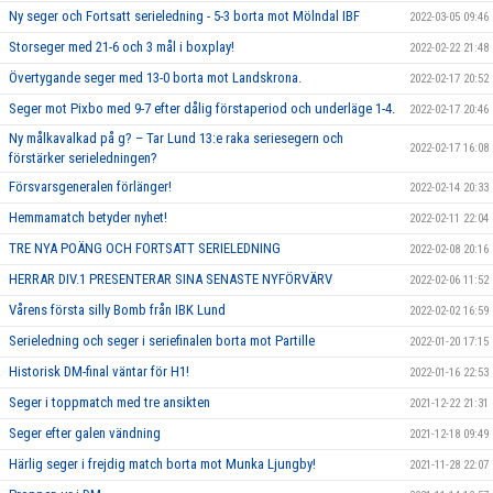
Ny seger och Fortsatt serieledning - 5-3 borta mot Mölndal IBF
2022-03-05 09:46
Storseger med 21-6 och 3 mål i boxplay!
2022-02-22 21:48
Övertygande seger med 13-0 borta mot Landskrona.
2022-02-17 20:52
Seger mot Pixbo med 9-7 efter dålig förstaperiod och underläge 1-4.
2022-02-17 20:46
Ny målkavalkad på g? – Tar Lund 13:e raka seriesegern och
2022-02-17 16:08
förstärker serieledningen?
Försvarsgeneralen förlänger!
2022-02-14 20:33
Hemmamatch betyder nyhet!
2022-02-11 22:04
TRE NYA POÄNG OCH FORTSATT SERIELEDNING
2022-02-08 20:16
HERRAR DIV.1 PRESENTERAR SINA SENASTE NYFÖRVÄRV
2022-02-06 11:52
Vårens första silly Bomb från IBK Lund
2022-02-02 16:59
Serieledning och seger i seriefinalen borta mot Partille
2022-01-20 17:15
Historisk DM-final väntar för H1!
2022-01-16 22:53
Seger i toppmatch med tre ansikten
2021-12-22 21:31
Seger efter galen vändning
2021-12-18 09:49
Härlig seger i frejdig match borta mot Munka Ljungby!
2021-11-28 22:07