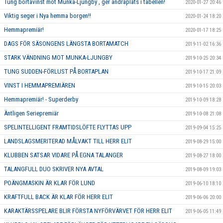
Tung bortavinst mot Munka-Ljungby , ger andraplats i tabellen!
2020-01-27 20:46
Viktig seger i Nya hemma borgen!!
2020-01-24 18:20
Hemmapremiär!
2020-01-17 18:25
DAGS FÖR SÄSONGENS LÄNGSTA BORTAMATCH
2019-11-02 16:36
STARK VÄNDNING MOT MUNKA-LJUNGBY
2019-10-25 20:34
TUNG SUDDEN-FÖRLUST PÅ BORTAPLAN
2019-10-17 21:09
VINST I HEMMAPREMIÄREN
2019-10-15 20:03
Hemmapremiär! - Superderby
2019-10-09 18:28
Äntligen Seriepremiär
2019-10-08 21:08
SPELINTELLIGENT FRAMTIDSLÖFTE FLYTTAS UPP
2019-09-04 15:25
LANDSLAGSMERITERAD MÅLVAKT TILL HERR ELIT
2019-08-29 15:00
KLUBBEN SATSAR VIDARE PÅ EGNA TALANGER
2019-08-27 18:00
TALANGFULL DUO SKRIVER NYA AVTAL
2019-08-09 19:03
POÄNGMASKIN ÄR KLAR FÖR LUND
2019-06-10 18:10
KRAFTFULL BACK ÄR KLAR FÖR HERR ELIT
2019-06-06 20:00
KARAKTÄRSSPELARE BLIR FÖRSTA NYFÖRVÄRVET FÖR HERR ELIT
2019-06-05 11:49