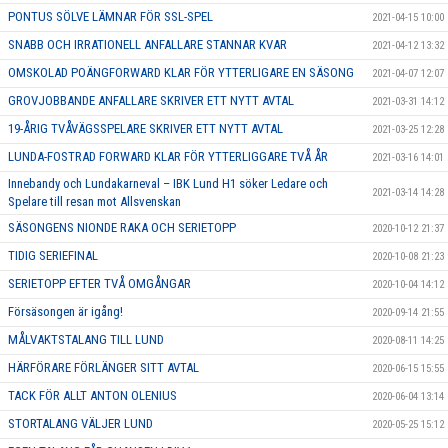
PONTUS SÖLVE LÄMNAR FÖR SSL-SPEL
2021-04-15 10:00
SNABB OCH IRRATIONELL ANFALLARE STANNAR KVAR
2021-04-12 13:32
OMSKOLAD POÄNGFORWARD KLAR FÖR YTTERLIGARE EN SÄSONG
2021-04-07 12:07
GROVJOBBANDE ANFALLARE SKRIVER ETT NYTT AVTAL
2021-03-31 14:12
19-ÅRIG TVÅVÄGSSPELARE SKRIVER ETT NYTT AVTAL
2021-03-25 12:28
LUNDA-FOSTRAD FORWARD KLAR FÖR YTTERLIGGARE TVÅ ÅR
2021-03-16 14:01
Innebandy och Lundakarneval – IBK Lund H1 söker Ledare och
2021-03-14 14:28
Spelare till resan mot Allsvenskan
SÄSONGENS NIONDE RAKA OCH SERIETOPP
2020-10-12 21:37
TIDIG SERIEFINAL
2020-10-08 21:23
SERIETOPP EFTER TVÅ OMGÅNGAR
2020-10-04 14:12
Försäsongen är igång!
2020-09-14 21:55
MÅLVAKTSTALANG TILL LUND
2020-08-11 14:25
HÄRFÖRARE FÖRLÄNGER SITT AVTAL
2020-06-15 15:55
TACK FÖR ALLT ANTON OLENIUS
2020-06-04 13:14
STORTALANG VÄLJER LUND
2020-05-25 15:12