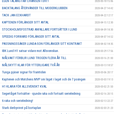
EGEN TALANG FÅR CHANSEN I DIV.1
2020-05-18 15:06
BACKTALANG ÅTERVÄNDER TILL MODERKLUBBEN
2020-04-27 14:42
TACK JAN ECKHARDT
2020-04-22 12:17
KAPTENEN FÖRLÄNGER SITT AVTAL
2020-04-15 12:30
STOCKHOLMSFOSTRAD ANFALLARE FORTSÄTTER I LUND
2020-04-09 18:30
SPEEDIG FORWARD FÖRLÄNGER SITT AVTAL
2020-04-07 14:52
PASSNINGSSÄKER LUNDA-SON FÖRLÄNGER SITT KONTRAKT
2020-04-02 18:35
IBK Lund H1 satsar vidare mot Allsvenskan.
2020-03-29 17:56
MÅLVAKT FÖRBLIR LUND TROGEN FLERA ÅR TILL
2020-03-16 21:00
MÅLSKYTT KLAR FÖR YTTERLIGARE TVÅ ÅR
2020-03-13 18:57
Tunga pjäser signar för framtiden
2020-03-06 20:17
Kaptenen och Matchens MVP om läget i laget och de 7 poängen
2020-03-03 19:13
H1 KLARA FÖR ALLSVENSKT KVAL
2020-03-02 21:50
Segertåget fortsätter - sjunde raka och fortsatt serieledning
2020-02-16 20:15
6 raka och serieledning!
2020-02-13 22:27
Stark derbyvinst på bortaplan
2020-02-03 21:23