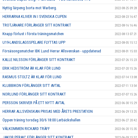
Nyttig lärpeng borta mot Warberg.
2022-08-25 09:28
HERRARNA KLIVER IN I SVENSKA CUPEN
2022-08-23 16:47
TROTJÄNARE FÖRLÄNGER SITT KONTRAKT
2022-08-16 16:46
Knapp förlust i första träningsmatchen
2022-08-13 07:21
U19-LANDSLAGSSPELARE FLYTTAS UPP
2022-08-05 15:12
Försäsongsmatcher IBK Lund Herrar Allsvenskan - uppdaterad
2022-08-01 15:03
KALLE NILSSON FÖRLÄNGER SITT KONTRAKT
2022-07-26 15:23
ERIK HEDSTRÖM ÄR KLAR FÖR LUND
2022-07-20 15:26
RASMUS STOLTZ ÄR KLAR FÖR LUND
2022-07-14 13:08
KLUBBIKON FÖRLÄNGER SITT AVTAL
2022-07-11 13:54
NORLUND FÖRLÄNGER SITT KONTRAKT
2022-07-07 15:26
PERSSON SKRIVER PÅ ETT NYTT AVTAL
2022-06-30 15:29
HERRAR ALLSVENSKAN PRISAS MED ÅRETS PRESTATION
2022-06-29 13:25
Öppen träning torsdag 30/6 18:00 Lerbäckshallen
2022-06-27 20:42
VÄLKOMMEN RICKARD TRÄFF
2022-06-20 15:35
JAKOB PERAIC FÖRLÄNGER SITT KONTRAKT
2022-06-09 15:57