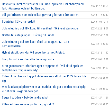
Hovslätt numret för stora för IBK Lund–spelar kul innebandy med
2024-01-17 09:59
fart, hög press och fint bolltempo.
Dåliga förberedelser och villkor gav tung förlust i återstarten.
2024-01-12 09:40
Sportchef Sölve har ordet!
2024-01-03 10:14
Julavslutning och IBK Lund till semifinal i Skånemästerskapen
2023-12-22 14:07
Grattis till antagningen – På väg till Lund?
2023-12-14 10:07
Julavslutning och DM-kvartsfinal torsdag 21/12 19.15
2023-12-14 09:39
Lerbäckshallen!
Hyfsat stabilt och klar 9-4 seger borta mot Fristad.
2023-12-12 11:50
Tung förlust i sudden efter ledning i sista.
2023-12-04 13:38
Strängnäs tränare inför lördagens toppmatch: "Vill alltid spela en
2023-12-01 07:00
fartfylld och rolig innebandy"
Tiden i Lund har varit grym! - Mannen som alltid ger 110% tackar för
2023-11-30 09:06
sig
Med klacken på plats vinner vi i sudden, de ger oss den extra hjälp
2023-11-29 08:52
vi behöver i avgörande lägen
Seger i sudden – betyder andra raka!
2023-11-27 11:24
Kíllámáskínén kommer på lördag, gör du?
2023-11-24 07:30