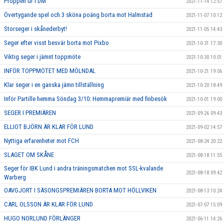
Proppen ur i DM
2021-11-14 12:57
Övertygande spel och 3 sköna poäng borta mot Halmstad
2021-11-07 10:12
Storseger i skånederbyt!
2021-11-05 14:43
Seger efter visst besvär borta mot Pixbo
2021-10-31 17:30
Viktig seger i jämnt toppmöte
2021-10-30 10:01
INFÖR TOPPMÖTET MED MÖLNDAL
2021-10-21 19:06
Klar seger i en ganska jämn tillställning
2021-10-20 18:49
Inför Partille hemma Söndag 3/10: Hemmapremiär med finbesök
2021-10-01 19:00
SEGER I PREMIÄREN
2021-09-26 09:43
ELLIOT BJÖRN ÄR KLAR FÖR LUND
2021-09-02 14:57
Nyttiga erfarenheter mot FCH
2021-08-24 20:22
SLAGET OM SKÅNE
2021-08-18 11:55
Seger för IBK Lund i andra träningsmatchen mot SSL-kvalande
2021-08-18 09:42
Warberg
OAVGJORT I SÄSONGSPREMIÄREN BORTA MOT HÖLLVIKEN
2021-08-13 10:24
CARL OLSSON ÄR KLAR FÖR LUND
2021-07-07 15:09
HUGO NORLUND FÖRLÄNGER
2021-06-11 14:26