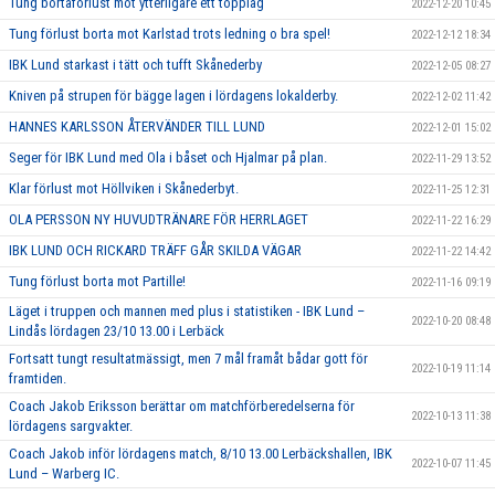
Tung bortaförlust mot ytterligare ett topplag
2022-12-20 10:45
Tung förlust borta mot Karlstad trots ledning o bra spel!
2022-12-12 18:34
IBK Lund starkast i tätt och tufft Skånederby
2022-12-05 08:27
Kniven på strupen för bägge lagen i lördagens lokalderby.
2022-12-02 11:42
HANNES KARLSSON ÅTERVÄNDER TILL LUND
2022-12-01 15:02
Seger för IBK Lund med Ola i båset och Hjalmar på plan.
2022-11-29 13:52
Klar förlust mot Höllviken i Skånederbyt.
2022-11-25 12:31
OLA PERSSON NY HUVUDTRÄNARE FÖR HERRLAGET
2022-11-22 16:29
IBK LUND OCH RICKARD TRÄFF GÅR SKILDA VÄGAR
2022-11-22 14:42
Tung förlust borta mot Partille!
2022-11-16 09:19
Läget i truppen och mannen med plus i statistiken - IBK Lund –
2022-10-20 08:48
Lindås lördagen 23/10 13.00 i Lerbäck
Fortsatt tungt resultatmässigt, men 7 mål framåt bådar gott för
2022-10-19 11:14
framtiden.
Coach Jakob Eriksson berättar om matchförberedelserna för
2022-10-13 11:38
lördagens sargvakter.
Coach Jakob inför lördagens match, 8/10 13.00 Lerbäckshallen, IBK
2022-10-07 11:45
Lund – Warberg IC.