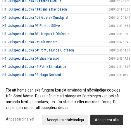
H1: Julspecial Lucka 12#Anton Olenius
2018-12-12 17:31
H1: Julspecial Lucka 11#Dennis Davidsson
2018-12-11 15:56
H1: Julspecial Lucka 10# Gustav Sundqvist
2018-12-10 16:46
H1: Julspecial Lucka 9# Pontus Sölve
2018-12-09 13:54
H1: Julspecial Lucka 8# Hampus L-Olofsson
2018-12-08 10:01
H1: Julspecial Lucka 7# Erik Risberg
2018-12-07 16:45
H1: Julspecial Lucka 6# Pontus Linde Olofsson
2018-12-06 14:57
H1: Julspecial Lucka 5# Elias Persson
2018-12-05 17:55
H1: Julspecial Lucka 4# Patrik Liimatainen
2018-12-04 16:37
H1: Julspecial Lucka 3# Hugo Norlund
2018-12-03 07:21
H1: Julspecial Lucka 2# Simon Lindblad
2018-12-02 11:18
För att hemsidan ska fungera korrekt använder vi nödvändiga cookies
H1: Julspecial Lucka 1# Jesper Nilsson
2018-12-01 11:59
från SportAdmin. Dessa går inte att stänga av. Föreningen kan också
Herr Elit släpper Julkalender!
2018-11-28 21:41
använda frivilliga cookies, t.ex. för statistik eller marknadsföring. Du
Herr Elit tog tre nya poäng mot Röke IBK!
väljer själv om du vill acceptera dessa.
2018-11-24 16:53
H1: Tung förlust mot Munka-Ljungby! Vinst mot FBC Kalmarsund U!
2018-11-20 21:00
Anpassa dina val
Acceptera nödvändiga
Acceptera alla
Vinst mot Växjö IBK samt Hovshaga AIF för Herr Elit!
2018-11-04 12:28