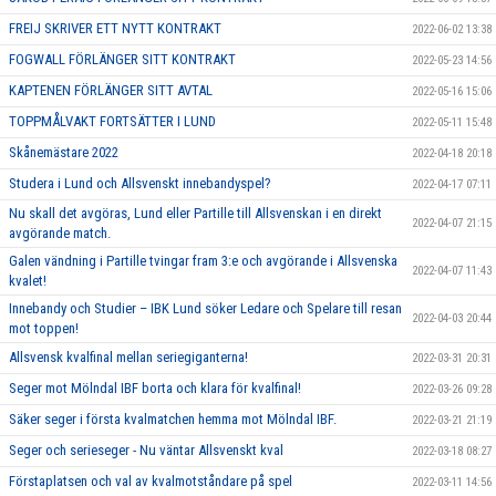
FREIJ SKRIVER ETT NYTT KONTRAKT
2022-06-02 13:38
FOGWALL FÖRLÄNGER SITT KONTRAKT
2022-05-23 14:56
KAPTENEN FÖRLÄNGER SITT AVTAL
2022-05-16 15:06
TOPPMÅLVAKT FORTSÄTTER I LUND
2022-05-11 15:48
Skånemästare 2022
2022-04-18 20:18
Studera i Lund och Allsvenskt innebandyspel?
2022-04-17 07:11
Nu skall det avgöras, Lund eller Partille till Allsvenskan i en direkt
2022-04-07 21:15
avgörande match.
Galen vändning i Partille tvingar fram 3:e och avgörande i Allsvenska
2022-04-07 11:43
kvalet!
Innebandy och Studier – IBK Lund söker Ledare och Spelare till resan
2022-04-03 20:44
mot toppen!
Allsvensk kvalfinal mellan seriegiganterna!
2022-03-31 20:31
Seger mot Mölndal IBF borta och klara för kvalfinal!
2022-03-26 09:28
Säker seger i första kvalmatchen hemma mot Mölndal IBF.
2022-03-21 21:19
Seger och serieseger - Nu väntar Allsvenskt kval
2022-03-18 08:27
Förstaplatsen och val av kvalmotståndare på spel
2022-03-11 14:56