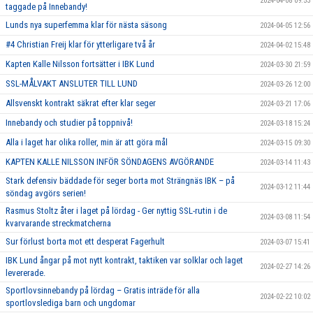
2024-04-08 09:53
taggade på Innebandy!
Lunds nya superfemma klar för nästa säsong
2024-04-05 12:56
#4 Christian Freij klar för ytterligare två år
2024-04-02 15:48
Kapten Kalle Nilsson fortsätter i IBK Lund
2024-03-30 21:59
SSL-MÅLVAKT ANSLUTER TILL LUND
2024-03-26 12:00
Allsvenskt kontrakt säkrat efter klar seger
2024-03-21 17:06
Innebandy och studier på toppnivå!
2024-03-18 15:24
Alla i laget har olika roller, min är att göra mål
2024-03-15 09:30
KAPTEN KALLE NILSSON INFÖR SÖNDAGENS AVGÖRANDE
2024-03-14 11:43
Stark defensiv bäddade för seger borta mot Strängnäs IBK – på
2024-03-12 11:44
söndag avgörs serien!
Rasmus Stoltz åter i laget på lördag - Ger nyttig SSL-rutin i de
2024-03-08 11:54
kvarvarande streckmatcherna
Sur förlust borta mot ett desperat Fagerhult
2024-03-07 15:41
IBK Lund ångar på mot nytt kontrakt, taktiken var solklar och laget
2024-02-27 14:26
levererade.
Sportlovsinnebandy på lördag – Gratis inträde för alla
2024-02-22 10:02
sportlovslediga barn och ungdomar