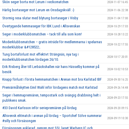
Skön seger borta mot Lerum i veckomatchen
2024-11-07 16:45
Härlig bortaseger mot Lerum en Onsdagskväll :-)
2024-11-06 22:38
Stormig resa slutar med blytung bortaseger i Visby
2024-11-04 17:00
Övertygande hemmaseger för IBK Lund i Allsvenskan
2024-10-29 17:03
Seger i moderklubbsmatchen – tack till alla som kom!
2024-10-28 13:22
Moderklubbsmatchen – gratis inträde för medlemmarna i spelarnas
2024-10-22 17:55
moderklubbar &#128522;.
Tung bortaförlust mot effektivt Strängnäs, nya tag i
2024-10-17 20:01
moderklubbsmatchen lördagen 26/10.
Erik Risberg åter till Lerbäckshallen när hans Hässelby kommer på
2024-10-02 10:53
besök
Knapp förlust i första hemmamatchen i Arenan mot bra Karlstad IBF
2024-09-30 16:25
Premiärmålskytten Emil Wahl inför lördagens match mot Karlstad
2024-09-26 14:48
Seger i hemmapremiären, tempostark och svängig drabbning helt i
2024-09-23 17:55
publikens smak.
#33 David Karlsson inför seriepremiären på lördag
2024-09-20 09:15
Allsvensk elitmatch i arenan på lördag – Sportchef Sölve summerar
2024-09-19 10:30
#silly och försäsongen
Försäsongen avklarad, genrep mot SSL laget Warberg IC och