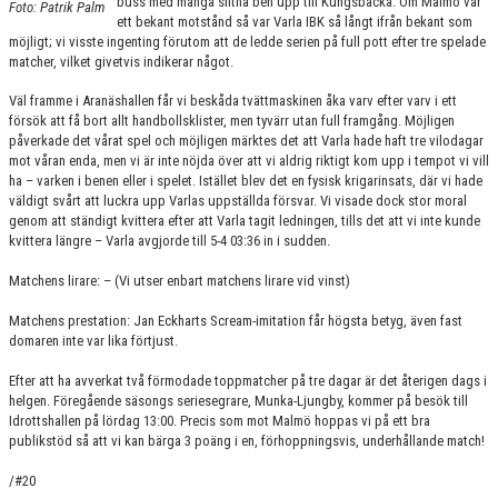
buss med många slitna ben upp till Kungsbacka. Om Malmö var
Foto: Patrik Palm
KONTAKT
ett bekant motstånd så var Varla IBK så långt ifrån bekant som
möjligt; vi visste ingenting förutom att de ledde serien på full pott efter tre spelade
MATCHER
matcher, vilket givetvis indikerar något.
Väl framme i Aranäshallen får vi beskåda tvättmaskinen åka varv efter varv i ett
HERRAR ALLSVENSKAN 25/26
försök att få bort allt handbollsklister, men tyvärr utan full framgång. Möjligen
påverkade det vårat spel och möjligen märktes det att Varla hade haft tre vilodagar
SKÅNEMÄSTERSKAPEN 21/22
mot våran enda, men vi är inte nöjda över att vi aldrig riktigt kom upp i tempot vi vill
ha – varken i benen eller i spelet. Istället blev det en fysisk krigarinsats, där vi hade
väldigt svårt att luckra upp Varlas uppställda försvar. Vi visade dock stor moral
genom att ständigt kvittera efter att Varla tagit ledningen, tills det att vi inte kunde
kvittera längre – Varla avgjorde till 5-4 03:36 in i sudden.
Matchens lirare: – (Vi utser enbart matchens lirare vid vinst)
Matchens prestation: Jan Eckharts Scream-imitation får högsta betyg, även fast
domaren inte var lika förtjust.
Efter att ha avverkat två förmodade toppmatcher på tre dagar är det återigen dags i
helgen. Föregående säsongs seriesegrare, Munka-Ljungby, kommer på besök till
Idrottshallen på lördag 13:00. Precis som mot Malmö hoppas vi på ett bra
publikstöd så att vi kan bärga 3 poäng i en, förhoppningsvis, underhållande match!
/#20