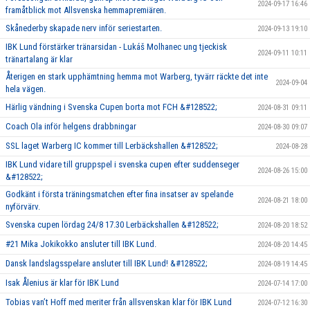
2024-09-17 16:46
framåtblick mot Allsvenska hemmapremiären.
Skånederby skapade nerv inför seriestarten.
2024-09-13 19:10
IBK Lund förstärker tränarsidan - Lukáš Molhanec ung tjeckisk
2024-09-11 10:11
tränartalang är klar
Återigen en stark upphämtning hemma mot Warberg, tyvärr räckte det inte
2024-09-04
hela vägen.
Härlig vändning i Svenska Cupen borta mot FCH &#128522;
2024-08-31 09:11
Coach Ola inför helgens drabbningar
2024-08-30 09:07
SSL laget Warberg IC kommer till Lerbäckshallen &#128522;
2024-08-28
IBK Lund vidare till gruppspel i svenska cupen efter suddenseger
2024-08-26 15:00
&#128522;
Godkänt i första träningsmatchen efter fina insatser av spelande
2024-08-21 18:00
nyförvärv.
Svenska cupen lördag 24/8 17.30 Lerbäckshallen &#128522;
2024-08-20 18:52
#21 Mika Jokikokko ansluter till IBK Lund.
2024-08-20 14:45
Dansk landslagsspelare ansluter till IBK Lund! &#128522;
2024-08-19 14:45
Isak Ålenius är klar för IBK Lund
2024-07-14 17:00
Tobias van’t Hoff med meriter från allsvenskan klar för IBK Lund
2024-07-12 16:30