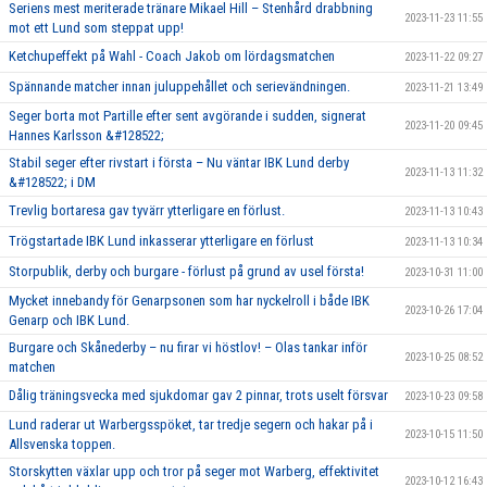
Seriens mest meriterade tränare Mikael Hill – Stenhård drabbning
2023-11-23 11:55
mot ett Lund som steppat upp!
Ketchupeffekt på Wahl - Coach Jakob om lördagsmatchen
2023-11-22 09:27
Spännande matcher innan juluppehållet och serievändningen.
2023-11-21 13:49
Seger borta mot Partille efter sent avgörande i sudden, signerat
2023-11-20 09:45
Hannes Karlsson &#128522;
Stabil seger efter rivstart i första – Nu väntar IBK Lund derby
2023-11-13 11:32
&#128522; i DM
Trevlig bortaresa gav tyvärr ytterligare en förlust.
2023-11-13 10:43
Trögstartade IBK Lund inkasserar ytterligare en förlust
2023-11-13 10:34
Storpublik, derby och burgare - förlust på grund av usel första!
2023-10-31 11:00
Mycket innebandy för Genarpsonen som har nyckelroll i både IBK
2023-10-26 17:04
Genarp och IBK Lund.
Burgare och Skånederby – nu firar vi höstlov! – Olas tankar inför
2023-10-25 08:52
matchen
Dålig träningsvecka med sjukdomar gav 2 pinnar, trots uselt försvar
2023-10-23 09:58
Lund raderar ut Warbergsspöket, tar tredje segern och hakar på i
2023-10-15 11:50
Allsvenska toppen.
Storskytten växlar upp och tror på seger mot Warberg, effektivitet
2023-10-12 16:43