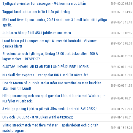
Tydligaste vinsten för säsongen - 9-2 hemma mot Lillån
2024-02-20 08:38
Taggat lund laddar om inför Lillån på lördag.
2024-02-15 14:15
IBK Lund överlägsna I andra, 20-8 i skott och 3-1 mål talar sitt tydliga
2024-02-15 13:40
språk.
Jubilaren ökar på till 454 i jubileumsmatchen.
2024-02-13 08:55
Lund hakar på i kampen om nytt Allsvenskt kontrakt - Vi vinner
2024-02-13 08:50
ganska klart!
Streckmatch och hyllningar, lördag 13.00 Lerbäckshallen. 400 A-
2024-02-08 11:58
lagsmatcher – RESPEKT!
GUSTAV LINDAHL ÄR KLAR FÖR LUND PÅ DUBBELLICENS
2024-02-07 11:45
Nu skall det avgöras – var spelar IBK Lund Elit nästa år?
2024-02-05 15:00
Coach Martin på dubbla stolar inför DM semifinalen men bucklan
2024-02-05 11:55
skall hem till Lund!
Härlig inramning och bra spel gav klar förlust borta mot Warberg. –
2024-02-05 09:01
Nu fyller vi Lerbäck!
3 viktiga poäng i jakten på nytt Allsvenskt kontrakt &#128522;!
2024-01-22 12:03
U19 och IBK Lund - #70 Lukas Wahl &#128522;
2024-01-19 08:51
Viktig streckmatch med flera nyheter – spelardebut och digitalt
2024-01-18 13:26
matchprogram.