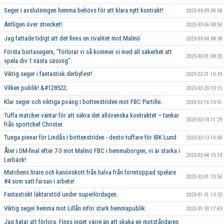
Seger i avslutningen hemma behövs för att klara nytt kontrakt!
2023-03-09 08:08
Äntligen över strecket!
2023-03-06 08:54
Jag fattade tidigt att det finns en rivalitet mot Malmö
2023-03-04 08:38
Första bortasegern, ’’förlorar vi så kommer vi med all säkerhet att
2023-03-01 08:35
spela div 1 nästa säsong’’.
Viktig seger i fantastisk derbyfest!
2023-02-21 10:29
Vilken publik! &#128522;
2023-02-20 10:15
Klar seger och viktiga poäng i bottenstriden mot FBC Partille.
2023-02-16 10:51
Tuffa matcher väntar för att säkra det allsvenska kontraktet – tankar
2023-02-14 11:29
från sportchef Christer.
Tunga pinnar för Lindås i bottenstriden - desto tuffare för IBK Lund
2023-02-13 10:00
Åter i DM-final efter 7-3 mot Malmö FBC i hemmaborgen, vi är starka i
2023-02-04 10:10
Lerbäck!
Matchens lirare och kanonskott från halva från formtoppad spelare
2023-02-01 10:54
#4 som satt farsan i arbete!
Fantastiskt läktarstöd under superlördagen.
2023-01-31 13:32
Viktig seger hemma mot Lillån inför stark hemmapublik
2023-01-30 17:49
Jag hatar att förlora. Finns inget värre än att skaka en motståndares