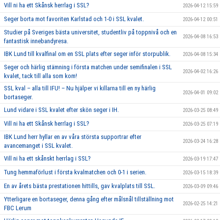
Vill ni ha ett Skånsk herrlag i SSL?
2026-04-12 15:59
Seger borta mot favoriten Karlstad och 1-0 i SSL kvalet.
2026-04-12 00:51
Studier på Sveriges bästa universitet, studentliv på toppnivå och en
2026-04-08 16:53
fantastisk innebandyresa.
IBK Lund till kvalfinal om en SSL plats efter seger inför storpublik.
2026-04-08 15:34
Seger och härlig stämning i första matchen under semifinalen i SSL
2026-04-02 16:26
kvalet, tack till alla som kom!
SSL kval – alla till IFU! – Nu hjälper vi killarna till en ny härlig
2026-04-01 09:02
bortaseger.
Lund vidare i SSL kvalet efter skön seger i IH.
2026-03-25 08:49
Vill ni ha ett Skånsk herrlag i SSL?
2026-03-25 07:19
IBK Lund herr hyllar en av våra största supportrar efter
2026-03-24 16:28
avancemanget i SSL kvalet.
Vill ni ha ett skånskt herrlag i SSL?
2026-03-19 17:47
Tung hemmaförlust i första kvalmatchen och 0-1 i serien.
2026-03-15 18:39
En av årets bästa prestationen hittills, gav kvalplats till SSL.
2026-03-09 09:46
Ytterligare en bortaseger, denna gång efter målsnål tillställning mot
2026-02-25 14:21
FBC Lerum