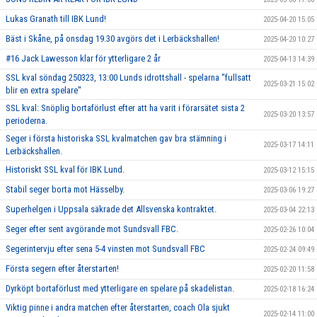
Lukas Granath till IBK Lund!
2025-04-20 15:05
Bäst i Skåne, på onsdag 19.30 avgörs det i Lerbäckshallen!
2025-04-20 10:27
#16 Jack Lawesson klar för ytterligare 2 år
2025-04-13 14:39
SSL kval söndag 250323, 13:00 Lunds idrottshall - spelarna ''fullsatt
2025-03-21 15:02
blir en extra spelare''
SSL kval: Snöplig bortaförlust efter att ha varit i förarsätet sista 2
2025-03-20 13:57
perioderna.
Seger i första historiska SSL kvalmatchen gav bra stämning i
2025-03-17 14:11
Lerbäckshallen.
Historiskt SSL kval för IBK Lund.
2025-03-12 15:15
Stabil seger borta mot Hässelby.
2025-03-06 19:27
Superhelgen i Uppsala säkrade det Allsvenska kontraktet.
2025-03-04 22:13
Seger efter sent avgörande mot Sundsvall FBC.
2025-02-26 10:04
Segerintervju efter sena 5-4 vinsten mot Sundsvall FBC
2025-02-24 09:49
Första segern efter återstarten!
2025-02-20 11:58
Dyrköpt bortaförlust med ytterligare en spelare på skadelistan.
2025-02-18 16:24
Viktig pinne i andra matchen efter återstarten, coach Ola sjukt
2025-02-14 11:00