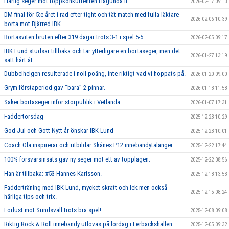
Härlig seger mot toppkonkurrenten Hagunda IF.
2026-02-17 09:13
DM final för 5:e året i rad efter tight och tät match med fulla läktare
2026-02-06 10:39
borta mot Bjärred IBK
Bortasviten bruten efter 319 dagar trots 3-1 i spel 5-5.
2026-02-05 09:17
IBK Lund studsar tillbaka och tar ytterligare en bortaseger, men det
2026-01-27 13:19
satt hårt åt.
Dubbelhelgen resulterade i noll poäng, inte riktigt vad vi hoppats på.
2026-01-20 09:00
Grym förstaperiod gav ’’bara’’ 2 pinnar.
2026-01-13 11:58
Säker bortaseger inför storpublik i Vetlanda.
2026-01-07 17:31
Faddertorsdag
2025-12-23 10:29
God Jul och Gott Nytt år önskar IBK Lund
2025-12-23 10:01
Coach Ola inspirerar och utbildar Skånes P12 innebandytalanger.
2025-12-22 17:44
100% försvarsinsats gav ny seger mot ett av topplagen.
2025-12-22 08:56
Han är tillbaka: #53 Hannes Karlsson.
2025-12-18 13:53
Fadderträning med IBK Lund, mycket skratt och lek men också
2025-12-15 08:24
härliga tips och trix.
Förlust mot Sundsvall trots bra spel!
2025-12-08 09:08
Riktig Rock & Roll innebandy utlovas på lördag i Lerbäckshallen
2025-12-05 09:32