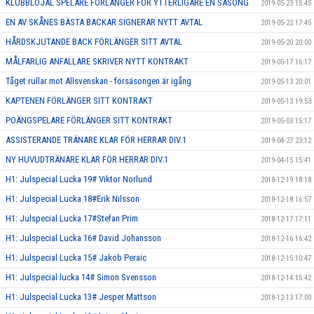
KLUBBLOJAL SPELARE FÖRLÄNGER FÖR YTTERLIGARE EN SÄSONG
2019-05-23 15:45
EN AV SKÅNES BÄSTA BACKAR SIGNERAR NYTT AVTAL
2019-05-22 17:45
HÅRDSKJUTANDE BACK FÖRLÄNGER SITT AVTAL
2019-05-20 20:00
MÅLFARLIG ANFALLARE SKRIVER NYTT KONTRAKT
2019-05-17 16:17
Tåget rullar mot Allsvenskan - försäsongen är igång
2019-05-13 20:01
KAPTENEN FÖRLÄNGER SITT KONTRAKT
2019-05-13 19:53
POÄNGSPELARE FÖRLÄNGER SITT KONTRAKT
2019-05-03 15:17
ASSISTERANDE TRÄNARE KLAR FÖR HERRAR DIV.1
2019-04-27 23:12
NY HUVUDTRÄNARE KLAR FÖR HERRAR DIV.1
2019-04-15 15:41
H1: Julspecial Lucka 19# Viktor Norlund
2018-12-19 18:18
H1: Julspecial Lucka 18#Erik Nilsson
2018-12-18 16:57
H1: Julspecial Lucka 17#Stefan Prim
2018-12-17 17:11
H1: Julspecial Lucka 16# David Johansson
2018-12-16 16:42
H1: Julspecial Lucka 15# Jakob Peraic
2018-12-15 10:47
H1: Julspecial lucka 14# Simon Svensson
2018-12-14 15:42
H1: Julspecial Lucka 13# Jesper Mattson
2018-12-13 17:00