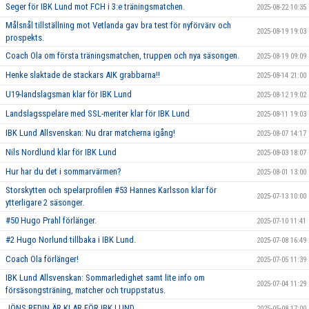
Seger för IBK Lund mot FCH i 3:e träningsmatchen.
2025-08-22 10:35
Målsnål tillställning mot Vetlanda gav bra test för nyförvärv och
2025-08-19 19:03
prospekts.
Coach Ola om första träningsmatchen, truppen och nya säsongen.
2025-08-19 09:09
Henke slaktade de stackars AIK grabbarna!!
2025-08-14 21:00
U19-landslagsman klar för IBK Lund
2025-08-12 19:02
Landslagsspelare med SSL-meriter klar för IBK Lund
2025-08-11 19:03
IBK Lund Allsvenskan: Nu drar matcherna igång!
2025-08-07 14:17
Nils Nordlund klar för IBK Lund
2025-08-03 18:07
Hur har du det i sommarvärmen?
2025-08-01 13:00
Storskytten och spelarprofilen #53 Hannes Karlsson klar för
2025-07-13 10:00
ytterligare 2 säsonger.
#50 Hugo Prahl förlänger.
2025-07-10 11:41
#2 Hugo Norlund tillbaka i IBK Lund.
2025-07-08 16:49
Coach Ola förlänger!
2025-07-05 11:39
IBK Lund Allsvenskan: Sommarledighet samt lite info om
2025-07-04 11:29
försäsongsträning, matcher och truppstatus.
JÖNS REDIN ÄR KLAR FÖR IBK LUND
2025-05-08 17:00