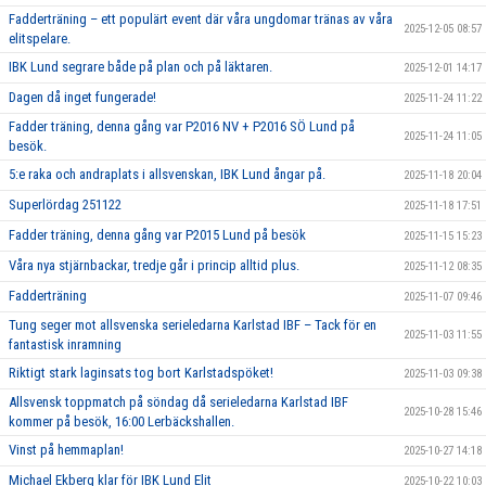
Fadderträning – ett populärt event där våra ungdomar tränas av våra
2025-12-05 08:57
elitspelare.
IBK Lund segrare både på plan och på läktaren.
2025-12-01 14:17
Dagen då inget fungerade!
2025-11-24 11:22
Fadder träning, denna gång var P2016 NV + P2016 SÖ Lund på
2025-11-24 11:05
besök.
5:e raka och andraplats i allsvenskan, IBK Lund ångar på.
2025-11-18 20:04
Superlördag 251122
2025-11-18 17:51
Fadder träning, denna gång var P2015 Lund på besök
2025-11-15 15:23
Våra nya stjärnbackar, tredje går i princip alltid plus.
2025-11-12 08:35
Fadderträning
2025-11-07 09:46
Tung seger mot allsvenska serieledarna Karlstad IBF – Tack för en
2025-11-03 11:55
fantastisk inramning
Riktigt stark laginsats tog bort Karlstadspöket!
2025-11-03 09:38
Allsvensk toppmatch på söndag då serieledarna Karlstad IBF
2025-10-28 15:46
kommer på besök, 16:00 Lerbäckshallen.
Vinst på hemmaplan!
2025-10-27 14:18
Michael Ekberg klar för IBK Lund Elit
2025-10-22 10:03