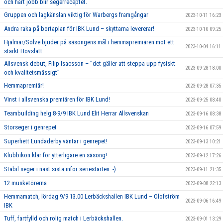
och hårt jobb blir segerreceptet.
Gruppen och lagkänslan viktig för Warbergs framgångar
2023-10-11 16:23
Andra raka på bortaplan för IBK Lund – skyttarna levererar!
2023-10-10 09:25
Hjalmar/Sölve bjuder på säsongens mål i hemmapremiären mot ett
2023-10-04 16:11
starkt Hovslätt.
Allsvensk debut, Filip Isacsson – ’’det gäller att steppa upp fysiskt
2023-09-28 18:00
och kvalitetsmässigt’’
Hemmapremiär!
2023-09-28 07:35
Vinst i allsvenska premiären för IBK Lund!
2023-09-25 08:40
Teambuilding helg 8-9/9 IBK Lund Elit Herrar Allsvenskan
2023-09-16 08:38
Storseger i genrepet
2023-09-16 07:59
Superhett Lundaderby väntar i genrepet!
2023-09-13 10:21
Klubbikon klar för ytterligare en säsong!
2023-09-12 17:26
Stabil seger i näst sista inför seriestarten :-)
2023-09-11 21:35
12 musketörerna
2023-09-08 22:13
Hemmamatch, lördag 9/9 13.00 Lerbäckshallen IBK Lund – Olofström
2023-09-06 16:49
IBK
Tuff, fartfylld och rolig match i Lerbäckshallen.
2023-09-01 13:29