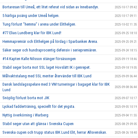
Bortaresan till Umeå, ett litet referat vid sidan av Innebandyn.
2025-10-17 09:42
5 härliga poäng under Umeå helgen.
2025-10-17 09:11
Tung förlust ’’hemma’’ i arena under Elithelgen.
2025-10-02 11:35
#77 Elias Lundberg klar för IBK Lund!
2025-09-25 18:10
Hemmapremiär och Elithelgen på lördag i Sparbanken Arena.
2025-09-25 09:21
Säker seger och hundraprocentig defensiv i seriepremiären.
2025-09-24 18:15
#14 Kapten Kalle Nilsson stänger försäsongen
2025-09-19 18:46
Stabil seger borta mot SSL laget Hovslätt IK i genrepet.
2025-09-18 19:05
Målvaktstalang med SSL meriter återvänder till IBK Lund
2025-09-09 06:44
Dansk landslagsspelare med 3 VM turneringar i bagaget klar för IBK
2025-09-08 06:44
Lund
Snöplig förlust borta mot JIK
2025-09-07 10:17
Lyckad fadderträning, speciellt för det yngsta.
2025-09-05 10:19
Nyttig överkörning i Warberg
2025-09-04 11:55
Stabil seger utan att glänsa i Svenska Cupen
2025-08-29 09:05
Svenska cupen och trupp status IBK Lund Elit, herrar Allsvenskan.
2025-08-26 18:40