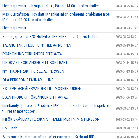
Hemmapremiär och superdebut, lördag 14.00 Lerbäckshallen.
2023-08-25 14:55
Max Gustafsson, Hovslätt IK tankar inför lördagens drabbning mot
2023-08-24 11:50
IBK Lund, 14.00 i Lerbäckshallen.
Hemmapremiär
2023-08-23 21:47
Säsongspremiär 8/8, Höllviken IBF – IBK lund, 5-5 vid full tid.
2023-08-23 13:21
TALANG TAR STEGET UPP TILL A-TRUPPEN
2023-05-19 16:27
POÄNGKUNG FÖRLÄNGER SITT AVTAL
2023-04-16 15:30
LINDQVIST FÖRLÄNGER SITT KONTRAKT
2023-04-14 15:30
NYTT KONTRAKT FÖR ELIAS PERSSON
2023-04-13 15:00
OLA PERSSON STANNAR I LUND
2023-04-10 14:00
SSL-SPELARE ÅTERVÄNDER TILL MODERKLUBBEN
2023-04-08 13:00
EGEN PRODUKT FÖRLÄNGER SITT AVTAL
2023-04-06 13:24
Innebandy - jobb eller Studier – IBK Lund söker Ledare och spelare
2023-03-27 13:58
till resan mot toppen!
INFÖR SKÅNEMÄSTERSKAPSFINALEN MED PRIM & PERSSON
2023-03-22 13:44
DM Final!
2023-03-20 07:00
Allsvenska kontraktet säkrat efter rysare mot Karlstad IBF.
2023-03-16 10:20