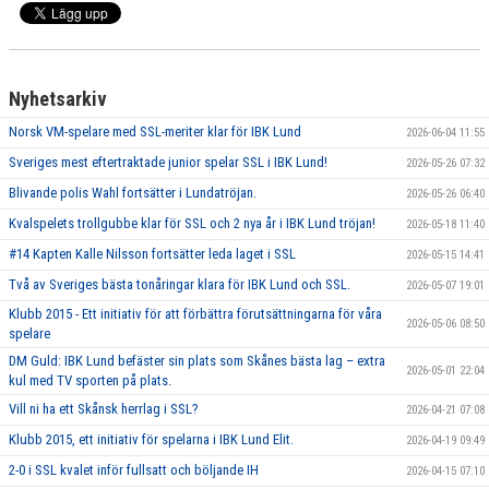
Nyhetsarkiv
Norsk VM-spelare med SSL-meriter klar för IBK Lund
2026-06-04 11:55
Sveriges mest eftertraktade junior spelar SSL i IBK Lund!
2026-05-26 07:32
Blivande polis Wahl fortsätter i Lundatröjan.
2026-05-26 06:40
Kvalspelets trollgubbe klar för SSL och 2 nya år i IBK Lund tröjan!
2026-05-18 11:40
#14 Kapten Kalle Nilsson fortsätter leda laget i SSL
2026-05-15 14:41
Två av Sveriges bästa tonåringar klara för IBK Lund och SSL.
2026-05-07 19:01
Klubb 2015 - Ett initiativ för att förbättra förutsättningarna för våra
2026-05-06 08:50
spelare
DM Guld: IBK Lund befäster sin plats som Skånes bästa lag – extra
2026-05-01 22:04
kul med TV sporten på plats.
Vill ni ha ett Skånsk herrlag i SSL?
2026-04-21 07:08
Klubb 2015, ett initiativ för spelarna i IBK Lund Elit.
2026-04-19 09:49
2-0 i SSL kvalet inför fullsatt och böljande IH
2026-04-15 07:10