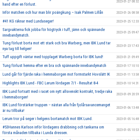
2023-01-27 08:32
hand efter en förlust.
Inför matchen och hur man blir poängkung – Isak Palmen Lillån
2023-01-26 08:58
#41 KG räknar med Lundaseger!
2023-01-25 12:33
Sargvakterna fick jobba för högtryck i tuff, jämn och spännande
2023-01-25 09:47
innebandymatch.
Tung förlust borta mot ett stark och bra Warberg, men IBK Lund tar
2023-01-23 17:43
nya tag till helgen!
Tuff uppgift väntar med topplaget Warberg borta för IBK lund!
2023-01-21 09:49
Tung förlust hemma efter en bra och spännande innebandymatch
2023-01-17 10:10
Lund går för fjärde raka i hemmaborgen mot formstarkt Hovslätt IK
2023-01-11 13:58
Highlights IBK Lund - FBC Lerum lördagen 7/1 - Resultat 8-4
2023-01-10 14:31
IBK Lund fortsatt med i racet om nytt allsvenskt kontrakt, tredje raka
2023-01-09 20:59
i hemmaborgen!
IBK Lund förstärker truppen – nästan alla från fjolårsavancemanget
2023-01-06 13:48
är nu tillbaka!
Lerum tror på seger i helgens bortamatch mot IBK Lund.
2023-01-05 16:48
#53Hannes Karlson inför lördagens drabbning och tankarna om
2023-01-05 10:53
första månaden tillbaka i Lunda dressen.