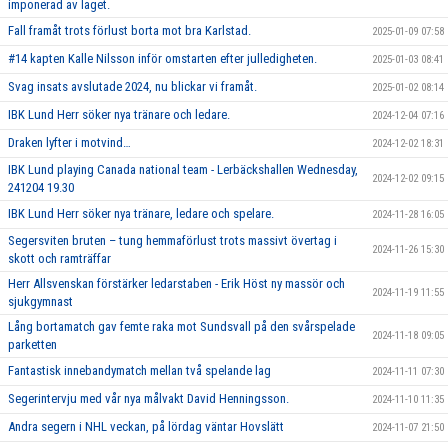
imponerad av laget.
Fall framåt trots förlust borta mot bra Karlstad.
2025-01-09 07:58
#14 kapten Kalle Nilsson inför omstarten efter julledigheten.
2025-01-03 08:41
Svag insats avslutade 2024, nu blickar vi framåt.
2025-01-02 08:14
IBK Lund Herr söker nya tränare och ledare.
2024-12-04 07:16
Draken lyfter i motvind…
2024-12-02 18:31
IBK Lund playing Canada national team - Lerbäckshallen Wednesday,
2024-12-02 09:15
241204 19.30
IBK Lund Herr söker nya tränare, ledare och spelare.
2024-11-28 16:05
Segersviten bruten – tung hemmaförlust trots massivt övertag i
2024-11-26 15:30
skott och ramträffar
Herr Allsvenskan förstärker ledarstaben - Erik Höst ny massör och
2024-11-19 11:55
sjukgymnast
Lång bortamatch gav femte raka mot Sundsvall på den svårspelade
2024-11-18 09:05
parketten
Fantastisk innebandymatch mellan två spelande lag
2024-11-11 07:30
Segerintervju med vår nya målvakt David Henningsson.
2024-11-10 11:35
Andra segern i NHL veckan, på lördag väntar Hovslätt
2024-11-07 21:50