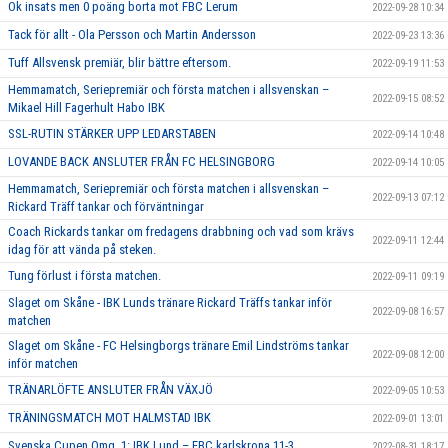
Ok insats men 0 poäng borta mot FBC Lerum
2022-09-28 10:34
Tack för allt - Ola Persson och Martin Andersson
2022-09-23 13:36
Tuff Allsvensk premiär, blir bättre eftersom.
2022-09-19 11:53
Hemmamatch, Seriepremiär och första matchen i allsvenskan –
2022-09-15 08:52
Mikael Hill Fagerhult Habo IBK
SSL-RUTIN STÄRKER UPP LEDARSTABEN
2022-09-14 10:48
LOVANDE BACK ANSLUTER FRÅN FC HELSINGBORG
2022-09-14 10:05
Hemmamatch, Seriepremiär och första matchen i allsvenskan –
2022-09-13 07:12
Rickard Träff tankar och förväntningar
Coach Rickards tankar om fredagens drabbning och vad som krävs
2022-09-11 12:44
idag för att vända på steken.
Tung förlust i första matchen.
2022-09-11 09:19
Slaget om Skåne - IBK Lunds tränare Rickard Träffs tankar inför
2022-09-08 16:57
matchen
Slaget om Skåne - FC Helsingborgs tränare Emil Lindströms tankar
2022-09-08 12:00
inför matchen
TRÄNARLÖFTE ANSLUTER FRÅN VÄXJÖ
2022-09-05 10:53
TRÄNINGSMATCH MOT HALMSTAD IBK
2022-09-01 13:01
Svenska Cupen Omg. 1: IBK Lund – FBC karlskrona 11-3
2022-08-31 18:17