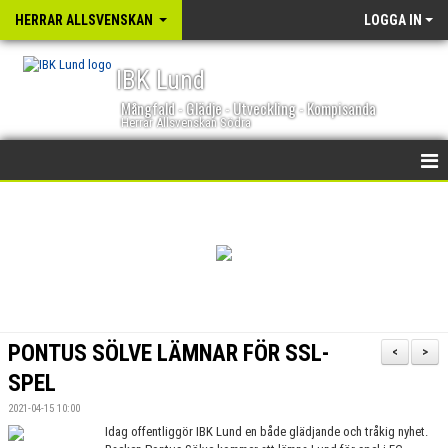
HERRAR ALLSVENSKAN
LOGGA IN
IBK Lund
Mångfald - Glädje - Utveckling - Kompisanda
Herrar Allsvenskan Södra
HEM
NYHETER
KALENDER
TRUPPEN
PONTUS SÖLVE LÄMNAR FÖR SSL-
<
>
GÄSTBOK
SPEL
2021-04-15 10:00
BILDGALLERI
Idag offentliggör IBK Lund en både glädjande och tråkig nyhet.