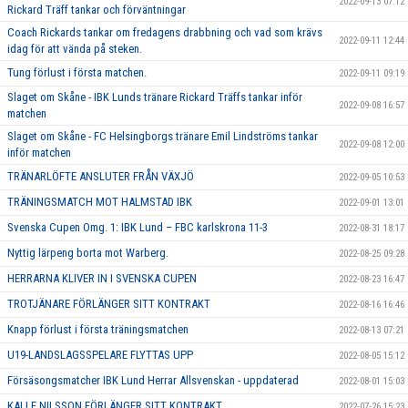
2022-09-13 07:12
Rickard Träff tankar och förväntningar
Coach Rickards tankar om fredagens drabbning och vad som krävs
2022-09-11 12:44
idag för att vända på steken.
Tung förlust i första matchen.
2022-09-11 09:19
Slaget om Skåne - IBK Lunds tränare Rickard Träffs tankar inför
2022-09-08 16:57
matchen
Slaget om Skåne - FC Helsingborgs tränare Emil Lindströms tankar
2022-09-08 12:00
inför matchen
TRÄNARLÖFTE ANSLUTER FRÅN VÄXJÖ
2022-09-05 10:53
TRÄNINGSMATCH MOT HALMSTAD IBK
2022-09-01 13:01
Svenska Cupen Omg. 1: IBK Lund – FBC karlskrona 11-3
2022-08-31 18:17
Nyttig lärpeng borta mot Warberg.
2022-08-25 09:28
HERRARNA KLIVER IN I SVENSKA CUPEN
2022-08-23 16:47
TROTJÄNARE FÖRLÄNGER SITT KONTRAKT
2022-08-16 16:46
Knapp förlust i första träningsmatchen
2022-08-13 07:21
U19-LANDSLAGSSPELARE FLYTTAS UPP
2022-08-05 15:12
Försäsongsmatcher IBK Lund Herrar Allsvenskan - uppdaterad
2022-08-01 15:03
KALLE NILSSON FÖRLÄNGER SITT KONTRAKT
2022-07-26 15:23