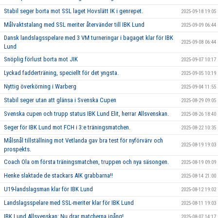
Stabil seger borta mot SSL laget Hovslätt IK i genrepet.
2025-09-18 19:05
Målvaktstalang med SSL meriter återvänder till IBK Lund
2025-09-09 06:44
Dansk landslagsspelare med 3 VM turneringar i bagaget klar för IBK
2025-09-08 06:44
Lund
Snöplig förlust borta mot JIK
2025-09-07 10:17
Lyckad fadderträning, speciellt för det yngsta.
2025-09-05 10:19
Nyttig överkörning i Warberg
2025-09-04 11:55
Stabil seger utan att glänsa i Svenska Cupen
2025-08-29 09:05
Svenska cupen och trupp status IBK Lund Elit, herrar Allsvenskan.
2025-08-26 18:40
Seger för IBK Lund mot FCH i 3:e träningsmatchen.
2025-08-22 10:35
Målsnål tillställning mot Vetlanda gav bra test för nyförvärv och
2025-08-19 19:03
prospekts.
Coach Ola om första träningsmatchen, truppen och nya säsongen.
2025-08-19 09:09
Henke slaktade de stackars AIK grabbarna!!
2025-08-14 21:00
U19-landslagsman klar för IBK Lund
2025-08-12 19:02
Landslagsspelare med SSL-meriter klar för IBK Lund
2025-08-11 19:03
IBK Lund Allsvenskan: Nu drar matcherna igång!
2025-08-07 14:17