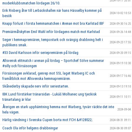
2024-10-17 20:01
moderklubbsmatchen lördagen 26/10.
Erik Risberg åter till Lerbäckshallen när hans Hässelby kommer på
2024-10-02 10:53
besök
Knapp förlust i första hemmamatchen i Arenan mot bra Karlstad IBF
2024-09-30 16:25
Premiärmålskytten Emil Wahl inför lördagens match mot Karlstad
2024-09-26 14:48
Seger i hemmapremiären, tempostark och svängig drabbning helt i
2024-09-23 17:55
publikens smak.
#33 David Karlsson inför seriepremiären på lördag
2024-09-20 09:15
Allsvensk elitmatch i arenan på lördag – Sportchef Sölve summerar
2024-09-19 10:30
#silly och försäsongen
Försäsongen avklarad, genrep mot SSL laget Warberg IC och
2024-09-17 16:46
framåtblick mot Allsvenska hemmapremiären.
Skånederby skapade nerv inför seriestarten.
2024-09-13 19:10
IBK Lund förstärker tränarsidan - Lukáš Molhanec ung tjeckisk
2024-09-11 10:11
tränartalang är klar
Återigen en stark upphämtning hemma mot Warberg, tyvärr räckte det inte
2024-09-04
hela vägen.
Härlig vändning i Svenska Cupen borta mot FCH &#128522;
2024-08-31 09:11
Coach Ola inför helgens drabbningar
2024-08-30 09:07