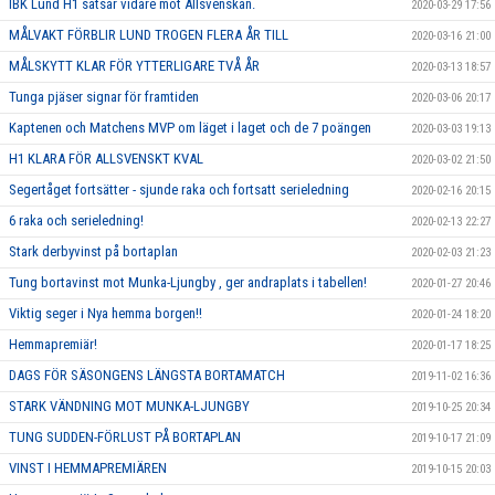
IBK Lund H1 satsar vidare mot Allsvenskan.
2020-03-29 17:56
MÅLVAKT FÖRBLIR LUND TROGEN FLERA ÅR TILL
2020-03-16 21:00
MÅLSKYTT KLAR FÖR YTTERLIGARE TVÅ ÅR
2020-03-13 18:57
Tunga pjäser signar för framtiden
2020-03-06 20:17
Kaptenen och Matchens MVP om läget i laget och de 7 poängen
2020-03-03 19:13
H1 KLARA FÖR ALLSVENSKT KVAL
2020-03-02 21:50
Segertåget fortsätter - sjunde raka och fortsatt serieledning
2020-02-16 20:15
6 raka och serieledning!
2020-02-13 22:27
Stark derbyvinst på bortaplan
2020-02-03 21:23
Tung bortavinst mot Munka-Ljungby , ger andraplats i tabellen!
2020-01-27 20:46
Viktig seger i Nya hemma borgen!!
2020-01-24 18:20
Hemmapremiär!
2020-01-17 18:25
DAGS FÖR SÄSONGENS LÄNGSTA BORTAMATCH
2019-11-02 16:36
STARK VÄNDNING MOT MUNKA-LJUNGBY
2019-10-25 20:34
TUNG SUDDEN-FÖRLUST PÅ BORTAPLAN
2019-10-17 21:09
VINST I HEMMAPREMIÄREN
2019-10-15 20:03