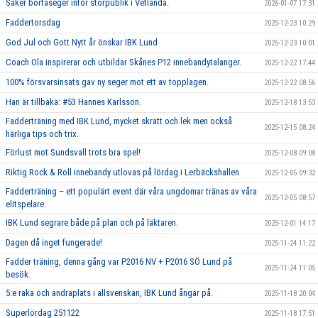
Säker bortaseger inför storpublik i Vetlanda.
2026-01-07 17:31
Faddertorsdag
2025-12-23 10:29
God Jul och Gott Nytt år önskar IBK Lund
2025-12-23 10:01
Coach Ola inspirerar och utbildar Skånes P12 innebandytalanger.
2025-12-22 17:44
100% försvarsinsats gav ny seger mot ett av topplagen.
2025-12-22 08:56
Han är tillbaka: #53 Hannes Karlsson.
2025-12-18 13:53
Fadderträning med IBK Lund, mycket skratt och lek men också
2025-12-15 08:24
härliga tips och trix.
Förlust mot Sundsvall trots bra spel!
2025-12-08 09:08
Riktig Rock & Roll innebandy utlovas på lördag i Lerbäckshallen
2025-12-05 09:32
Fadderträning – ett populärt event där våra ungdomar tränas av våra
2025-12-05 08:57
elitspelare.
IBK Lund segrare både på plan och på läktaren.
2025-12-01 14:17
Dagen då inget fungerade!
2025-11-24 11:22
Fadder träning, denna gång var P2016 NV + P2016 SÖ Lund på
2025-11-24 11:05
besök.
5:e raka och andraplats i allsvenskan, IBK Lund ångar på.
2025-11-18 20:04
Superlördag 251122
2025-11-18 17:51