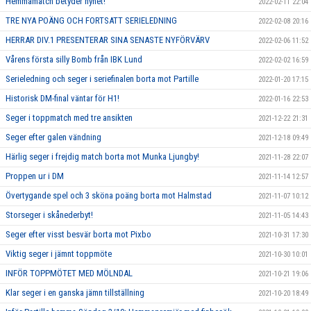
Hemmamatch betyder nyhet!
2022-02-11 22:04
TRE NYA POÄNG OCH FORTSATT SERIELEDNING
2022-02-08 20:16
HERRAR DIV.1 PRESENTERAR SINA SENASTE NYFÖRVÄRV
2022-02-06 11:52
Vårens första silly Bomb från IBK Lund
2022-02-02 16:59
Serieledning och seger i seriefinalen borta mot Partille
2022-01-20 17:15
Historisk DM-final väntar för H1!
2022-01-16 22:53
Seger i toppmatch med tre ansikten
2021-12-22 21:31
Seger efter galen vändning
2021-12-18 09:49
Härlig seger i frejdig match borta mot Munka Ljungby!
2021-11-28 22:07
Proppen ur i DM
2021-11-14 12:57
Övertygande spel och 3 sköna poäng borta mot Halmstad
2021-11-07 10:12
Storseger i skånederbyt!
2021-11-05 14:43
Seger efter visst besvär borta mot Pixbo
2021-10-31 17:30
Viktig seger i jämnt toppmöte
2021-10-30 10:01
INFÖR TOPPMÖTET MED MÖLNDAL
2021-10-21 19:06
Klar seger i en ganska jämn tillställning
2021-10-20 18:49