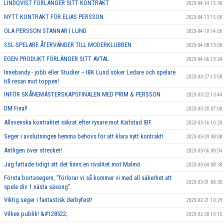
LINDQVIST FÖRLÄNGER SITT KONTRAKT
2023-04-14 15:30
NYTT KONTRAKT FÖR ELIAS PERSSON
2023-04-13 15:00
OLA PERSSON STANNAR I LUND
2023-04-10 14:00
SSL-SPELARE ÅTERVÄNDER TILL MODERKLUBBEN
2023-04-08 13:00
EGEN PRODUKT FÖRLÄNGER SITT AVTAL
2023-04-06 13:24
Innebandy - jobb eller Studier – IBK Lund söker Ledare och spelare
2023-03-27 13:58
till resan mot toppen!
INFÖR SKÅNEMÄSTERSKAPSFINALEN MED PRIM & PERSSON
2023-03-22 13:44
DM Final!
2023-03-20 07:00
Allsvenska kontraktet säkrat efter rysare mot Karlstad IBF.
2023-03-16 10:20
Seger i avslutningen hemma behövs för att klara nytt kontrakt!
2023-03-09 08:08
Äntligen över strecket!
2023-03-06 08:54
Jag fattade tidigt att det finns en rivalitet mot Malmö
2023-03-04 08:38
Första bortasegern, ’’förlorar vi så kommer vi med all säkerhet att
2023-03-01 08:35
spela div 1 nästa säsong’’.
Viktig seger i fantastisk derbyfest!
2023-02-21 10:29
Vilken publik! &#128522;
2023-02-20 10:15