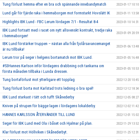
Tung förlust hemma efter en bra och spännande innebandymatch
2023-01-17 10:10
Lund går för fjärde raka i hemmaborgen mot formstarkt Hovslätt IK
2023-01-11 13:58
Highlights IBK Lund - FBC Lerum lördagen 7/1 - Resultat 8-4
2023-01-10 14:31
IBK Lund fortsatt med i racet om nytt allsvenskt kontrakt, tredje raka
2023-01-09 20:59
i hemmaborgen!
IBK Lund förstärker truppen – nästan alla från fjolårsavancemanget
2023-01-06 13:48
är nu tillbaka!
Lerum tror på seger i helgens bortamatch mot IBK Lund.
2023-01-05 16:48
#53Hannes Karlson inför lördagens drabbning och tankarna om
2023-01-05 10:53
första månaden tillbaka i Lunda dressen.
Tung bortaförlust mot ytterligare ett topplag
2022-12-20 10:45
Tung förlust borta mot Karlstad trots ledning o bra spel!
2022-12-12 18:34
IBK Lund starkast i tätt och tufft Skånederby
2022-12-05 08:27
Kniven på strupen för bägge lagen i lördagens lokalderby.
2022-12-02 11:42
HANNES KARLSSON ÅTERVÄNDER TILL LUND
2022-12-01 15:02
Seger för IBK Lund med Ola i båset och Hjalmar på plan.
2022-11-29 13:52
Klar förlust mot Höllviken i Skånederbyt.
2022-11-25 12:31