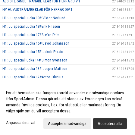
ASSISTERANDE TRÄNARE KLAR FÖR HERRAR DIV.1
2019-04-27 23:12
NY HUVUDTRÄNARE KLAR FÖR HERRAR DIV.1
2019-04-15 15:41
H1: Julspecial Lucka 19# Viktor Norlund
2018-12-19 18:18
H1: Julspecial Lucka 18#Erik Nilsson
2018-12-18 16:57
H1: Julspecial Lucka 17#Stefan Prim
2018-12-17 17:11
H1: Julspecial Lucka 16# David Johansson
2018-12-16 16:42
H1: Julspecial Lucka 15# Jakob Peraic
2018-12-15 10:47
H1: Julspecial lucka 14# Simon Svensson
2018-12-14 15:42
H1: Julspecial Lucka 13# Jesper Mattson
2018-12-13 17:00
H1: Julspecial Lucka 12#Anton Olenius
2018-12-12 17:31
H1: Julspecial Lucka 11#Dennis Davidsson
2018-12-11 15:56
För att hemsidan ska fungera korrekt använder vi nödvändiga cookies
H1: Julspecial Lucka 10# Gustav Sundqvist
2018-12-10 16:46
från SportAdmin. Dessa går inte att stänga av. Föreningen kan också
H1: Julspecial Lucka 9# Pontus Sölve
2018-12-09 13:54
använda frivilliga cookies, t.ex. för statistik eller marknadsföring. Du
H1: Julspecial Lucka 8# Hampus L-Olofsson
väljer själv om du vill acceptera dessa.
2018-12-08 10:01
H1: Julspecial Lucka 7# Erik Risberg
2018-12-07 16:45
Anpassa dina val
Acceptera nödvändiga
Acceptera alla
H1: Julspecial Lucka 6# Pontus Linde Olofsson
2018-12-06 14:57