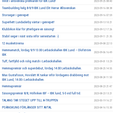
Vinst i allsvenska premiären för IBK Lund!
2023-09-25 08:40
Teambuilding helg 8-9/9 IBK Lund Elit Herrar Allsvenskan
2023-09-16 08:38
Storseger i genrepet
2023-09-16 07:59
Superhett Lundaderby väntar i genrepet!
2023-09-13 10:21
Klubbikon klar för ytterligare en säsong!
2023-09-12 17:26
Stabil seger i näst sista inför seriestarten :-)
2023-09-11 21:35
12 musketörerna
2023-09-08 22:13
Hemmamatch, lördag 9/9 13.00 Lerbäckshallen IBK Lund – Olofström
2023-09-06 16:49
IBK
Tuff, fartfylld och rolig match i Lerbäckshallen.
2023-09-01 13:29
Hemmapremiär och superdebut, lördag 14.00 Lerbäckshallen.
2023-08-25 14:55
Max Gustafsson, Hovslätt IK tankar inför lördagens drabbning mot
2023-08-24 11:50
IBK Lund, 14.00 i Lerbäckshallen.
Hemmapremiär
2023-08-23 21:47
Säsongspremiär 8/8, Höllviken IBF – IBK lund, 5-5 vid full tid.
2023-08-23 13:21
TALANG TAR STEGET UPP TILL A-TRUPPEN
2023-05-19 16:27
POÄNGKUNG FÖRLÄNGER SITT AVTAL
2023-04-16 15:30