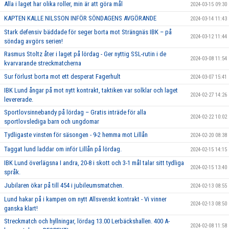
Alla i laget har olika roller, min är att göra mål
2024-03-15 09:30
KAPTEN KALLE NILSSON INFÖR SÖNDAGENS AVGÖRANDE
2024-03-14 11:43
Stark defensiv bäddade för seger borta mot Strängnäs IBK – på
2024-03-12 11:44
söndag avgörs serien!
Rasmus Stoltz åter i laget på lördag - Ger nyttig SSL-rutin i de
2024-03-08 11:54
kvarvarande streckmatcherna
Sur förlust borta mot ett desperat Fagerhult
2024-03-07 15:41
IBK Lund ångar på mot nytt kontrakt, taktiken var solklar och laget
2024-02-27 14:26
levererade.
Sportlovsinnebandy på lördag – Gratis inträde för alla
2024-02-22 10:02
sportlovslediga barn och ungdomar
Tydligaste vinsten för säsongen - 9-2 hemma mot Lillån
2024-02-20 08:38
Taggat lund laddar om inför Lillån på lördag.
2024-02-15 14:15
IBK Lund överlägsna I andra, 20-8 i skott och 3-1 mål talar sitt tydliga
2024-02-15 13:40
språk.
Jubilaren ökar på till 454 i jubileumsmatchen.
2024-02-13 08:55
Lund hakar på i kampen om nytt Allsvenskt kontrakt - Vi vinner
2024-02-13 08:50
ganska klart!
Streckmatch och hyllningar, lördag 13.00 Lerbäckshallen. 400 A-
2024-02-08 11:58