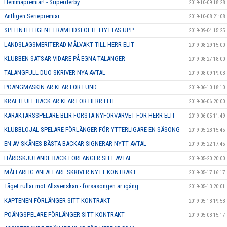
Hemmapremiär! - Superderby
2019-10-09 18:28
Äntligen Seriepremiär
2019-10-08 21:08
SPELINTELLIGENT FRAMTIDSLÖFTE FLYTTAS UPP
2019-09-04 15:25
LANDSLAGSMERITERAD MÅLVAKT TILL HERR ELIT
2019-08-29 15:00
KLUBBEN SATSAR VIDARE PÅ EGNA TALANGER
2019-08-27 18:00
TALANGFULL DUO SKRIVER NYA AVTAL
2019-08-09 19:03
POÄNGMASKIN ÄR KLAR FÖR LUND
2019-06-10 18:10
KRAFTFULL BACK ÄR KLAR FÖR HERR ELIT
2019-06-06 20:00
KARAKTÄRSSPELARE BLIR FÖRSTA NYFÖRVÄRVET FÖR HERR ELIT
2019-06-05 11:49
KLUBBLOJAL SPELARE FÖRLÄNGER FÖR YTTERLIGARE EN SÄSONG
2019-05-23 15:45
EN AV SKÅNES BÄSTA BACKAR SIGNERAR NYTT AVTAL
2019-05-22 17:45
HÅRDSKJUTANDE BACK FÖRLÄNGER SITT AVTAL
2019-05-20 20:00
MÅLFARLIG ANFALLARE SKRIVER NYTT KONTRAKT
2019-05-17 16:17
Tåget rullar mot Allsvenskan - försäsongen är igång
2019-05-13 20:01
KAPTENEN FÖRLÄNGER SITT KONTRAKT
2019-05-13 19:53
POÄNGSPELARE FÖRLÄNGER SITT KONTRAKT
2019-05-03 15:17