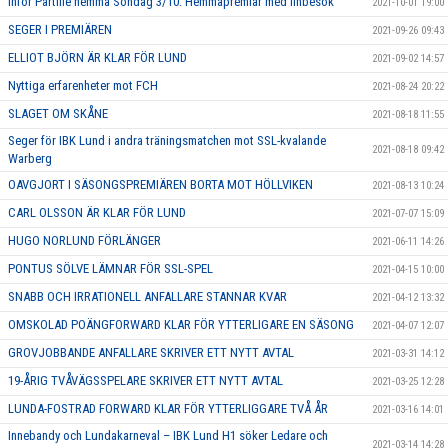
Inför Partille hemma Söndag 3/10: Hemmapremiär med finbesök
2021-10-01 19:00
SEGER I PREMIÄREN
2021-09-26 09:43
ELLIOT BJÖRN ÄR KLAR FÖR LUND
2021-09-02 14:57
Nyttiga erfarenheter mot FCH
2021-08-24 20:22
SLAGET OM SKÅNE
2021-08-18 11:55
Seger för IBK Lund i andra träningsmatchen mot SSL-kvalande
2021-08-18 09:42
Warberg
OAVGJORT I SÄSONGSPREMIÄREN BORTA MOT HÖLLVIKEN
2021-08-13 10:24
CARL OLSSON ÄR KLAR FÖR LUND
2021-07-07 15:09
HUGO NORLUND FÖRLÄNGER
2021-06-11 14:26
PONTUS SÖLVE LÄMNAR FÖR SSL-SPEL
2021-04-15 10:00
SNABB OCH IRRATIONELL ANFALLARE STANNAR KVAR
2021-04-12 13:32
OMSKOLAD POÄNGFORWARD KLAR FÖR YTTERLIGARE EN SÄSONG
2021-04-07 12:07
GROVJOBBANDE ANFALLARE SKRIVER ETT NYTT AVTAL
2021-03-31 14:12
19-ÅRIG TVÅVÄGSSPELARE SKRIVER ETT NYTT AVTAL
2021-03-25 12:28
LUNDA-FOSTRAD FORWARD KLAR FÖR YTTERLIGGARE TVÅ ÅR
2021-03-16 14:01
Innebandy och Lundakarneval – IBK Lund H1 söker Ledare och
2021-03-14 14:28