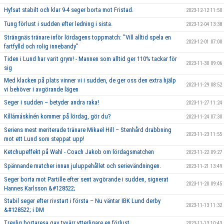
Hyfsat stabilt och klar 9-4 seger borta mot Fristad.
2023-12-12 11:50
Tung förlust i sudden efter ledning i sista.
2023-12-04 13:38
Strängnäs tränare inför lördagens toppmatch: "Vill alltid spela en
2023-12-01 07:00
fartfylld och rolig innebandy"
Tiden i Lund har varit grym! - Mannen som alltid ger 110% tackar för
2023-11-30 09:06
sig
Med klacken på plats vinner vi i sudden, de ger oss den extra hjälp
2023-11-29 08:52
vi behöver i avgörande lägen
Seger i sudden – betyder andra raka!
2023-11-27 11:24
Kíllámáskínén kommer på lördag, gör du?
2023-11-24 07:30
Seriens mest meriterade tränare Mikael Hill – Stenhård drabbning
2023-11-23 11:55
mot ett Lund som steppat upp!
Ketchupeffekt på Wahl - Coach Jakob om lördagsmatchen
2023-11-22 09:27
Spännande matcher innan juluppehållet och serievändningen.
2023-11-21 13:49
Seger borta mot Partille efter sent avgörande i sudden, signerat
2023-11-20 09:45
Hannes Karlsson &#128522;
Stabil seger efter rivstart i första – Nu väntar IBK Lund derby
2023-11-13 11:32
&#128522; i DM
Trevlig bortaresa gav tyvärr ytterligare en förlust.
2023-11-13 10:43