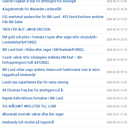
Gabriel Fogwall är klar för ytterligare två säsonger
2024-06-15 15:00
A-lagskontrakt för Alexander Linderståhl
2024-06-02 20:28
SSL-meriterad spelare klar för IBK Lund - #33 David Karlsson ansluter
2024-04-29 12:03
från IBK Dalen
TACK FÖR ALLT JAKOB ERICSON
2024-04-26 12:18
DM guld och plats i Svenska Cupen efter seger inför storpublik i
2024-04-14 22:03
Lundaderbyt!&#128522;
IBK Lund bäst i Skåne efter seger i DM finalen&#128522;.
2024-04-14 21:29
Coach Jakob inför söndagens stekheta DM final! – Blir
2024-04-10 09:10
förhoppningsvis fullt &#128522;
IBK Lund söker unga spelare, ledare och funktionärer som är extra
2024-04-08 09:53
taggade på Innebandy!
Lunds nya superfemma klar för nästa säsong
2024-04-05 12:56
#4 Christian Freij klar för ytterligare två år
2024-04-02 15:48
Kapten Kalle Nilsson fortsätter i IBK Lund
2024-03-30 21:59
SSL-MÅLVAKT ANSLUTER TILL LUND
2024-03-26 12:00
Allsvenskt kontrakt säkrat efter klar seger
2024-03-21 17:06
Innebandy och studier på toppnivå!
2024-03-18 15:24