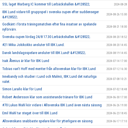
SSL laget Warberg IC kommer till Lerbäckshallen &#128522;
2024-08-28
IBK Lund vidare till gruppspel i svenska cupen efter suddenseger
2024-08-26 15:00
&#128522;
Godkänt i första träningsmatchen efter fina insatser av spelande
2024-08-21 18:00
nyförvärv.
Svenska cupen lördag 24/8 17.30 Lerbäckshallen &#128522;
2024-08-20 18:52
#21 Mika Jokikokko ansluter till IBK Lund.
2024-08-20 14:45
Dansk landslagsspelare ansluter till IBK Lund! &#128522;
2024-08-19 14:45
Isak Ålenius är klar för IBK Lund
2024-07-14 17:00
Tobias van’t Hoff med meriter från allsvenskan klar för IBK Lund
2024-07-12 16:30
Innebandy och studier i Lund och Malmö, IBK Lund det naturliga
2024-07-08 10:21
valet.
Simon Laraño klar för Lund
2024-07-02 18:48
Robert Andersson klar som assisterande tränare för IBK Lund
2024-06-30 17:00
#70 Lukas Wahl kör vidare i Allsvenska IBK Lund även nästa säsong
2024-06-26 19:00
Emil Wahl tar steget över till IBK Lund
2024-06-23 18:45
Allsvenskans snabbaste spelare klar för ytterligare en säsong
2024-06-17 17:10