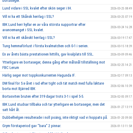
bortaseger.
Lund vidare i SSL kvalet efter skön seger i IH.
2026-03-25 08:49
Vill ni ha ett Skånsk herrlag i SSL?
2026-03-25 07:19
IBK Lund herr hyllar en av våra största supportrar efter
2026-03-24 16:28
avancemanget i SSL kvalet.
Vill ni ha ett skånskt herrlag i SSL?
2026-03-19 17:47
Tung hemmaförlust i första kvalmatchen och 0-1 i serien.
2026-03-15 18:39
En av årets bästa prestationen hittills, gav kvalplats till SSL.
2026-03-09 09:46
Ytterligare en bortaseger, denna gång efter målsnål tillställning mot
2026-02-25 14:21
FBC Lerum
Härlig seger mot toppkonkurrenten Hagunda IF.
2026-02-17 09:13
DM final för 5:e året i rad efter tight och tät match med fulla läktare
2026-02-06 10:39
borta mot Bjärred IBK
Bortasviten bruten efter 319 dagar trots 3-1 i spel 5-5.
2026-02-05 09:17
IBK Lund studsar tillbaka och tar ytterligare en bortaseger, men det
2026-01-27 13:19
satt hårt åt.
Dubbelhelgen resulterade i noll poäng, inte riktigt vad vi hoppats på.
2026-01-20 09:00
Grym förstaperiod gav ’’bara’’ 2 pinnar.
2026-01-13 11:58