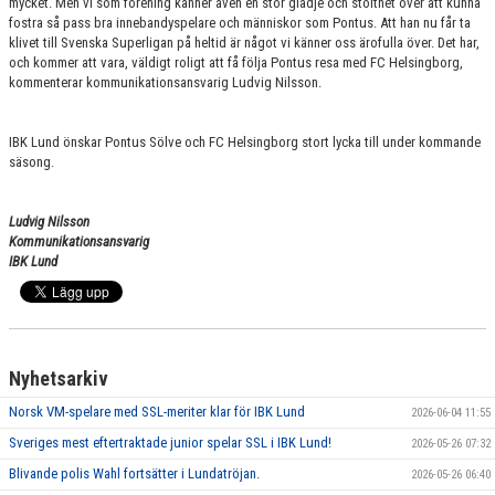
mycket. Men vi som förening känner även en stor glädje och stolthet över att kunna
fostra så pass bra innebandyspelare och människor som Pontus. Att han nu får ta
klivet till Svenska Superligan på heltid är något vi känner oss ärofulla över. Det har,
och kommer att vara, väldigt roligt att få följa Pontus resa med FC Helsingborg,
kommenterar kommunikationsansvarig Ludvig Nilsson.
IBK Lund önskar Pontus Sölve och FC Helsingborg stort lycka till under kommande
säsong.
Ludvig Nilsson
Kommunikationsansvarig
IBK Lund
Nyhetsarkiv
Norsk VM-spelare med SSL-meriter klar för IBK Lund
2026-06-04 11:55
Sveriges mest eftertraktade junior spelar SSL i IBK Lund!
2026-05-26 07:32
Blivande polis Wahl fortsätter i Lundatröjan.
2026-05-26 06:40