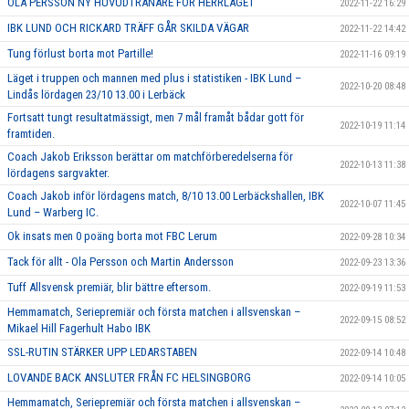
OLA PERSSON NY HUVUDTRÄNARE FÖR HERRLAGET
2022-11-22 16:29
IBK LUND OCH RICKARD TRÄFF GÅR SKILDA VÄGAR
2022-11-22 14:42
Tung förlust borta mot Partille!
2022-11-16 09:19
Läget i truppen och mannen med plus i statistiken - IBK Lund –
2022-10-20 08:48
Lindås lördagen 23/10 13.00 i Lerbäck
Fortsatt tungt resultatmässigt, men 7 mål framåt bådar gott för
2022-10-19 11:14
framtiden.
Coach Jakob Eriksson berättar om matchförberedelserna för
2022-10-13 11:38
lördagens sargvakter.
Coach Jakob inför lördagens match, 8/10 13.00 Lerbäckshallen, IBK
2022-10-07 11:45
Lund – Warberg IC.
Ok insats men 0 poäng borta mot FBC Lerum
2022-09-28 10:34
Tack för allt - Ola Persson och Martin Andersson
2022-09-23 13:36
Tuff Allsvensk premiär, blir bättre eftersom.
2022-09-19 11:53
Hemmamatch, Seriepremiär och första matchen i allsvenskan –
2022-09-15 08:52
Mikael Hill Fagerhult Habo IBK
SSL-RUTIN STÄRKER UPP LEDARSTABEN
2022-09-14 10:48
LOVANDE BACK ANSLUTER FRÅN FC HELSINGBORG
2022-09-14 10:05
Hemmamatch, Seriepremiär och första matchen i allsvenskan –