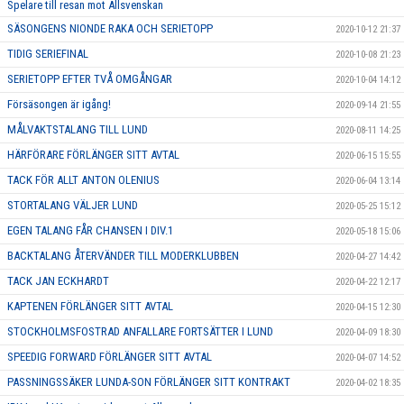
Spelare till resan mot Allsvenskan
SÄSONGENS NIONDE RAKA OCH SERIETOPP
2020-10-12 21:37
TIDIG SERIEFINAL
2020-10-08 21:23
SERIETOPP EFTER TVÅ OMGÅNGAR
2020-10-04 14:12
Försäsongen är igång!
2020-09-14 21:55
MÅLVAKTSTALANG TILL LUND
2020-08-11 14:25
HÄRFÖRARE FÖRLÄNGER SITT AVTAL
2020-06-15 15:55
TACK FÖR ALLT ANTON OLENIUS
2020-06-04 13:14
STORTALANG VÄLJER LUND
2020-05-25 15:12
EGEN TALANG FÅR CHANSEN I DIV.1
2020-05-18 15:06
BACKTALANG ÅTERVÄNDER TILL MODERKLUBBEN
2020-04-27 14:42
TACK JAN ECKHARDT
2020-04-22 12:17
KAPTENEN FÖRLÄNGER SITT AVTAL
2020-04-15 12:30
STOCKHOLMSFOSTRAD ANFALLARE FORTSÄTTER I LUND
2020-04-09 18:30
SPEEDIG FORWARD FÖRLÄNGER SITT AVTAL
2020-04-07 14:52
PASSNINGSSÄKER LUNDA-SON FÖRLÄNGER SITT KONTRAKT
2020-04-02 18:35