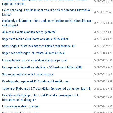
2022-04-07 21:15
avgörande match.
Galen vändning i Partille tvingar fram 3:e och avgörande i Allsvenska
2022-04-07 11:43
kvalet!
Innebandy och Studier – IBK Lund söker Ledare och Spelare till resan
2022-04-03 20:44
mot toppen!
Allsvensk kvalfinal mellan seriegiganterna!
2022-03-31 20:31
Seger mot Mölndal IBF borta och klara för kvalfinal!
2022-03-26 09:28
Säker seger i första kvalmatchen hemma mot Mölndal IBF.
2022-03-21 21:19
Seger och serieseger - Nu väntar Allsvenskt kval
2022-03-18 08:27
Förstaplatsen och val av kvalmotståndare på spel
2022-03-11 14:56
Ny seger och Fortsatt serieledning - 5-3 borta mot Mölndal IBF
2022-03-05 09:46
Storseger med 21-6 och 3 mål i boxplay!
2022-02-22 21:48
Övertygande seger med 13-0 borta mot Landskrona.
2022-02-17 20:52
Seger mot Pixbo med 9-7 efter dålig förstaperiod och underläge 1-4.
2022-02-17 20:46
Ny målkavalkad på g? – Tar Lund 13:e raka seriesegern och
2022-02-17 16:08
förstärker serieledningen?
Försvarsgeneralen förlänger!
2022-02-14 20:33