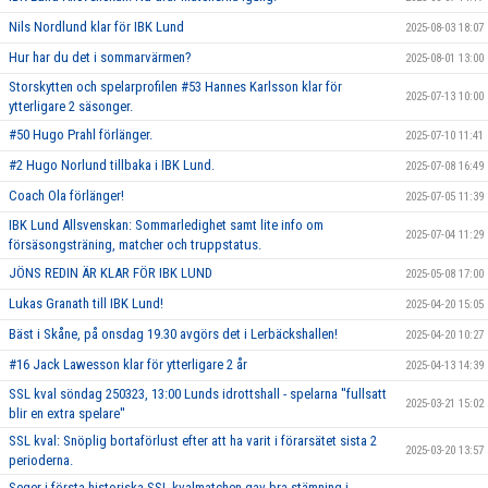
Nils Nordlund klar för IBK Lund
2025-08-03 18:07
Hur har du det i sommarvärmen?
2025-08-01 13:00
Storskytten och spelarprofilen #53 Hannes Karlsson klar för
2025-07-13 10:00
ytterligare 2 säsonger.
#50 Hugo Prahl förlänger.
2025-07-10 11:41
#2 Hugo Norlund tillbaka i IBK Lund.
2025-07-08 16:49
Coach Ola förlänger!
2025-07-05 11:39
IBK Lund Allsvenskan: Sommarledighet samt lite info om
2025-07-04 11:29
försäsongsträning, matcher och truppstatus.
JÖNS REDIN ÄR KLAR FÖR IBK LUND
2025-05-08 17:00
Lukas Granath till IBK Lund!
2025-04-20 15:05
Bäst i Skåne, på onsdag 19.30 avgörs det i Lerbäckshallen!
2025-04-20 10:27
#16 Jack Lawesson klar för ytterligare 2 år
2025-04-13 14:39
SSL kval söndag 250323, 13:00 Lunds idrottshall - spelarna ''fullsatt
2025-03-21 15:02
blir en extra spelare''
SSL kval: Snöplig bortaförlust efter att ha varit i förarsätet sista 2
2025-03-20 13:57
perioderna.
Seger i första historiska SSL kvalmatchen gav bra stämning i