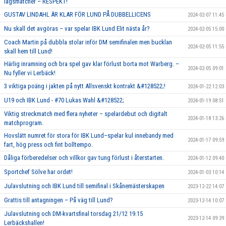
lagsmatcher – RESPEKT!
GUSTAV LINDAHL ÄR KLAR FÖR LUND PÅ DUBBELLICENS
2024-02-07 11:45
Nu skall det avgöras – var spelar IBK Lund Elit nästa år?
2024-02-05 15:00
Coach Martin på dubbla stolar inför DM semifinalen men bucklan
2024-02-05 11:55
skall hem till Lund!
Härlig inramning och bra spel gav klar förlust borta mot Warberg. –
2024-02-05 09:01
Nu fyller vi Lerbäck!
3 viktiga poäng i jakten på nytt Allsvenskt kontrakt &#128522;!
2024-01-22 12:03
U19 och IBK Lund - #70 Lukas Wahl &#128522;
2024-01-19 08:51
Viktig streckmatch med flera nyheter – spelardebut och digitalt
2024-01-18 13:26
matchprogram.
Hovslätt numret för stora för IBK Lund–spelar kul innebandy med
2024-01-17 09:59
fart, hög press och fint bolltempo.
Dåliga förberedelser och villkor gav tung förlust i återstarten.
2024-01-12 09:40
Sportchef Sölve har ordet!
2024-01-03 10:14
Julavslutning och IBK Lund till semifinal i Skånemästerskapen
2023-12-22 14:07
Grattis till antagningen – På väg till Lund?
2023-12-14 10:07
Julavslutning och DM-kvartsfinal torsdag 21/12 19.15
2023-12-14 09:39
Lerbäckshallen!