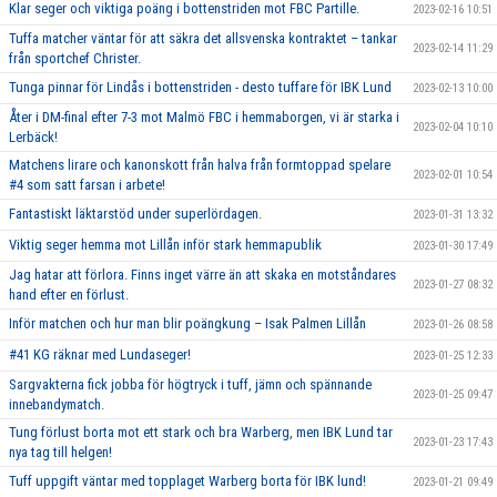
Klar seger och viktiga poäng i bottenstriden mot FBC Partille.
2023-02-16 10:51
Tuffa matcher väntar för att säkra det allsvenska kontraktet – tankar
2023-02-14 11:29
från sportchef Christer.
Tunga pinnar för Lindås i bottenstriden - desto tuffare för IBK Lund
2023-02-13 10:00
Åter i DM-final efter 7-3 mot Malmö FBC i hemmaborgen, vi är starka i
2023-02-04 10:10
Lerbäck!
Matchens lirare och kanonskott från halva från formtoppad spelare
2023-02-01 10:54
#4 som satt farsan i arbete!
Fantastiskt läktarstöd under superlördagen.
2023-01-31 13:32
Viktig seger hemma mot Lillån inför stark hemmapublik
2023-01-30 17:49
Jag hatar att förlora. Finns inget värre än att skaka en motståndares
2023-01-27 08:32
hand efter en förlust.
Inför matchen och hur man blir poängkung – Isak Palmen Lillån
2023-01-26 08:58
#41 KG räknar med Lundaseger!
2023-01-25 12:33
Sargvakterna fick jobba för högtryck i tuff, jämn och spännande
2023-01-25 09:47
innebandymatch.
Tung förlust borta mot ett stark och bra Warberg, men IBK Lund tar
2023-01-23 17:43
nya tag till helgen!
Tuff uppgift väntar med topplaget Warberg borta för IBK lund!
2023-01-21 09:49