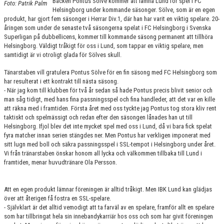
Backen Pontus Sölve kommer att lämna Lund för spel i FC
Foto: Patrik Palm
KONTAKT
Helsingborg under kommande säsonger. Sölve, som är en egen
produkt, har gjort fem säsonger i Herrar Div.1, där han har varit en viktig spelare. 20-
MATCHER
åringen som under de senaste två säsongerna spelat i FC Helsingborg i Svenska
Superligan på dubbellicens, kommer till kommande säsong permanent att tillhöra
Helsingborg. Väldigt tråkigt för oss i Lund, som tappar en viktig spelare, men
HERRAR ALLSVENSKAN 25/26
samtidigt är vi otroligt glada för Sölves skull.
SKÅNEMÄSTERSKAPEN 21/22
Tänarstaben vill gratulera Pontus Sölve för en fin säsong med FC Helsingborg som
har resulterat i ett kontrakt till nästa säsong.
- När jag kom till klubben för två år sedan så hade Pontus precis blivit senior och
man såg tidigt, med hans fina passningsspel och fina handleder, att det var en kille
att räkna med i framtiden. Första året med oss tyckte jag Pontus tog stora kliv rent
taktiskt och spelmässigt och redan efter den säsongen lånades han ut till
Helsingborg. Ifjol blev det inte mycket spel med oss i Lund, då vi bara fick spelat
fyra matcher innan serien stängdes ner. Men Pontus har verkligen imponerat med
sitt lugn med boll och säkra passningsspel i SSL-tempot i Helsingborg under året.
Vi från tränarstaben önskar honom all lycka och välkommen tillbaka till Lund i
framtiden, menar huvudtränare Ola Persson.
Att en egen produkt lämnar föreningen är alltid tråkigt. Men IBK Lund kan glädjas
över att återigen få fostra en SSL-spelare.
- Självklart är det alltid vemodigt att ta farväl av en spelare, framför allt en spelare
som har tillbringat hela sin innebandykarriär hos oss och som har givit föreningen