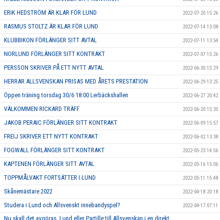
ERIK HEDSTRÖM ÄR KLAR FÖR LUND
2022-07-20 15:26
RASMUS STOLTZ ÄR KLAR FÖR LUND
2022-07-14 13:08
KLUBBIKON FÖRLÄNGER SITT AVTAL
2022-07-11 13:54
NORLUND FÖRLÄNGER SITT KONTRAKT
2022-07-07 15:26
PERSSON SKRIVER PÅ ETT NYTT AVTAL
2022-06-30 15:29
HERRAR ALLSVENSKAN PRISAS MED ÅRETS PRESTATION
2022-06-29 13:25
Öppen träning torsdag 30/6 18:00 Lerbäckshallen
2022-06-27 20:42
VÄLKOMMEN RICKARD TRÄFF
2022-06-20 15:35
JAKOB PERAIC FÖRLÄNGER SITT KONTRAKT
2022-06-09 15:57
FREIJ SKRIVER ETT NYTT KONTRAKT
2022-06-02 13:38
FOGWALL FÖRLÄNGER SITT KONTRAKT
2022-05-23 14:56
KAPTENEN FÖRLÄNGER SITT AVTAL
2022-05-16 15:06
TOPPMÅLVAKT FORTSÄTTER I LUND
2022-05-11 15:48
Skånemästare 2022
2022-04-18 20:18
Studera i Lund och Allsvenskt innebandyspel?
2022-04-17 07:11
Nu skall det avgöras, Lund eller Partille till Allsvenskan i en direkt