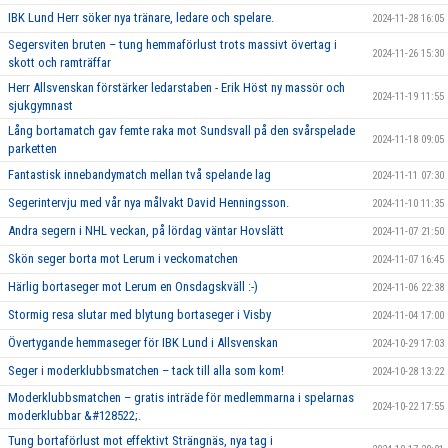
IBK Lund Herr söker nya tränare, ledare och spelare.
2024-11-28 16:05
Segersviten bruten – tung hemmaförlust trots massivt övertag i
2024-11-26 15:30
skott och ramträffar
Herr Allsvenskan förstärker ledarstaben - Erik Höst ny massör och
2024-11-19 11:55
sjukgymnast
Lång bortamatch gav femte raka mot Sundsvall på den svårspelade
2024-11-18 09:05
parketten
Fantastisk innebandymatch mellan två spelande lag
2024-11-11 07:30
Segerintervju med vår nya målvakt David Henningsson.
2024-11-10 11:35
Andra segern i NHL veckan, på lördag väntar Hovslätt
2024-11-07 21:50
Skön seger borta mot Lerum i veckomatchen
2024-11-07 16:45
Härlig bortaseger mot Lerum en Onsdagskväll :-)
2024-11-06 22:38
Stormig resa slutar med blytung bortaseger i Visby
2024-11-04 17:00
Övertygande hemmaseger för IBK Lund i Allsvenskan
2024-10-29 17:03
Seger i moderklubbsmatchen – tack till alla som kom!
2024-10-28 13:22
Moderklubbsmatchen – gratis inträde för medlemmarna i spelarnas
2024-10-22 17:55
moderklubbar &#128522;.
Tung bortaförlust mot effektivt Strängnäs, nya tag i