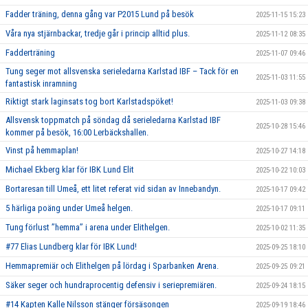
Fadder träning, denna gång var P2015 Lund på besök
2025-11-15 15:23
Våra nya stjärnbackar, tredje går i princip alltid plus.
2025-11-12 08:35
Fadderträning
2025-11-07 09:46
Tung seger mot allsvenska serieledarna Karlstad IBF – Tack för en
2025-11-03 11:55
fantastisk inramning
Riktigt stark laginsats tog bort Karlstadspöket!
2025-11-03 09:38
Allsvensk toppmatch på söndag då serieledarna Karlstad IBF
2025-10-28 15:46
kommer på besök, 16:00 Lerbäckshallen.
Vinst på hemmaplan!
2025-10-27 14:18
Michael Ekberg klar för IBK Lund Elit
2025-10-22 10:03
Bortaresan till Umeå, ett litet referat vid sidan av Innebandyn.
2025-10-17 09:42
5 härliga poäng under Umeå helgen.
2025-10-17 09:11
Tung förlust ’’hemma’’ i arena under Elithelgen.
2025-10-02 11:35
#77 Elias Lundberg klar för IBK Lund!
2025-09-25 18:10
Hemmapremiär och Elithelgen på lördag i Sparbanken Arena.
2025-09-25 09:21
Säker seger och hundraprocentig defensiv i seriepremiären.
2025-09-24 18:15
#14 Kapten Kalle Nilsson stänger försäsongen
2025-09-19 18:46