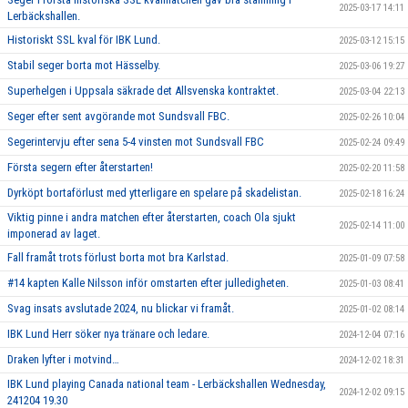
2025-03-17 14:11
Lerbäckshallen.
Historiskt SSL kval för IBK Lund.
2025-03-12 15:15
Stabil seger borta mot Hässelby.
2025-03-06 19:27
Superhelgen i Uppsala säkrade det Allsvenska kontraktet.
2025-03-04 22:13
Seger efter sent avgörande mot Sundsvall FBC.
2025-02-26 10:04
Segerintervju efter sena 5-4 vinsten mot Sundsvall FBC
2025-02-24 09:49
Första segern efter återstarten!
2025-02-20 11:58
Dyrköpt bortaförlust med ytterligare en spelare på skadelistan.
2025-02-18 16:24
Viktig pinne i andra matchen efter återstarten, coach Ola sjukt
2025-02-14 11:00
imponerad av laget.
Fall framåt trots förlust borta mot bra Karlstad.
2025-01-09 07:58
#14 kapten Kalle Nilsson inför omstarten efter julledigheten.
2025-01-03 08:41
Svag insats avslutade 2024, nu blickar vi framåt.
2025-01-02 08:14
IBK Lund Herr söker nya tränare och ledare.
2024-12-04 07:16
Draken lyfter i motvind…
2024-12-02 18:31
IBK Lund playing Canada national team - Lerbäckshallen Wednesday,
2024-12-02 09:15
241204 19.30