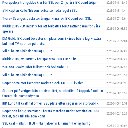
Kvalspelets trollgubbe klar för SSL och 2 nya år i IBK Lund tröjan!
2026-05-18 11:40
#14 Kapten Kalle Nilsson fortsätter leda laget i SSL
2026-05-15 14:41
Två av Sveriges bästa tonåringar klara för IBK Lund och SSL.
2026-05-07 19:01
Klubb 2015 - Ett initiativ för att förbättra förutsättningarna för våra
2026-05-06 08:50
spelare
DM Guld: IBK Lund befäster sin plats som Skånes bästa lag – extra
2026-05-01 22:04
kul med TV sporten på plats.
Vill ni ha ett Skånsk herrlag i SSL?
2026-04-21 07:08
Klubb 2015, ett initiativ för spelarna i IBK Lund Elit.
2026-04-19 09:49
2-0 i SSL kvalet inför fullsatt och böljande IH
2026-04-15 07:10
Vill ni ha ett Skånsk herrlag i SSL?
2026-04-12 15:59
Seger borta mot favoriten Karlstad och 1-0 i SSL kvalet.
2026-04-12 00:51
Studier på Sveriges bästa universitet, studentliv på toppnivå och en
2026-04-08 16:53
fantastisk innebandyresa.
IBK Lund till kvalfinal om en SSL plats efter seger inför storpublik.
2026-04-08 15:34
Seger och härlig stämning i första matchen under semifinalen i SSL
2026-04-02 16:26
kvalet, tack till alla som kom!
SSL kval – alla till IFU! – Nu hjälper vi killarna till en ny härlig
2026-04-01 09:02