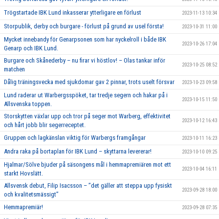
Trögstartade IBK Lund inkasserar ytterligare en förlust
2023-11-13 10:34
Storpublik, derby och burgare - förlust på grund av usel första!
2023-10-31 11:00
Mycket innebandy för Genarpsonen som har nyckelroll i både IBK
2023-10-26 17:04
Genarp och IBK Lund.
Burgare och Skånederby – nu firar vi höstlov! – Olas tankar inför
2023-10-25 08:52
matchen
Dålig träningsvecka med sjukdomar gav 2 pinnar, trots uselt försvar
2023-10-23 09:58
Lund raderar ut Warbergsspöket, tar tredje segern och hakar på i
2023-10-15 11:50
Allsvenska toppen.
Storskytten växlar upp och tror på seger mot Warberg, effektivitet
2023-10-12 16:43
och hårt jobb blir segerreceptet.
Gruppen och lagkänslan viktig för Warbergs framgångar
2023-10-11 16:23
Andra raka på bortaplan för IBK Lund – skyttarna levererar!
2023-10-10 09:25
Hjalmar/Sölve bjuder på säsongens mål i hemmapremiären mot ett
2023-10-04 16:11
starkt Hovslätt.
Allsvensk debut, Filip Isacsson – ’’det gäller att steppa upp fysiskt
2023-09-28 18:00
och kvalitetsmässigt’’
Hemmapremiär!
2023-09-28 07:35