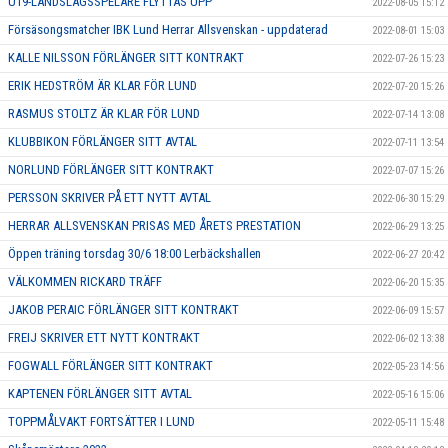
U19-LANDSLAGSSPELARE FLYTTAS UPP
2022-08-05 15:12
Försäsongsmatcher IBK Lund Herrar Allsvenskan - uppdaterad
2022-08-01 15:03
KALLE NILSSON FÖRLÄNGER SITT KONTRAKT
2022-07-26 15:23
ERIK HEDSTRÖM ÄR KLAR FÖR LUND
2022-07-20 15:26
RASMUS STOLTZ ÄR KLAR FÖR LUND
2022-07-14 13:08
KLUBBIKON FÖRLÄNGER SITT AVTAL
2022-07-11 13:54
NORLUND FÖRLÄNGER SITT KONTRAKT
2022-07-07 15:26
PERSSON SKRIVER PÅ ETT NYTT AVTAL
2022-06-30 15:29
HERRAR ALLSVENSKAN PRISAS MED ÅRETS PRESTATION
2022-06-29 13:25
Öppen träning torsdag 30/6 18:00 Lerbäckshallen
2022-06-27 20:42
VÄLKOMMEN RICKARD TRÄFF
2022-06-20 15:35
JAKOB PERAIC FÖRLÄNGER SITT KONTRAKT
2022-06-09 15:57
FREIJ SKRIVER ETT NYTT KONTRAKT
2022-06-02 13:38
FOGWALL FÖRLÄNGER SITT KONTRAKT
2022-05-23 14:56
KAPTENEN FÖRLÄNGER SITT AVTAL
2022-05-16 15:06
TOPPMÅLVAKT FORTSÄTTER I LUND
2022-05-11 15:48