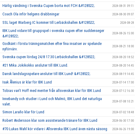
Härlig vändning i Svenska Cupen borta mot FCH &#128522;
2024-08-31 09:11
Coach Ola inför helgens drabbningar
2024-08-30 09:07
SSL laget Warberg IC kommer till Lerbäckshallen &#128522;
2024-08-28
IBK Lund vidare till gruppspel i svenska cupen efter suddenseger
2024-08-26 15:00
&#128522;
Godkänt i första träningsmatchen efter fina insatser av spelande
2024-08-21 18:00
nyförvärv.
Svenska cupen lördag 24/8 17.30 Lerbäckshallen &#128522;
2024-08-20 18:52
#21 Mika Jokikokko ansluter till IBK Lund.
2024-08-20 14:45
Dansk landslagsspelare ansluter till IBK Lund! &#128522;
2024-08-19 14:45
Isak Ålenius är klar för IBK Lund
2024-07-14 17:00
Tobias van’t Hoff med meriter från allsvenskan klar för IBK Lund
2024-07-12 16:30
Innebandy och studier i Lund och Malmö, IBK Lund det naturliga
2024-07-08 10:21
valet.
Simon Laraño klar för Lund
2024-07-02 18:48
Robert Andersson klar som assisterande tränare för IBK Lund
2024-06-30 17:00
#70 Lukas Wahl kör vidare i Allsvenska IBK Lund även nästa säsong
2024-06-26 19:00