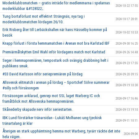
Moderklubbsmatchen – gratis inträde för medlemmarna i spelarnas
2024-10-22 17:55
moderklubbar &#128522;.
Tung bortaförlust mot effektivt Strängnäs, nya tag i
2024-10-17 20:01
moderklubbsmatchen lördagen 26/10.
Erik Risberg åter till Lerbäckshallen när hans Hässelby kommer på
2024-10-02 10:53
besök
Knapp förlust i första hemmamatchen i Arenan mot bra Karlstad IBF
2024-09-30 16:25
Premiärmålskytten Emil Wahl inför lördagens match mot Karlstad
2024-09-26 14:48
Seger i hemmapremiären, tempostark och svängig drabbning helt i
2024-09-23 17:55
publikens smak.
#33 David Karlsson inför seriepremiären på lördag
2024-09-20 09:15
Allsvensk elitmatch i arenan på lördag – Sportchef Sölve summerar
2024-09-19 10:30
#silly och försäsongen
Försäsongen avklarad, genrep mot SSL laget Warberg IC och
2024-09-17 16:46
framåtblick mot Allsvenska hemmapremiären.
Skånederby skapade nerv inför seriestarten.
2024-09-13 19:10
IBK Lund förstärker tränarsidan - Lukáš Molhanec ung tjeckisk
2024-09-11 10:11
tränartalang är klar
Återigen en stark upphämtning hemma mot Warberg, tyvärr räckte det inte
2024-09-04
hela vägen.