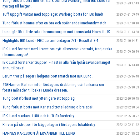
Tung förlust borta mot ett stark och bra Warberg, men IBK Lund tar
2023-01-23 17:43
nya tag till helgen!
Tuff uppgift väntar med topplaget Warberg borta för IBK lund!
2023-01-21 09:49
Tung förlust hemma efter en bra och spännande innebandymatch
2023-01-17 10:10
Lund går för fjärde raka i hemmaborgen mot formstarkt Hovslätt IK
2023-01-11 13:58
Highlights IBK Lund - FBC Lerum lördagen 7/1 - Resultat 8-4
2023-01-10 14:31
IBK Lund fortsatt med i racet om nytt allsvenskt kontrakt, tredje raka
2023-01-09 20:59
i hemmaborgen!
IBK Lund förstärker truppen – nästan alla från fjolårsavancemanget
2023-01-06 13:48
är nu tillbaka!
Lerum tror på seger i helgens bortamatch mot IBK Lund.
2023-01-05 16:48
#53Hannes Karlson inför lördagens drabbning och tankarna om
2023-01-05 10:53
första månaden tillbaka i Lunda dressen.
Tung bortaförlust mot ytterligare ett topplag
2022-12-20 10:45
Tung förlust borta mot Karlstad trots ledning o bra spel!
2022-12-12 18:34
IBK Lund starkast i tätt och tufft Skånederby
2022-12-05 08:27
Kniven på strupen för bägge lagen i lördagens lokalderby.
2022-12-02 11:42
HANNES KARLSSON ÅTERVÄNDER TILL LUND
2022-12-01 15:02