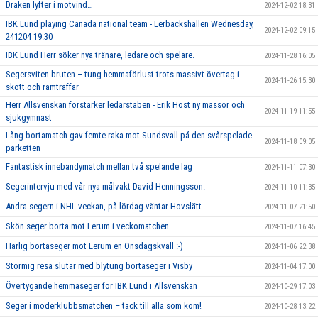
Draken lyfter i motvind…
2024-12-02 18:31
IBK Lund playing Canada national team - Lerbäckshallen Wednesday,
2024-12-02 09:15
241204 19.30
IBK Lund Herr söker nya tränare, ledare och spelare.
2024-11-28 16:05
Segersviten bruten – tung hemmaförlust trots massivt övertag i
2024-11-26 15:30
skott och ramträffar
Herr Allsvenskan förstärker ledarstaben - Erik Höst ny massör och
2024-11-19 11:55
sjukgymnast
Lång bortamatch gav femte raka mot Sundsvall på den svårspelade
2024-11-18 09:05
parketten
Fantastisk innebandymatch mellan två spelande lag
2024-11-11 07:30
Segerintervju med vår nya målvakt David Henningsson.
2024-11-10 11:35
Andra segern i NHL veckan, på lördag väntar Hovslätt
2024-11-07 21:50
Skön seger borta mot Lerum i veckomatchen
2024-11-07 16:45
Härlig bortaseger mot Lerum en Onsdagskväll :-)
2024-11-06 22:38
Stormig resa slutar med blytung bortaseger i Visby
2024-11-04 17:00
Övertygande hemmaseger för IBK Lund i Allsvenskan
2024-10-29 17:03
Seger i moderklubbsmatchen – tack till alla som kom!
2024-10-28 13:22