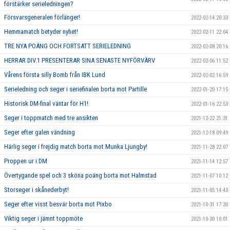
förstärker serieledningen?
Försvarsgeneralen förlänger!
2022-02-14 20:33
Hemmamatch betyder nyhet!
2022-02-11 22:04
TRE NYA POÄNG OCH FORTSATT SERIELEDNING
2022-02-08 20:16
HERRAR DIV.1 PRESENTERAR SINA SENASTE NYFÖRVÄRV
2022-02-06 11:52
Vårens första silly Bomb från IBK Lund
2022-02-02 16:59
Serieledning och seger i seriefinalen borta mot Partille
2022-01-20 17:15
Historisk DM-final väntar för H1!
2022-01-16 22:53
Seger i toppmatch med tre ansikten
2021-12-22 21:31
Seger efter galen vändning
2021-12-18 09:49
Härlig seger i frejdig match borta mot Munka Ljungby!
2021-11-28 22:07
Proppen ur i DM
2021-11-14 12:57
Övertygande spel och 3 sköna poäng borta mot Halmstad
2021-11-07 10:12
Storseger i skånederbyt!
2021-11-05 14:43
Seger efter visst besvär borta mot Pixbo
2021-10-31 17:30
Viktig seger i jämnt toppmöte
2021-10-30 10:01