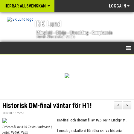
HERRAR ALLSVENSKAN
LOGGA IN
IBK Lund
Mångfald - Glädje - Utveckling - Kompisanda
Herrar Allsvenskan Södra
HEM
NYHETER
KALENDER
TRUPPEN
Historisk DM-final väntar för H1!
<
>
GÄSTBOK
2022-01-16 22:53
DM-final och drömmål av #25 Tevin Lindqvist.
BILDGALLERI
Drömmål av #25 Tevin Lindqvist |
I onsdags skulle vi försöka skriva historia i
Foto: Patrik Palm