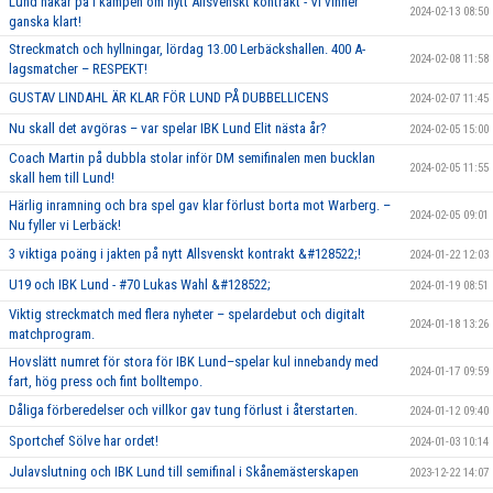
Lund hakar på i kampen om nytt Allsvenskt kontrakt - Vi vinner
2024-02-13 08:50
ganska klart!
Streckmatch och hyllningar, lördag 13.00 Lerbäckshallen. 400 A-
2024-02-08 11:58
lagsmatcher – RESPEKT!
GUSTAV LINDAHL ÄR KLAR FÖR LUND PÅ DUBBELLICENS
2024-02-07 11:45
Nu skall det avgöras – var spelar IBK Lund Elit nästa år?
2024-02-05 15:00
Coach Martin på dubbla stolar inför DM semifinalen men bucklan
2024-02-05 11:55
skall hem till Lund!
Härlig inramning och bra spel gav klar förlust borta mot Warberg. –
2024-02-05 09:01
Nu fyller vi Lerbäck!
3 viktiga poäng i jakten på nytt Allsvenskt kontrakt &#128522;!
2024-01-22 12:03
U19 och IBK Lund - #70 Lukas Wahl &#128522;
2024-01-19 08:51
Viktig streckmatch med flera nyheter – spelardebut och digitalt
2024-01-18 13:26
matchprogram.
Hovslätt numret för stora för IBK Lund–spelar kul innebandy med
2024-01-17 09:59
fart, hög press och fint bolltempo.
Dåliga förberedelser och villkor gav tung förlust i återstarten.
2024-01-12 09:40
Sportchef Sölve har ordet!
2024-01-03 10:14
Julavslutning och IBK Lund till semifinal i Skånemästerskapen
2023-12-22 14:07