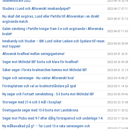
Skånemästare 2022
2022-04-18 20:18
Studera i Lund och Allsvenskt innebandyspel?
2022-04-17 07:11
Nu skall det avgöras, Lund eller Partille till Allsvenskan i en direkt
2022-04-07 21:15
avgörande match.
Galen vändning i Partille tvingar fram 3:e och avgörande i Allsvenska
2022-04-07 11:43
kvalet!
Innebandy och Studier – IBK Lund söker Ledare och Spelare till resan
2022-04-03 20:44
mot toppen!
Allsvensk kvalfinal mellan seriegiganterna!
2022-03-31 20:31
Seger mot Mölndal IBF borta och klara för kvalfinal!
2022-03-26 09:28
Säker seger i första kvalmatchen hemma mot Mölndal IBF.
2022-03-21 21:19
Seger och serieseger - Nu väntar Allsvenskt kval
2022-03-18 08:27
Förstaplatsen och val av kvalmotståndare på spel
2022-03-11 14:56
Ny seger och Fortsatt serieledning - 5-3 borta mot Mölndal IBF
2022-03-05 09:46
Storseger med 21-6 och 3 mål i boxplay!
2022-02-22 21:48
Övertygande seger med 13-0 borta mot Landskrona.
2022-02-17 20:52
Seger mot Pixbo med 9-7 efter dålig förstaperiod och underläge 1-4.
2022-02-17 20:46
Ny målkavalkad på g? – Tar Lund 13:e raka seriesegern och
2022-02-17 16:08