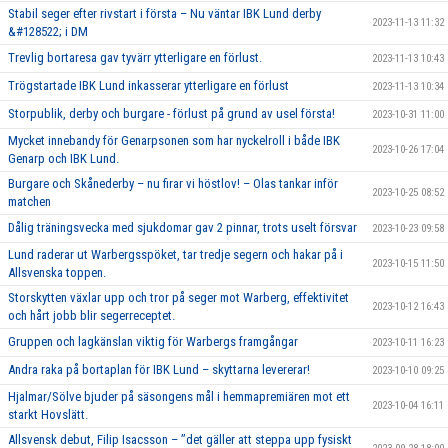
Stabil seger efter rivstart i första – Nu väntar IBK Lund derby
2023-11-13 11:32
&#128522; i DM
Trevlig bortaresa gav tyvärr ytterligare en förlust.
2023-11-13 10:43
Trögstartade IBK Lund inkasserar ytterligare en förlust
2023-11-13 10:34
Storpublik, derby och burgare - förlust på grund av usel första!
2023-10-31 11:00
Mycket innebandy för Genarpsonen som har nyckelroll i både IBK
2023-10-26 17:04
Genarp och IBK Lund.
Burgare och Skånederby – nu firar vi höstlov! – Olas tankar inför
2023-10-25 08:52
matchen
Dålig träningsvecka med sjukdomar gav 2 pinnar, trots uselt försvar
2023-10-23 09:58
Lund raderar ut Warbergsspöket, tar tredje segern och hakar på i
2023-10-15 11:50
Allsvenska toppen.
Storskytten växlar upp och tror på seger mot Warberg, effektivitet
2023-10-12 16:43
och hårt jobb blir segerreceptet.
Gruppen och lagkänslan viktig för Warbergs framgångar
2023-10-11 16:23
Andra raka på bortaplan för IBK Lund – skyttarna levererar!
2023-10-10 09:25
Hjalmar/Sölve bjuder på säsongens mål i hemmapremiären mot ett
2023-10-04 16:11
starkt Hovslätt.
Allsvensk debut, Filip Isacsson – ’’det gäller att steppa upp fysiskt