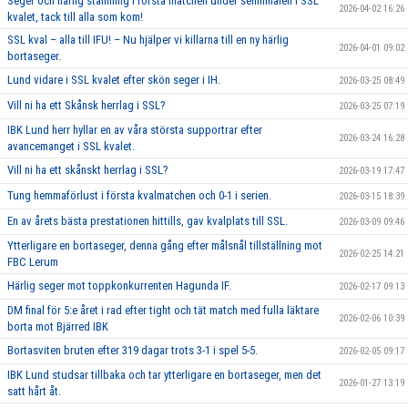
Seger och härlig stämning i första matchen under semifinalen i SSL
2026-04-02 16:26
kvalet, tack till alla som kom!
SSL kval – alla till IFU! – Nu hjälper vi killarna till en ny härlig
2026-04-01 09:02
bortaseger.
Lund vidare i SSL kvalet efter skön seger i IH.
2026-03-25 08:49
Vill ni ha ett Skånsk herrlag i SSL?
2026-03-25 07:19
IBK Lund herr hyllar en av våra största supportrar efter
2026-03-24 16:28
avancemanget i SSL kvalet.
Vill ni ha ett skånskt herrlag i SSL?
2026-03-19 17:47
Tung hemmaförlust i första kvalmatchen och 0-1 i serien.
2026-03-15 18:39
En av årets bästa prestationen hittills, gav kvalplats till SSL.
2026-03-09 09:46
Ytterligare en bortaseger, denna gång efter målsnål tillställning mot
2026-02-25 14:21
FBC Lerum
Härlig seger mot toppkonkurrenten Hagunda IF.
2026-02-17 09:13
DM final för 5:e året i rad efter tight och tät match med fulla läktare
2026-02-06 10:39
borta mot Bjärred IBK
Bortasviten bruten efter 319 dagar trots 3-1 i spel 5-5.
2026-02-05 09:17
IBK Lund studsar tillbaka och tar ytterligare en bortaseger, men det
2026-01-27 13:19
satt hårt åt.