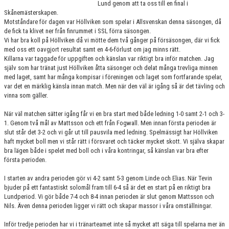
Lund genom att ta oss till en final i
KONTAKT
Skånemästerskapen.
Motståndare för dagen var Höllviken som spelar i Allsvenskan denna säsongen, då
MATCHER
de fick ta klivet ner från finrummet i SSL förra säsongen.
Vi har bra koll på Höllviken då vi mötte dem två gånger på försäsongen, där vi fick
med oss ett oavgjort resultat samt en 4-6-förlust om jag minns rätt.
HERRAR ALLSVENSKAN 25/26
Killarna var taggade för uppgiften och känslan var riktigt bra inför matchen. Jag
själv som har tränat just Höllviken åtta säsonger och delat många trevliga minnen
SKÅNEMÄSTERSKAPEN 21/22
med laget, samt har många kompisar i föreningen och laget som fortfarande spelar,
var det en märklig känsla innan match. Men när den väl är igång så är det tävling och
vinna som gäller.
När väl matchen sätter igång får vi en bra start med både ledning 1-0 samt 2-1 och 3-
1. Genom två mål av Mattsson och ett från Fogwall. Men innan första perioden är
slut står det 3-2 och vi går ut till pausvila med ledning. Spelmässigt har Höllviken
haft mycket boll men vi står rätt i försvaret och täcker mycket skott. Vi själva skapar
bra lägen både i spelet med boll och i våra kontringar, så känslan var bra efter
första perioden.
I starten av andra perioden gör vi 4-2 samt 5-3 genom Linde och Elias. När Tevin
bjuder på ett fantastiskt solomål fram till 6-4 så är det en start på en riktigt bra
Lundperiod. Vi gör både 7-4 och 8-4 innan perioden är slut genom Mattsson och
Nils. Även denna perioden ligger vi rätt och skapar massor i våra omställningar.
Inför tredje perioden har vi i tränarteamet inte så mycket att säga till spelarna mer än