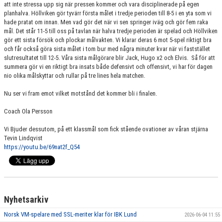
att inte stressa upp sig när pressen kommer och vara disciplinerade på egen
planhalva. Höllviken gör tyvärr första målet i tredje perioden till 8-5 i en yta som vi
hade pratat om innan. Men vad gör det när vi sen springer iväg och gör fem raka
mål. Det står 11-5 till oss på tavlan när halva tredje perioden är spelad och Höllviken
gör ett sista försök och plockar målvakten. Vi klarar deras 6 mot 5-spel riktigt bra
och får också göra sista målet i tom bur med några minuter kvar när vi faststället
slutresultatet till 12-5. Våra sista målgörare blir Jack, Hugo x2 och Elvis. Så för att
summera gör vi en riktigt bra insats både defensivt och offensivt, vi har för dagen
nio olika målskyttar och rullar på tre lines hela matchen.
Nu ser vi fram emot vilket motstånd det kommer bli i finalen.
Coach Ola Persson
Vi Bjuder dessutom, på ett klassmål som fick stående ovationer av våran stjärna
Tevin Lindqvist
https://youtu.be/69nat2f_Q54
Nyhetsarkiv
Norsk VM-spelare med SSL-meriter klar för IBK Lund
2026-06-04 11:55