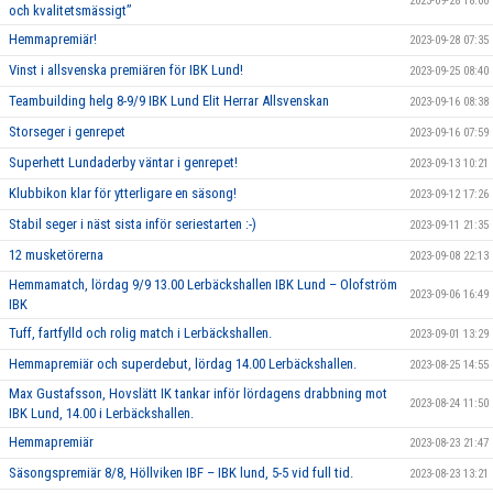
2023-09-28 18:00
och kvalitetsmässigt’’
Hemmapremiär!
2023-09-28 07:35
Vinst i allsvenska premiären för IBK Lund!
2023-09-25 08:40
Teambuilding helg 8-9/9 IBK Lund Elit Herrar Allsvenskan
2023-09-16 08:38
Storseger i genrepet
2023-09-16 07:59
Superhett Lundaderby väntar i genrepet!
2023-09-13 10:21
Klubbikon klar för ytterligare en säsong!
2023-09-12 17:26
Stabil seger i näst sista inför seriestarten :-)
2023-09-11 21:35
12 musketörerna
2023-09-08 22:13
Hemmamatch, lördag 9/9 13.00 Lerbäckshallen IBK Lund – Olofström
2023-09-06 16:49
IBK
Tuff, fartfylld och rolig match i Lerbäckshallen.
2023-09-01 13:29
Hemmapremiär och superdebut, lördag 14.00 Lerbäckshallen.
2023-08-25 14:55
Max Gustafsson, Hovslätt IK tankar inför lördagens drabbning mot
2023-08-24 11:50
IBK Lund, 14.00 i Lerbäckshallen.
Hemmapremiär
2023-08-23 21:47
Säsongspremiär 8/8, Höllviken IBF – IBK lund, 5-5 vid full tid.
2023-08-23 13:21