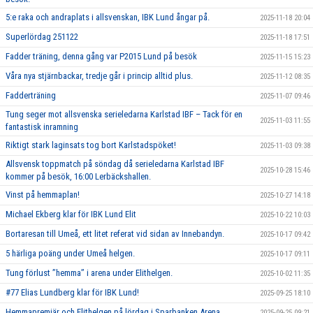
5:e raka och andraplats i allsvenskan, IBK Lund ångar på.
2025-11-18 20:04
Superlördag 251122
2025-11-18 17:51
Fadder träning, denna gång var P2015 Lund på besök
2025-11-15 15:23
Våra nya stjärnbackar, tredje går i princip alltid plus.
2025-11-12 08:35
Fadderträning
2025-11-07 09:46
Tung seger mot allsvenska serieledarna Karlstad IBF – Tack för en
2025-11-03 11:55
fantastisk inramning
Riktigt stark laginsats tog bort Karlstadspöket!
2025-11-03 09:38
Allsvensk toppmatch på söndag då serieledarna Karlstad IBF
2025-10-28 15:46
kommer på besök, 16:00 Lerbäckshallen.
Vinst på hemmaplan!
2025-10-27 14:18
Michael Ekberg klar för IBK Lund Elit
2025-10-22 10:03
Bortaresan till Umeå, ett litet referat vid sidan av Innebandyn.
2025-10-17 09:42
5 härliga poäng under Umeå helgen.
2025-10-17 09:11
Tung förlust ’’hemma’’ i arena under Elithelgen.
2025-10-02 11:35
#77 Elias Lundberg klar för IBK Lund!
2025-09-25 18:10
Hemmapremiär och Elithelgen på lördag i Sparbanken Arena.
2025-09-25 09:21