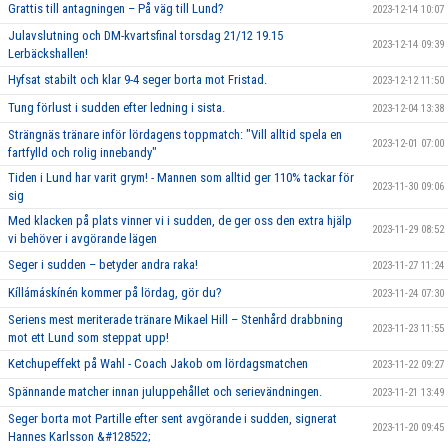
Grattis till antagningen – På väg till Lund?
2023-12-14 10:07
Julavslutning och DM-kvartsfinal torsdag 21/12 19.15
2023-12-14 09:39
Lerbäckshallen!
Hyfsat stabilt och klar 9-4 seger borta mot Fristad.
2023-12-12 11:50
Tung förlust i sudden efter ledning i sista.
2023-12-04 13:38
Strängnäs tränare inför lördagens toppmatch: "Vill alltid spela en
2023-12-01 07:00
fartfylld och rolig innebandy"
Tiden i Lund har varit grym! - Mannen som alltid ger 110% tackar för
2023-11-30 09:06
sig
Med klacken på plats vinner vi i sudden, de ger oss den extra hjälp
2023-11-29 08:52
vi behöver i avgörande lägen
Seger i sudden – betyder andra raka!
2023-11-27 11:24
Kíllámáskínén kommer på lördag, gör du?
2023-11-24 07:30
Seriens mest meriterade tränare Mikael Hill – Stenhård drabbning
2023-11-23 11:55
mot ett Lund som steppat upp!
Ketchupeffekt på Wahl - Coach Jakob om lördagsmatchen
2023-11-22 09:27
Spännande matcher innan juluppehållet och serievändningen.
2023-11-21 13:49
Seger borta mot Partille efter sent avgörande i sudden, signerat
2023-11-20 09:45
Hannes Karlsson &#128522;