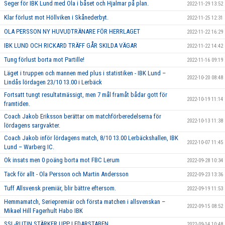
Seger för IBK Lund med Ola i båset och Hjalmar på plan.
2022-11-29 13:52
Klar förlust mot Höllviken i Skånederbyt.
2022-11-25 12:31
OLA PERSSON NY HUVUDTRÄNARE FÖR HERRLAGET
2022-11-22 16:29
IBK LUND OCH RICKARD TRÄFF GÅR SKILDA VÄGAR
2022-11-22 14:42
Tung förlust borta mot Partille!
2022-11-16 09:19
Läget i truppen och mannen med plus i statistiken - IBK Lund –
2022-10-20 08:48
Lindås lördagen 23/10 13.00 i Lerbäck
Fortsatt tungt resultatmässigt, men 7 mål framåt bådar gott för
2022-10-19 11:14
framtiden.
Coach Jakob Eriksson berättar om matchförberedelserna för
2022-10-13 11:38
lördagens sargvakter.
Coach Jakob inför lördagens match, 8/10 13.00 Lerbäckshallen, IBK
2022-10-07 11:45
Lund – Warberg IC.
Ok insats men 0 poäng borta mot FBC Lerum
2022-09-28 10:34
Tack för allt - Ola Persson och Martin Andersson
2022-09-23 13:36
Tuff Allsvensk premiär, blir bättre eftersom.
2022-09-19 11:53
Hemmamatch, Seriepremiär och första matchen i allsvenskan –
2022-09-15 08:52
Mikael Hill Fagerhult Habo IBK
SSL-RUTIN STÄRKER UPP LEDARSTABEN
2022-09-14 10:48