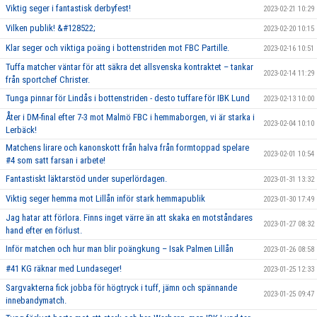
Viktig seger i fantastisk derbyfest!
2023-02-21 10:29
Vilken publik! &#128522;
2023-02-20 10:15
Klar seger och viktiga poäng i bottenstriden mot FBC Partille.
2023-02-16 10:51
Tuffa matcher väntar för att säkra det allsvenska kontraktet – tankar
2023-02-14 11:29
från sportchef Christer.
Tunga pinnar för Lindås i bottenstriden - desto tuffare för IBK Lund
2023-02-13 10:00
Åter i DM-final efter 7-3 mot Malmö FBC i hemmaborgen, vi är starka i
2023-02-04 10:10
Lerbäck!
Matchens lirare och kanonskott från halva från formtoppad spelare
2023-02-01 10:54
#4 som satt farsan i arbete!
Fantastiskt läktarstöd under superlördagen.
2023-01-31 13:32
Viktig seger hemma mot Lillån inför stark hemmapublik
2023-01-30 17:49
Jag hatar att förlora. Finns inget värre än att skaka en motståndares
2023-01-27 08:32
hand efter en förlust.
Inför matchen och hur man blir poängkung – Isak Palmen Lillån
2023-01-26 08:58
#41 KG räknar med Lundaseger!
2023-01-25 12:33
Sargvakterna fick jobba för högtryck i tuff, jämn och spännande
2023-01-25 09:47
innebandymatch.