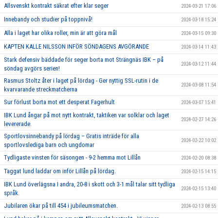
Allsvenskt kontrakt säkrat efter klar seger
2024-03-21 17:06
Innebandy och studier på toppnivå!
2024-03-18 15:24
Alla i laget har olika roller, min är att göra mål
2024-03-15 09:30
KAPTEN KALLE NILSSON INFÖR SÖNDAGENS AVGÖRANDE
2024-03-14 11:43
Stark defensiv bäddade för seger borta mot Strängnäs IBK – på
2024-03-12 11:44
söndag avgörs serien!
Rasmus Stoltz åter i laget på lördag - Ger nyttig SSL-rutin i de
2024-03-08 11:54
kvarvarande streckmatcherna
Sur förlust borta mot ett desperat Fagerhult
2024-03-07 15:41
IBK Lund ångar på mot nytt kontrakt, taktiken var solklar och laget
2024-02-27 14:26
levererade.
Sportlovsinnebandy på lördag – Gratis inträde för alla
2024-02-22 10:02
sportlovslediga barn och ungdomar
Tydligaste vinsten för säsongen - 9-2 hemma mot Lillån
2024-02-20 08:38
Taggat lund laddar om inför Lillån på lördag.
2024-02-15 14:15
IBK Lund överlägsna I andra, 20-8 i skott och 3-1 mål talar sitt tydliga
2024-02-15 13:40
språk.
Jubilaren ökar på till 454 i jubileumsmatchen.
2024-02-13 08:55