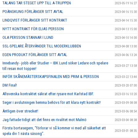
TALANG TAR STEGET UPP TILL A-TRUPPEN
2023-05-19 16:27
POÄNGKUNG FÖRLÄNGER SITT AVTAL
2023-04-16 15:30
LINDQVIST FÖRLÄNGER SITT KONTRAKT
2023-04-14 15:30
NYTT KONTRAKT FÖR ELIAS PERSSON
2023-04-13 15:00
OLA PERSSON STANNAR I LUND
2023-04-10 14:00
SSL-SPELARE ÅTERVÄNDER TILL MODERKLUBBEN
2023-04-08 13:00
EGEN PRODUKT FÖRLÄNGER SITT AVTAL
2023-04-06 13:24
Innebandy - jobb eller Studier – IBK Lund söker Ledare och spelare
2023-03-27 13:58
till resan mot toppen!
INFÖR SKÅNEMÄSTERSKAPSFINALEN MED PRIM & PERSSON
2023-03-22 13:44
DM Final!
2023-03-20 07:00
Allsvenska kontraktet säkrat efter rysare mot Karlstad IBF.
2023-03-16 10:20
Seger i avslutningen hemma behövs för att klara nytt kontrakt!
2023-03-09 08:08
Äntligen över strecket!
2023-03-06 08:54
Jag fattade tidigt att det finns en rivalitet mot Malmö
2023-03-04 08:38
Första bortasegern, ’’förlorar vi så kommer vi med all säkerhet att
2023-03-01 08:35
spela div 1 nästa säsong’’.