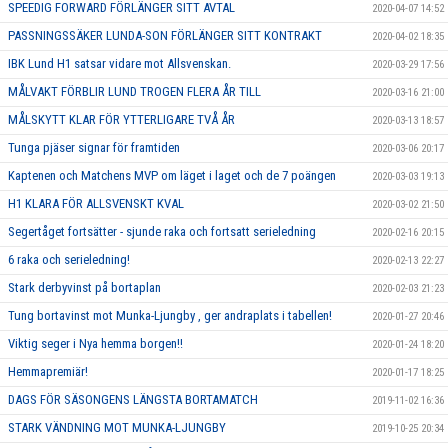
SPEEDIG FORWARD FÖRLÄNGER SITT AVTAL
2020-04-07 14:52
PASSNINGSSÄKER LUNDA-SON FÖRLÄNGER SITT KONTRAKT
2020-04-02 18:35
IBK Lund H1 satsar vidare mot Allsvenskan.
2020-03-29 17:56
MÅLVAKT FÖRBLIR LUND TROGEN FLERA ÅR TILL
2020-03-16 21:00
MÅLSKYTT KLAR FÖR YTTERLIGARE TVÅ ÅR
2020-03-13 18:57
Tunga pjäser signar för framtiden
2020-03-06 20:17
Kaptenen och Matchens MVP om läget i laget och de 7 poängen
2020-03-03 19:13
H1 KLARA FÖR ALLSVENSKT KVAL
2020-03-02 21:50
Segertåget fortsätter - sjunde raka och fortsatt serieledning
2020-02-16 20:15
6 raka och serieledning!
2020-02-13 22:27
Stark derbyvinst på bortaplan
2020-02-03 21:23
Tung bortavinst mot Munka-Ljungby , ger andraplats i tabellen!
2020-01-27 20:46
Viktig seger i Nya hemma borgen!!
2020-01-24 18:20
Hemmapremiär!
2020-01-17 18:25
DAGS FÖR SÄSONGENS LÄNGSTA BORTAMATCH
2019-11-02 16:36
STARK VÄNDNING MOT MUNKA-LJUNGBY
2019-10-25 20:34