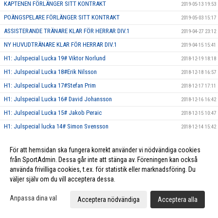
KAPTENEN FÖRLÄNGER SITT KONTRAKT
2019-05-13 19:53
POÄNGSPELARE FÖRLÄNGER SITT KONTRAKT
2019-05-03 15:17
ASSISTERANDE TRÄNARE KLAR FÖR HERRAR DIV.1
2019-04-27 23:12
NY HUVUDTRÄNARE KLAR FÖR HERRAR DIV.1
2019-04-15 15:41
H1: Julspecial Lucka 19# Viktor Norlund
2018-12-19 18:18
H1: Julspecial Lucka 18#Erik Nilsson
2018-12-18 16:57
H1: Julspecial Lucka 17#Stefan Prim
2018-12-17 17:11
H1: Julspecial Lucka 16# David Johansson
2018-12-16 16:42
H1: Julspecial Lucka 15# Jakob Peraic
2018-12-15 10:47
H1: Julspecial lucka 14# Simon Svensson
2018-12-14 15:42
H1: Julspecial Lucka 13# Jesper Mattson
2018-12-13 17:00
För att hemsidan ska fungera korrekt använder vi nödvändiga cookies
H1: Julspecial Lucka 12#Anton Olenius
2018-12-12 17:31
från SportAdmin. Dessa går inte att stänga av. Föreningen kan också
H1: Julspecial Lucka 11#Dennis Davidsson
2018-12-11 15:56
använda frivilliga cookies, t.ex. för statistik eller marknadsföring. Du
väljer själv om du vill acceptera dessa.
H1: Julspecial Lucka 10# Gustav Sundqvist
2018-12-10 16:46
H1: Julspecial Lucka 9# Pontus Sölve
2018-12-09 13:54
Anpassa dina val
Acceptera nödvändiga
Acceptera alla
H1: Julspecial Lucka 8# Hampus L-Olofsson
2018-12-08 10:01