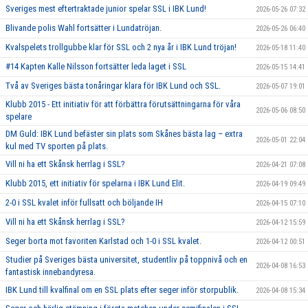
Sveriges mest eftertraktade junior spelar SSL i IBK Lund!
2026-05-26 07:32
Blivande polis Wahl fortsätter i Lundatröjan.
2026-05-26 06:40
Kvalspelets trollgubbe klar för SSL och 2 nya år i IBK Lund tröjan!
2026-05-18 11:40
#14 Kapten Kalle Nilsson fortsätter leda laget i SSL
2026-05-15 14:41
Två av Sveriges bästa tonåringar klara för IBK Lund och SSL.
2026-05-07 19:01
Klubb 2015 - Ett initiativ för att förbättra förutsättningarna för våra
2026-05-06 08:50
spelare
DM Guld: IBK Lund befäster sin plats som Skånes bästa lag – extra
2026-05-01 22:04
kul med TV sporten på plats.
Vill ni ha ett Skånsk herrlag i SSL?
2026-04-21 07:08
Klubb 2015, ett initiativ för spelarna i IBK Lund Elit.
2026-04-19 09:49
2-0 i SSL kvalet inför fullsatt och böljande IH
2026-04-15 07:10
Vill ni ha ett Skånsk herrlag i SSL?
2026-04-12 15:59
Seger borta mot favoriten Karlstad och 1-0 i SSL kvalet.
2026-04-12 00:51
Studier på Sveriges bästa universitet, studentliv på toppnivå och en
2026-04-08 16:53
fantastisk innebandyresa.
IBK Lund till kvalfinal om en SSL plats efter seger inför storpublik.
2026-04-08 15:34