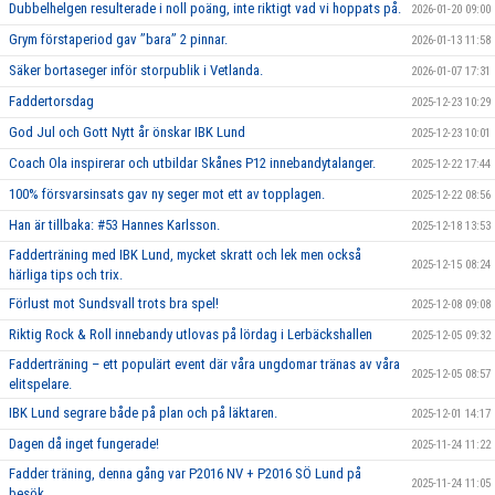
Dubbelhelgen resulterade i noll poäng, inte riktigt vad vi hoppats på.
2026-01-20 09:00
Grym förstaperiod gav ’’bara’’ 2 pinnar.
2026-01-13 11:58
Säker bortaseger inför storpublik i Vetlanda.
2026-01-07 17:31
Faddertorsdag
2025-12-23 10:29
God Jul och Gott Nytt år önskar IBK Lund
2025-12-23 10:01
Coach Ola inspirerar och utbildar Skånes P12 innebandytalanger.
2025-12-22 17:44
100% försvarsinsats gav ny seger mot ett av topplagen.
2025-12-22 08:56
Han är tillbaka: #53 Hannes Karlsson.
2025-12-18 13:53
Fadderträning med IBK Lund, mycket skratt och lek men också
2025-12-15 08:24
härliga tips och trix.
Förlust mot Sundsvall trots bra spel!
2025-12-08 09:08
Riktig Rock & Roll innebandy utlovas på lördag i Lerbäckshallen
2025-12-05 09:32
Fadderträning – ett populärt event där våra ungdomar tränas av våra
2025-12-05 08:57
elitspelare.
IBK Lund segrare både på plan och på läktaren.
2025-12-01 14:17
Dagen då inget fungerade!
2025-11-24 11:22
Fadder träning, denna gång var P2016 NV + P2016 SÖ Lund på
2025-11-24 11:05
besök.