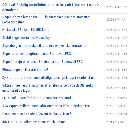
SSL kval: Snöplig bortaförlust efter att ha varit i förarsätet sista 2
2025-03-20 13:57
perioderna.
Seger i första historiska SSL kvalmatchen gav bra stämning i
2025-03-17 14:11
Lerbäckshallen.
Historiskt SSL kval för IBK Lund.
2025-03-12 15:15
Stabil seger borta mot Hässelby.
2025-03-06 19:27
Superhelgen i Uppsala säkrade det Allsvenska kontraktet.
2025-03-04 22:13
Seger efter sent avgörande mot Sundsvall FBC.
2025-02-26 10:04
Segerintervju efter sena 5-4 vinsten mot Sundsvall FBC
2025-02-24 09:49
Första segern efter återstarten!
2025-02-20 11:58
Dyrköpt bortaförlust med ytterligare en spelare på skadelistan.
2025-02-18 16:24
Viktig pinne i andra matchen efter återstarten, coach Ola sjukt
2025-02-14 11:00
imponerad av laget.
Fall framåt trots förlust borta mot bra Karlstad.
2025-01-09 07:58
#14 kapten Kalle Nilsson inför omstarten efter julledigheten.
2025-01-03 08:41
Svag insats avslutade 2024, nu blickar vi framåt.
2025-01-02 08:14
IBK Lund Herr söker nya tränare och ledare.
2024-12-04 07:16