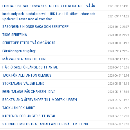
LUNDA-FOSTRAD FORWARD KLAR FÖR YTTERLIGGARE TVÅ ÅR
2021-03-16 14:01
Innebandy och Lundakarneval – IBK Lund H1 söker Ledare och
2021-03-14 14:28
Spelare till resan mot Allsvenskan
SÄSONGENS NIONDE RAKA OCH SERIETOPP
2020-10-12 21:37
TIDIG SERIEFINAL
2020-10-08 21:23
SERIETOPP EFTER TVÅ OMGÅNGAR
2020-10-04 14:12
Försäsongen är igång!
2020-09-14 21:55
MÅLVAKTSTALANG TILL LUND
2020-08-11 14:25
HÄRFÖRARE FÖRLÄNGER SITT AVTAL
2020-06-15 15:55
TACK FÖR ALLT ANTON OLENIUS
2020-06-04 13:14
STORTALANG VÄLJER LUND
2020-05-25 15:12
EGEN TALANG FÅR CHANSEN I DIV.1
2020-05-18 15:06
BACKTALANG ÅTERVÄNDER TILL MODERKLUBBEN
2020-04-27 14:42
TACK JAN ECKHARDT
2020-04-22 12:17
KAPTENEN FÖRLÄNGER SITT AVTAL
2020-04-15 12:30
STOCKHOLMSFOSTRAD ANFALLARE FORTSÄTTER I LUND
2020-04-09 18:30