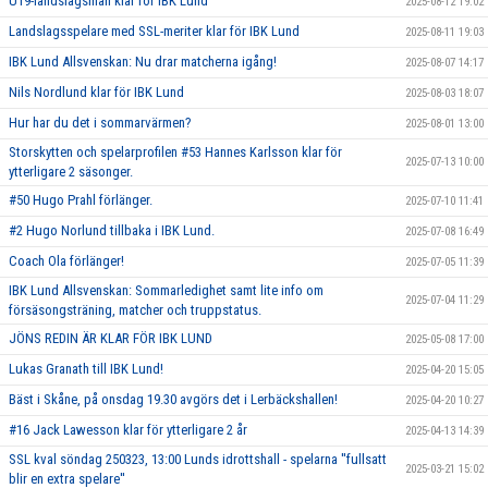
U19-landslagsman klar för IBK Lund
2025-08-12 19:02
Landslagsspelare med SSL-meriter klar för IBK Lund
2025-08-11 19:03
IBK Lund Allsvenskan: Nu drar matcherna igång!
2025-08-07 14:17
Nils Nordlund klar för IBK Lund
2025-08-03 18:07
Hur har du det i sommarvärmen?
2025-08-01 13:00
Storskytten och spelarprofilen #53 Hannes Karlsson klar för
2025-07-13 10:00
ytterligare 2 säsonger.
#50 Hugo Prahl förlänger.
2025-07-10 11:41
#2 Hugo Norlund tillbaka i IBK Lund.
2025-07-08 16:49
Coach Ola förlänger!
2025-07-05 11:39
IBK Lund Allsvenskan: Sommarledighet samt lite info om
2025-07-04 11:29
försäsongsträning, matcher och truppstatus.
JÖNS REDIN ÄR KLAR FÖR IBK LUND
2025-05-08 17:00
Lukas Granath till IBK Lund!
2025-04-20 15:05
Bäst i Skåne, på onsdag 19.30 avgörs det i Lerbäckshallen!
2025-04-20 10:27
#16 Jack Lawesson klar för ytterligare 2 år
2025-04-13 14:39
SSL kval söndag 250323, 13:00 Lunds idrottshall - spelarna ''fullsatt
2025-03-21 15:02
blir en extra spelare''