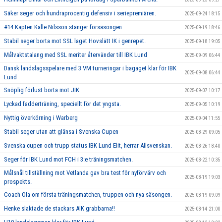
Säker seger och hundraprocentig defensiv i seriepremiären.
2025-09-24 18:15
#14 Kapten Kalle Nilsson stänger försäsongen
2025-09-19 18:46
Stabil seger borta mot SSL laget Hovslätt IK i genrepet.
2025-09-18 19:05
Målvaktstalang med SSL meriter återvänder till IBK Lund
2025-09-09 06:44
Dansk landslagsspelare med 3 VM turneringar i bagaget klar för IBK
2025-09-08 06:44
Lund
Snöplig förlust borta mot JIK
2025-09-07 10:17
Lyckad fadderträning, speciellt för det yngsta.
2025-09-05 10:19
Nyttig överkörning i Warberg
2025-09-04 11:55
Stabil seger utan att glänsa i Svenska Cupen
2025-08-29 09:05
Svenska cupen och trupp status IBK Lund Elit, herrar Allsvenskan.
2025-08-26 18:40
Seger för IBK Lund mot FCH i 3:e träningsmatchen.
2025-08-22 10:35
Målsnål tillställning mot Vetlanda gav bra test för nyförvärv och
2025-08-19 19:03
prospekts.
Coach Ola om första träningsmatchen, truppen och nya säsongen.
2025-08-19 09:09
Henke slaktade de stackars AIK grabbarna!!
2025-08-14 21:00