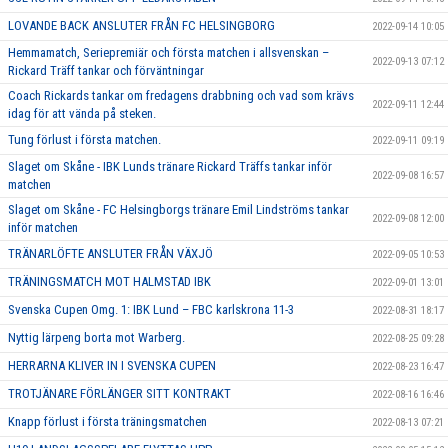
LOVANDE BACK ANSLUTER FRÅN FC HELSINGBORG
2022-09-14 10:05
Hemmamatch, Seriepremiär och första matchen i allsvenskan –
2022-09-13 07:12
Rickard Träff tankar och förväntningar
Coach Rickards tankar om fredagens drabbning och vad som krävs
2022-09-11 12:44
idag för att vända på steken.
Tung förlust i första matchen.
2022-09-11 09:19
Slaget om Skåne - IBK Lunds tränare Rickard Träffs tankar inför
2022-09-08 16:57
matchen
Slaget om Skåne - FC Helsingborgs tränare Emil Lindströms tankar
2022-09-08 12:00
inför matchen
TRÄNARLÖFTE ANSLUTER FRÅN VÄXJÖ
2022-09-05 10:53
TRÄNINGSMATCH MOT HALMSTAD IBK
2022-09-01 13:01
Svenska Cupen Omg. 1: IBK Lund – FBC karlskrona 11-3
2022-08-31 18:17
Nyttig lärpeng borta mot Warberg.
2022-08-25 09:28
HERRARNA KLIVER IN I SVENSKA CUPEN
2022-08-23 16:47
TROTJÄNARE FÖRLÄNGER SITT KONTRAKT
2022-08-16 16:46
Knapp förlust i första träningsmatchen
2022-08-13 07:21