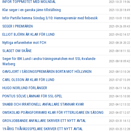
INFÖR TOPPMÖTET MED MÖLNDAL
2021-10-21 19:06
Klar seger i en ganska jämn tillställning
2021-10-20 18:49
Inför Partille hemma Söndag 3/10: Hemmapremiär med finbesök
2021-10-01 19:00
SEGER I PREMIÄREN
2021-09-26 09:43
ELLIOT BJÖRN ÄR KLAR FÖR LUND
2021-09-02 14:57
Nyttiga erfarenheter mot FCH
2021-08-24 20:22
SLAGET OM SKÅNE
2021-08-18 11:55
Seger för IBK Lund i andra träningsmatchen mot SSL-kvalande
2021-08-18 09:42
Warberg
OAVGJORT I SÄSONGSPREMIÄREN BORTA MOT HÖLLVIKEN
2021-08-13 10:24
CARL OLSSON ÄR KLAR FÖR LUND
2021-07-07 15:09
HUGO NORLUND FÖRLÄNGER
2021-06-11 14:26
PONTUS SÖLVE LÄMNAR FÖR SSL-SPEL
2021-04-15 10:00
SNABB OCH IRRATIONELL ANFALLARE STANNAR KVAR
2021-04-12 13:32
OMSKOLAD POÄNGFORWARD KLAR FÖR YTTERLIGARE EN SÄSONG
2021-04-07 12:07
GROVJOBBANDE ANFALLARE SKRIVER ETT NYTT AVTAL
2021-03-31 14:12
19-ÅRIG TVÅVÄGSSPELARE SKRIVER ETT NYTT AVTAL
2021-03-25 12:28