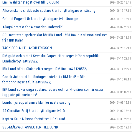
Emil Wahl tar steget över till IBK Lund
2024-06-23 18:45
Allsvenskans snabbaste spelare klar för ytterligare en säsong
2024-06-17 17:10
Gabriel Fogwall är klar för ytterligare två säsonger
2024-06-15 15:00
A-lagskontrakt för Alexander Linderståhl
2024-06-02 20:28
SSL-meriterad spelare klar för IBK Lund - #33 David Karlsson ansluter
2024-04-29 12:03
från IBK Dalen
TACK FÖR ALLT JAKOB ERICSON
2024-04-26 12:18
DM guld och plats i Svenska Cupen efter seger inför storpublik i
2024-04-14 22:03
Lundaderbyt!&#128522;
IBK Lund bäst i Skåne efter seger i DM finalen&#128522;.
2024-04-14 21:29
Coach Jakob inför söndagens stekheta DM final! – Blir
2024-04-10 09:10
förhoppningsvis fullt &#128522;
IBK Lund söker unga spelare, ledare och funktionärer som är extra
2024-04-08 09:53
taggade på Innebandy!
Lunds nya superfemma klar för nästa säsong
2024-04-05 12:56
#4 Christian Freij klar för ytterligare två år
2024-04-02 15:48
Kapten Kalle Nilsson fortsätter i IBK Lund
2024-03-30 21:59
SSL-MÅLVAKT ANSLUTER TILL LUND
2024-03-26 12:00