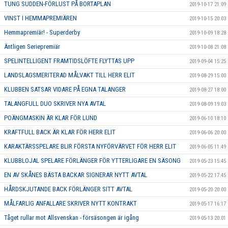
TUNG SUDDEN-FÖRLUST PÅ BORTAPLAN
2019-10-17 21:09
VINST I HEMMAPREMIÄREN
2019-10-15 20:03
Hemmapremiär! - Superderby
2019-10-09 18:28
Äntligen Seriepremiär
2019-10-08 21:08
SPELINTELLIGENT FRAMTIDSLÖFTE FLYTTAS UPP
2019-09-04 15:25
LANDSLAGSMERITERAD MÅLVAKT TILL HERR ELIT
2019-08-29 15:00
KLUBBEN SATSAR VIDARE PÅ EGNA TALANGER
2019-08-27 18:00
TALANGFULL DUO SKRIVER NYA AVTAL
2019-08-09 19:03
POÄNGMASKIN ÄR KLAR FÖR LUND
2019-06-10 18:10
KRAFTFULL BACK ÄR KLAR FÖR HERR ELIT
2019-06-06 20:00
KARAKTÄRSSPELARE BLIR FÖRSTA NYFÖRVÄRVET FÖR HERR ELIT
2019-06-05 11:49
KLUBBLOJAL SPELARE FÖRLÄNGER FÖR YTTERLIGARE EN SÄSONG
2019-05-23 15:45
EN AV SKÅNES BÄSTA BACKAR SIGNERAR NYTT AVTAL
2019-05-22 17:45
HÅRDSKJUTANDE BACK FÖRLÄNGER SITT AVTAL
2019-05-20 20:00
MÅLFARLIG ANFALLARE SKRIVER NYTT KONTRAKT
2019-05-17 16:17
Tåget rullar mot Allsvenskan - försäsongen är igång
2019-05-13 20:01