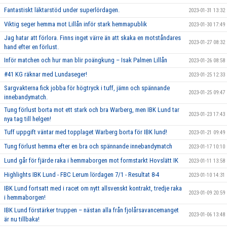
Fantastiskt läktarstöd under superlördagen.
2023-01-31 13:32
Viktig seger hemma mot Lillån inför stark hemmapublik
2023-01-30 17:49
Jag hatar att förlora. Finns inget värre än att skaka en motståndares
2023-01-27 08:32
hand efter en förlust.
Inför matchen och hur man blir poängkung – Isak Palmen Lillån
2023-01-26 08:58
#41 KG räknar med Lundaseger!
2023-01-25 12:33
Sargvakterna fick jobba för högtryck i tuff, jämn och spännande
2023-01-25 09:47
innebandymatch.
Tung förlust borta mot ett stark och bra Warberg, men IBK Lund tar
2023-01-23 17:43
nya tag till helgen!
Tuff uppgift väntar med topplaget Warberg borta för IBK lund!
2023-01-21 09:49
Tung förlust hemma efter en bra och spännande innebandymatch
2023-01-17 10:10
Lund går för fjärde raka i hemmaborgen mot formstarkt Hovslätt IK
2023-01-11 13:58
Highlights IBK Lund - FBC Lerum lördagen 7/1 - Resultat 8-4
2023-01-10 14:31
IBK Lund fortsatt med i racet om nytt allsvenskt kontrakt, tredje raka
2023-01-09 20:59
i hemmaborgen!
IBK Lund förstärker truppen – nästan alla från fjolårsavancemanget
2023-01-06 13:48
är nu tillbaka!