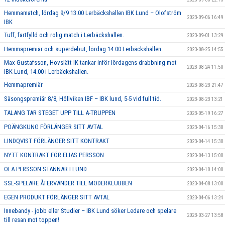
Hemmamatch, lördag 9/9 13.00 Lerbäckshallen IBK Lund – Olofström
2023-09-06 16:49
IBK
Tuff, fartfylld och rolig match i Lerbäckshallen.
2023-09-01 13:29
Hemmapremiär och superdebut, lördag 14.00 Lerbäckshallen.
2023-08-25 14:55
Max Gustafsson, Hovslätt IK tankar inför lördagens drabbning mot
2023-08-24 11:50
IBK Lund, 14.00 i Lerbäckshallen.
Hemmapremiär
2023-08-23 21:47
Säsongspremiär 8/8, Höllviken IBF – IBK lund, 5-5 vid full tid.
2023-08-23 13:21
TALANG TAR STEGET UPP TILL A-TRUPPEN
2023-05-19 16:27
POÄNGKUNG FÖRLÄNGER SITT AVTAL
2023-04-16 15:30
LINDQVIST FÖRLÄNGER SITT KONTRAKT
2023-04-14 15:30
NYTT KONTRAKT FÖR ELIAS PERSSON
2023-04-13 15:00
OLA PERSSON STANNAR I LUND
2023-04-10 14:00
SSL-SPELARE ÅTERVÄNDER TILL MODERKLUBBEN
2023-04-08 13:00
EGEN PRODUKT FÖRLÄNGER SITT AVTAL
2023-04-06 13:24
Innebandy - jobb eller Studier – IBK Lund söker Ledare och spelare
2023-03-27 13:58
till resan mot toppen!