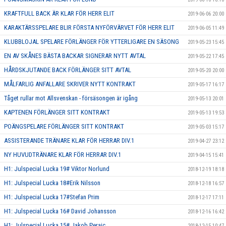
KRAFTFULL BACK ÄR KLAR FÖR HERR ELIT
2019-06-06 20:00
KARAKTÄRSSPELARE BLIR FÖRSTA NYFÖRVÄRVET FÖR HERR ELIT
2019-06-05 11:49
KLUBBLOJAL SPELARE FÖRLÄNGER FÖR YTTERLIGARE EN SÄSONG
2019-05-23 15:45
EN AV SKÅNES BÄSTA BACKAR SIGNERAR NYTT AVTAL
2019-05-22 17:45
HÅRDSKJUTANDE BACK FÖRLÄNGER SITT AVTAL
2019-05-20 20:00
MÅLFARLIG ANFALLARE SKRIVER NYTT KONTRAKT
2019-05-17 16:17
Tåget rullar mot Allsvenskan - försäsongen är igång
2019-05-13 20:01
KAPTENEN FÖRLÄNGER SITT KONTRAKT
2019-05-13 19:53
POÄNGSPELARE FÖRLÄNGER SITT KONTRAKT
2019-05-03 15:17
ASSISTERANDE TRÄNARE KLAR FÖR HERRAR DIV.1
2019-04-27 23:12
NY HUVUDTRÄNARE KLAR FÖR HERRAR DIV.1
2019-04-15 15:41
H1: Julspecial Lucka 19# Viktor Norlund
2018-12-19 18:18
H1: Julspecial Lucka 18#Erik Nilsson
2018-12-18 16:57
H1: Julspecial Lucka 17#Stefan Prim
2018-12-17 17:11
H1: Julspecial Lucka 16# David Johansson
2018-12-16 16:42
H1: Julspecial Lucka 15# Jakob Peraic
2018-12-15 10:47