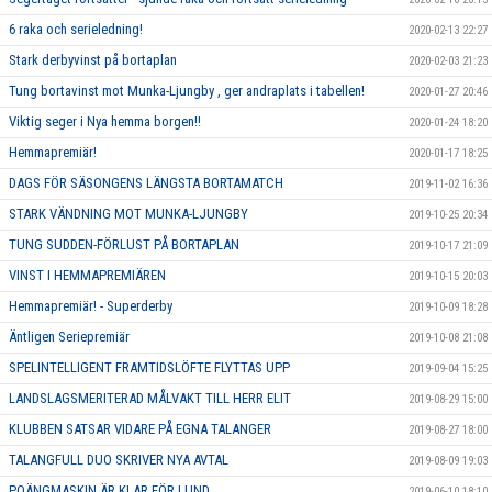
6 raka och serieledning!
2020-02-13 22:27
Stark derbyvinst på bortaplan
2020-02-03 21:23
Tung bortavinst mot Munka-Ljungby , ger andraplats i tabellen!
2020-01-27 20:46
Viktig seger i Nya hemma borgen!!
2020-01-24 18:20
Hemmapremiär!
2020-01-17 18:25
DAGS FÖR SÄSONGENS LÄNGSTA BORTAMATCH
2019-11-02 16:36
STARK VÄNDNING MOT MUNKA-LJUNGBY
2019-10-25 20:34
TUNG SUDDEN-FÖRLUST PÅ BORTAPLAN
2019-10-17 21:09
VINST I HEMMAPREMIÄREN
2019-10-15 20:03
Hemmapremiär! - Superderby
2019-10-09 18:28
Äntligen Seriepremiär
2019-10-08 21:08
SPELINTELLIGENT FRAMTIDSLÖFTE FLYTTAS UPP
2019-09-04 15:25
LANDSLAGSMERITERAD MÅLVAKT TILL HERR ELIT
2019-08-29 15:00
KLUBBEN SATSAR VIDARE PÅ EGNA TALANGER
2019-08-27 18:00
TALANGFULL DUO SKRIVER NYA AVTAL
2019-08-09 19:03
POÄNGMASKIN ÄR KLAR FÖR LUND
2019-06-10 18:10