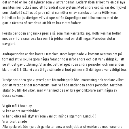
det är med en hel del nyheter som vi äntrar banan. Ledarstaben är helt ny, en del nya
KONTAKT
ansikten men också med ett förändrat spelsystem. Med andra ord så var det mycket
som skulle få ställas på prov när vi nu möter en av seriefavoriterna Höllviken.
MATCHER
Höllviken har ju återigen värvat spets från Superligan och tillsammans med de
gamla rävarna så ser de ut att bli en bra motståndare.
HERRAR ALLSVENSKAN 25/26
Första perioden är ganska precis så som man kan tänka sig. Höllviken har bollen
medan vi försvarar oss bra och får jobba med omställningar. Perioden slutar
SKÅNEMÄSTERSKAPEN 21/22
oavgjort.
Andraperioden är den bästa i matchen. Inom laget hade vi kommit överens om på
förhand att vi skulle göra några förändringar inför andra och det var väldigt kul att
se att det gav utdelning. Vi är det bättre laget i den andra perioden och vinner den
klart med 3-1. Ska vi vara ärliga så hade vi bud på mer mål då lägena var väldigt bra.
Tredje perioden gör vi ytterligare förändringar både i matchning och spelare vilket
gör att vi tappar det momentum som vi hade under den andra perioden. Matchen
slutar 6-5 till Höllviken, men vi tar med oss en bra genomkörare samt några av
dessa sakerna.
Vi gör mål i boxplay
Vi kan ändra matchbilder
Vi har 6 olika målskyttar (som vanligt, många stjärnor i Lund ;-) )
Vi är bra tränade
Alla spelare både nya och gamla tar ansvar och jobbar utvecklande med varandra