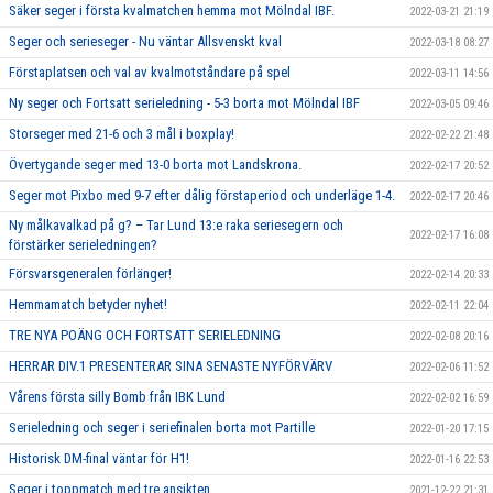
Säker seger i första kvalmatchen hemma mot Mölndal IBF.
2022-03-21 21:19
Seger och serieseger - Nu väntar Allsvenskt kval
2022-03-18 08:27
Förstaplatsen och val av kvalmotståndare på spel
2022-03-11 14:56
Ny seger och Fortsatt serieledning - 5-3 borta mot Mölndal IBF
2022-03-05 09:46
Storseger med 21-6 och 3 mål i boxplay!
2022-02-22 21:48
Övertygande seger med 13-0 borta mot Landskrona.
2022-02-17 20:52
Seger mot Pixbo med 9-7 efter dålig förstaperiod och underläge 1-4.
2022-02-17 20:46
Ny målkavalkad på g? – Tar Lund 13:e raka seriesegern och
2022-02-17 16:08
förstärker serieledningen?
Försvarsgeneralen förlänger!
2022-02-14 20:33
Hemmamatch betyder nyhet!
2022-02-11 22:04
TRE NYA POÄNG OCH FORTSATT SERIELEDNING
2022-02-08 20:16
HERRAR DIV.1 PRESENTERAR SINA SENASTE NYFÖRVÄRV
2022-02-06 11:52
Vårens första silly Bomb från IBK Lund
2022-02-02 16:59
Serieledning och seger i seriefinalen borta mot Partille
2022-01-20 17:15
Historisk DM-final väntar för H1!
2022-01-16 22:53
Seger i toppmatch med tre ansikten
2021-12-22 21:31