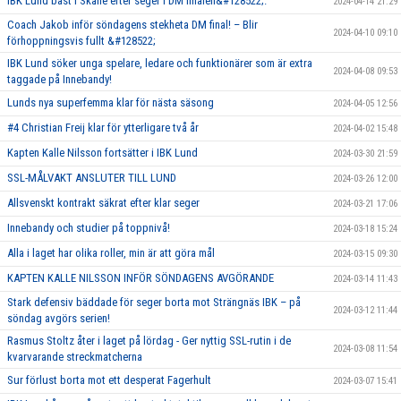
IBK Lund bäst i Skåne efter seger i DM finalen&#128522;.
2024-04-14 21:29
Coach Jakob inför söndagens stekheta DM final! – Blir
2024-04-10 09:10
förhoppningsvis fullt &#128522;
IBK Lund söker unga spelare, ledare och funktionärer som är extra
2024-04-08 09:53
taggade på Innebandy!
Lunds nya superfemma klar för nästa säsong
2024-04-05 12:56
#4 Christian Freij klar för ytterligare två år
2024-04-02 15:48
Kapten Kalle Nilsson fortsätter i IBK Lund
2024-03-30 21:59
SSL-MÅLVAKT ANSLUTER TILL LUND
2024-03-26 12:00
Allsvenskt kontrakt säkrat efter klar seger
2024-03-21 17:06
Innebandy och studier på toppnivå!
2024-03-18 15:24
Alla i laget har olika roller, min är att göra mål
2024-03-15 09:30
KAPTEN KALLE NILSSON INFÖR SÖNDAGENS AVGÖRANDE
2024-03-14 11:43
Stark defensiv bäddade för seger borta mot Strängnäs IBK – på
2024-03-12 11:44
söndag avgörs serien!
Rasmus Stoltz åter i laget på lördag - Ger nyttig SSL-rutin i de
2024-03-08 11:54
kvarvarande streckmatcherna
Sur förlust borta mot ett desperat Fagerhult
2024-03-07 15:41