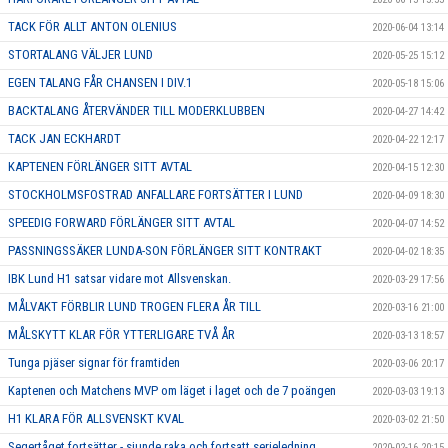
TACK FÖR ALLT ANTON OLENIUS
2020-06-04 13:14
STORTALANG VÄLJER LUND
2020-05-25 15:12
EGEN TALANG FÅR CHANSEN I DIV.1
2020-05-18 15:06
BACKTALANG ÅTERVÄNDER TILL MODERKLUBBEN
2020-04-27 14:42
TACK JAN ECKHARDT
2020-04-22 12:17
KAPTENEN FÖRLÄNGER SITT AVTAL
2020-04-15 12:30
STOCKHOLMSFOSTRAD ANFALLARE FORTSÄTTER I LUND
2020-04-09 18:30
SPEEDIG FORWARD FÖRLÄNGER SITT AVTAL
2020-04-07 14:52
PASSNINGSSÄKER LUNDA-SON FÖRLÄNGER SITT KONTRAKT
2020-04-02 18:35
IBK Lund H1 satsar vidare mot Allsvenskan.
2020-03-29 17:56
MÅLVAKT FÖRBLIR LUND TROGEN FLERA ÅR TILL
2020-03-16 21:00
MÅLSKYTT KLAR FÖR YTTERLIGARE TVÅ ÅR
2020-03-13 18:57
Tunga pjäser signar för framtiden
2020-03-06 20:17
Kaptenen och Matchens MVP om läget i laget och de 7 poängen
2020-03-03 19:13
H1 KLARA FÖR ALLSVENSKT KVAL
2020-03-02 21:50
Segertåget fortsätter - sjunde raka och fortsatt serieledning
2020-02-16 20:15