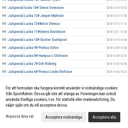
H1: Julspecial lucka 14# Simon Svensson
2018-12-14 15:42
H1: Julspecial Lucka 13# Jesper Mattson
2018-12-13 17:00
H1: Julspecial Lucka 12#Anton Olenius
2018-12-12 17:31
H1: Julspecial Lucka 11#Dennis Davidsson
2018-12-11 15:56
H1: Julspecial Lucka 10# Gustav Sundqvist
2018-12-10 16:46
H1: Julspecial Lucka 9# Pontus Sölve
2018-12-09 13:54
H1: Julspecial Lucka 8# Hampus L-Olofsson
2018-12-08 10:01
H1: Julspecial Lucka 7# Erik Risberg
2018-12-07 16:45
H1: Julspecial Lucka 6# Pontus Linde Olofsson
2018-12-06 14:57
H1: Julspecial Lucka 5# Elias Persson
2018-12-05 17:55
H1: Julspecial Lucka 4# Patrik Liimatainen
För att hemsidan ska fungera korrekt använder vi nödvändiga cookies
2018-12-04 16:37
från SportAdmin. Dessa går inte att stänga av. Föreningen kan också
H1: Julspecial Lucka 3# Hugo Norlund
2018-12-03 07:21
använda frivilliga cookies, t.ex. för statistik eller marknadsföring. Du
H1: Julspecial Lucka 2# Simon Lindblad
2018-12-02 11:18
väljer själv om du vill acceptera dessa.
H1: Julspecial Lucka 1# Jesper Nilsson
2018-12-01 11:59
Anpassa dina val
Acceptera nödvändiga
Acceptera alla
Herr Elit släpper Julkalender!
2018-11-28 21:41
Herr Elit tog tre nya poäng mot Röke IBK!
2018-11-24 16:53