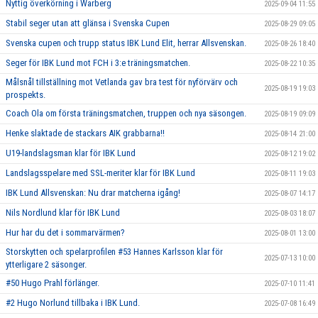
Nyttig överkörning i Warberg
2025-09-04 11:55
Stabil seger utan att glänsa i Svenska Cupen
2025-08-29 09:05
Svenska cupen och trupp status IBK Lund Elit, herrar Allsvenskan.
2025-08-26 18:40
Seger för IBK Lund mot FCH i 3:e träningsmatchen.
2025-08-22 10:35
Målsnål tillställning mot Vetlanda gav bra test för nyförvärv och
2025-08-19 19:03
prospekts.
Coach Ola om första träningsmatchen, truppen och nya säsongen.
2025-08-19 09:09
Henke slaktade de stackars AIK grabbarna!!
2025-08-14 21:00
U19-landslagsman klar för IBK Lund
2025-08-12 19:02
Landslagsspelare med SSL-meriter klar för IBK Lund
2025-08-11 19:03
IBK Lund Allsvenskan: Nu drar matcherna igång!
2025-08-07 14:17
Nils Nordlund klar för IBK Lund
2025-08-03 18:07
Hur har du det i sommarvärmen?
2025-08-01 13:00
Storskytten och spelarprofilen #53 Hannes Karlsson klar för
2025-07-13 10:00
ytterligare 2 säsonger.
#50 Hugo Prahl förlänger.
2025-07-10 11:41
#2 Hugo Norlund tillbaka i IBK Lund.
2025-07-08 16:49