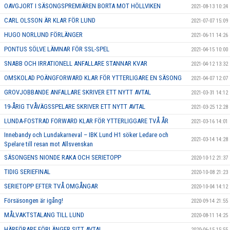
OAVGJORT I SÄSONGSPREMIÄREN BORTA MOT HÖLLVIKEN
2021-08-13 10:24
CARL OLSSON ÄR KLAR FÖR LUND
2021-07-07 15:09
HUGO NORLUND FÖRLÄNGER
2021-06-11 14:26
PONTUS SÖLVE LÄMNAR FÖR SSL-SPEL
2021-04-15 10:00
SNABB OCH IRRATIONELL ANFALLARE STANNAR KVAR
2021-04-12 13:32
OMSKOLAD POÄNGFORWARD KLAR FÖR YTTERLIGARE EN SÄSONG
2021-04-07 12:07
GROVJOBBANDE ANFALLARE SKRIVER ETT NYTT AVTAL
2021-03-31 14:12
19-ÅRIG TVÅVÄGSSPELARE SKRIVER ETT NYTT AVTAL
2021-03-25 12:28
LUNDA-FOSTRAD FORWARD KLAR FÖR YTTERLIGGARE TVÅ ÅR
2021-03-16 14:01
Innebandy och Lundakarneval – IBK Lund H1 söker Ledare och
2021-03-14 14:28
Spelare till resan mot Allsvenskan
SÄSONGENS NIONDE RAKA OCH SERIETOPP
2020-10-12 21:37
TIDIG SERIEFINAL
2020-10-08 21:23
SERIETOPP EFTER TVÅ OMGÅNGAR
2020-10-04 14:12
Försäsongen är igång!
2020-09-14 21:55
MÅLVAKTSTALANG TILL LUND
2020-08-11 14:25
HÄRFÖRARE FÖRLÄNGER SITT AVTAL
2020-06-15 15:55