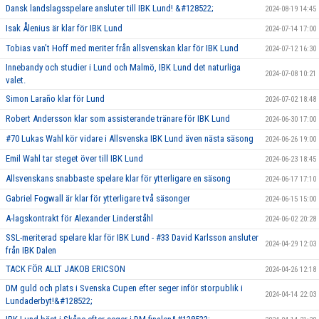
Dansk landslagsspelare ansluter till IBK Lund! &#128522;
2024-08-19 14:45
Isak Ålenius är klar för IBK Lund
2024-07-14 17:00
Tobias van’t Hoff med meriter från allsvenskan klar för IBK Lund
2024-07-12 16:30
Innebandy och studier i Lund och Malmö, IBK Lund det naturliga
2024-07-08 10:21
valet.
Simon Laraño klar för Lund
2024-07-02 18:48
Robert Andersson klar som assisterande tränare för IBK Lund
2024-06-30 17:00
#70 Lukas Wahl kör vidare i Allsvenska IBK Lund även nästa säsong
2024-06-26 19:00
Emil Wahl tar steget över till IBK Lund
2024-06-23 18:45
Allsvenskans snabbaste spelare klar för ytterligare en säsong
2024-06-17 17:10
Gabriel Fogwall är klar för ytterligare två säsonger
2024-06-15 15:00
A-lagskontrakt för Alexander Linderståhl
2024-06-02 20:28
SSL-meriterad spelare klar för IBK Lund - #33 David Karlsson ansluter
2024-04-29 12:03
från IBK Dalen
TACK FÖR ALLT JAKOB ERICSON
2024-04-26 12:18
DM guld och plats i Svenska Cupen efter seger inför storpublik i
2024-04-14 22:03
Lundaderbyt!&#128522;