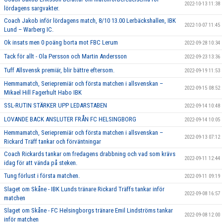
2022-10-13 11:38
lördagens sargvakter.
Coach Jakob inför lördagens match, 8/10 13.00 Lerbäckshallen, IBK
2022-10-07 11:45
Lund – Warberg IC.
Ok insats men 0 poäng borta mot FBC Lerum
2022-09-28 10:34
Tack för allt - Ola Persson och Martin Andersson
2022-09-23 13:36
Tuff Allsvensk premiär, blir bättre eftersom.
2022-09-19 11:53
Hemmamatch, Seriepremiär och första matchen i allsvenskan –
2022-09-15 08:52
Mikael Hill Fagerhult Habo IBK
SSL-RUTIN STÄRKER UPP LEDARSTABEN
2022-09-14 10:48
LOVANDE BACK ANSLUTER FRÅN FC HELSINGBORG
2022-09-14 10:05
Hemmamatch, Seriepremiär och första matchen i allsvenskan –
2022-09-13 07:12
Rickard Träff tankar och förväntningar
Coach Rickards tankar om fredagens drabbning och vad som krävs
2022-09-11 12:44
idag för att vända på steken.
Tung förlust i första matchen.
2022-09-11 09:19
Slaget om Skåne - IBK Lunds tränare Rickard Träffs tankar inför
2022-09-08 16:57
matchen
Slaget om Skåne - FC Helsingborgs tränare Emil Lindströms tankar
2022-09-08 12:00
inför matchen