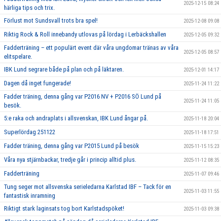
2025-12-15 08:24
härliga tips och trix.
Förlust mot Sundsvall trots bra spel!
2025-12-08 09:08
Riktig Rock & Roll innebandy utlovas på lördag i Lerbäckshallen
2025-12-05 09:32
Fadderträning – ett populärt event där våra ungdomar tränas av våra
2025-12-05 08:57
elitspelare.
IBK Lund segrare både på plan och på läktaren.
2025-12-01 14:17
Dagen då inget fungerade!
2025-11-24 11:22
Fadder träning, denna gång var P2016 NV + P2016 SÖ Lund på
2025-11-24 11:05
besök.
5:e raka och andraplats i allsvenskan, IBK Lund ångar på.
2025-11-18 20:04
Superlördag 251122
2025-11-18 17:51
Fadder träning, denna gång var P2015 Lund på besök
2025-11-15 15:23
Våra nya stjärnbackar, tredje går i princip alltid plus.
2025-11-12 08:35
Fadderträning
2025-11-07 09:46
Tung seger mot allsvenska serieledarna Karlstad IBF – Tack för en
2025-11-03 11:55
fantastisk inramning
Riktigt stark laginsats tog bort Karlstadspöket!
2025-11-03 09:38