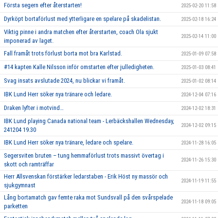
Första segern efter återstarten!
2025-02-20 11:58
Dyrköpt bortaförlust med ytterligare en spelare på skadelistan.
2025-02-18 16:24
Viktig pinne i andra matchen efter återstarten, coach Ola sjukt
2025-02-14 11:00
imponerad av laget.
Fall framåt trots förlust borta mot bra Karlstad.
2025-01-09 07:58
#14 kapten Kalle Nilsson inför omstarten efter julledigheten.
2025-01-03 08:41
Svag insats avslutade 2024, nu blickar vi framåt.
2025-01-02 08:14
IBK Lund Herr söker nya tränare och ledare.
2024-12-04 07:16
Draken lyfter i motvind…
2024-12-02 18:31
IBK Lund playing Canada national team - Lerbäckshallen Wednesday,
2024-12-02 09:15
241204 19.30
IBK Lund Herr söker nya tränare, ledare och spelare.
2024-11-28 16:05
Segersviten bruten – tung hemmaförlust trots massivt övertag i
2024-11-26 15:30
skott och ramträffar
Herr Allsvenskan förstärker ledarstaben - Erik Höst ny massör och
2024-11-19 11:55
sjukgymnast
Lång bortamatch gav femte raka mot Sundsvall på den svårspelade
2024-11-18 09:05
parketten