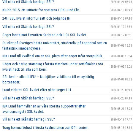
Vill ni ha ett Skånsk herrlag i SSL?
2026-04-21 07:08
Klubb 2015, ett initiativ för spelarna i IBK Lund Elit.
2026-04-19 09:49
2-0 i SSL kvalet inför fullsatt och böljande IH
2026-04-15 07:10
Vill ni ha ett Skånsk herrlag i SSL?
2026-04-12 15:59
Seger borta mot favoriten Karlstad och 1-0 i SSL kvalet.
2026-04-12 00:51
Studier på Sveriges bästa universitet, studentliv på toppnivå och en
2026-04-08 16:53
fantastisk innebandyresa.
IBK Lund till kvalfinal om en SSL plats efter seger inför storpublik.
2026-04-08 15:34
Seger och härlig stämning i första matchen under semifinalen i SSL
2026-04-02 16:26
kvalet, tack till alla som kom!
SSL kval – alla till IFU! – Nu hjälper vi killarna till en ny härlig
2026-04-01 09:02
bortaseger.
Lund vidare i SSL kvalet efter skön seger i IH.
2026-03-25 08:49
Vill ni ha ett Skånsk herrlag i SSL?
2026-03-25 07:19
IBK Lund herr hyllar en av våra största supportrar efter
2026-03-24 16:28
avancemanget i SSL kvalet.
Vill ni ha ett skånskt herrlag i SSL?
2026-03-19 17:47
Tung hemmaförlust i första kvalmatchen och 0-1 i serien.
2026-03-15 18:39