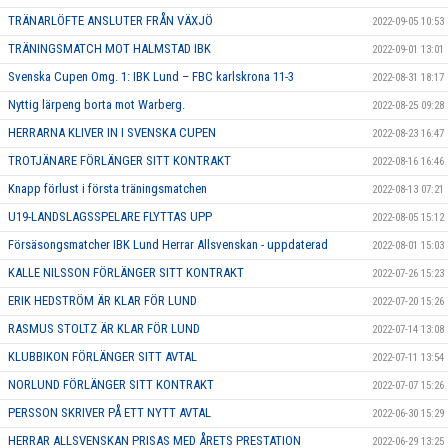
TRÄNARLÖFTE ANSLUTER FRÅN VÄXJÖ
2022-09-05 10:53
TRÄNINGSMATCH MOT HALMSTAD IBK
2022-09-01 13:01
Svenska Cupen Omg. 1: IBK Lund – FBC karlskrona 11-3
2022-08-31 18:17
Nyttig lärpeng borta mot Warberg.
2022-08-25 09:28
HERRARNA KLIVER IN I SVENSKA CUPEN
2022-08-23 16:47
TROTJÄNARE FÖRLÄNGER SITT KONTRAKT
2022-08-16 16:46
Knapp förlust i första träningsmatchen
2022-08-13 07:21
U19-LANDSLAGSSPELARE FLYTTAS UPP
2022-08-05 15:12
Försäsongsmatcher IBK Lund Herrar Allsvenskan - uppdaterad
2022-08-01 15:03
KALLE NILSSON FÖRLÄNGER SITT KONTRAKT
2022-07-26 15:23
ERIK HEDSTRÖM ÄR KLAR FÖR LUND
2022-07-20 15:26
RASMUS STOLTZ ÄR KLAR FÖR LUND
2022-07-14 13:08
KLUBBIKON FÖRLÄNGER SITT AVTAL
2022-07-11 13:54
NORLUND FÖRLÄNGER SITT KONTRAKT
2022-07-07 15:26
PERSSON SKRIVER PÅ ETT NYTT AVTAL
2022-06-30 15:29
HERRAR ALLSVENSKAN PRISAS MED ÅRETS PRESTATION
2022-06-29 13:25