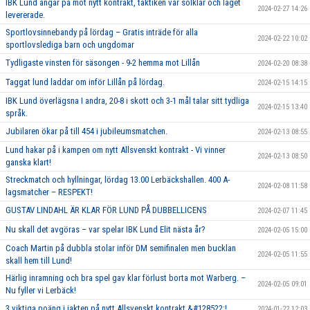
IBK Lund ångar på mot nytt kontrakt, taktiken var solklar och laget
2024-02-27 14:26
levererade.
Sportlovsinnebandy på lördag – Gratis inträde för alla
2024-02-22 10:02
sportlovslediga barn och ungdomar
Tydligaste vinsten för säsongen - 9-2 hemma mot Lillån
2024-02-20 08:38
Taggat lund laddar om inför Lillån på lördag.
2024-02-15 14:15
IBK Lund överlägsna I andra, 20-8 i skott och 3-1 mål talar sitt tydliga
2024-02-15 13:40
språk.
Jubilaren ökar på till 454 i jubileumsmatchen.
2024-02-13 08:55
Lund hakar på i kampen om nytt Allsvenskt kontrakt - Vi vinner
2024-02-13 08:50
ganska klart!
Streckmatch och hyllningar, lördag 13.00 Lerbäckshallen. 400 A-
2024-02-08 11:58
lagsmatcher – RESPEKT!
GUSTAV LINDAHL ÄR KLAR FÖR LUND PÅ DUBBELLICENS
2024-02-07 11:45
Nu skall det avgöras – var spelar IBK Lund Elit nästa år?
2024-02-05 15:00
Coach Martin på dubbla stolar inför DM semifinalen men bucklan
2024-02-05 11:55
skall hem till Lund!
Härlig inramning och bra spel gav klar förlust borta mot Warberg. –
2024-02-05 09:01
Nu fyller vi Lerbäck!
3 viktiga poäng i jakten på nytt Allsvenskt kontrakt &#128522;!
2024-01-22 12:03