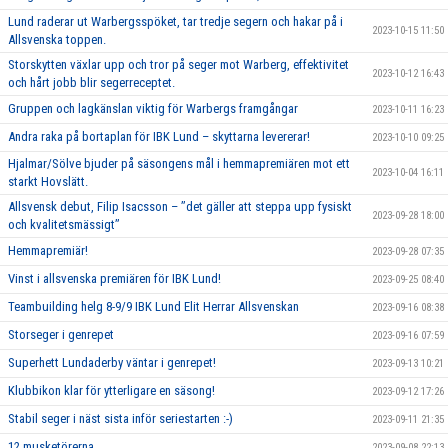
Lund raderar ut Warbergsspöket, tar tredje segern och hakar på i
2023-10-15 11:50
Allsvenska toppen.
Storskytten växlar upp och tror på seger mot Warberg, effektivitet
2023-10-12 16:43
och hårt jobb blir segerreceptet.
Gruppen och lagkänslan viktig för Warbergs framgångar
2023-10-11 16:23
Andra raka på bortaplan för IBK Lund – skyttarna levererar!
2023-10-10 09:25
Hjalmar/Sölve bjuder på säsongens mål i hemmapremiären mot ett
2023-10-04 16:11
starkt Hovslätt.
Allsvensk debut, Filip Isacsson – ’’det gäller att steppa upp fysiskt
2023-09-28 18:00
och kvalitetsmässigt’’
Hemmapremiär!
2023-09-28 07:35
Vinst i allsvenska premiären för IBK Lund!
2023-09-25 08:40
Teambuilding helg 8-9/9 IBK Lund Elit Herrar Allsvenskan
2023-09-16 08:38
Storseger i genrepet
2023-09-16 07:59
Superhett Lundaderby väntar i genrepet!
2023-09-13 10:21
Klubbikon klar för ytterligare en säsong!
2023-09-12 17:26
Stabil seger i näst sista inför seriestarten :-)
2023-09-11 21:35
12 musketörerna
2023-09-08 22:13