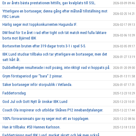
En av årets bästa prestationen hittills, gav kvalplats till SSL.
2026-03-09 09:46
Ytterligare en bortaseger, denna gång efter målsnål tillställning mot
2026-02-25 14:21
FBC Lerum
Härlig seger mot toppkonkurrenten Hagunda IF.
2026-02-17 09:13
DM final för 5:e året i rad efter tight och tät match med fulla läktare
2026-02-06 10:39
borta mot Bjärred IBK
Bortasviten bruten efter 319 dagar trots 3-1 i spel 5-5.
2026-02-05 09:17
IBK Lund studsar tillbaka och tar ytterligare en bortaseger, men det
2026-01-27 13:19
satt hårt åt.
Dubbelhelgen resulterade i noll poäng, inte riktigt vad vi hoppats på.
2026-01-20 09:00
Grym förstaperiod gav ’’bara’’ 2 pinnar.
2026-01-13 11:58
Säker bortaseger inför storpublik i Vetlanda.
2026-01-07 17:31
Faddertorsdag
2025-12-23 10:29
God Jul och Gott Nytt år önskar IBK Lund
2025-12-23 10:01
Coach Ola inspirerar och utbildar Skånes P12 innebandytalanger.
2025-12-22 17:44
100% försvarsinsats gav ny seger mot ett av topplagen.
2025-12-22 08:56
Han är tillbaka: #53 Hannes Karlsson.
2025-12-18 13:53
Fadderträning med IBK Lund, mycket skratt och lek men också