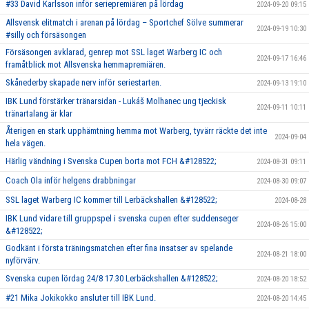
#33 David Karlsson inför seriepremiären på lördag
2024-09-20 09:15
Allsvensk elitmatch i arenan på lördag – Sportchef Sölve summerar
2024-09-19 10:30
#silly och försäsongen
Försäsongen avklarad, genrep mot SSL laget Warberg IC och
2024-09-17 16:46
framåtblick mot Allsvenska hemmapremiären.
Skånederby skapade nerv inför seriestarten.
2024-09-13 19:10
IBK Lund förstärker tränarsidan - Lukáš Molhanec ung tjeckisk
2024-09-11 10:11
tränartalang är klar
Återigen en stark upphämtning hemma mot Warberg, tyvärr räckte det inte
2024-09-04
hela vägen.
Härlig vändning i Svenska Cupen borta mot FCH &#128522;
2024-08-31 09:11
Coach Ola inför helgens drabbningar
2024-08-30 09:07
SSL laget Warberg IC kommer till Lerbäckshallen &#128522;
2024-08-28
IBK Lund vidare till gruppspel i svenska cupen efter suddenseger
2024-08-26 15:00
&#128522;
Godkänt i första träningsmatchen efter fina insatser av spelande
2024-08-21 18:00
nyförvärv.
Svenska cupen lördag 24/8 17.30 Lerbäckshallen &#128522;
2024-08-20 18:52
#21 Mika Jokikokko ansluter till IBK Lund.
2024-08-20 14:45