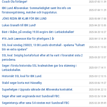
Coach Ola förlänger!
2025-07-05 11:39
IBK Lund Allsvenskan: Sommarledighet samt lite info om
2025-07-04 11:29
försäsongsträning, matcher och truppstatus.
JÖNS REDIN ÄR KLAR FÖR IBK LUND
2025-05-08 17:00
Lukas Granath till IBK Lund!
2025-04-20 15:05
Bäst i Skåne, på onsdag 19.30 avgörs det i Lerbäckshallen!
2025-04-20 10:27
#16 Jack Lawesson klar för ytterligare 2 år
2025-04-13 14:39
SSL kval söndag 250323, 13:00 Lunds idrottshall - spelarna ''fullsatt
2025-03-21 15:02
blir en extra spelare''
SSL kval: Snöplig bortaförlust efter att ha varit i förarsätet sista 2
2025-03-20 13:57
perioderna.
Seger i första historiska SSL kvalmatchen gav bra stämning i
2025-03-17 14:11
Lerbäckshallen.
Historiskt SSL kval för IBK Lund.
2025-03-12 15:15
Stabil seger borta mot Hässelby.
2025-03-06 19:27
Superhelgen i Uppsala säkrade det Allsvenska kontraktet.
2025-03-04 22:13
Seger efter sent avgörande mot Sundsvall FBC.
2025-02-26 10:04
Segerintervju efter sena 5-4 vinsten mot Sundsvall FBC
2025-02-24 09:49