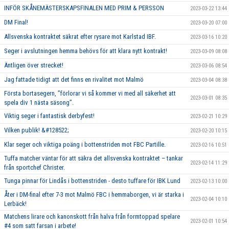
INFÖR SKÅNEMÄSTERSKAPSFINALEN MED PRIM & PERSSON
2023-03-22 13:44
DM Final!
2023-03-20 07:00
Allsvenska kontraktet säkrat efter rysare mot Karlstad IBF.
2023-03-16 10:20
Seger i avslutningen hemma behövs för att klara nytt kontrakt!
2023-03-09 08:08
Äntligen över strecket!
2023-03-06 08:54
Jag fattade tidigt att det finns en rivalitet mot Malmö
2023-03-04 08:38
Första bortasegern, ’’förlorar vi så kommer vi med all säkerhet att
2023-03-01 08:35
spela div 1 nästa säsong’’.
Viktig seger i fantastisk derbyfest!
2023-02-21 10:29
Vilken publik! &#128522;
2023-02-20 10:15
Klar seger och viktiga poäng i bottenstriden mot FBC Partille.
2023-02-16 10:51
Tuffa matcher väntar för att säkra det allsvenska kontraktet – tankar
2023-02-14 11:29
från sportchef Christer.
Tunga pinnar för Lindås i bottenstriden - desto tuffare för IBK Lund
2023-02-13 10:00
Åter i DM-final efter 7-3 mot Malmö FBC i hemmaborgen, vi är starka i
2023-02-04 10:10
Lerbäck!
Matchens lirare och kanonskott från halva från formtoppad spelare
2023-02-01 10:54
#4 som satt farsan i arbete!