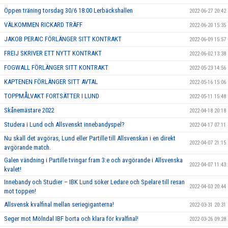
Öppen träning torsdag 30/6 18:00 Lerbäckshallen
2022-06-27 20:42
VÄLKOMMEN RICKARD TRÄFF
2022-06-20 15:35
JAKOB PERAIC FÖRLÄNGER SITT KONTRAKT
2022-06-09 15:57
FREIJ SKRIVER ETT NYTT KONTRAKT
2022-06-02 13:38
FOGWALL FÖRLÄNGER SITT KONTRAKT
2022-05-23 14:56
KAPTENEN FÖRLÄNGER SITT AVTAL
2022-05-16 15:06
TOPPMÅLVAKT FORTSÄTTER I LUND
2022-05-11 15:48
Skånemästare 2022
2022-04-18 20:18
Studera i Lund och Allsvenskt innebandyspel?
2022-04-17 07:11
Nu skall det avgöras, Lund eller Partille till Allsvenskan i en direkt
2022-04-07 21:15
avgörande match.
Galen vändning i Partille tvingar fram 3:e och avgörande i Allsvenska
2022-04-07 11:43
kvalet!
Innebandy och Studier – IBK Lund söker Ledare och Spelare till resan
2022-04-03 20:44
mot toppen!
Allsvensk kvalfinal mellan seriegiganterna!
2022-03-31 20:31
Seger mot Mölndal IBF borta och klara för kvalfinal!
2022-03-26 09:28