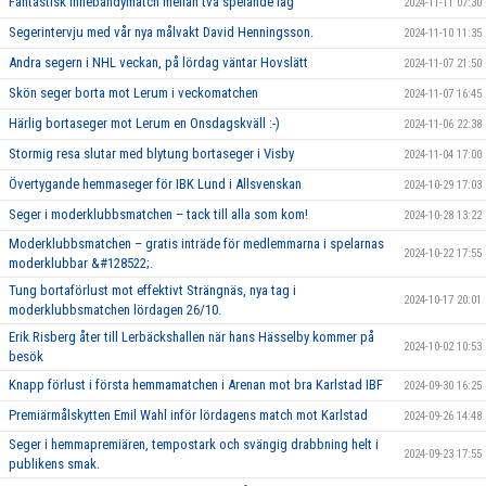
Fantastisk innebandymatch mellan två spelande lag
2024-11-11 07:30
Segerintervju med vår nya målvakt David Henningsson.
2024-11-10 11:35
Andra segern i NHL veckan, på lördag väntar Hovslätt
2024-11-07 21:50
Skön seger borta mot Lerum i veckomatchen
2024-11-07 16:45
Härlig bortaseger mot Lerum en Onsdagskväll :-)
2024-11-06 22:38
Stormig resa slutar med blytung bortaseger i Visby
2024-11-04 17:00
Övertygande hemmaseger för IBK Lund i Allsvenskan
2024-10-29 17:03
Seger i moderklubbsmatchen – tack till alla som kom!
2024-10-28 13:22
Moderklubbsmatchen – gratis inträde för medlemmarna i spelarnas
2024-10-22 17:55
moderklubbar &#128522;.
Tung bortaförlust mot effektivt Strängnäs, nya tag i
2024-10-17 20:01
moderklubbsmatchen lördagen 26/10.
Erik Risberg åter till Lerbäckshallen när hans Hässelby kommer på
2024-10-02 10:53
besök
Knapp förlust i första hemmamatchen i Arenan mot bra Karlstad IBF
2024-09-30 16:25
Premiärmålskytten Emil Wahl inför lördagens match mot Karlstad
2024-09-26 14:48
Seger i hemmapremiären, tempostark och svängig drabbning helt i
2024-09-23 17:55
publikens smak.