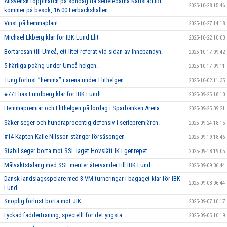
Allsvensk toppmatch på söndag då serieledarna Karlstad IBF
2025-10-28 15:46
kommer på besök, 16:00 Lerbäckshallen.
Vinst på hemmaplan!
2025-10-27 14:18
Michael Ekberg klar för IBK Lund Elit
2025-10-22 10:03
Bortaresan till Umeå, ett litet referat vid sidan av Innebandyn.
2025-10-17 09:42
5 härliga poäng under Umeå helgen.
2025-10-17 09:11
Tung förlust ’’hemma’’ i arena under Elithelgen.
2025-10-02 11:35
#77 Elias Lundberg klar för IBK Lund!
2025-09-25 18:10
Hemmapremiär och Elithelgen på lördag i Sparbanken Arena.
2025-09-25 09:21
Säker seger och hundraprocentig defensiv i seriepremiären.
2025-09-24 18:15
#14 Kapten Kalle Nilsson stänger försäsongen
2025-09-19 18:46
Stabil seger borta mot SSL laget Hovslätt IK i genrepet.
2025-09-18 19:05
Målvaktstalang med SSL meriter återvänder till IBK Lund
2025-09-09 06:44
Dansk landslagsspelare med 3 VM turneringar i bagaget klar för IBK
2025-09-08 06:44
Lund
Snöplig förlust borta mot JIK
2025-09-07 10:17
Lyckad fadderträning, speciellt för det yngsta.
2025-09-05 10:19