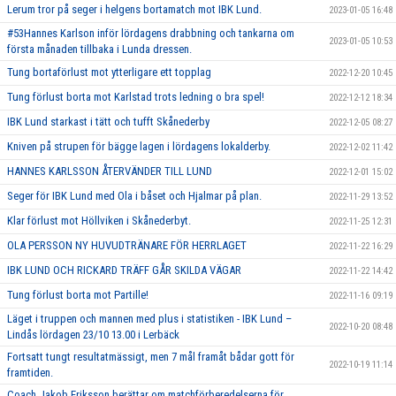
Lerum tror på seger i helgens bortamatch mot IBK Lund.
2023-01-05 16:48
#53Hannes Karlson inför lördagens drabbning och tankarna om
2023-01-05 10:53
första månaden tillbaka i Lunda dressen.
Tung bortaförlust mot ytterligare ett topplag
2022-12-20 10:45
Tung förlust borta mot Karlstad trots ledning o bra spel!
2022-12-12 18:34
IBK Lund starkast i tätt och tufft Skånederby
2022-12-05 08:27
Kniven på strupen för bägge lagen i lördagens lokalderby.
2022-12-02 11:42
HANNES KARLSSON ÅTERVÄNDER TILL LUND
2022-12-01 15:02
Seger för IBK Lund med Ola i båset och Hjalmar på plan.
2022-11-29 13:52
Klar förlust mot Höllviken i Skånederbyt.
2022-11-25 12:31
OLA PERSSON NY HUVUDTRÄNARE FÖR HERRLAGET
2022-11-22 16:29
IBK LUND OCH RICKARD TRÄFF GÅR SKILDA VÄGAR
2022-11-22 14:42
Tung förlust borta mot Partille!
2022-11-16 09:19
Läget i truppen och mannen med plus i statistiken - IBK Lund –
2022-10-20 08:48
Lindås lördagen 23/10 13.00 i Lerbäck
Fortsatt tungt resultatmässigt, men 7 mål framåt bådar gott för
2022-10-19 11:14
framtiden.
Coach Jakob Eriksson berättar om matchförberedelserna för