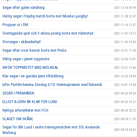
Seger efter galen vändning
2021-12-18 09:49
Härlig seger i frejdig match borta mot Munka Ljungby!
2021-11-28 22:07
Proppen ur i DM
2021-11-14 12:57
Övertygande spel och 3 sköna poäng borta mot Halmstad
2021-11-07 10:12
Storseger i skånederbyt!
2021-11-05 14:43
Seger efter visst besvär borta mot Pixbo
2021-10-31 17:30
Viktig seger i jämnt toppmöte
2021-10-30 10:01
INFÖR TOPPMÖTET MED MÖLNDAL
2021-10-21 19:06
Klar seger i en ganska jämn tillställning
2021-10-20 18:49
Inför Partille hemma Söndag 3/10: Hemmapremiär med finbesök
2021-10-01 19:00
SEGER I PREMIÄREN
2021-09-26 09:43
ELLIOT BJÖRN ÄR KLAR FÖR LUND
2021-09-02 14:57
Nyttiga erfarenheter mot FCH
2021-08-24 20:22
SLAGET OM SKÅNE
2021-08-18 11:55
Seger för IBK Lund i andra träningsmatchen mot SSL-kvalande
2021-08-18 09:42
Warberg