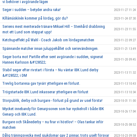
vi behöver i avgörande lägen
Seger i sudden – betyder andra raka!
2023-11-27 11:24
Kíllámáskínén kommer på lördag, gör du?
2023-11-24 07:30
Seriens mest meriterade tränare Mikael Hill – Stenhård drabbning
2023-11-23 11:55
mot ett Lund som steppat upp!
Ketchupeffekt på Wahl - Coach Jakob om lördagsmatchen
2023-11-22 09:27
Spännande matcher innan juluppehållet och serievändningen.
2023-11-21 13:49
Seger borta mot Partille efter sent avgörande i sudden, signerat
2023-11-20 09:45
Hannes Karlsson &#128522;
Stabil seger efter rivstart i första – Nu väntar IBK Lund derby
2023-11-13 11:32
&#128522; i DM
Trevlig bortaresa gav tyvärr ytterligare en förlust.
2023-11-13 10:43
Trögstartade IBK Lund inkasserar ytterligare en förlust
2023-11-13 10:34
Storpublik, derby och burgare - förlust på grund av usel första!
2023-10-31 11:00
Mycket innebandy för Genarpsonen som har nyckelroll i både IBK
2023-10-26 17:04
Genarp och IBK Lund.
Burgare och Skånederby – nu firar vi höstlov! – Olas tankar inför
2023-10-25 08:52
matchen
Dålig träningsvecka med sjukdomar gav 2 pinnar, trots uselt försvar
2023-10-23 09:58