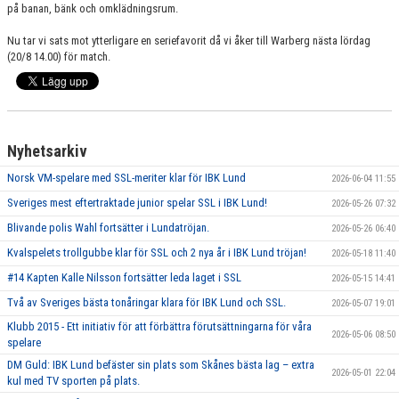
på banan, bänk och omklädningsrum.
Nu tar vi sats mot ytterligare en seriefavorit då vi åker till Warberg nästa lördag
(20/8 14.00) för match.
Nyhetsarkiv
Norsk VM-spelare med SSL-meriter klar för IBK Lund
2026-06-04 11:55
Sveriges mest eftertraktade junior spelar SSL i IBK Lund!
2026-05-26 07:32
Blivande polis Wahl fortsätter i Lundatröjan.
2026-05-26 06:40
Kvalspelets trollgubbe klar för SSL och 2 nya år i IBK Lund tröjan!
2026-05-18 11:40
#14 Kapten Kalle Nilsson fortsätter leda laget i SSL
2026-05-15 14:41
Två av Sveriges bästa tonåringar klara för IBK Lund och SSL.
2026-05-07 19:01
Klubb 2015 - Ett initiativ för att förbättra förutsättningarna för våra
2026-05-06 08:50
spelare
DM Guld: IBK Lund befäster sin plats som Skånes bästa lag – extra
2026-05-01 22:04
kul med TV sporten på plats.