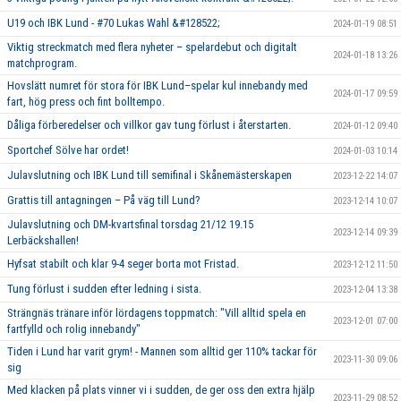
U19 och IBK Lund - #70 Lukas Wahl &#128522;
2024-01-19 08:51
Viktig streckmatch med flera nyheter – spelardebut och digitalt
2024-01-18 13:26
matchprogram.
Hovslätt numret för stora för IBK Lund–spelar kul innebandy med
2024-01-17 09:59
fart, hög press och fint bolltempo.
Dåliga förberedelser och villkor gav tung förlust i återstarten.
2024-01-12 09:40
Sportchef Sölve har ordet!
2024-01-03 10:14
Julavslutning och IBK Lund till semifinal i Skånemästerskapen
2023-12-22 14:07
Grattis till antagningen – På väg till Lund?
2023-12-14 10:07
Julavslutning och DM-kvartsfinal torsdag 21/12 19.15
2023-12-14 09:39
Lerbäckshallen!
Hyfsat stabilt och klar 9-4 seger borta mot Fristad.
2023-12-12 11:50
Tung förlust i sudden efter ledning i sista.
2023-12-04 13:38
Strängnäs tränare inför lördagens toppmatch: "Vill alltid spela en
2023-12-01 07:00
fartfylld och rolig innebandy"
Tiden i Lund har varit grym! - Mannen som alltid ger 110% tackar för
2023-11-30 09:06
sig
Med klacken på plats vinner vi i sudden, de ger oss den extra hjälp
2023-11-29 08:52