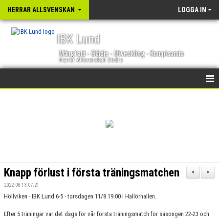
HERRAR ALLSVENSKAN
LOGGA IN
IBK Lund
Mångfald - Glädje - Utveckling - Kompisanda
Herrar Allsvenskan Södra
HEM
NYHETER
KALENDER
TRUPPEN
Knapp förlust i första träningsmatchen
<
>
GÄSTBOK
2022-08-13 07:21
Höllviken - IBK Lund 6-5 - torsdagen 11/8 19.00 i Hallörhallen.
BILDGALLERI
Efter 5 träningar var det dags för vår första träningsmatch för säsongen 22-23 och