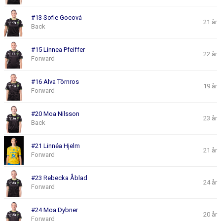
#13 Sofie Gocová
21 år
Back
#15 Linnea Pfeiffer
22 år
Forward
#16 Alva Törnros
19 år
Forward
#20 Moa Nilsson
23 år
Back
#21 Linnéa Hjelm
21 år
Forward
#23 Rebecka Åblad
24 år
Forward
#24 Moa Dybner
20 år
Forward