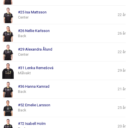
#25 Isa Mattsson
22 år
Center
#26 Nellie Karlsson
26 år
Back
#29 Alexandra Ålund
22 år
Center
#31 Lenka Remešová
29 år
Målvakt
#36 Hanna Kamrad
21 år
Back
#52 Emelie Larsson
25 år
Back
#72 Isabell Holm
20 år