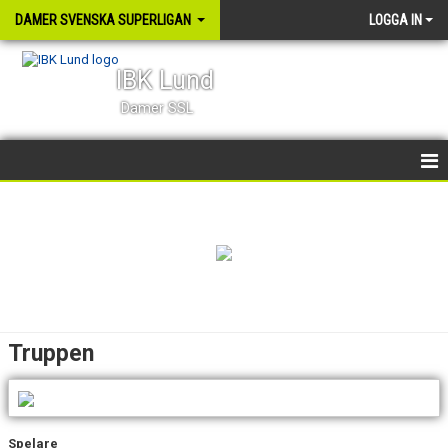
DAMER SVENSKA SUPERLIGAN
LOGGA IN
IBK Lund
Damer SSL
HEM
NYHETER
KALENDER
TRUPPEN
Truppen
BILDGALLERI
KONTAKT
Spelare