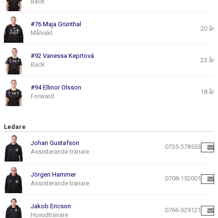
Back
#76 Maja Grünthal
20 år
Målvakt
#92 Vanessa Keprtová
23 år
Back
#94 Ellinor Olsson
18 år
Forward
Ledare
Johan Gustafson
0735-378553
Assisterande tränare
Jörgen Hammer
0708-152001
Assisterande tränare
Jakob Ericson
0766-329121
Huvudtränare