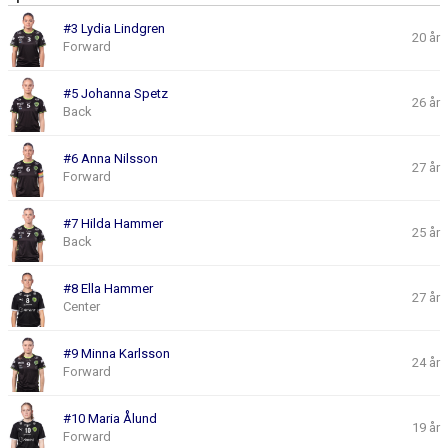
MATCHER
#3 Lydia Lindgren
20 år
Forward
SVENSKA SUPERLIGAN 25/26
#5 Johanna Spetz
26 år
Back
#6 Anna Nilsson
27 år
Forward
#7 Hilda Hammer
25 år
Back
#8 Ella Hammer
27 år
Center
#9 Minna Karlsson
24 år
Forward
#10 Maria Ålund
19 år
Forward