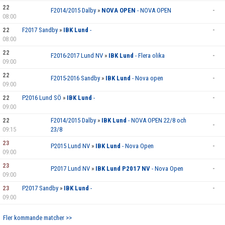
22
PARTNERS
F2014/2015 Dalby
»
NOVA OPEN
- NOVA OPEN
-
08:00
22
DOKUMENT
F2017 Sandby
»
IBK Lund
-
-
08:00
KONTAKT
22
F2016-2017 Lund NV
»
IBK Lund
- Flera olika
-
09:00
BILDBANK
22
F2015-2016 Sandby
»
IBK Lund
- Nova open
-
09:00
IBK LUND PLAY
22
P2016 Lund SÖ
»
IBK Lund
-
-
09:00
UTOMHUSPLANER
22
F2014/2015 Dalby
»
IBK Lund
- NOVA OPEN 22/8 och
-
09:15
23/8
23
P2015 Lund NV
»
IBK Lund
- Nova Open
-
09:00
23
P2017 Lund NV
»
IBK Lund P2017 NV
- Nova Open
-
09:00
23
P2017 Sandby
»
IBK Lund
-
-
09:00
Fler kommande matcher >>