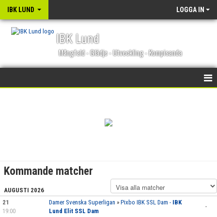
IBK LUND
LOGGA IN
IBK Lund
Mångfald - Glädje - Utveckling - Kompisanda
STARTSIDA
NYHETER
KALENDER
MATCHER
Kommande matcher
OM KLUBBEN
AUGUSTI 2026
21
BLI MEDLEM
Damer Svenska Superligan
»
Pixbo IBK SSL Dam -
IBK
-
19:00
Lund Elit SSL Dam