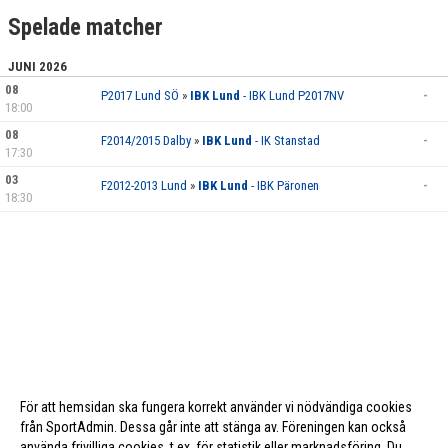
Spelade matcher
JUNI 2026
08
P2017 Lund SÖ
»
IBK Lund
- IBK Lund P2017NV
-
18:00
08
F2014/2015 Dalby
»
IBK Lund
- IK Stanstad
-
17:30
03
F2012-2013 Lund
»
IBK Lund
- IBK Päronen
-
18:30
För att hemsidan ska fungera korrekt använder vi nödvändiga cookies
från SportAdmin. Dessa går inte att stänga av. Föreningen kan också
använda frivilliga cookies, t.ex. för statistik eller marknadsföring. Du