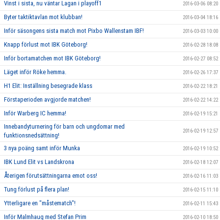
Vinst i sista, nu väntar Lagan i playoff1
2016-03-06 08:20
Byter taktiktavlan mot klubban!
2016-03-04 18:16
Inför säsongens sista match mot Pixbo Wallenstam IBF!
2016-03-03 10:00
Knapp förlust mot IBK Göteborg!
2016-02-28 18:08
Inför bortamatchen mot IBK Göteborg!
2016-02-27 08:52
Läget inför Röke hemma.
2016-02-26 17:37
H1 Elit: Inställning besegrade klass
2016-02-22 18:21
Förstaperioden avgjorde matchen!
2016-02-22 14:22
Inför Warberg IC hemma!
2016-02-19 15:21
Innebandyturnering för barn och ungdomar med
2016-02-19 12:57
funktionsnedsättning!
3 nya poäng samt inför Munka
2016-02-19 10:52
IBK Lund Elit vs Landskrona
2016-02-18 12:07
Återigen förutsättningarna emot oss!
2016-02-16 11:03
Tung förlust på flera plan!
2016-02-15 11:10
Ytterligare en "måstematch"!
2016-02-11 15:43
Inför Malmhaug med Stefan Prim
2016-02-10 18:50