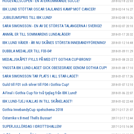
HÖGEVALLSCUPEN - EN ÅTERKOMMANDE SUCCÉ!
2018-02-18 22:03
IBK LUND STÖTTAR OSCAR SAJLANDS KAMP MOT CANCER!
2018-02-14 16:27
JUBILEUMSPRIS TILL IBK LUND!
2018-02-08 15:26
SARA SIMONSSON - EN AV DE STÖRSTA TALANGERNA I SVERIGE!
2018-02-07 20:10
ANMÄL ER TILL SOMMARENS LUNDALÄGER!
2018-01-17 20:32
IBK LUND VÄXER - ÄR NU SKÅNES STÖRSTA INNEBANDYFÖRENING!
2018-01-12 14:48
DUBBLA MEDALJER TILL F03-04!
2018-01-09 11:29
MEDALJSKÅPET FYLLS PÅ MED ETT GOTHIA CUP-BRONS!
2018-01-08 23:22
YNGSTA IBK LUND-LAGET GICK OBESEGRADE GENOM GOTHIA CUP!
2018-01-08 17:10
SARA SIMONSSON TAR PLATS I ALL STAR-LAGET!
2018-01-07 17:26
Guld till F01 och silver till F04 i Gothia Cup!
2018-01-07 12:10
A-Final i Gothia Cup för två tjejlag från IBK Lund!
2018-01-06 22:07
IBK LUND-TJEJ KALLAS IN TILL SKÅNELAGET!
2018-01-02 22:48
Gothia InnebandyCup spelschema 2018
2017-12-17 21:07
Österrike v.8 med Thells Bussar!
2017-12-17 12:44
SUPERJULLÖRDAG I IDROTTSHALLEN!
2017-12-15 16:04