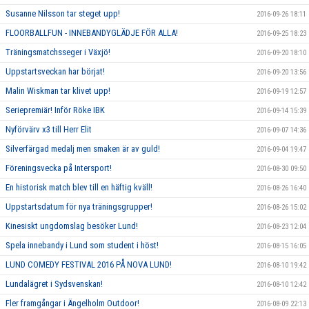
Susanne Nilsson tar steget upp!
2016-09-26 18:11
FLOORBALLFUN - INNEBANDYGLÄDJE FÖR ALLA!
2016-09-25 18:23
Träningsmatchsseger i Växjö!
2016-09-20 18:10
Uppstartsveckan har börjat!
2016-09-20 13:56
Malin Wiskman tar klivet upp!
2016-09-19 12:57
Seriepremiär! Inför Röke IBK
2016-09-14 15:39
Nyförvärv x3 till Herr Elit
2016-09-07 14:36
Silverfärgad medalj men smaken är av guld!
2016-09-04 19:47
Föreningsvecka på Intersport!
2016-08-30 09:50
En historisk match blev till en häftig kväll!
2016-08-26 16:40
Uppstartsdatum för nya träningsgrupper!
2016-08-26 15:02
Kinesiskt ungdomslag besöker Lund!
2016-08-23 12:04
Spela innebandy i Lund som student i höst!
2016-08-15 16:05
LUND COMEDY FESTIVAL 2016 PÅ NOVA LUND!
2016-08-10 19:42
Lundalägret i Sydsvenskan!
2016-08-10 12:42
Fler framgångar i Ängelholm Outdoor!
2016-08-09 22:13