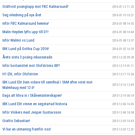
Orättvist poängtapp mot FBC Kalmarsund!
2016-01-12 11:25
Seg inledning på nya året
2016-01-10 10:21
Inför FBC Kalmarsund hemma!
2016-01-08 14:55
Malin Heyden lyfts upp till D1!
2016-01-08 14:44
Inför Malmö vs Lund
2016-01-08 13:37
IBK Lund på Gothia Cup 2016!
2016-01-02 16:39
Årets sista 3 poäng inkasserade
2015-12-20 09:28
Inför bortamötet mot Olofströms IBF!
2015-12-19 01:11
H1 Elit, inför Olofström
2015-12-17 15:54
IBK Lund Elit Dam vidare till semifinal i SkM efter vinst mot
2015-12-16 12:49
Malmhaug med 12-3!
Dags att kliva in i Skånemästerskapen!
2015-12-14 00:18
IBK Lund Elit vinner en segstartad historia
2015-12-06 16:45
Inför Vöikers med Jesper Gustavsson
2015-12-04 18:38
Grattis Sebastian!
2015-12-03 16:43
Vi har en utmaning framför oss!
2015-12-02 12:31