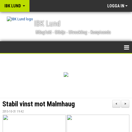
IBK LUND
LOGGA IN
IBK Lund
Mångfald - Glädje - Utveckling - Kompisanda
STARTSIDA
NYHETER
KALENDER
MATCHER
Stabil vinst mot Malmhaug
<
>
OM KLUBBEN
2015-10-31 19:42
BLI MEDLEM