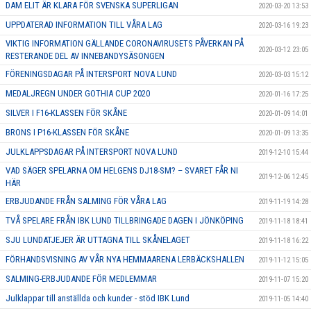
DAM ELIT ÄR KLARA FÖR SVENSKA SUPERLIGAN
2020-03-20 13:53
UPPDATERAD INFORMATION TILL VÅRA LAG
2020-03-16 19:23
VIKTIG INFORMATION GÄLLANDE CORONAVIRUSETS PÅVERKAN PÅ
2020-03-12 23:05
RESTERANDE DEL AV INNEBANDYSÄSONGEN
FÖRENINGSDAGAR PÅ INTERSPORT NOVA LUND
2020-03-03 15:12
MEDALJREGN UNDER GOTHIA CUP 2020
2020-01-16 17:25
SILVER I F16-KLASSEN FÖR SKÅNE
2020-01-09 14:01
BRONS I P16-KLASSEN FÖR SKÅNE
2020-01-09 13:35
JULKLAPPSDAGAR PÅ INTERSPORT NOVA LUND
2019-12-10 15:44
VAD SÄGER SPELARNA OM HELGENS DJ18-SM? – SVARET FÅR NI
2019-12-06 12:45
HÄR
ERBJUDANDE FRÅN SALMING FÖR VÅRA LAG
2019-11-19 14:28
TVÅ SPELARE FRÅN IBK LUND TILLBRINGADE DAGEN I JÖNKÖPING
2019-11-18 18:41
SJU LUNDATJEJER ÄR UTTAGNA TILL SKÅNELAGET
2019-11-18 16:22
FÖRHANDSVISNING AV VÅR NYA HEMMAARENA LERBÄCKSHALLEN
2019-11-12 15:05
SALMING-ERBJUDANDE FÖR MEDLEMMAR
2019-11-07 15:20
Julklappar till anställda och kunder - stöd IBK Lund
2019-11-05 14:40