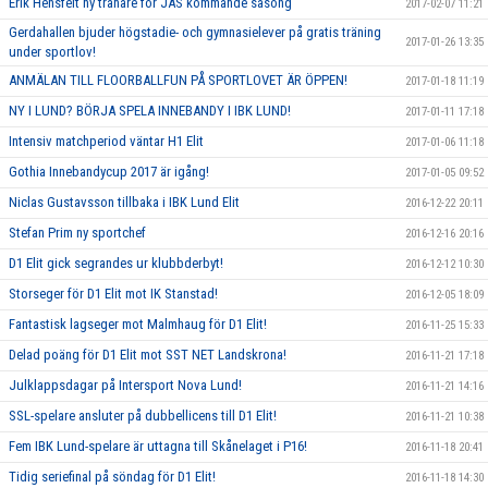
Erik Hensfelt ny tränare för JAS kommande säsong
2017-02-07 11:21
Gerdahallen bjuder högstadie- och gymnasielever på gratis träning
2017-01-26 13:35
under sportlov!
ANMÄLAN TILL FLOORBALLFUN PÅ SPORTLOVET ÄR ÖPPEN!
2017-01-18 11:19
NY I LUND? BÖRJA SPELA INNEBANDY I IBK LUND!
2017-01-11 17:18
Intensiv matchperiod väntar H1 Elit
2017-01-06 11:18
Gothia Innebandycup 2017 är igång!
2017-01-05 09:52
Niclas Gustavsson tillbaka i IBK Lund Elit
2016-12-22 20:11
Stefan Prim ny sportchef
2016-12-16 20:16
D1 Elit gick segrandes ur klubbderbyt!
2016-12-12 10:30
Storseger för D1 Elit mot IK Stanstad!
2016-12-05 18:09
Fantastisk lagseger mot Malmhaug för D1 Elit!
2016-11-25 15:33
Delad poäng för D1 Elit mot SST NET Landskrona!
2016-11-21 17:18
Julklappsdagar på Intersport Nova Lund!
2016-11-21 14:16
SSL-spelare ansluter på dubbellicens till D1 Elit!
2016-11-21 10:38
Fem IBK Lund-spelare är uttagna till Skånelaget i P16!
2016-11-18 20:41
Tidig seriefinal på söndag för D1 Elit!
2016-11-18 14:30