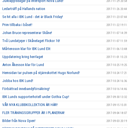
Julklappsdagar på Intersport Nova Lund!
2017-11-29 20:58
Ledarträff på Hallands nation
2017-11-26 20:44
Se hit alla i IBK Lund - det är Black Friday!
2017-11-23 07:44
Prim tillbaka i båset!
2017-11-22 19:11
Johan Bruce representerar Skåne!
2017-11-07 14:39
Två Lundatjejer i Skånelaget Flickor 16!
2017-11-07 11:59
Mårtensson klar för IBK Lund Elit
2017-11-06 13:48
Uppdatering kring herrlaget
2017-11-01 15:23
Anton Åkesson klar för Lund
2017-10-25 19:25
Hemsidan tar pulsen på stjärnskottet Hugo Norlund!
2017-10-24 17:21
Jobba hos IBK Lund!
2017-10-24 16:36
Förbättrad innebandyförsäkring!
2017-10-16 14:46
IBK Lunds supporterhotell under Gothia Cup!
2017-09-30 13:32
VÅR NYA KLUBBKOLLEKTION ÄR HÄR!
2017-09-15 15:01
FLER TRÄNINGSGRUPPER ÄR I PLANERNA!
2017-09-04 18:07
Bilder från Nova Open!
2017-09-03 20:19