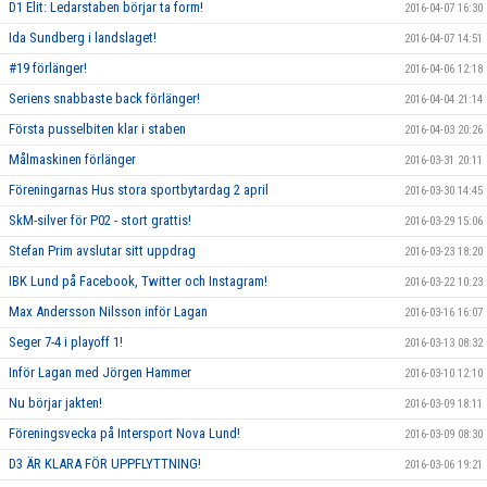
D1 Elit: Ledarstaben börjar ta form!
2016-04-07 16:30
Ida Sundberg i landslaget!
2016-04-07 14:51
#19 förlänger!
2016-04-06 12:18
Seriens snabbaste back förlänger!
2016-04-04 21:14
Första pusselbiten klar i staben
2016-04-03 20:26
Målmaskinen förlänger
2016-03-31 20:11
Föreningarnas Hus stora sportbytardag 2 april
2016-03-30 14:45
SkM-silver för P02 - stort grattis!
2016-03-29 15:06
Stefan Prim avslutar sitt uppdrag
2016-03-23 18:20
IBK Lund på Facebook, Twitter och Instagram!
2016-03-22 10:23
Max Andersson Nilsson inför Lagan
2016-03-16 16:07
Seger 7-4 i playoff 1!
2016-03-13 08:32
Inför Lagan med Jörgen Hammer
2016-03-10 12:10
Nu börjar jakten!
2016-03-09 18:11
Föreningsvecka på Intersport Nova Lund!
2016-03-09 08:30
D3 ÄR KLARA FÖR UPPFLYTTNING!
2016-03-06 19:21