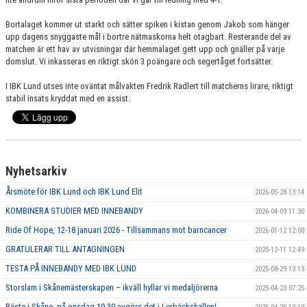
Bortalaget kommer ut starkt och sätter spiken i kistan genom Jakob som hänger
upp dagens snyggaste mål i bortre nätmaskorna helt otagbart. Resterande del av
matchen är ett hav av utvisningar där hemmalaget gett upp och gnäller på varje
domslut. Vi inkasseras en riktigt skön 3 poängare och segertåget fortsätter.
I IBK Lund utses inte oväntat målvakten Fredrik Radlert till matcherns lirare, riktigt
stabil insats kryddat med en assist.
Nyhetsarkiv
Årsmöte för IBK Lund och IBK Lund Elit
2026-05-28 13:14
KOMBINERA STUDIER MED INNEBANDY
2026-04-09 11:30
Ride Of Hope, 12-18 januari 2026 - Tillsammans mot barncancer
2026-01-12 12:00
GRATULERAR TILL ANTAGNINGEN
2025-12-11 12:49
TESTA PÅ INNEBANDY MED IBK LUND
2025-08-29 13:13
Storslam i Skånemästerskapen – ikväll hyllar vi medaljörerna
2025-04-23 07:25
Bäste i Skåne, på onsdag 19.30 avgörs det i Lerbäckshallen!