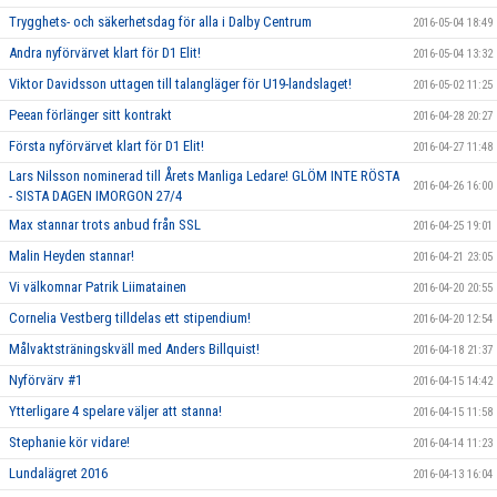
Trygghets- och säkerhetsdag för alla i Dalby Centrum
2016-05-04 18:49
Andra nyförvärvet klart för D1 Elit!
2016-05-04 13:32
Viktor Davidsson uttagen till talangläger för U19-landslaget!
2016-05-02 11:25
Peean förlänger sitt kontrakt
2016-04-28 20:27
Första nyförvärvet klart för D1 Elit!
2016-04-27 11:48
Lars Nilsson nominerad till Årets Manliga Ledare! GLÖM INTE RÖSTA
2016-04-26 16:00
- SISTA DAGEN IMORGON 27/4
Max stannar trots anbud från SSL
2016-04-25 19:01
Malin Heyden stannar!
2016-04-21 23:05
Vi välkomnar Patrik Liimatainen
2016-04-20 20:55
Cornelia Vestberg tilldelas ett stipendium!
2016-04-20 12:54
Målvaktsträningskväll med Anders Billquist!
2016-04-18 21:37
Nyförvärv #1
2016-04-15 14:42
Ytterligare 4 spelare väljer att stanna!
2016-04-15 11:58
Stephanie kör vidare!
2016-04-14 11:23
Lundalägret 2016
2016-04-13 16:04