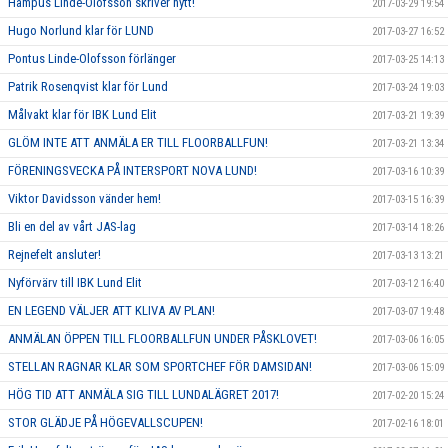
Hampus Linde-Olofsson skriver nytt!
2017-03-29 19:54
Hugo Norlund klar för LUND
2017-03-27 16:52
Pontus Linde-Olofsson förlänger
2017-03-25 14:13
Patrik Rosenqvist klar för Lund
2017-03-24 19:03
Målvakt klar för IBK Lund Elit
2017-03-21 19:39
GLÖM INTE ATT ANMÄLA ER TILL FLOORBALLFUN!
2017-03-21 13:34
FÖRENINGSVECKA PÅ INTERSPORT NOVA LUND!
2017-03-16 10:39
Viktor Davidsson vänder hem!
2017-03-15 16:39
Bli en del av vårt JAS-lag
2017-03-14 18:26
Rejnefelt ansluter!
2017-03-13 13:21
Nyförvärv till IBK Lund Elit
2017-03-12 16:40
EN LEGEND VÄLJER ATT KLIVA AV PLAN!
2017-03-07 19:48
ANMÄLAN ÖPPEN TILL FLOORBALLFUN UNDER PÅSKLOVET!
2017-03-06 16:05
STELLAN RAGNAR KLAR SOM SPORTCHEF FÖR DAMSIDAN!
2017-03-06 15:09
HÖG TID ATT ANMÄLA SIG TILL LUNDALÄGRET 2017!
2017-02-20 15:24
STOR GLÄDJE PÅ HÖGEVALLSCUPEN!
2017-02-16 18:01