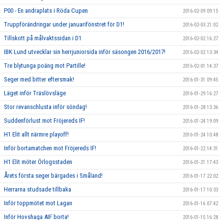
P00 - En andraplats i Röda Cupen
2016-02-09 09:15
Truppförändringar under januarifönstret för D1!
2016-02-03 21:02
Tillskott på målvaktssidan i D1
2016-02-02 16:27
IBK Lund utvecklar sin herrjuniorsida inför säsongen 2016/2017!
2016-02-02 13:34
Tre blytunga poäng mot Partille!
2016-02-01 14:37
Seger med bitter eftersmak!
2016-01-31 09:45
Läget inför Träslövsläge
2016-01-29 16:27
Stor revanschlusta inför söndag!
2016-01-28 13:36
Suddenförlust mot Fröjereds IF!
2016-01-24 19:09
H1 Elit allt närmre playoff!
2016-01-24 10:48
Inför bortamatchen mot Fröjereds IF!
2016-01-22 14:31
H1 Elit möter Örlogsstaden
2016-01-21 17:43
Årets första seger bärgades i Småland!
2016-01-17 22:02
Herrarna studsade tillbaka
2016-01-17 10:33
Inför toppmötet mot Lagan
2016-01-16 07:42
Inför Hovshaga AIF borta!
2016-01-15 16:28