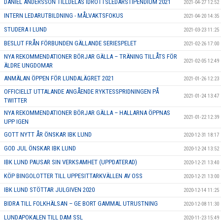
DANIEL ANDERSSON TILLDELAS IDROTTSLEDARSTIPENDIUM 2021
2021-04-27 12:52
INTERN LEDARUTBILDNING - MÅLVAKTSFOKUS
2021-04-20 14:35
STUDERA I LUND
2021-03-23 11:25
BESLUT FRÅN FÖRBUNDEN GÄLLANDE SERIESPELET
2021-02-26 17:00
NYA REKOMMENDATIONER BÖRJAR GÄLLA – TRÄNING TILLÅTS FÖR
2021-02-05 12:49
ÄLDRE UNGDOMAR
ANMÄLAN ÖPPEN FÖR LUNDALÄGRET 2021
2021-01-26 12:23
OFFICIELLT UTTALANDE ANGÅENDE RYKTESSPRIDNINGEN PÅ
2021-01-24 13:47
TWITTER
NYA REKOMMENDATIONER BÖRJAR GÄLLA – HALLARNA ÖPPNAS
2021-01-22 12:39
UPP IGEN
GOTT NYTT ÅR ÖNSKAR IBK LUND
2020-12-31 18:17
GOD JUL ÖNSKAR IBK LUND
2020-12-24 13:52
IBK LUND PAUSAR SIN VERKSAMHET (UPPDATERAD)
2020-12-21 13:40
KÖP BINGOLOTTER TILL UPPESITTARKVÄLLEN AV OSS
2020-12-21 13:00
IBK LUND STÖTTAR JULGIVEN 2020
2020-12-14 11:25
BIDRA TILL FOLKHÄLSAN – GE BORT GAMMAL UTRUSTNING
2020-12-08 11:30
LUNDAPOKALEN TILL DAM SSL
2020-11-23 15:49