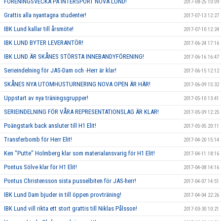
FÖRENINGSVECKA PÅ INTERSPORT NOVA LUND!
2017-08-25 10:09
Grattis alla nyantagna studenter!
2017-07-13 12:27
IBK Lund kallar till årsmöte!
2017-07-10 12:24
IBK LUND BYTER LEVERANTÖR!
2017-06-24 17:16
IBK LUND ÄR SKÅNES STÖRSTA INNEBANDYFÖRENING!
2017-06-16 16:47
Serieindelning för JAS-Dam och -Herr är klar!
2017-06-15 12:12
SKÅNES NYA UTOMHUSTURNERING NOVA OPEN ÄR HÄR!
2017-06-09 15:32
Uppstart av nya träningsgrupper!
2017-05-10 13:41
SERIEINDELNING FÖR VÅRA REPRESENTATIONSLAG ÄR KLAR!
2017-05-09 12:25
Poängstark back ansluter till H1 Elit!
2017-05-05 20:11
Transferbomb för Herr Elit!
2017-04-20 15:14
Ken "Putte" Holmberg klar som materialansvarig för H1 Elit!
2017-04-11 18:16
Pontus Sölve klar för H1 Elit!
2017-04-08 14:16
Pontus Christensson sista pusselbiten för JAS-herr!
2017-04-07 14:51
IBK Lund Dam bjuder in till öppen provträning!
2017-04-04 22:26
IBK Lund vill rikta ett stort grattis till Niklas Pålsson!
2017-03-30 10:21