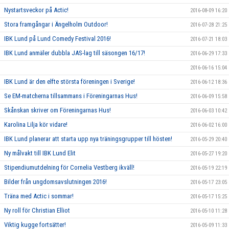
Nystartsveckor på Actic!
2016-08-09 16:20
Stora framgångar i Ängelholm Outdoor!
2016-07-28 21:25
IBK Lund på Lund Comedy Festival 2016!
2016-07-21 18:03
IBK Lund anmäler dubbla JAS-lag till säsongen 16/17!
2016-06-29 17:33
2016-06-16 15:04
IBK Lund är den elfte största föreningen i Sverige!
2016-06-12 18:36
Se EM-matcherna tillsammans i Föreningarnas Hus!
2016-06-09 15:58
Skånskan skriver om Föreningarnas Hus!
2016-06-03 10:42
Karolina Lilja kör vidare!
2016-06-02 16:00
IBK Lund planerar att starta upp nya träningsgrupper till hösten!
2016-05-29 20:40
Ny målvakt till IBK Lund Elit
2016-05-27 19:20
Stipendiumutdelning för Cornelia Vestberg ikväll!
2016-05-19 22:19
Bilder från ungdomsavslutningen 2016!
2016-05-17 23:05
Träna med Actic i sommar!
2016-05-17 15:25
Ny roll för Christian Elliot
2016-05-10 11:28
Viktig kugge fortsätter!
2016-05-09 11:33