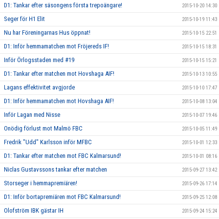
D1: Tankar efter säsongens första trepoängare!
2015-10-20 14:30
Seger för H1 Elit
2015-10-19 11:43
Nu har Föreningarnas Hus öppnat!
2015-10-15 22:51
D1: Inför hemmamatchen mot Fröjereds IF!
2015-10-15 18:31
Inför Örlogsstaden med #19
2015-10-15 15:21
D1: Tankar efter matchen mot Hovshaga AIF!
2015-10-13 10:55
Lagans effektivitet avgjorde
2015-10-10 17:47
D1: Inför hemmamatchen mot Hovshaga AIF!
2015-10-08 13:04
Inför Lagan med Nisse
2015-10-07 19:46
Onödig förlust mot Malmö FBC
2015-10-05 11:49
Fredrik "Udd" Karlsson inför MFBC
2015-10-01 12:33
D1: Tankar efter matchen mot FBC Kalmarsund!
2015-10-01 08:16
Niclas Gustavssons tankar efter matchen
2015-09-27 13:42
Storseger i hemmapremiären!
2015-09-26 17:14
D1: Inför bortapremiären mot FBC Kalmarsund!
2015-09-25 12:08
Olofström IBK gästar IH
2015-09-24 15:24