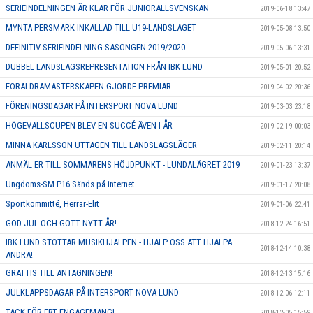
SERIEINDELNINGEN ÄR KLAR FÖR JUNIORALLSVENSKAN
2019-06-18 13:47
MYNTA PERSMARK INKALLAD TILL U19-LANDSLAGET
2019-05-08 13:50
DEFINITIV SERIEINDELNING SÄSONGEN 2019/2020
2019-05-06 13:31
DUBBEL LANDSLAGSREPRESENTATION FRÅN IBK LUND
2019-05-01 20:52
FÖRÄLDRAMÄSTERSKAPEN GJORDE PREMIÄR
2019-04-02 20:36
FÖRENINGSDAGAR PÅ INTERSPORT NOVA LUND
2019-03-03 23:18
HÖGEVALLSCUPEN BLEV EN SUCCÉ ÄVEN I ÅR
2019-02-19 00:03
MINNA KARLSSON UTTAGEN TILL LANDSLAGSLÄGER
2019-02-11 20:14
ANMÄL ER TILL SOMMARENS HÖJDPUNKT - LUNDALÄGRET 2019
2019-01-23 13:37
Ungdoms-SM P16 Sänds på internet
2019-01-17 20:08
Sportkommitté, Herrar-Elit
2019-01-06 22:41
GOD JUL OCH GOTT NYTT ÅR!
2018-12-24 16:51
IBK LUND STÖTTAR MUSIKHJÄLPEN - HJÄLP OSS ATT HJÄLPA
2018-12-14 10:38
ANDRA!
GRATTIS TILL ANTAGNINGEN!
2018-12-13 15:16
JULKLAPPSDAGAR PÅ INTERSPORT NOVA LUND
2018-12-06 12:11
TACK FÖR ERT ENGAGEMANG!
2018-12-05 15:59