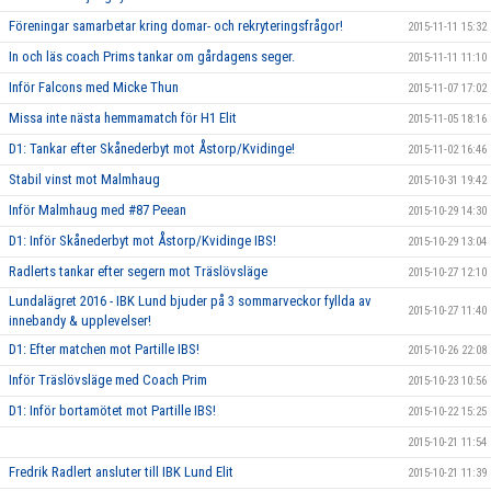
Föreningar samarbetar kring domar- och rekryteringsfrågor!
2015-11-11 15:32
In och läs coach Prims tankar om gårdagens seger.
2015-11-11 11:10
Inför Falcons med Micke Thun
2015-11-07 17:02
Missa inte nästa hemmamatch för H1 Elit
2015-11-05 18:16
D1: Tankar efter Skånederbyt mot Åstorp/Kvidinge!
2015-11-02 16:46
Stabil vinst mot Malmhaug
2015-10-31 19:42
Inför Malmhaug med #87 Peean
2015-10-29 14:30
D1: Inför Skånederbyt mot Åstorp/Kvidinge IBS!
2015-10-29 13:04
Radlerts tankar efter segern mot Träslövsläge
2015-10-27 12:10
Lundalägret 2016 - IBK Lund bjuder på 3 sommarveckor fyllda av
2015-10-27 11:40
innebandy & upplevelser!
D1: Efter matchen mot Partille IBS!
2015-10-26 22:08
Inför Träslövsläge med Coach Prim
2015-10-23 10:56
D1: Inför bortamötet mot Partille IBS!
2015-10-22 15:25
2015-10-21 11:54
Fredrik Radlert ansluter till IBK Lund Elit
2015-10-21 11:39