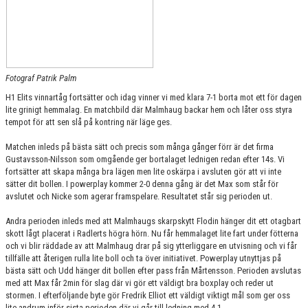
Fotograf Patrik Palm
H1 Elits vinnartåg fortsätter och idag vinner vi med klara 7-1 borta mot ett för dagen
lite grinigt hemmalag. En matchbild där Malmhaug backar hem och låter oss styra
tempot för att sen slå på kontring när läge ges.
Matchen inleds på bästa sätt och precis som många gånger förr är det firma
Gustavsson-Nilsson som omgående ger bortalaget lednigen redan efter 14s. Vi
fortsätter att skapa många bra lägen men lite oskärpa i avsluten gör att vi inte
sätter dit bollen. I powerplay kommer 2-0 denna gång är det Max som står för
avslutet och Nicke som agerar framspelare. Resultatet står sig perioden ut.
Andra perioden inleds med att Malmhaugs skarpskytt Flodin hänger dit ett otagbart
skott lågt placerat i Radlerts högra hörn. Nu får hemmalaget lite fart under fötterna
och vi blir räddade av att Malmhaug drar på sig ytterliggare en utvisning och vi får
tillfälle att återigen rulla lite boll och ta över initiativet. Powerplay utnyttjas på
bästa sätt och Udd hänger dit bollen efter pass från Mårtensson. Perioden avslutas
med att Max får 2min för slag där vi gör ett väldigt bra boxplay och reder ut
stormen. I efterföljande byte gör Fredrik Elliot ett väldigt viktigt mål som ger oss
lite andrum inför sista perioden där vi går till ledning med 4-1.