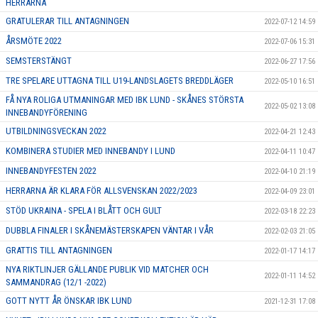
HERRARNA
GRATULERAR TILL ANTAGNINGEN
2022-07-12 14:59
ÅRSMÖTE 2022
2022-07-06 15:31
SEMSTERSTÄNGT
2022-06-27 17:56
TRE SPELARE UTTAGNA TILL U19-LANDSLAGETS BREDDLÄGER
2022-05-10 16:51
FÅ NYA ROLIGA UTMANINGAR MED IBK LUND - SKÅNES STÖRSTA
2022-05-02 13:08
INNEBANDYFÖRENING
UTBILDNINGSVECKAN 2022
2022-04-21 12:43
KOMBINERA STUDIER MED INNEBANDY I LUND
2022-04-11 10:47
INNEBANDYFESTEN 2022
2022-04-10 21:19
HERRARNA ÄR KLARA FÖR ALLSVENSKAN 2022/2023
2022-04-09 23:01
STÖD UKRAINA - SPELA I BLÅTT OCH GULT
2022-03-18 22:23
DUBBLA FINALER I SKÅNEMÄSTERSKAPEN VÄNTAR I VÅR
2022-02-03 21:05
GRATTIS TILL ANTAGNINGEN
2022-01-17 14:17
NYA RIKTLINJER GÄLLANDE PUBLIK VID MATCHER OCH
2022-01-11 14:52
SAMMANDRAG (12/1 -2022)
GOTT NYTT ÅR ÖNSKAR IBK LUND
2021-12-31 17:08