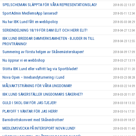
SPELSCHEMAN SLÄPPTA FÖR VÅRA REPRESENTATIONSLAG!
2018-05-22 13:37
SportAdmin MedlemsApp lanserad!
2018-05-11 12:34
Nu har IBK Lund fått en webbpolicy
2018-05-03 08:29
SERIEINDELNING 18/19 FÖR DAM ELIT OCH HERR ELIT!
2018-04-27 12:04
IBK LUND BREDDAR DAMVERKSAMHETEN - BJUDER IN TILL
2018-04-23 12:55
PROVTRÄNING!
Summering av första helgen av Skånemästerskapen!
2018-04-09 17:09
Nu öppnar vi en webbshop
2018-03-27 13:19
Stötta IBK Lund eller valfritt lag via Sportbladet!
2018-03-27 11:20
Nova Open – Innebandyturnering i Lund
2018-03-23 08:28
MÅLVAKTSTRÄNING FÖR VÅRA UNGDOMAR!
2018-03-22 14:09
IBK LUND SÄKERSTÄLLER UNGDOMARS SÄKERHET!
2018-03-20 11:07
GULD I SKOL-SM FÖR JAS-TJEJER!
2018-03-18 13:32
PLAYOFF 1 VÄNTAR FÖR JAS HERR!
2018-03-16 17:51
Barnidrottskonvent med Skåneidrotten!
2018-03-09 18:57
MEDLEMSVECKA PÅ INTERSPORT NOVA LUND!
2018-03-05 11:40