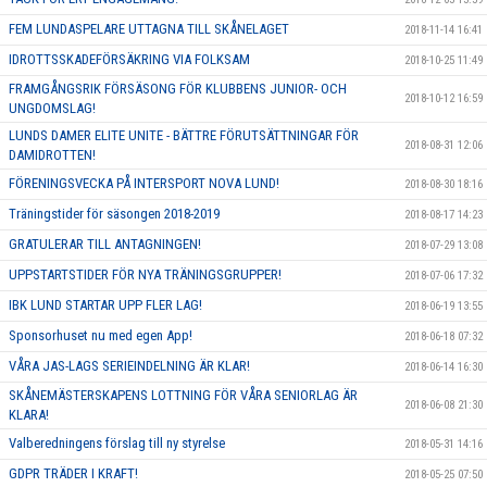
FEM LUNDASPELARE UTTAGNA TILL SKÅNELAGET
2018-11-14 16:41
IDROTTSSKADEFÖRSÄKRING VIA FOLKSAM
2018-10-25 11:49
FRAMGÅNGSRIK FÖRSÄSONG FÖR KLUBBENS JUNIOR- OCH
2018-10-12 16:59
UNGDOMSLAG!
LUNDS DAMER ELITE UNITE - BÄTTRE FÖRUTSÄTTNINGAR FÖR
2018-08-31 12:06
DAMIDROTTEN!
FÖRENINGSVECKA PÅ INTERSPORT NOVA LUND!
2018-08-30 18:16
Träningstider för säsongen 2018-2019
2018-08-17 14:23
GRATULERAR TILL ANTAGNINGEN!
2018-07-29 13:08
UPPSTARTSTIDER FÖR NYA TRÄNINGSGRUPPER!
2018-07-06 17:32
IBK LUND STARTAR UPP FLER LAG!
2018-06-19 13:55
Sponsorhuset nu med egen App!
2018-06-18 07:32
VÅRA JAS-LAGS SERIEINDELNING ÄR KLAR!
2018-06-14 16:30
SKÅNEMÄSTERSKAPENS LOTTNING FÖR VÅRA SENIORLAG ÄR
2018-06-08 21:30
KLARA!
Valberedningens förslag till ny styrelse
2018-05-31 14:16
GDPR TRÄDER I KRAFT!
2018-05-25 07:50