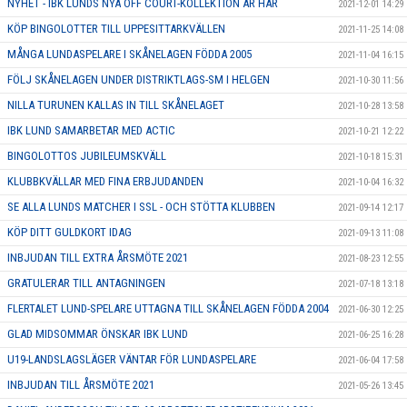
NYHET - IBK LUNDS NYA OFF COURT-KOLLEKTION ÄR HÄR
2021-12-01 14:29
KÖP BINGOLOTTER TILL UPPESITTARKVÄLLEN
2021-11-25 14:08
MÅNGA LUNDASPELARE I SKÅNELAGEN FÖDDA 2005
2021-11-04 16:15
FÖLJ SKÅNELAGEN UNDER DISTRIKTLAGS-SM I HELGEN
2021-10-30 11:56
NILLA TURUNEN KALLAS IN TILL SKÅNELAGET
2021-10-28 13:58
IBK LUND SAMARBETAR MED ACTIC
2021-10-21 12:22
BINGOLOTTOS JUBILEUMSKVÄLL
2021-10-18 15:31
KLUBBKVÄLLAR MED FINA ERBJUDANDEN
2021-10-04 16:32
SE ALLA LUNDS MATCHER I SSL - OCH STÖTTA KLUBBEN
2021-09-14 12:17
KÖP DITT GULDKORT IDAG
2021-09-13 11:08
INBJUDAN TILL EXTRA ÅRSMÖTE 2021
2021-08-23 12:55
GRATULERAR TILL ANTAGNINGEN
2021-07-18 13:18
FLERTALET LUND-SPELARE UTTAGNA TILL SKÅNELAGEN FÖDDA 2004
2021-06-30 12:25
GLAD MIDSOMMAR ÖNSKAR IBK LUND
2021-06-25 16:28
U19-LANDSLAGSLÄGER VÄNTAR FÖR LUNDASPELARE
2021-06-04 17:58
INBJUDAN TILL ÅRSMÖTE 2021
2021-05-26 13:45