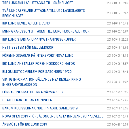
TRE LUNDAKILLAR UTTAGNA TILL SKÅNELAGET
2019-10-18 16:05
TVÅ LUNDASPELARE UTTAGNA TILL U19-LANDSLAGETS
2019-10-17 16:47
REGIONLÄGER
IBK LUND BEVILJAS ELITLICENS
2019-10-16 13:42
MINNA KARLSSON UTTAGEN TILL EURO FLOORBALL TOUR
2019-10-02 13:07
IBK LUND STARTAR UPP NYA TRÄNINGSGRUPPER
2019-09-19 23:26
NYTT SYSTEM FÖR MEDLEMSKORT
2019-09-18 11:06
FÖRENINGSDAGAR PÅ INTERSPORT NOVA LUND
2019-09-09 18:12
IBK LUND ANSTÄLLER FÖRENINGSKOORDINATOR
2019-09-06 13:57
BLI GULDSTÖDMEDLEM FÖR SÄSONGEN 19/20
2019-09-03 13:44
VIKTIG INFORMATION GÄLLANDE NYA REGLER KRING
2019-08-13 14:37
INNEBANDYGLASÖGON
FÖRSÄSONGSMATCHERNA NÄRMAR SIG
2019-07-29 13:26
GRATULERAR TILL ANTAGNINGEN
2019-07-27 12:45
BAKOM KULISSERNA UNDER PRAGUE GAMES 2019
2019-07-10 18:36
NOVA OPEN 2019 - FÖRSÄSONGENS BÄSTA INNEBANDYUPPLEVELSE
2019-07-05 16:49
ÅRSMÖTE FÖR IBK LUND 2019
2019-06-20 15:59