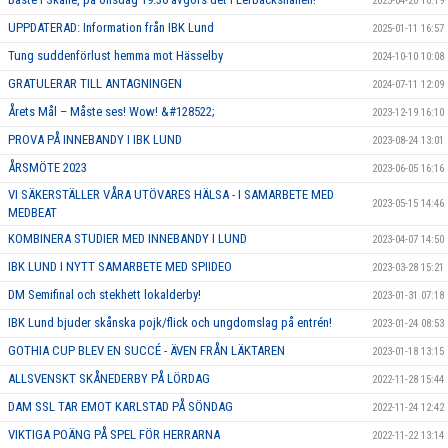
2025-04-20 10:19
UPPDATERAD: Information från IBK Lund
2025-01-11 16:57
Tung suddenförlust hemma mot Hässelby
2024-10-10 10:08
GRATULERAR TILL ANTAGNINGEN
2024-07-11 12:09
Årets Mål – Måste ses! Wow! &#128522;
2023-12-19 16:10
PROVA PÅ INNEBANDY I IBK LUND
2023-08-24 13:01
ÅRSMÖTE 2023
2023-06-05 16:16
VI SÄKERSTÄLLER VÅRA UTÖVARES HÄLSA - I SAMARBETE MED
2023-05-15 14:46
MEDBEAT
KOMBINERA STUDIER MED INNEBANDY I LUND
2023-04-07 14:50
IBK LUND I NYTT SAMARBETE MED SPIIDEO
2023-03-28 15:21
DM Semifinal och stekhett lokalderby!
2023-01-31 07:18
IBK Lund bjuder skånska pojk/flick och ungdomslag på entrén!
2023-01-24 08:53
GOTHIA CUP BLEV EN SUCCÉ - ÄVEN FRÅN LÄKTAREN
2023-01-18 13:15
ALLSVENSKT SKÅNEDERBY PÅ LÖRDAG
2022-11-28 15:44
DAM SSL TAR EMOT KARLSTAD PÅ SÖNDAG
2022-11-24 12:42
VIKTIGA POÄNG PÅ SPEL FÖR HERRARNA
2022-11-22 13:14