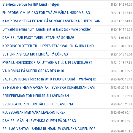
Stekheta Derbyn för IBK Lund i helgen!
2022-11-18 09:20
EN OFÖRGLÖMLIG DAG FÖR TVÅ AV VÅRA UNGDOMSLAG
2022-11-17 15:15
KAMP OM VIKTIGA POÄNG PÅ SÖNDAG I SVENSKA SUPERLIGAN
2022-11-16 14:18
Omvärldsseminarium: Lunds elit är bäst tack vare bredden
2022-11-14 13:35
DAM SSL TAR EMOT TABELLETTAN PÅ SÖNDAG
2022-11-01 09:11
KÖP BINGOLOTTER TILL UPPESITTARKVÄLLEN AV IBK LUND
2022-10-31 13:48
SE HERR A SPELA MOT LINDÅS PÅ LÖRDAG
2022-10-18 15:54
FYRA LUNDENSISKOR ÄR UTTAGNA TILL U19-LANDSLAGET
2022-10-13 17:10
VÄLKOMNA PÅ SUPERLÖRDAG DEN 8/10
2022-10-03 13:27
VÄSTKUSTDERBY lördagen 8/10 13.00 IBK Lund – Warberg IC
2022-09-30 13:48
SE HELGENS HEMMAPREMIÄR I SVENSKA SUPERLIGAN DAM
2022-09-20 15:44
SERIEPREMIÄR FÖR HERRAR ALLSVENSKAN
2022-09-13 15:59
SVENSKA CUPEN FORTSÄTTER FÖR DAMERNA
2022-09-10 21:23
KLUBBDAGAR MED VÅRA LEVERANTÖRER
2022-09-09 00:41
DAM SSL GÅR IN I SVENSKA CUPEN PÅ ONSDAG
2022-09-06 15:21
SSL-LAG VÄNTAR I ANDRA RUNDAN AV SVENSKA CUPEN FÖR
2022-09-01 16:16