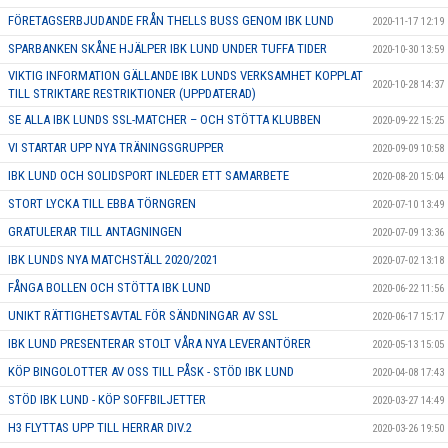
FÖRETAGSERBJUDANDE FRÅN THELLS BUSS GENOM IBK LUND
2020-11-17 12:19
SPARBANKEN SKÅNE HJÄLPER IBK LUND UNDER TUFFA TIDER
2020-10-30 13:59
VIKTIG INFORMATION GÄLLANDE IBK LUNDS VERKSAMHET KOPPLAT
2020-10-28 14:37
TILL STRIKTARE RESTRIKTIONER (UPPDATERAD)
SE ALLA IBK LUNDS SSL-MATCHER – OCH STÖTTA KLUBBEN
2020-09-22 15:25
VI STARTAR UPP NYA TRÄNINGSGRUPPER
2020-09-09 10:58
IBK LUND OCH SOLIDSPORT INLEDER ETT SAMARBETE
2020-08-20 15:04
STORT LYCKA TILL EBBA TÖRNGREN
2020-07-10 13:49
GRATULERAR TILL ANTAGNINGEN
2020-07-09 13:36
IBK LUNDS NYA MATCHSTÄLL 2020/2021
2020-07-02 13:18
FÅNGA BOLLEN OCH STÖTTA IBK LUND
2020-06-22 11:56
UNIKT RÄTTIGHETSAVTAL FÖR SÄNDNINGAR AV SSL
2020-06-17 15:17
IBK LUND PRESENTERAR STOLT VÅRA NYA LEVERANTÖRER
2020-05-13 15:05
KÖP BINGOLOTTER AV OSS TILL PÅSK - STÖD IBK LUND
2020-04-08 17:43
STÖD IBK LUND - KÖP SOFFBILJETTER
2020-03-27 14:49
H3 FLYTTAS UPP TILL HERRAR DIV.2
2020-03-26 19:50