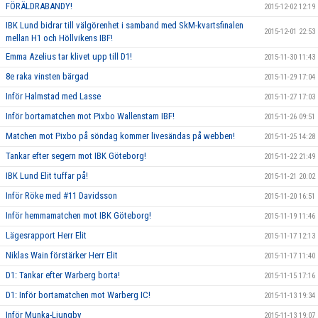
FÖRÄLDRABANDY!
2015-12-02 12:19
IBK Lund bidrar till välgörenhet i samband med SkM-kvartsfinalen
2015-12-01 22:53
mellan H1 och Höllvikens IBF!
Emma Azelius tar klivet upp till D1!
2015-11-30 11:43
8e raka vinsten bärgad
2015-11-29 17:04
Inför Halmstad med Lasse
2015-11-27 17:03
Inför bortamatchen mot Pixbo Wallenstam IBF!
2015-11-26 09:51
Matchen mot Pixbo på söndag kommer livesändas på webben!
2015-11-25 14:28
Tankar efter segern mot IBK Göteborg!
2015-11-22 21:49
IBK Lund Elit tuffar på!
2015-11-21 20:02
Inför Röke med #11 Davidsson
2015-11-20 16:51
Inför hemmamatchen mot IBK Göteborg!
2015-11-19 11:46
Lägesrapport Herr Elit
2015-11-17 12:13
Niklas Wain förstärker Herr Elit
2015-11-17 11:40
D1: Tankar efter Warberg borta!
2015-11-15 17:16
D1: Inför bortamatchen mot Warberg IC!
2015-11-13 19:34
Inför Munka-Ljungby
2015-11-13 19:07