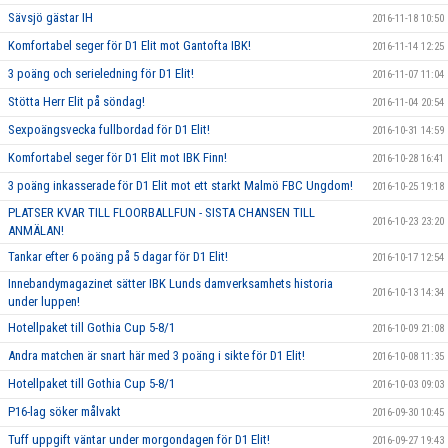
Sävsjö gästar IH
2016-11-18 10:50
Komfortabel seger för D1 Elit mot Gantofta IBK!
2016-11-14 12:25
3 poäng och serieledning för D1 Elit!
2016-11-07 11:04
Stötta Herr Elit på söndag!
2016-11-04 20:54
Sexpoängsvecka fullbordad för D1 Elit!
2016-10-31 14:59
Komfortabel seger för D1 Elit mot IBK Finn!
2016-10-28 16:41
3 poäng inkasserade för D1 Elit mot ett starkt Malmö FBC Ungdom!
2016-10-25 19:18
PLATSER KVAR TILL FLOORBALLFUN - SISTA CHANSEN TILL
2016-10-23 23:20
ANMÄLAN!
Tankar efter 6 poäng på 5 dagar för D1 Elit!
2016-10-17 12:54
Innebandymagazinet sätter IBK Lunds damverksamhets historia
2016-10-13 14:34
under luppen!
Hotellpaket till Gothia Cup 5-8/1
2016-10-09 21:08
Andra matchen är snart här med 3 poäng i sikte för D1 Elit!
2016-10-08 11:35
Hotellpaket till Gothia Cup 5-8/1
2016-10-03 09:03
P16-lag söker målvakt
2016-09-30 10:45
Tuff uppgift väntar under morgondagen för D1 Elit!
2016-09-27 19:43