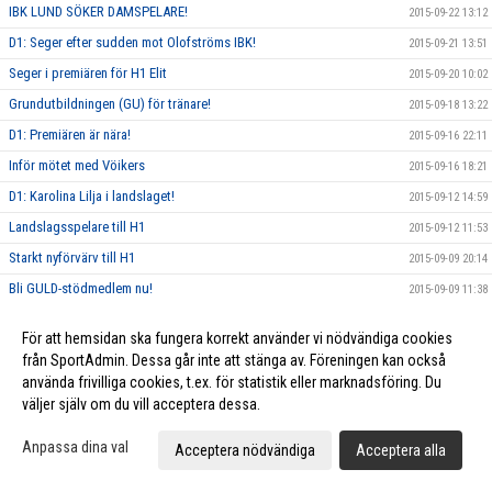
IBK LUND SÖKER DAMSPELARE!
2015-09-22 13:12
D1: Seger efter sudden mot Olofströms IBK!
2015-09-21 13:51
Seger i premiären för H1 Elit
2015-09-20 10:02
Grundutbildningen (GU) för tränare!
2015-09-18 13:22
D1: Premiären är nära!
2015-09-16 22:11
Inför mötet med Vöikers
2015-09-16 18:21
D1: Karolina Lilja i landslaget!
2015-09-12 14:59
Landslagsspelare till H1
2015-09-12 11:53
Starkt nyförvärv till H1
2015-09-09 20:14
Bli GULD-stödmedlem nu!
2015-09-09 11:38
D1: Kort referat efter internträningsmatchen mot P16!
2015-09-08 15:47
För att hemsidan ska fungera korrekt använder vi nödvändiga cookies
D1: Kort reflektion om helgen i Linköping!
2015-09-02 20:11
från SportAdmin. Dessa går inte att stänga av. Föreningen kan också
Ella Hammer uttagen som reserv till U19-landslaget!
använda frivilliga cookies, t.ex. för statistik eller marknadsföring. Du
2015-09-02 16:18
väljer själv om du vill acceptera dessa.
Klubbvecka på Intersport
2015-08-30 15:00
H1 Elit besegrade IK Stanstad
2015-08-30 11:08
Anpassa dina val
Acceptera nödvändiga
Acceptera alla
Knapp förlust mot Malmö
2015-08-28 10:52