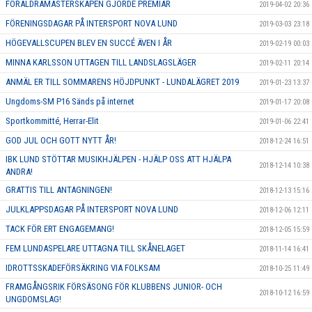
FÖRÄLDRAMÄSTERSKAPEN GJORDE PREMIÄR
2019-04-02 20:36
FÖRENINGSDAGAR PÅ INTERSPORT NOVA LUND
2019-03-03 23:18
HÖGEVALLSCUPEN BLEV EN SUCCÉ ÄVEN I ÅR
2019-02-19 00:03
MINNA KARLSSON UTTAGEN TILL LANDSLAGSLÄGER
2019-02-11 20:14
ANMÄL ER TILL SOMMARENS HÖJDPUNKT - LUNDALÄGRET 2019
2019-01-23 13:37
Ungdoms-SM P16 Sänds på internet
2019-01-17 20:08
Sportkommitté, Herrar-Elit
2019-01-06 22:41
GOD JUL OCH GOTT NYTT ÅR!
2018-12-24 16:51
IBK LUND STÖTTAR MUSIKHJÄLPEN - HJÄLP OSS ATT HJÄLPA
2018-12-14 10:38
ANDRA!
GRATTIS TILL ANTAGNINGEN!
2018-12-13 15:16
JULKLAPPSDAGAR PÅ INTERSPORT NOVA LUND
2018-12-06 12:11
TACK FÖR ERT ENGAGEMANG!
2018-12-05 15:59
FEM LUNDASPELARE UTTAGNA TILL SKÅNELAGET
2018-11-14 16:41
IDROTTSSKADEFÖRSÄKRING VIA FOLKSAM
2018-10-25 11:49
FRAMGÅNGSRIK FÖRSÄSONG FÖR KLUBBENS JUNIOR- OCH
2018-10-12 16:59
UNGDOMSLAG!