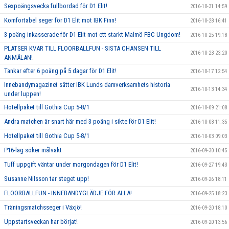
Sexpoängsvecka fullbordad för D1 Elit!
2016-10-31 14:59
Komfortabel seger för D1 Elit mot IBK Finn!
2016-10-28 16:41
3 poäng inkasserade för D1 Elit mot ett starkt Malmö FBC Ungdom!
2016-10-25 19:18
PLATSER KVAR TILL FLOORBALLFUN - SISTA CHANSEN TILL
2016-10-23 23:20
ANMÄLAN!
Tankar efter 6 poäng på 5 dagar för D1 Elit!
2016-10-17 12:54
Innebandymagazinet sätter IBK Lunds damverksamhets historia
2016-10-13 14:34
under luppen!
Hotellpaket till Gothia Cup 5-8/1
2016-10-09 21:08
Andra matchen är snart här med 3 poäng i sikte för D1 Elit!
2016-10-08 11:35
Hotellpaket till Gothia Cup 5-8/1
2016-10-03 09:03
P16-lag söker målvakt
2016-09-30 10:45
Tuff uppgift väntar under morgondagen för D1 Elit!
2016-09-27 19:43
Susanne Nilsson tar steget upp!
2016-09-26 18:11
FLOORBALLFUN - INNEBANDYGLÄDJE FÖR ALLA!
2016-09-25 18:23
Träningsmatchsseger i Växjö!
2016-09-20 18:10
Uppstartsveckan har börjat!
2016-09-20 13:56