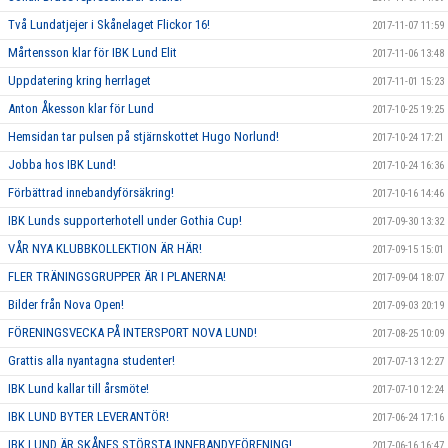
Två Lundatjejer i Skånelaget Flickor 16!
2017-11-07 11:59
Mårtensson klar för IBK Lund Elit
2017-11-06 13:48
Uppdatering kring herrlaget
2017-11-01 15:23
Anton Åkesson klar för Lund
2017-10-25 19:25
Hemsidan tar pulsen på stjärnskottet Hugo Norlund!
2017-10-24 17:21
Jobba hos IBK Lund!
2017-10-24 16:36
Förbättrad innebandyförsäkring!
2017-10-16 14:46
IBK Lunds supporterhotell under Gothia Cup!
2017-09-30 13:32
VÅR NYA KLUBBKOLLEKTION ÄR HÄR!
2017-09-15 15:01
FLER TRÄNINGSGRUPPER ÄR I PLANERNA!
2017-09-04 18:07
Bilder från Nova Open!
2017-09-03 20:19
FÖRENINGSVECKA PÅ INTERSPORT NOVA LUND!
2017-08-25 10:09
Grattis alla nyantagna studenter!
2017-07-13 12:27
IBK Lund kallar till årsmöte!
2017-07-10 12:24
IBK LUND BYTER LEVERANTÖR!
2017-06-24 17:16
IBK LUND ÄR SKÅNES STÖRSTA INNEBANDYFÖRENING!
2017-06-16 16:47