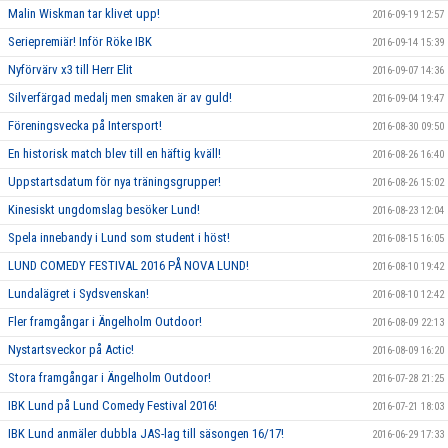
Malin Wiskman tar klivet upp!
2016-09-19 12:57
Seriepremiär! Inför Röke IBK
2016-09-14 15:39
Nyförvärv x3 till Herr Elit
2016-09-07 14:36
Silverfärgad medalj men smaken är av guld!
2016-09-04 19:47
Föreningsvecka på Intersport!
2016-08-30 09:50
En historisk match blev till en häftig kväll!
2016-08-26 16:40
Uppstartsdatum för nya träningsgrupper!
2016-08-26 15:02
Kinesiskt ungdomslag besöker Lund!
2016-08-23 12:04
Spela innebandy i Lund som student i höst!
2016-08-15 16:05
LUND COMEDY FESTIVAL 2016 PÅ NOVA LUND!
2016-08-10 19:42
Lundalägret i Sydsvenskan!
2016-08-10 12:42
Fler framgångar i Ängelholm Outdoor!
2016-08-09 22:13
Nystartsveckor på Actic!
2016-08-09 16:20
Stora framgångar i Ängelholm Outdoor!
2016-07-28 21:25
IBK Lund på Lund Comedy Festival 2016!
2016-07-21 18:03
IBK Lund anmäler dubbla JAS-lag till säsongen 16/17!
2016-06-29 17:33