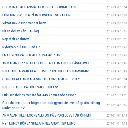
GLÖM INTE ATT ANMÄLA ER TILL FLOORBALLFUN!
2017-03-21 13:34
FÖRENINGSVECKA PÅ INTERSPORT NOVA LUND!
2017-03-16 10:39
Viktor Davidsson vänder hem!
2017-03-15 16:39
Bli en del av vårt JAS-lag
2017-03-14 18:26
Rejnefelt ansluter!
2017-03-13 13:21
Nyförvärv till IBK Lund Elit
2017-03-12 16:40
EN LEGEND VÄLJER ATT KLIVA AV PLAN!
2017-03-07 19:48
ANMÄLAN ÖPPEN TILL FLOORBALLFUN UNDER PÅSKLOVET!
2017-03-06 16:05
STELLAN RAGNAR KLAR SOM SPORTCHEF FÖR DAMSIDAN!
2017-03-06 15:09
HÖG TID ATT ANMÄLA SIG TILL LUNDALÄGRET 2017!
2017-02-20 15:24
STOR GLÄDJE PÅ HÖGEVALLSCUPEN!
2017-02-16 18:01
Erik Hensfelt ny tränare för JAS kommande säsong
2017-02-07 11:21
Gerdahallen bjuder högstadie- och gymnasielever på gratis träning
2017-01-26 13:35
under sportlov!
ANMÄLAN TILL FLOORBALLFUN PÅ SPORTLOVET ÄR ÖPPEN!
2017-01-18 11:19
NY I LUND? BÖRJA SPELA INNEBANDY I IBK LUND!
2017-01-11 17:18