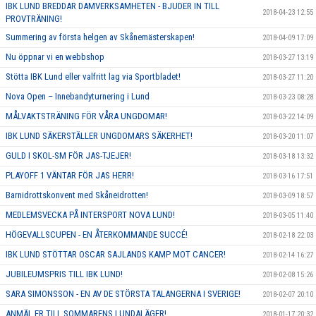
IBK LUND BREDDAR DAMVERKSAMHETEN - BJUDER IN TILL
2018-04-23 12:55
PROVTRÄNING!
Summering av första helgen av Skånemästerskapen!
2018-04-09 17:09
Nu öppnar vi en webbshop
2018-03-27 13:19
Stötta IBK Lund eller valfritt lag via Sportbladet!
2018-03-27 11:20
Nova Open – Innebandyturnering i Lund
2018-03-23 08:28
MÅLVAKTSTRÄNING FÖR VÅRA UNGDOMAR!
2018-03-22 14:09
IBK LUND SÄKERSTÄLLER UNGDOMARS SÄKERHET!
2018-03-20 11:07
GULD I SKOL-SM FÖR JAS-TJEJER!
2018-03-18 13:32
PLAYOFF 1 VÄNTAR FÖR JAS HERR!
2018-03-16 17:51
Barnidrottskonvent med Skåneidrotten!
2018-03-09 18:57
MEDLEMSVECKA PÅ INTERSPORT NOVA LUND!
2018-03-05 11:40
HÖGEVALLSCUPEN - EN ÅTERKOMMANDE SUCCÉ!
2018-02-18 22:03
IBK LUND STÖTTAR OSCAR SAJLANDS KAMP MOT CANCER!
2018-02-14 16:27
JUBILEUMSPRIS TILL IBK LUND!
2018-02-08 15:26
SARA SIMONSSON - EN AV DE STÖRSTA TALANGERNA I SVERIGE!
2018-02-07 20:10
ANMÄL ER TILL SOMMARENS LUNDALÄGER!
2018-01-17 20:32