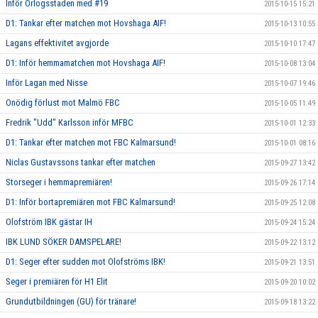
Inför Örlogsstaden med #19
2015-10-15 15:21
D1: Tankar efter matchen mot Hovshaga AIF!
2015-10-13 10:55
Lagans effektivitet avgjorde
2015-10-10 17:47
D1: Inför hemmamatchen mot Hovshaga AIF!
2015-10-08 13:04
Inför Lagan med Nisse
2015-10-07 19:46
Onödig förlust mot Malmö FBC
2015-10-05 11:49
Fredrik "Udd" Karlsson inför MFBC
2015-10-01 12:33
D1: Tankar efter matchen mot FBC Kalmarsund!
2015-10-01 08:16
Niclas Gustavssons tankar efter matchen
2015-09-27 13:42
Storseger i hemmapremiären!
2015-09-26 17:14
D1: Inför bortapremiären mot FBC Kalmarsund!
2015-09-25 12:08
Olofström IBK gästar IH
2015-09-24 15:24
IBK LUND SÖKER DAMSPELARE!
2015-09-22 13:12
D1: Seger efter sudden mot Olofströms IBK!
2015-09-21 13:51
Seger i premiären för H1 Elit
2015-09-20 10:02
Grundutbildningen (GU) för tränare!
2015-09-18 13:22