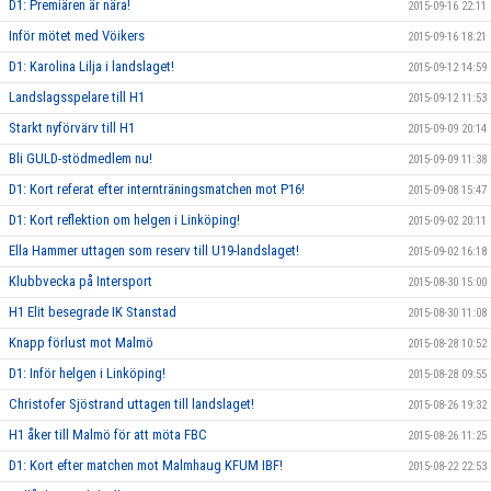
D1: Premiären är nära!
2015-09-16 22:11
Inför mötet med Vöikers
2015-09-16 18:21
D1: Karolina Lilja i landslaget!
2015-09-12 14:59
Landslagsspelare till H1
2015-09-12 11:53
Starkt nyförvärv till H1
2015-09-09 20:14
Bli GULD-stödmedlem nu!
2015-09-09 11:38
D1: Kort referat efter internträningsmatchen mot P16!
2015-09-08 15:47
D1: Kort reflektion om helgen i Linköping!
2015-09-02 20:11
Ella Hammer uttagen som reserv till U19-landslaget!
2015-09-02 16:18
Klubbvecka på Intersport
2015-08-30 15:00
H1 Elit besegrade IK Stanstad
2015-08-30 11:08
Knapp förlust mot Malmö
2015-08-28 10:52
D1: Inför helgen i Linköping!
2015-08-28 09:55
Christofer Sjöstrand uttagen till landslaget!
2015-08-26 19:32
H1 åker till Malmö för att möta FBC
2015-08-26 11:25
D1: Kort efter matchen mot Malmhaug KFUM IBF!
2015-08-22 22:53