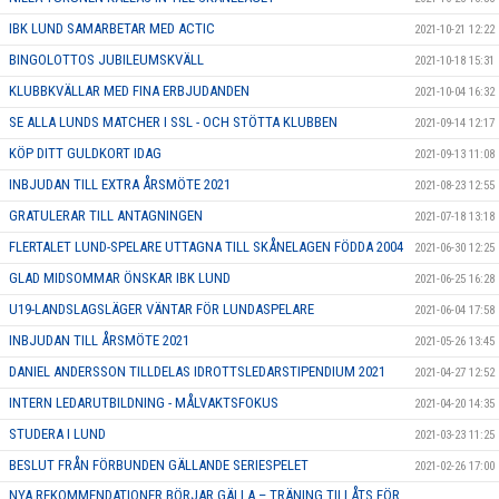
IBK LUND SAMARBETAR MED ACTIC
2021-10-21 12:22
BINGOLOTTOS JUBILEUMSKVÄLL
2021-10-18 15:31
KLUBBKVÄLLAR MED FINA ERBJUDANDEN
2021-10-04 16:32
SE ALLA LUNDS MATCHER I SSL - OCH STÖTTA KLUBBEN
2021-09-14 12:17
KÖP DITT GULDKORT IDAG
2021-09-13 11:08
INBJUDAN TILL EXTRA ÅRSMÖTE 2021
2021-08-23 12:55
GRATULERAR TILL ANTAGNINGEN
2021-07-18 13:18
FLERTALET LUND-SPELARE UTTAGNA TILL SKÅNELAGEN FÖDDA 2004
2021-06-30 12:25
GLAD MIDSOMMAR ÖNSKAR IBK LUND
2021-06-25 16:28
U19-LANDSLAGSLÄGER VÄNTAR FÖR LUNDASPELARE
2021-06-04 17:58
INBJUDAN TILL ÅRSMÖTE 2021
2021-05-26 13:45
DANIEL ANDERSSON TILLDELAS IDROTTSLEDARSTIPENDIUM 2021
2021-04-27 12:52
INTERN LEDARUTBILDNING - MÅLVAKTSFOKUS
2021-04-20 14:35
STUDERA I LUND
2021-03-23 11:25
BESLUT FRÅN FÖRBUNDEN GÄLLANDE SERIESPELET
2021-02-26 17:00
NYA REKOMMENDATIONER BÖRJAR GÄLLA – TRÄNING TILLÅTS FÖR