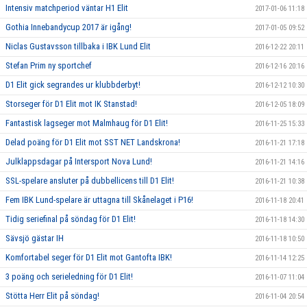
Intensiv matchperiod väntar H1 Elit
2017-01-06 11:18
Gothia Innebandycup 2017 är igång!
2017-01-05 09:52
Niclas Gustavsson tillbaka i IBK Lund Elit
2016-12-22 20:11
Stefan Prim ny sportchef
2016-12-16 20:16
D1 Elit gick segrandes ur klubbderbyt!
2016-12-12 10:30
Storseger för D1 Elit mot IK Stanstad!
2016-12-05 18:09
Fantastisk lagseger mot Malmhaug för D1 Elit!
2016-11-25 15:33
Delad poäng för D1 Elit mot SST NET Landskrona!
2016-11-21 17:18
Julklappsdagar på Intersport Nova Lund!
2016-11-21 14:16
SSL-spelare ansluter på dubbellicens till D1 Elit!
2016-11-21 10:38
Fem IBK Lund-spelare är uttagna till Skånelaget i P16!
2016-11-18 20:41
Tidig seriefinal på söndag för D1 Elit!
2016-11-18 14:30
Sävsjö gästar IH
2016-11-18 10:50
Komfortabel seger för D1 Elit mot Gantofta IBK!
2016-11-14 12:25
3 poäng och serieledning för D1 Elit!
2016-11-07 11:04
Stötta Herr Elit på söndag!
2016-11-04 20:54