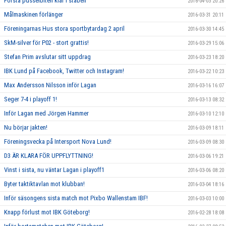
Första pusselbiten klar i staben
2016-04-03 20:26
Målmaskinen förlänger
2016-03-31 20:11
Föreningarnas Hus stora sportbytardag 2 april
2016-03-30 14:45
SkM-silver för P02 - stort grattis!
2016-03-29 15:06
Stefan Prim avslutar sitt uppdrag
2016-03-23 18:20
IBK Lund på Facebook, Twitter och Instagram!
2016-03-22 10:23
Max Andersson Nilsson inför Lagan
2016-03-16 16:07
Seger 7-4 i playoff 1!
2016-03-13 08:32
Inför Lagan med Jörgen Hammer
2016-03-10 12:10
Nu börjar jakten!
2016-03-09 18:11
Föreningsvecka på Intersport Nova Lund!
2016-03-09 08:30
D3 ÄR KLARA FÖR UPPFLYTTNING!
2016-03-06 19:21
Vinst i sista, nu väntar Lagan i playoff1
2016-03-06 08:20
Byter taktiktavlan mot klubban!
2016-03-04 18:16
Inför säsongens sista match mot Pixbo Wallenstam IBF!
2016-03-03 10:00
Knapp förlust mot IBK Göteborg!
2016-02-28 18:08