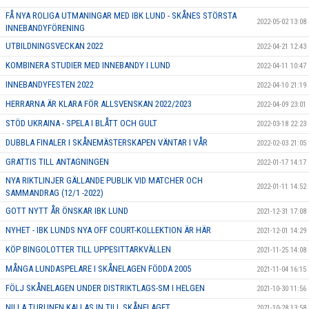
FÅ NYA ROLIGA UTMANINGAR MED IBK LUND - SKÅNES STÖRSTA
2022-05-02 13:08
INNEBANDYFÖRENING
UTBILDNINGSVECKAN 2022
2022-04-21 12:43
KOMBINERA STUDIER MED INNEBANDY I LUND
2022-04-11 10:47
INNEBANDYFESTEN 2022
2022-04-10 21:19
HERRARNA ÄR KLARA FÖR ALLSVENSKAN 2022/2023
2022-04-09 23:01
STÖD UKRAINA - SPELA I BLÅTT OCH GULT
2022-03-18 22:23
DUBBLA FINALER I SKÅNEMÄSTERSKAPEN VÄNTAR I VÅR
2022-02-03 21:05
GRATTIS TILL ANTAGNINGEN
2022-01-17 14:17
NYA RIKTLINJER GÄLLANDE PUBLIK VID MATCHER OCH
2022-01-11 14:52
SAMMANDRAG (12/1 -2022)
GOTT NYTT ÅR ÖNSKAR IBK LUND
2021-12-31 17:08
NYHET - IBK LUNDS NYA OFF COURT-KOLLEKTION ÄR HÄR
2021-12-01 14:29
KÖP BINGOLOTTER TILL UPPESITTARKVÄLLEN
2021-11-25 14:08
MÅNGA LUNDASPELARE I SKÅNELAGEN FÖDDA 2005
2021-11-04 16:15
FÖLJ SKÅNELAGEN UNDER DISTRIKTLAGS-SM I HELGEN
2021-10-30 11:56
NILLA TURUNEN KALLAS IN TILL SKÅNELAGET
2021-10-28 13:58