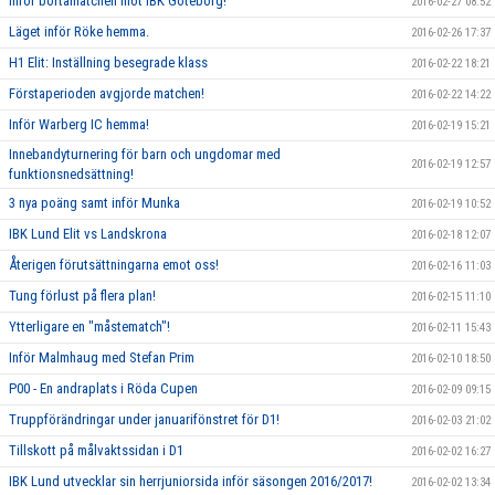
Inför bortamatchen mot IBK Göteborg!
2016-02-27 08:52
Läget inför Röke hemma.
2016-02-26 17:37
H1 Elit: Inställning besegrade klass
2016-02-22 18:21
Förstaperioden avgjorde matchen!
2016-02-22 14:22
Inför Warberg IC hemma!
2016-02-19 15:21
Innebandyturnering för barn och ungdomar med
2016-02-19 12:57
funktionsnedsättning!
3 nya poäng samt inför Munka
2016-02-19 10:52
IBK Lund Elit vs Landskrona
2016-02-18 12:07
Återigen förutsättningarna emot oss!
2016-02-16 11:03
Tung förlust på flera plan!
2016-02-15 11:10
Ytterligare en "måstematch"!
2016-02-11 15:43
Inför Malmhaug med Stefan Prim
2016-02-10 18:50
P00 - En andraplats i Röda Cupen
2016-02-09 09:15
Truppförändringar under januarifönstret för D1!
2016-02-03 21:02
Tillskott på målvaktssidan i D1
2016-02-02 16:27
IBK Lund utvecklar sin herrjuniorsida inför säsongen 2016/2017!
2016-02-02 13:34