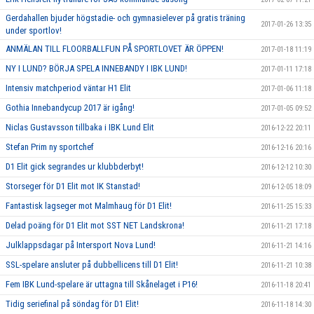
Gerdahallen bjuder högstadie- och gymnasielever på gratis träning
2017-01-26 13:35
under sportlov!
ANMÄLAN TILL FLOORBALLFUN PÅ SPORTLOVET ÄR ÖPPEN!
2017-01-18 11:19
NY I LUND? BÖRJA SPELA INNEBANDY I IBK LUND!
2017-01-11 17:18
Intensiv matchperiod väntar H1 Elit
2017-01-06 11:18
Gothia Innebandycup 2017 är igång!
2017-01-05 09:52
Niclas Gustavsson tillbaka i IBK Lund Elit
2016-12-22 20:11
Stefan Prim ny sportchef
2016-12-16 20:16
D1 Elit gick segrandes ur klubbderbyt!
2016-12-12 10:30
Storseger för D1 Elit mot IK Stanstad!
2016-12-05 18:09
Fantastisk lagseger mot Malmhaug för D1 Elit!
2016-11-25 15:33
Delad poäng för D1 Elit mot SST NET Landskrona!
2016-11-21 17:18
Julklappsdagar på Intersport Nova Lund!
2016-11-21 14:16
SSL-spelare ansluter på dubbellicens till D1 Elit!
2016-11-21 10:38
Fem IBK Lund-spelare är uttagna till Skånelaget i P16!
2016-11-18 20:41
Tidig seriefinal på söndag för D1 Elit!
2016-11-18 14:30