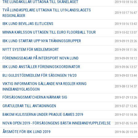
TRE LUNDAKILLAR UTTAGNA TILL SKÅNELAGET
2019-10-18 16:05
TVÅ LUNDASPELARE UTTAGNA TILL U19-LANDSLAGETS
2019-10-17 16:47
REGIONLÄGER
IBK LUND BEVILJAS ELITLICENS
2019-10-16 13:42
MINNA KARLSSON UTTAGEN TILL EURO FLOORBALL TOUR
2019-10-02 13:07
IBK LUND STARTAR UPP NYA TRÄNINGSGRUPPER
2019-09-19 23:26
NYTT SYSTEM FÖR MEDLEMSKORT
2019-09-18 11:06
FÖRENINGSDAGAR PÅ INTERSPORT NOVA LUND
2019-09-09 18:12
IBK LUND ANSTÄLLER FÖRENINGSKOORDINATOR
2019-09-06 13:57
BLI GULDSTÖDMEDLEM FÖR SÄSONGEN 19/20
2019-09-03 13:44
VIKTIG INFORMATION GÄLLANDE NYA REGLER KRING
2019-08-13 14:37
INNEBANDYGLASÖGON
FÖRSÄSONGSMATCHERNA NÄRMAR SIG
2019-07-29 13:26
GRATULERAR TILL ANTAGNINGEN
2019-07-27 12:45
BAKOM KULISSERNA UNDER PRAGUE GAMES 2019
2019-07-10 18:36
NOVA OPEN 2019 - FÖRSÄSONGENS BÄSTA INNEBANDYUPPLEVELSE
2019-07-05 16:49
ÅRSMÖTE FÖR IBK LUND 2019
2019-06-20 15:59