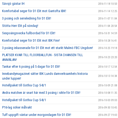
Sävsjö gästar IH
2016-11-18 10:50
Komfortabel seger för D1 Elit mot Gantofta IBK!
2016-11-14 12:25
3 poäng och serieledning för D1 Elit!
2016-11-07 11:04
Stötta Herr Elit på söndag!
2016-11-04 20:54
Sexpoängsvecka fullbordad för D1 Elit!
2016-10-31 14:59
Komfortabel seger för D1 Elit mot IBK Finn!
2016-10-28 16:41
3 poäng inkasserade för D1 Elit mot ett starkt Malmö FBC Ungdom!
2016-10-25 19:18
PLATSER KVAR TILL FLOORBALLFUN - SISTA CHANSEN TILL
2016-10-23 23:20
ANMÄLAN!
Tankar efter 6 poäng på 5 dagar för D1 Elit!
2016-10-17 12:54
Innebandymagazinet sätter IBK Lunds damverksamhets historia
2016-10-13 14:34
under luppen!
Hotellpaket till Gothia Cup 5-8/1
2016-10-09 21:08
Andra matchen är snart här med 3 poäng i sikte för D1 Elit!
2016-10-08 11:35
Hotellpaket till Gothia Cup 5-8/1
2016-10-03 09:03
P16-lag söker målvakt
2016-09-30 10:45
Tuff uppgift väntar under morgondagen för D1 Elit!
2016-09-27 19:43