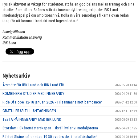
Fysisk aktivitet är viktigt för studenter, att ha en god balans mellan träning och sina
PARTNERS
studier. Som södra Skånes största innebandyförening, erbjuder IBK Lund
innebandyspel på din ambitionsnivå. Kolla in våra seniorlag i flikarna ovan redan
DOKUMENT
idag för att komma i kontakt med lagens ledare!
KONTAKT
Ludvig Nilsson
Kommunikationsansvarig
IBK Lund
BILDBANK
IBK LUND PLAY
UTOMHUSPLANER
Nyhetsarkiv
Årsmöte för IBK Lund och IBK Lund Elit
2026-05-28 13:14
KOMBINERA STUDIER MED INNEBANDY
2026-04-09 11:30
Ride Of Hope, 12-18 januari 2026 - Tillsammans mot barncancer
2026-01-12 12:00
GRATULERAR TILL ANTAGNINGEN
2025-12-11 12:49
TESTA PÅ INNEBANDY MED IBK LUND
2025-08-29 13:13
Storslam i Skånemästerskapen – ikväll hyllar vi medaljörerna
2025-04-23 07:25
Bäste i Skåne, på onsdag 19.30 avgörs det i Lerbäckshallen!
2025-04-20 10:19