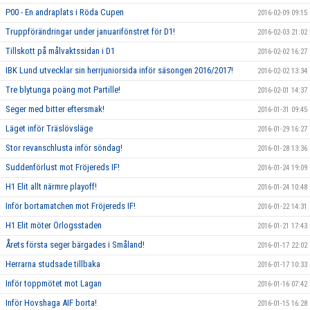
P00 - En andraplats i Röda Cupen
2016-02-09 09:15
Truppförändringar under januarifönstret för D1!
2016-02-03 21:02
Tillskott på målvaktssidan i D1
2016-02-02 16:27
IBK Lund utvecklar sin herrjuniorsida inför säsongen 2016/2017!
2016-02-02 13:34
Tre blytunga poäng mot Partille!
2016-02-01 14:37
Seger med bitter eftersmak!
2016-01-31 09:45
Läget inför Träslövsläge
2016-01-29 16:27
Stor revanschlusta inför söndag!
2016-01-28 13:36
Suddenförlust mot Fröjereds IF!
2016-01-24 19:09
H1 Elit allt närmre playoff!
2016-01-24 10:48
Inför bortamatchen mot Fröjereds IF!
2016-01-22 14:31
H1 Elit möter Örlogsstaden
2016-01-21 17:43
Årets första seger bärgades i Småland!
2016-01-17 22:02
Herrarna studsade tillbaka
2016-01-17 10:33
Inför toppmötet mot Lagan
2016-01-16 07:42
Inför Hovshaga AIF borta!
2016-01-15 16:28