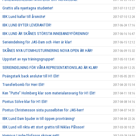
Grattis alla nyantagna studenter!
2017-07-13 12:27
IBK Lund kallar till årsmöte!
2017-07-10 12:24
IBK LUND BYTER LEVERANTÖR!
2017-06-24 17:16
IBK LUND ÄR SKÅNES STÖRSTA INNEBANDYFÖRENING!
2017-06-16 16:47
Serieindelning för JAS-Dam och -Herr är klar!
2017-06-15 12:12
SKÅNES NYA UTOMHUSTURNERING NOVA OPEN ÄR HÄR!
2017-06-09 15:32
Uppstart av nya träningsgrupper!
2017-05-10 13:41
SERIEINDELNING FÖR VÅRA REPRESENTATIONSLAG ÄR KLAR!
2017-05-09 12:25
Poängstark back ansluter till H1 Elit!
2017-05-05 20:11
Transferbomb för Herr Elit!
2017-04-20 15:14
Ken "Putte" Holmberg klar som materialansvarig för H1 Elit!
2017-04-11 18:16
Pontus Sölve klar för H1 Elit!
2017-04-08 14:16
Pontus Christensson sista pusselbiten för JAS-herr!
2017-04-07 14:51
IBK Lund Dam bjuder in till öppen provträning!
2017-04-04 22:26
IBK Lund vill rikta ett stort grattis till Niklas Pålsson!
2017-03-30 10:21
Hampus Linde-Olofsson skriver nytt!
2017-03-29 19:54