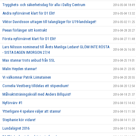
Trygghets- och säkerhetsdag för alla i Dalby Centrum
2016-05-04 18:49
Andra nyförvärvet klart för D1 Elit!
2016-05-04 13:32
Viktor Davidsson uttagen till talangläger för U19-landslaget!
2016-05-02 11:25
Peean förlänger sitt kontrakt
2016-04-28 20:27
Första nyförvärvet klart för D1 Elit!
2016-04-27 11:48
Lars Nilsson nominerad till Årets Manliga Ledare! GLÖM INTE RÖSTA
2016-04-26 16:00
- SISTA DAGEN IMORGON 27/4
Max stannar trots anbud från SSL
2016-04-25 19:01
Malin Heyden stannar!
2016-04-21 23:05
Vi välkomnar Patrik Liimatainen
2016-04-20 20:55
Cornelia Vestberg tilldelas ett stipendium!
2016-04-20 12:54
Målvaktsträningskväll med Anders Billquist!
2016-04-18 21:37
Nyförvärv #1
2016-04-15 14:42
Ytterligare 4 spelare väljer att stanna!
2016-04-15 11:58
Stephanie kör vidare!
2016-04-14 11:23
Lundalägret 2016
2016-04-13 16:04