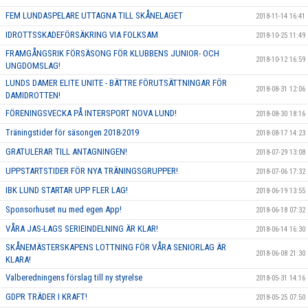
FEM LUNDASPELARE UTTAGNA TILL SKÅNELAGET
2018-11-14 16:41
IDROTTSSKADEFÖRSÄKRING VIA FOLKSAM
2018-10-25 11:49
FRAMGÅNGSRIK FÖRSÄSONG FÖR KLUBBENS JUNIOR- OCH
2018-10-12 16:59
UNGDOMSLAG!
LUNDS DAMER ELITE UNITE - BÄTTRE FÖRUTSÄTTNINGAR FÖR
2018-08-31 12:06
DAMIDROTTEN!
FÖRENINGSVECKA PÅ INTERSPORT NOVA LUND!
2018-08-30 18:16
Träningstider för säsongen 2018-2019
2018-08-17 14:23
GRATULERAR TILL ANTAGNINGEN!
2018-07-29 13:08
UPPSTARTSTIDER FÖR NYA TRÄNINGSGRUPPER!
2018-07-06 17:32
IBK LUND STARTAR UPP FLER LAG!
2018-06-19 13:55
Sponsorhuset nu med egen App!
2018-06-18 07:32
VÅRA JAS-LAGS SERIEINDELNING ÄR KLAR!
2018-06-14 16:30
SKÅNEMÄSTERSKAPENS LOTTNING FÖR VÅRA SENIORLAG ÄR
2018-06-08 21:30
KLARA!
Valberedningens förslag till ny styrelse
2018-05-31 14:16
GDPR TRÄDER I KRAFT!
2018-05-25 07:50