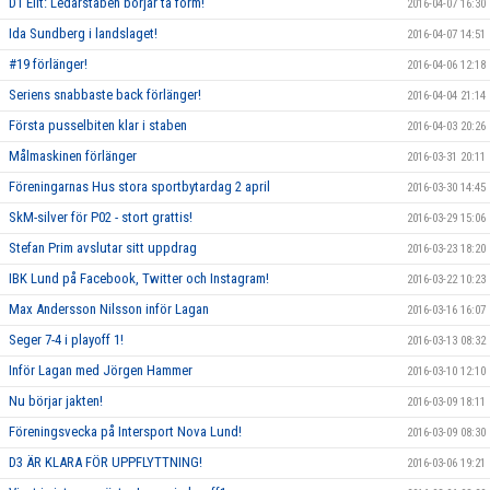
D1 Elit: Ledarstaben börjar ta form!
2016-04-07 16:30
Ida Sundberg i landslaget!
2016-04-07 14:51
#19 förlänger!
2016-04-06 12:18
Seriens snabbaste back förlänger!
2016-04-04 21:14
Första pusselbiten klar i staben
2016-04-03 20:26
Målmaskinen förlänger
2016-03-31 20:11
Föreningarnas Hus stora sportbytardag 2 april
2016-03-30 14:45
SkM-silver för P02 - stort grattis!
2016-03-29 15:06
Stefan Prim avslutar sitt uppdrag
2016-03-23 18:20
IBK Lund på Facebook, Twitter och Instagram!
2016-03-22 10:23
Max Andersson Nilsson inför Lagan
2016-03-16 16:07
Seger 7-4 i playoff 1!
2016-03-13 08:32
Inför Lagan med Jörgen Hammer
2016-03-10 12:10
Nu börjar jakten!
2016-03-09 18:11
Föreningsvecka på Intersport Nova Lund!
2016-03-09 08:30
D3 ÄR KLARA FÖR UPPFLYTTNING!
2016-03-06 19:21