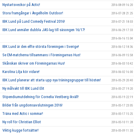
Nystartsveckor på Actic!
2016-08-09 16:20
Stora framgångar i Ängelholm Outdoor!
2016-07-28 21:25
IBK Lund på Lund Comedy Festival 2016!
2016-07-21 18:03
IBK Lund anmäler dubbla JAS-lag till säsongen 16/17!
2016-06-29 17:33
2016-06-16 15:04
IBK Lund är den elfte största föreningen i Sverige!
2016-06-12 18:36
Se EM-matcherna tillsammans i Föreningarnas Hus!
2016-06-09 15:58
Skånskan skriver om Föreningarnas Hus!
2016-06-03 10:42
Karolina Lilja kör vidare!
2016-06-02 16:00
IBK Lund planerar att starta upp nya träningsgrupper till hösten!
2016-05-29 20:40
Ny målvakt till IBK Lund Elit
2016-05-27 19:20
Stipendiumutdelning för Cornelia Vestberg ikväll!
2016-05-19 22:19
Bilder från ungdomsavslutningen 2016!
2016-05-17 23:05
Träna med Actic i sommar!
2016-05-17 15:25
Ny roll för Christian Elliot
2016-05-10 11:28
Viktig kugge fortsätter!
2016-05-09 11:33