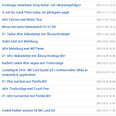
Föreningar samarbetar kring domar- och rekryteringsfrågor!
2015-11-11 15:32
In och läs coach Prims tankar om gårdagens seger.
2015-11-11 11:10
Inför Falcons med Micke Thun
2015-11-07 17:02
Missa inte nästa hemmamatch för H1 Elit
2015-11-05 18:16
D1: Tankar efter Skånederbyt mot Åstorp/Kvidinge!
2015-11-02 16:46
Stabil vinst mot Malmhaug
2015-10-31 19:42
Inför Malmhaug med #87 Peean
2015-10-29 14:30
D1: Inför Skånederbyt mot Åstorp/Kvidinge IBS!
2015-10-29 13:04
Radlerts tankar efter segern mot Träslövsläge
2015-10-27 12:10
Lundalägret 2016 - IBK Lund bjuder på 3 sommarveckor fyllda av
2015-10-27 11:40
innebandy & upplevelser!
D1: Efter matchen mot Partille IBS!
2015-10-26 22:08
Inför Träslövsläge med Coach Prim
2015-10-23 10:56
D1: Inför bortamötet mot Partille IBS!
2015-10-22 15:25
2015-10-21 11:54
Fredrik Radlert ansluter till IBK Lund Elit
2015-10-21 11:39