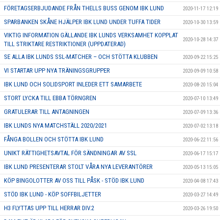
FÖRETAGSERBJUDANDE FRÅN THELLS BUSS GENOM IBK LUND
2020-11-17 12:19
SPARBANKEN SKÅNE HJÄLPER IBK LUND UNDER TUFFA TIDER
2020-10-30 13:59
VIKTIG INFORMATION GÄLLANDE IBK LUNDS VERKSAMHET KOPPLAT
2020-10-28 14:37
TILL STRIKTARE RESTRIKTIONER (UPPDATERAD)
SE ALLA IBK LUNDS SSL-MATCHER – OCH STÖTTA KLUBBEN
2020-09-22 15:25
VI STARTAR UPP NYA TRÄNINGSGRUPPER
2020-09-09 10:58
IBK LUND OCH SOLIDSPORT INLEDER ETT SAMARBETE
2020-08-20 15:04
STORT LYCKA TILL EBBA TÖRNGREN
2020-07-10 13:49
GRATULERAR TILL ANTAGNINGEN
2020-07-09 13:36
IBK LUNDS NYA MATCHSTÄLL 2020/2021
2020-07-02 13:18
FÅNGA BOLLEN OCH STÖTTA IBK LUND
2020-06-22 11:56
UNIKT RÄTTIGHETSAVTAL FÖR SÄNDNINGAR AV SSL
2020-06-17 15:17
IBK LUND PRESENTERAR STOLT VÅRA NYA LEVERANTÖRER
2020-05-13 15:05
KÖP BINGOLOTTER AV OSS TILL PÅSK - STÖD IBK LUND
2020-04-08 17:43
STÖD IBK LUND - KÖP SOFFBILJETTER
2020-03-27 14:49
H3 FLYTTAS UPP TILL HERRAR DIV.2
2020-03-26 19:50