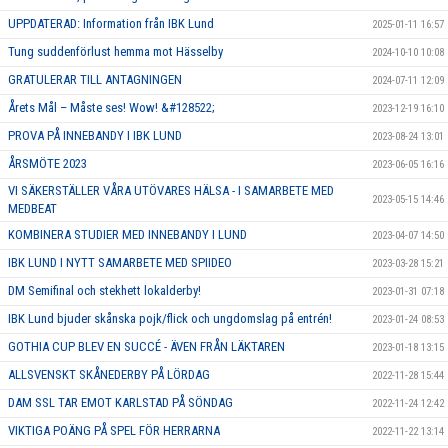
UPPDATERAD: Information från IBK Lund
2025-01-11 16:57
Tung suddenförlust hemma mot Hässelby
2024-10-10 10:08
GRATULERAR TILL ANTAGNINGEN
2024-07-11 12:09
Årets Mål – Måste ses! Wow! &#128522;
2023-12-19 16:10
PROVA PÅ INNEBANDY I IBK LUND
2023-08-24 13:01
ÅRSMÖTE 2023
2023-06-05 16:16
VI SÄKERSTÄLLER VÅRA UTÖVARES HÄLSA - I SAMARBETE MED
2023-05-15 14:46
MEDBEAT
KOMBINERA STUDIER MED INNEBANDY I LUND
2023-04-07 14:50
IBK LUND I NYTT SAMARBETE MED SPIIDEO
2023-03-28 15:21
DM Semifinal och stekhett lokalderby!
2023-01-31 07:18
IBK Lund bjuder skånska pojk/flick och ungdomslag på entrén!
2023-01-24 08:53
GOTHIA CUP BLEV EN SUCCÉ - ÄVEN FRÅN LÄKTAREN
2023-01-18 13:15
ALLSVENSKT SKÅNEDERBY PÅ LÖRDAG
2022-11-28 15:44
DAM SSL TAR EMOT KARLSTAD PÅ SÖNDAG
2022-11-24 12:42
VIKTIGA POÄNG PÅ SPEL FÖR HERRARNA
2022-11-22 13:14