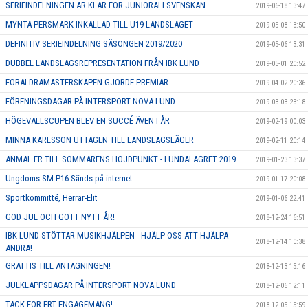
SERIEINDELNINGEN ÄR KLAR FÖR JUNIORALLSVENSKAN
2019-06-18 13:47
MYNTA PERSMARK INKALLAD TILL U19-LANDSLAGET
2019-05-08 13:50
DEFINITIV SERIEINDELNING SÄSONGEN 2019/2020
2019-05-06 13:31
DUBBEL LANDSLAGSREPRESENTATION FRÅN IBK LUND
2019-05-01 20:52
FÖRÄLDRAMÄSTERSKAPEN GJORDE PREMIÄR
2019-04-02 20:36
FÖRENINGSDAGAR PÅ INTERSPORT NOVA LUND
2019-03-03 23:18
HÖGEVALLSCUPEN BLEV EN SUCCÉ ÄVEN I ÅR
2019-02-19 00:03
MINNA KARLSSON UTTAGEN TILL LANDSLAGSLÄGER
2019-02-11 20:14
ANMÄL ER TILL SOMMARENS HÖJDPUNKT - LUNDALÄGRET 2019
2019-01-23 13:37
Ungdoms-SM P16 Sänds på internet
2019-01-17 20:08
Sportkommitté, Herrar-Elit
2019-01-06 22:41
GOD JUL OCH GOTT NYTT ÅR!
2018-12-24 16:51
IBK LUND STÖTTAR MUSIKHJÄLPEN - HJÄLP OSS ATT HJÄLPA
2018-12-14 10:38
ANDRA!
GRATTIS TILL ANTAGNINGEN!
2018-12-13 15:16
JULKLAPPSDAGAR PÅ INTERSPORT NOVA LUND
2018-12-06 12:11
TACK FÖR ERT ENGAGEMANG!
2018-12-05 15:59