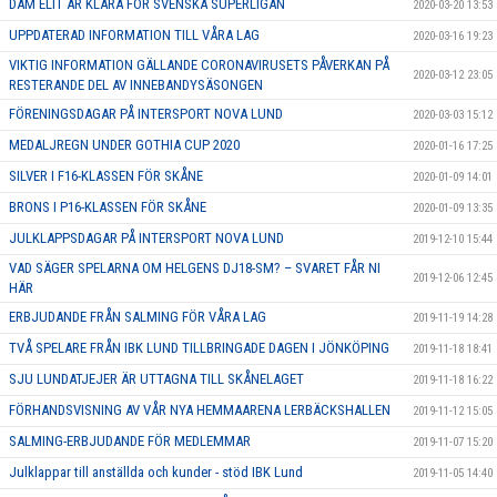
DAM ELIT ÄR KLARA FÖR SVENSKA SUPERLIGAN
2020-03-20 13:53
UPPDATERAD INFORMATION TILL VÅRA LAG
2020-03-16 19:23
VIKTIG INFORMATION GÄLLANDE CORONAVIRUSETS PÅVERKAN PÅ
2020-03-12 23:05
RESTERANDE DEL AV INNEBANDYSÄSONGEN
FÖRENINGSDAGAR PÅ INTERSPORT NOVA LUND
2020-03-03 15:12
MEDALJREGN UNDER GOTHIA CUP 2020
2020-01-16 17:25
SILVER I F16-KLASSEN FÖR SKÅNE
2020-01-09 14:01
BRONS I P16-KLASSEN FÖR SKÅNE
2020-01-09 13:35
JULKLAPPSDAGAR PÅ INTERSPORT NOVA LUND
2019-12-10 15:44
VAD SÄGER SPELARNA OM HELGENS DJ18-SM? – SVARET FÅR NI
2019-12-06 12:45
HÄR
ERBJUDANDE FRÅN SALMING FÖR VÅRA LAG
2019-11-19 14:28
TVÅ SPELARE FRÅN IBK LUND TILLBRINGADE DAGEN I JÖNKÖPING
2019-11-18 18:41
SJU LUNDATJEJER ÄR UTTAGNA TILL SKÅNELAGET
2019-11-18 16:22
FÖRHANDSVISNING AV VÅR NYA HEMMAARENA LERBÄCKSHALLEN
2019-11-12 15:05
SALMING-ERBJUDANDE FÖR MEDLEMMAR
2019-11-07 15:20
Julklappar till anställda och kunder - stöd IBK Lund
2019-11-05 14:40