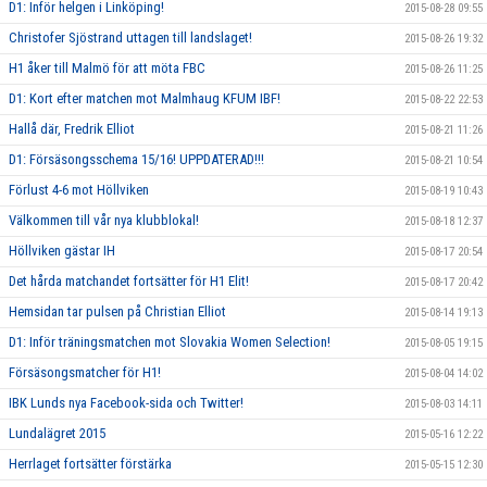
D1: Inför helgen i Linköping!
2015-08-28 09:55
Christofer Sjöstrand uttagen till landslaget!
2015-08-26 19:32
H1 åker till Malmö för att möta FBC
2015-08-26 11:25
D1: Kort efter matchen mot Malmhaug KFUM IBF!
2015-08-22 22:53
Hallå där, Fredrik Elliot
2015-08-21 11:26
D1: Försäsongsschema 15/16! UPPDATERAD!!!
2015-08-21 10:54
Förlust 4-6 mot Höllviken
2015-08-19 10:43
Välkommen till vår nya klubblokal!
2015-08-18 12:37
Höllviken gästar IH
2015-08-17 20:54
Det hårda matchandet fortsätter för H1 Elit!
2015-08-17 20:42
Hemsidan tar pulsen på Christian Elliot
2015-08-14 19:13
D1: Inför träningsmatchen mot Slovakia Women Selection!
2015-08-05 19:15
Försäsongsmatcher för H1!
2015-08-04 14:02
IBK Lunds nya Facebook-sida och Twitter!
2015-08-03 14:11
Lundalägret 2015
2015-05-16 12:22
Herrlaget fortsätter förstärka
2015-05-15 12:30