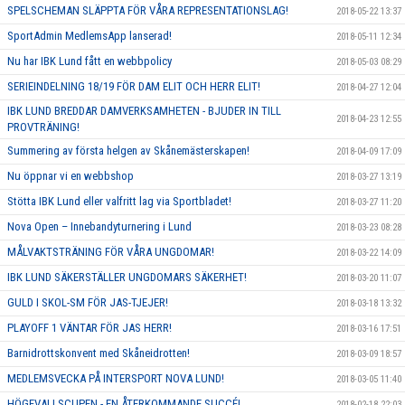
SPELSCHEMAN SLÄPPTA FÖR VÅRA REPRESENTATIONSLAG!
2018-05-22 13:37
SportAdmin MedlemsApp lanserad!
2018-05-11 12:34
Nu har IBK Lund fått en webbpolicy
2018-05-03 08:29
SERIEINDELNING 18/19 FÖR DAM ELIT OCH HERR ELIT!
2018-04-27 12:04
IBK LUND BREDDAR DAMVERKSAMHETEN - BJUDER IN TILL
2018-04-23 12:55
PROVTRÄNING!
Summering av första helgen av Skånemästerskapen!
2018-04-09 17:09
Nu öppnar vi en webbshop
2018-03-27 13:19
Stötta IBK Lund eller valfritt lag via Sportbladet!
2018-03-27 11:20
Nova Open – Innebandyturnering i Lund
2018-03-23 08:28
MÅLVAKTSTRÄNING FÖR VÅRA UNGDOMAR!
2018-03-22 14:09
IBK LUND SÄKERSTÄLLER UNGDOMARS SÄKERHET!
2018-03-20 11:07
GULD I SKOL-SM FÖR JAS-TJEJER!
2018-03-18 13:32
PLAYOFF 1 VÄNTAR FÖR JAS HERR!
2018-03-16 17:51
Barnidrottskonvent med Skåneidrotten!
2018-03-09 18:57
MEDLEMSVECKA PÅ INTERSPORT NOVA LUND!
2018-03-05 11:40
HÖGEVALLSCUPEN - EN ÅTERKOMMANDE SUCCÉ!
2018-02-18 22:03