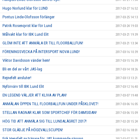
Hugo Norlund klar för LUND
2017-03-27 16:52
Pontus Linde-Olofsson förlänger
2017-03-25 14:13
Patrik Rosenqvist klar för Lund
2017-03-24 19:03
Målvakt klar för IBK Lund Elit
2017-03-21 19:39
GLÖM INTE ATT ANMÄLA ER TILL FLOORBALLFUN!
2017-03-21 13:34
FÖRENINGSVECKA PÅ INTERSPORT NOVA LUND!
2017-03-16 10:39
Viktor Davidsson vänder hem!
2017-03-15 16:39
Bli en del av vårt JAS-lag
2017-03-14 18:26
Rejnefelt ansluter!
2017-03-13 13:21
Nyförvärv till IBK Lund Elit
2017-03-12 16:40
EN LEGEND VÄLJER ATT KLIVA AV PLAN!
2017-03-07 19:48
ANMÄLAN ÖPPEN TILL FLOORBALLFUN UNDER PÅSKLOVET!
2017-03-06 16:05
STELLAN RAGNAR KLAR SOM SPORTCHEF FÖR DAMSIDAN!
2017-03-06 15:09
HÖG TID ATT ANMÄLA SIG TILL LUNDALÄGRET 2017!
2017-02-20 15:24
STOR GLÄDJE PÅ HÖGEVALLSCUPEN!
2017-02-16 18:01
Erik Hensfelt ny tränare för JAS kommande säsong
2017-02-07 11:21