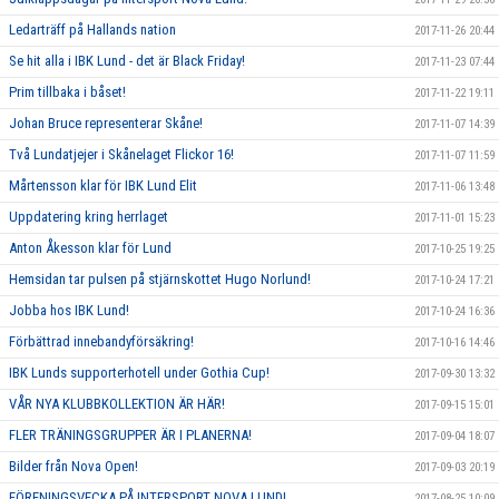
Ledarträff på Hallands nation
2017-11-26 20:44
Se hit alla i IBK Lund - det är Black Friday!
2017-11-23 07:44
Prim tillbaka i båset!
2017-11-22 19:11
Johan Bruce representerar Skåne!
2017-11-07 14:39
Två Lundatjejer i Skånelaget Flickor 16!
2017-11-07 11:59
Mårtensson klar för IBK Lund Elit
2017-11-06 13:48
Uppdatering kring herrlaget
2017-11-01 15:23
Anton Åkesson klar för Lund
2017-10-25 19:25
Hemsidan tar pulsen på stjärnskottet Hugo Norlund!
2017-10-24 17:21
Jobba hos IBK Lund!
2017-10-24 16:36
Förbättrad innebandyförsäkring!
2017-10-16 14:46
IBK Lunds supporterhotell under Gothia Cup!
2017-09-30 13:32
VÅR NYA KLUBBKOLLEKTION ÄR HÄR!
2017-09-15 15:01
FLER TRÄNINGSGRUPPER ÄR I PLANERNA!
2017-09-04 18:07
Bilder från Nova Open!
2017-09-03 20:19
FÖRENINGSVECKA PÅ INTERSPORT NOVA LUND!
2017-08-25 10:09