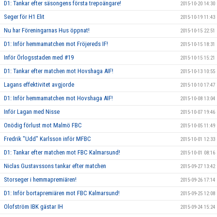
D1: Tankar efter säsongens första trepoängare!
2015-10-20 14:30
Seger för H1 Elit
2015-10-19 11:43
Nu har Föreningarnas Hus öppnat!
2015-10-15 22:51
D1: Inför hemmamatchen mot Fröjereds IF!
2015-10-15 18:31
Inför Örlogsstaden med #19
2015-10-15 15:21
D1: Tankar efter matchen mot Hovshaga AIF!
2015-10-13 10:55
Lagans effektivitet avgjorde
2015-10-10 17:47
D1: Inför hemmamatchen mot Hovshaga AIF!
2015-10-08 13:04
Inför Lagan med Nisse
2015-10-07 19:46
Onödig förlust mot Malmö FBC
2015-10-05 11:49
Fredrik "Udd" Karlsson inför MFBC
2015-10-01 12:33
D1: Tankar efter matchen mot FBC Kalmarsund!
2015-10-01 08:16
Niclas Gustavssons tankar efter matchen
2015-09-27 13:42
Storseger i hemmapremiären!
2015-09-26 17:14
D1: Inför bortapremiären mot FBC Kalmarsund!
2015-09-25 12:08
Olofström IBK gästar IH
2015-09-24 15:24