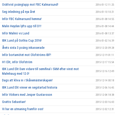
Orättvist poängtapp mot FBC Kalmarsund!
2016-01-12 11:25
Seg inledning på nya året
2016-01-10 10:21
Inför FBC Kalmarsund hemma!
2016-01-08 14:55
Malin Heyden lyfts upp till D1!
2016-01-08 14:44
Inför Malmö vs Lund
2016-01-08 13:37
IBK Lund på Gothia Cup 2016!
2016-01-02 16:39
Årets sista 3 poäng inkasserade
2015-12-20 09:28
Inför bortamötet mot Olofströms IBF!
2015-12-19 01:11
H1 Elit, inför Olofström
2015-12-17 15:54
IBK Lund Elit Dam vidare till semifinal i SkM efter vinst mot
2015-12-16 12:49
Malmhaug med 12-3!
Dags att kliva in i Skånemästerskapen!
2015-12-14 00:18
IBK Lund Elit vinner en segstartad historia
2015-12-06 16:45
Inför Vöikers med Jesper Gustavsson
2015-12-04 18:38
Grattis Sebastian!
2015-12-03 16:43
Vi har en utmaning framför oss!
2015-12-02 12:31