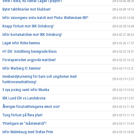
Vinst i sista, nu väntar Lagan i playoff1
2016-03-06 08:20
Byter taktiktavlan mot klubban!
2016-03-04 18:16
Inför säsongens sista match mot Pixbo Wallenstam IBF!
2016-03-03 10:00
Knapp förlust mot IBK Göteborg!
2016-02-28 18:08
Inför bortamatchen mot IBK Göteborg!
2016-02-27 08:52
Läget inför Röke hemma.
2016-02-26 17:37
H1 Elit: Inställning besegrade klass
2016-02-22 18:21
Förstaperioden avgjorde matchen!
2016-02-22 14:22
Inför Warberg IC hemma!
2016-02-19 15:21
Innebandyturnering för barn och ungdomar med
2016-02-19 12:57
funktionsnedsättning!
3 nya poäng samt inför Munka
2016-02-19 10:52
IBK Lund Elit vs Landskrona
2016-02-18 12:07
Återigen förutsättningarna emot oss!
2016-02-16 11:03
Tung förlust på flera plan!
2016-02-15 11:10
Ytterligare en "måstematch"!
2016-02-11 15:43
Inför Malmhaug med Stefan Prim
2016-02-10 18:50