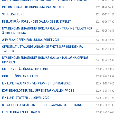
2021-04-27 12:52
INTERN LEDARUTBILDNING - MÅLVAKTSFOKUS
2021-04-20 14:35
STUDERA I LUND
2021-03-23 11:25
BESLUT FRÅN FÖRBUNDEN GÄLLANDE SERIESPELET
2021-02-26 17:00
NYA REKOMMENDATIONER BÖRJAR GÄLLA – TRÄNING TILLÅTS FÖR
2021-02-05 12:49
ÄLDRE UNGDOMAR
ANMÄLAN ÖPPEN FÖR LUNDALÄGRET 2021
2021-01-26 12:23
OFFICIELLT UTTALANDE ANGÅENDE RYKTESSPRIDNINGEN PÅ
2021-01-24 13:47
TWITTER
NYA REKOMMENDATIONER BÖRJAR GÄLLA – HALLARNA ÖPPNAS
2021-01-22 12:39
UPP IGEN
GOTT NYTT ÅR ÖNSKAR IBK LUND
2020-12-31 18:17
GOD JUL ÖNSKAR IBK LUND
2020-12-24 13:52
IBK LUND PAUSAR SIN VERKSAMHET (UPPDATERAD)
2020-12-21 13:40
KÖP BINGOLOTTER TILL UPPESITTARKVÄLLEN AV OSS
2020-12-21 13:00
IBK LUND STÖTTAR JULGIVEN 2020
2020-12-14 11:25
BIDRA TILL FOLKHÄLSAN – GE BORT GAMMAL UTRUSTNING
2020-12-08 11:30
LUNDAPOKALEN TILL DAM SSL
2020-11-23 15:49