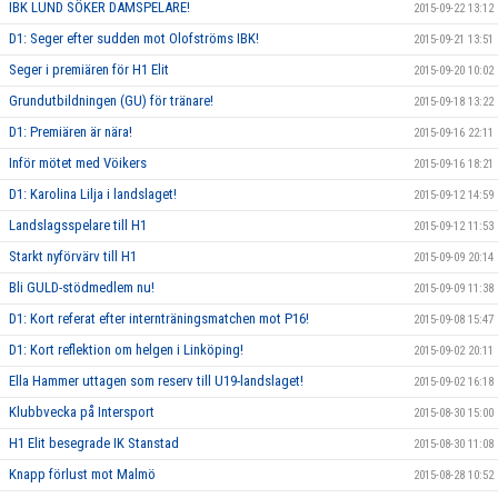
IBK LUND SÖKER DAMSPELARE!
2015-09-22 13:12
D1: Seger efter sudden mot Olofströms IBK!
2015-09-21 13:51
Seger i premiären för H1 Elit
2015-09-20 10:02
Grundutbildningen (GU) för tränare!
2015-09-18 13:22
D1: Premiären är nära!
2015-09-16 22:11
Inför mötet med Vöikers
2015-09-16 18:21
D1: Karolina Lilja i landslaget!
2015-09-12 14:59
Landslagsspelare till H1
2015-09-12 11:53
Starkt nyförvärv till H1
2015-09-09 20:14
Bli GULD-stödmedlem nu!
2015-09-09 11:38
D1: Kort referat efter internträningsmatchen mot P16!
2015-09-08 15:47
D1: Kort reflektion om helgen i Linköping!
2015-09-02 20:11
Ella Hammer uttagen som reserv till U19-landslaget!
2015-09-02 16:18
Klubbvecka på Intersport
2015-08-30 15:00
H1 Elit besegrade IK Stanstad
2015-08-30 11:08
Knapp förlust mot Malmö
2015-08-28 10:52