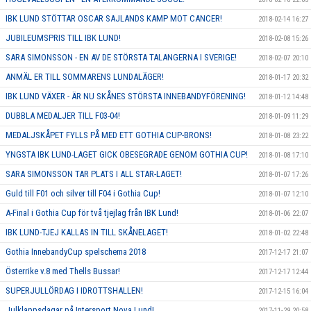
IBK LUND STÖTTAR OSCAR SAJLANDS KAMP MOT CANCER!
2018-02-14 16:27
JUBILEUMSPRIS TILL IBK LUND!
2018-02-08 15:26
SARA SIMONSSON - EN AV DE STÖRSTA TALANGERNA I SVERIGE!
2018-02-07 20:10
ANMÄL ER TILL SOMMARENS LUNDALÄGER!
2018-01-17 20:32
IBK LUND VÄXER - ÄR NU SKÅNES STÖRSTA INNEBANDYFÖRENING!
2018-01-12 14:48
DUBBLA MEDALJER TILL F03-04!
2018-01-09 11:29
MEDALJSKÅPET FYLLS PÅ MED ETT GOTHIA CUP-BRONS!
2018-01-08 23:22
YNGSTA IBK LUND-LAGET GICK OBESEGRADE GENOM GOTHIA CUP!
2018-01-08 17:10
SARA SIMONSSON TAR PLATS I ALL STAR-LAGET!
2018-01-07 17:26
Guld till F01 och silver till F04 i Gothia Cup!
2018-01-07 12:10
A-Final i Gothia Cup för två tjejlag från IBK Lund!
2018-01-06 22:07
IBK LUND-TJEJ KALLAS IN TILL SKÅNELAGET!
2018-01-02 22:48
Gothia InnebandyCup spelschema 2018
2017-12-17 21:07
Österrike v.8 med Thells Bussar!
2017-12-17 12:44
SUPERJULLÖRDAG I IDROTTSHALLEN!
2017-12-15 16:04
Julklappsdagar på Intersport Nova Lund!
2017-11-29 20:58