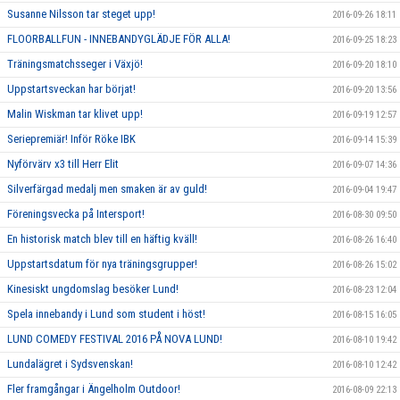
Susanne Nilsson tar steget upp!
2016-09-26 18:11
FLOORBALLFUN - INNEBANDYGLÄDJE FÖR ALLA!
2016-09-25 18:23
Träningsmatchsseger i Växjö!
2016-09-20 18:10
Uppstartsveckan har börjat!
2016-09-20 13:56
Malin Wiskman tar klivet upp!
2016-09-19 12:57
Seriepremiär! Inför Röke IBK
2016-09-14 15:39
Nyförvärv x3 till Herr Elit
2016-09-07 14:36
Silverfärgad medalj men smaken är av guld!
2016-09-04 19:47
Föreningsvecka på Intersport!
2016-08-30 09:50
En historisk match blev till en häftig kväll!
2016-08-26 16:40
Uppstartsdatum för nya träningsgrupper!
2016-08-26 15:02
Kinesiskt ungdomslag besöker Lund!
2016-08-23 12:04
Spela innebandy i Lund som student i höst!
2016-08-15 16:05
LUND COMEDY FESTIVAL 2016 PÅ NOVA LUND!
2016-08-10 19:42
Lundalägret i Sydsvenskan!
2016-08-10 12:42
Fler framgångar i Ängelholm Outdoor!
2016-08-09 22:13