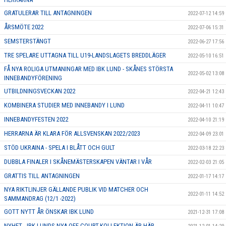
GRATULERAR TILL ANTAGNINGEN
2022-07-12 14:59
ÅRSMÖTE 2022
2022-07-06 15:31
SEMSTERSTÄNGT
2022-06-27 17:56
TRE SPELARE UTTAGNA TILL U19-LANDSLAGETS BREDDLÄGER
2022-05-10 16:51
FÅ NYA ROLIGA UTMANINGAR MED IBK LUND - SKÅNES STÖRSTA
2022-05-02 13:08
INNEBANDYFÖRENING
UTBILDNINGSVECKAN 2022
2022-04-21 12:43
KOMBINERA STUDIER MED INNEBANDY I LUND
2022-04-11 10:47
INNEBANDYFESTEN 2022
2022-04-10 21:19
HERRARNA ÄR KLARA FÖR ALLSVENSKAN 2022/2023
2022-04-09 23:01
STÖD UKRAINA - SPELA I BLÅTT OCH GULT
2022-03-18 22:23
DUBBLA FINALER I SKÅNEMÄSTERSKAPEN VÄNTAR I VÅR
2022-02-03 21:05
GRATTIS TILL ANTAGNINGEN
2022-01-17 14:17
NYA RIKTLINJER GÄLLANDE PUBLIK VID MATCHER OCH
2022-01-11 14:52
SAMMANDRAG (12/1 -2022)
GOTT NYTT ÅR ÖNSKAR IBK LUND
2021-12-31 17:08
NYHET - IBK LUNDS NYA OFF COURT-KOLLEKTION ÄR HÄR