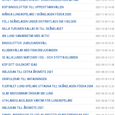
2021-12-01 14:29
KÖP BINGOLOTTER TILL UPPESITTARKVÄLLEN
2021-11-25 14:08
MÅNGA LUNDASPELARE I SKÅNELAGEN FÖDDA 2005
2021-11-04 16:15
FÖLJ SKÅNELAGEN UNDER DISTRIKTLAGS-SM I HELGEN
2021-10-30 11:56
NILLA TURUNEN KALLAS IN TILL SKÅNELAGET
2021-10-28 13:58
IBK LUND SAMARBETAR MED ACTIC
2021-10-21 12:22
BINGOLOTTOS JUBILEUMSKVÄLL
2021-10-18 15:31
KLUBBKVÄLLAR MED FINA ERBJUDANDEN
2021-10-04 16:32
SE ALLA LUNDS MATCHER I SSL - OCH STÖTTA KLUBBEN
2021-09-14 12:17
KÖP DITT GULDKORT IDAG
2021-09-13 11:08
INBJUDAN TILL EXTRA ÅRSMÖTE 2021
2021-08-23 12:55
GRATULERAR TILL ANTAGNINGEN
2021-07-18 13:18
FLERTALET LUND-SPELARE UTTAGNA TILL SKÅNELAGEN FÖDDA 2004
2021-06-30 12:25
GLAD MIDSOMMAR ÖNSKAR IBK LUND
2021-06-25 16:28
U19-LANDSLAGSLÄGER VÄNTAR FÖR LUNDASPELARE
2021-06-04 17:58
INBJUDAN TILL ÅRSMÖTE 2021
2021-05-26 13:45
DANIEL ANDERSSON TILLDELAS IDROTTSLEDARSTIPENDIUM 2021