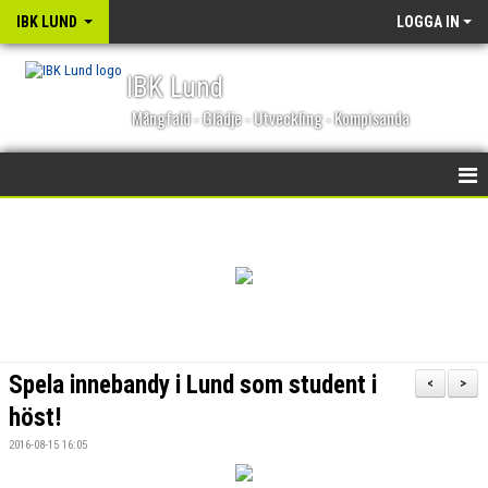
IBK LUND
LOGGA IN
IBK Lund
Mångfald - Glädje - Utveckling - Kompisanda
STARTSIDA
NYHETER
KALENDER
MATCHER
Spela innebandy i Lund som student i
<
>
OM KLUBBEN
höst!
2016-08-15 16:05
BLI MEDLEM