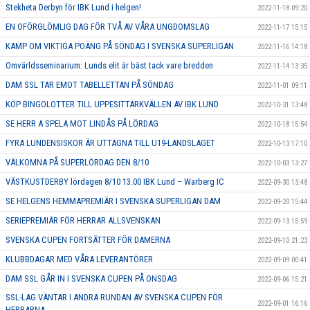
Stekheta Derbyn för IBK Lund i helgen!
2022-11-18 09:20
EN OFÖRGLÖMLIG DAG FÖR TVÅ AV VÅRA UNGDOMSLAG
2022-11-17 15:15
KAMP OM VIKTIGA POÄNG PÅ SÖNDAG I SVENSKA SUPERLIGAN
2022-11-16 14:18
Omvärldsseminarium: Lunds elit är bäst tack vare bredden
2022-11-14 13:35
DAM SSL TAR EMOT TABELLETTAN PÅ SÖNDAG
2022-11-01 09:11
KÖP BINGOLOTTER TILL UPPESITTARKVÄLLEN AV IBK LUND
2022-10-31 13:48
SE HERR A SPELA MOT LINDÅS PÅ LÖRDAG
2022-10-18 15:54
FYRA LUNDENSISKOR ÄR UTTAGNA TILL U19-LANDSLAGET
2022-10-13 17:10
VÄLKOMNA PÅ SUPERLÖRDAG DEN 8/10
2022-10-03 13:27
VÄSTKUSTDERBY lördagen 8/10 13.00 IBK Lund – Warberg IC
2022-09-30 13:48
SE HELGENS HEMMAPREMIÄR I SVENSKA SUPERLIGAN DAM
2022-09-20 15:44
SERIEPREMIÄR FÖR HERRAR ALLSVENSKAN
2022-09-13 15:59
SVENSKA CUPEN FORTSÄTTER FÖR DAMERNA
2022-09-10 21:23
KLUBBDAGAR MED VÅRA LEVERANTÖRER
2022-09-09 00:41
DAM SSL GÅR IN I SVENSKA CUPEN PÅ ONSDAG
2022-09-06 15:21
SSL-LAG VÄNTAR I ANDRA RUNDAN AV SVENSKA CUPEN FÖR
2022-09-01 16:16
HERRARNA