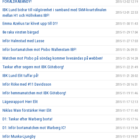
FÖRÄLDRABANDY!
2015-12-02 12:19
IBK Lund bidrar till välgörenhet i samband med SkM-kvartsfinalen
2015-12-01 22:53
mellan H1 och Höllvikens IBF!
Emma Azelius tar klivet upp till D1!
2015-11-30 11:43
8e raka vinsten bärgad
2015-11-29 17:04
Inför Halmstad med Lasse
2015-11-27 17:03
Inför bortamatchen mot Pixbo Wallenstam IBF!
2015-11-26 09:51
Matchen mot Pixbo på söndag kommer livesändas på webben!
2015-11-25 14:28
Tankar efter segern mot IBK Göteborg!
2015-11-22 21:49
IBK Lund Elit tuffar på!
2015-11-21 20:02
Inför Röke med #11 Davidsson
2015-11-20 16:51
Inför hemmamatchen mot IBK Göteborg!
2015-11-19 11:46
Lägesrapport Herr Elit
2015-11-17 12:13
Niklas Wain förstärker Herr Elit
2015-11-17 11:40
D1: Tankar efter Warberg borta!
2015-11-15 17:16
D1: Inför bortamatchen mot Warberg IC!
2015-11-13 19:34
Inför Munka-Ljungby
2015-11-13 19:07