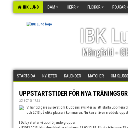
IBK LUND
DAM
HERR
FLICKOR
POJKAR
IBK L
Mångfald - Gl
STARTSIDA
NYHETER
KALENDER
MATCHER
OM KLUBB
UPPSTARTSTIDER FÖR NYA TRÄNINGSGR
2018-07-06 17:32
Vi har tidigare aviserat om klubbens avsikter av att starta upp flera 
och 2013 på olika platser i kommunen. Nu kan vi även meddela uppsta
I Dalby startar vi upp följande grupper:
• F2012-2013, Hagalundshallen söndagar 11:00-12:15. Första träningen 23