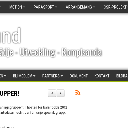
MOTION
PARASPORT
ARRANGEMANG
CSR-PROJEKT
und
ädje - Utveckling - Kompisanda
EN
BLI MEDLEM
PARTNERS
DOKUMENT
KONTAKT
BILDB
UPPER!
<
>
träningsgrupper till hösten för barn födda 2012
rtsdatum och tider för varje specifik grupp.
 september.