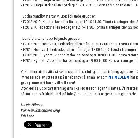
• P2012, Hagalundshallen söndagar 12:15-13:30. Första träningen den 23 
I Södra Sandby startar vi upp följande grupper:
• F2012-2013, Killebäckshallen lördagar 10:15-11:30. Första träningen den
• P2012, Killebäckshallen lördagar 10:15-11:30. Första träningen den 22 se
I Lund startar vi upp följande grupper:
• F2012-2013 Nordväst, Lerbäckshallen måndagar 17:00-18:00. Första trän
• P2012 Nordväst, Lerbäckshallen måndagar 18:00-19:00. Första träningen
• F2012-2013 Sydöst, Vipeholmshallen söndagar 10:00-11:00. Första träni
• P2012 Sydöst, Vipeholmshallen söndagar 09:00-10:00. Första träningen 
Vi kommer att ha åtta stycken uppstartsträningar innan träningsgruppen fö
intresserade av att testa på innebandy så anmäl er som
NY MEDLEM
här 
grupp som ert barn vill tillhöra!
Efter dessa uppstartsträningarna ska ledare för lagen tillsättas. Är ni intr
så mailar ni vår klubbchef på info@ibklund.se och anger vilken grupp det rö
Ludvig Nilsson
Kommunikationsansvarig
IBK Lund