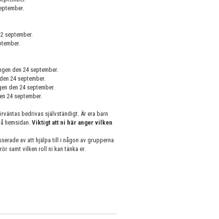
september.
 22 september.
ptember.
ingen den 24 september.
 den 24 september.
ngen den 24 september.
den 24 september.
rväntas bedrivas självständigt. Är era barn
på hemsidan.
Viktigt att ni här anger vilken
esserade av att hjälpa till i någon av grupperna
r samt vilken roll ni kan tänka er.