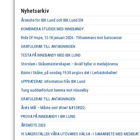
Nyhetsarkiv
Årsmöte för IBK Lund och IBK Lund Elit
KOMBINERA STUDIER MED INNEBANDY
Ride Of Hope, 12-18 januari 2026 - Tillsammans mot barncancer
GRATULERAR TILL ANTAGNINGEN
TESTA PÅ INNEBANDY MED IBK LUND
Storslam i Skånemästerskapen – ikväll hyllar vi medaljörerna
Bäste i Skåne, på onsdag 19.30 avgörs det i Lerbäckshallen!
UPPDATERAD: Information från IBK Lund
Tung suddenförlust hemma mot Hässelby
GRATULERAR TILL ANTAGNINGEN
Årets Mål – Måste ses! Wow! &#128522;
PROVA PÅ INNEBANDY I IBK LUND
ÅRSMÖTE 2023
VI SÄKERSTÄLLER VÅRA UTÖVARES HÄLSA - I SAMARBETE MED MEDBEAT