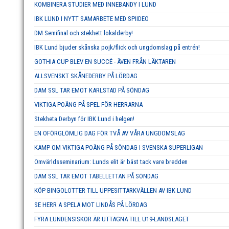
KOMBINERA STUDIER MED INNEBANDY I LUND
IBK LUND I NYTT SAMARBETE MED SPIIDEO
DM Semifinal och stekhett lokalderby!
IBK Lund bjuder skånska pojk/flick och ungdomslag på entrén!
GOTHIA CUP BLEV EN SUCCÉ - ÄVEN FRÅN LÄKTAREN
ALLSVENSKT SKÅNEDERBY PÅ LÖRDAG
DAM SSL TAR EMOT KARLSTAD PÅ SÖNDAG
VIKTIGA POÄNG PÅ SPEL FÖR HERRARNA
Stekheta Derbyn för IBK Lund i helgen!
EN OFÖRGLÖMLIG DAG FÖR TVÅ AV VÅRA UNGDOMSLAG
KAMP OM VIKTIGA POÄNG PÅ SÖNDAG I SVENSKA SUPERLIGAN
Omvärldsseminarium: Lunds elit är bäst tack vare bredden
DAM SSL TAR EMOT TABELLETTAN PÅ SÖNDAG
KÖP BINGOLOTTER TILL UPPESITTARKVÄLLEN AV IBK LUND
SE HERR A SPELA MOT LINDÅS PÅ LÖRDAG
FYRA LUNDENSISKOR ÄR UTTAGNA TILL U19-LANDSLAGET