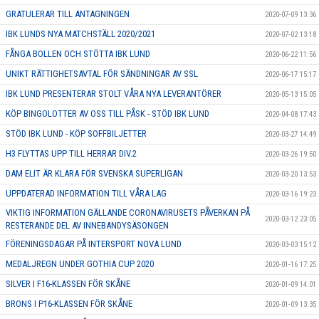
GRATULERAR TILL ANTAGNINGEN
2020-07-09 13:36
IBK LUNDS NYA MATCHSTÄLL 2020/2021
2020-07-02 13:18
FÅNGA BOLLEN OCH STÖTTA IBK LUND
2020-06-22 11:56
UNIKT RÄTTIGHETSAVTAL FÖR SÄNDNINGAR AV SSL
2020-06-17 15:17
IBK LUND PRESENTERAR STOLT VÅRA NYA LEVERANTÖRER
2020-05-13 15:05
KÖP BINGOLOTTER AV OSS TILL PÅSK - STÖD IBK LUND
2020-04-08 17:43
STÖD IBK LUND - KÖP SOFFBILJETTER
2020-03-27 14:49
H3 FLYTTAS UPP TILL HERRAR DIV.2
2020-03-26 19:50
DAM ELIT ÄR KLARA FÖR SVENSKA SUPERLIGAN
2020-03-20 13:53
UPPDATERAD INFORMATION TILL VÅRA LAG
2020-03-16 19:23
VIKTIG INFORMATION GÄLLANDE CORONAVIRUSETS PÅVERKAN PÅ
2020-03-12 23:05
RESTERANDE DEL AV INNEBANDYSÄSONGEN
FÖRENINGSDAGAR PÅ INTERSPORT NOVA LUND
2020-03-03 15:12
MEDALJREGN UNDER GOTHIA CUP 2020
2020-01-16 17:25
SILVER I F16-KLASSEN FÖR SKÅNE
2020-01-09 14:01
BRONS I P16-KLASSEN FÖR SKÅNE
2020-01-09 13:35