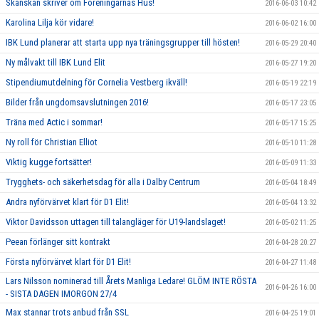
Skånskan skriver om Föreningarnas Hus!
2016-06-03 10:42
Karolina Lilja kör vidare!
2016-06-02 16:00
IBK Lund planerar att starta upp nya träningsgrupper till hösten!
2016-05-29 20:40
Ny målvakt till IBK Lund Elit
2016-05-27 19:20
Stipendiumutdelning för Cornelia Vestberg ikväll!
2016-05-19 22:19
Bilder från ungdomsavslutningen 2016!
2016-05-17 23:05
Träna med Actic i sommar!
2016-05-17 15:25
Ny roll för Christian Elliot
2016-05-10 11:28
Viktig kugge fortsätter!
2016-05-09 11:33
Trygghets- och säkerhetsdag för alla i Dalby Centrum
2016-05-04 18:49
Andra nyförvärvet klart för D1 Elit!
2016-05-04 13:32
Viktor Davidsson uttagen till talangläger för U19-landslaget!
2016-05-02 11:25
Peean förlänger sitt kontrakt
2016-04-28 20:27
Första nyförvärvet klart för D1 Elit!
2016-04-27 11:48
Lars Nilsson nominerad till Årets Manliga Ledare! GLÖM INTE RÖSTA
2016-04-26 16:00
- SISTA DAGEN IMORGON 27/4
Max stannar trots anbud från SSL
2016-04-25 19:01