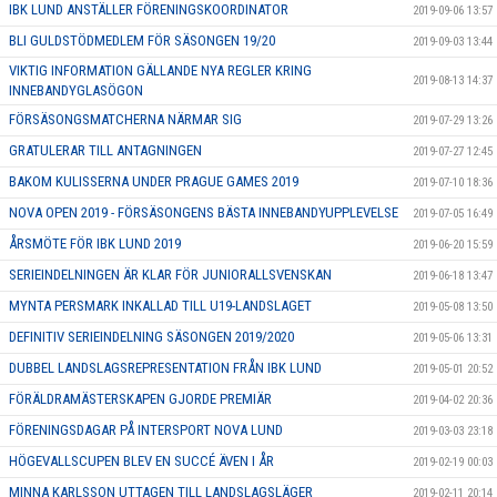
IBK LUND ANSTÄLLER FÖRENINGSKOORDINATOR
2019-09-06 13:57
BLI GULDSTÖDMEDLEM FÖR SÄSONGEN 19/20
2019-09-03 13:44
VIKTIG INFORMATION GÄLLANDE NYA REGLER KRING
2019-08-13 14:37
INNEBANDYGLASÖGON
FÖRSÄSONGSMATCHERNA NÄRMAR SIG
2019-07-29 13:26
GRATULERAR TILL ANTAGNINGEN
2019-07-27 12:45
BAKOM KULISSERNA UNDER PRAGUE GAMES 2019
2019-07-10 18:36
NOVA OPEN 2019 - FÖRSÄSONGENS BÄSTA INNEBANDYUPPLEVELSE
2019-07-05 16:49
ÅRSMÖTE FÖR IBK LUND 2019
2019-06-20 15:59
SERIEINDELNINGEN ÄR KLAR FÖR JUNIORALLSVENSKAN
2019-06-18 13:47
MYNTA PERSMARK INKALLAD TILL U19-LANDSLAGET
2019-05-08 13:50
DEFINITIV SERIEINDELNING SÄSONGEN 2019/2020
2019-05-06 13:31
DUBBEL LANDSLAGSREPRESENTATION FRÅN IBK LUND
2019-05-01 20:52
FÖRÄLDRAMÄSTERSKAPEN GJORDE PREMIÄR
2019-04-02 20:36
FÖRENINGSDAGAR PÅ INTERSPORT NOVA LUND
2019-03-03 23:18
HÖGEVALLSCUPEN BLEV EN SUCCÉ ÄVEN I ÅR
2019-02-19 00:03
MINNA KARLSSON UTTAGEN TILL LANDSLAGSLÄGER
2019-02-11 20:14