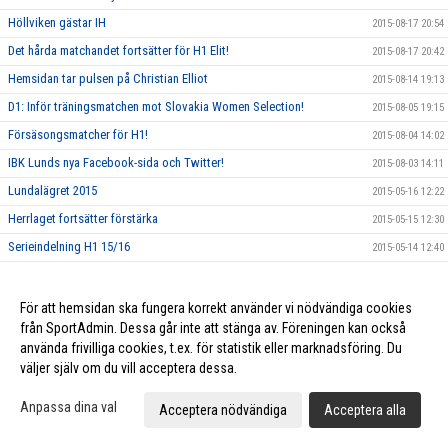
Höllviken gästar IH
2015-08-17 20:54
Det hårda matchandet fortsätter för H1 Elit!
2015-08-17 20:42
Hemsidan tar pulsen på Christian Elliot
2015-08-14 19:13
D1: Inför träningsmatchen mot Slovakia Women Selection!
2015-08-05 19:15
Försäsongsmatcher för H1!
2015-08-04 14:02
IBK Lunds nya Facebook-sida och Twitter!
2015-08-03 14:11
Lundalägret 2015
2015-05-16 12:22
Herrlaget fortsätter förstärka
2015-05-15 12:30
Serieindelning H1 15/16
2015-05-14 12:40
Serieindelning D1 15/16
2015-05-14 12:35
Intervju med Fredrik "Udd" Karlsson
2015-05-14 12:33
För att hemsidan ska fungera korrekt använder vi nödvändiga cookies
från SportAdmin. Dessa går inte att stänga av. Föreningen kan också
Nyförvärv klart för Herrarna!
2015-05-11 18:46
använda frivilliga cookies, t.ex. för statistik eller marknadsföring. Du
D1: NYFÖRVÄRV 1 - EMELIE OLSSON
2015-05-07 13:01
väljer själv om du vill acceptera dessa.
D1: NYFÖRVÄRV 2 - STEPHANIE SCHÖLD
2015-05-07 12:54
Anpassa dina val
Acceptera nödvändiga
Acceptera alla
D1: NYFÖRVÄRV 3 - EMMY NILSSON
2015-05-06 12:45