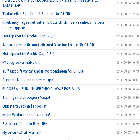
PLATSER KVAR TILL FLOORBALLFUN - SISTA CHANSEN TILL
2016-10-23 23:20
ANMÄLAN!
Tankar efter 6 poäng på 5 dagar för D1 Elit!
2016-10-17 12:54
Innebandymagazinet sätter IBK Lunds damverksamhets historia
2016-10-13 14:34
under luppen!
Hotellpaket till Gothia Cup 5-8/1
2016-10-09 21:08
Andra matchen är snart här med 3 poäng i sikte för D1 Elit!
2016-10-08 11:35
Hotellpaket till Gothia Cup 5-8/1
2016-10-03 09:03
P16-lag söker målvakt
2016-09-30 10:45
Tuff uppgift väntar under morgondagen för D1 Elit!
2016-09-27 19:43
Susanne Nilsson tar steget upp!
2016-09-26 18:11
FLOORBALLFUN - INNEBANDYGLÄDJE FÖR ALLA!
2016-09-25 18:23
Träningsmatchsseger i Växjö!
2016-09-20 18:10
Uppstartsveckan har börjat!
2016-09-20 13:56
Malin Wiskman tar klivet upp!
2016-09-19 12:57
Seriepremiär! Inför Röke IBK
2016-09-14 15:39
Nyförvärv x3 till Herr Elit
2016-09-07 14:36