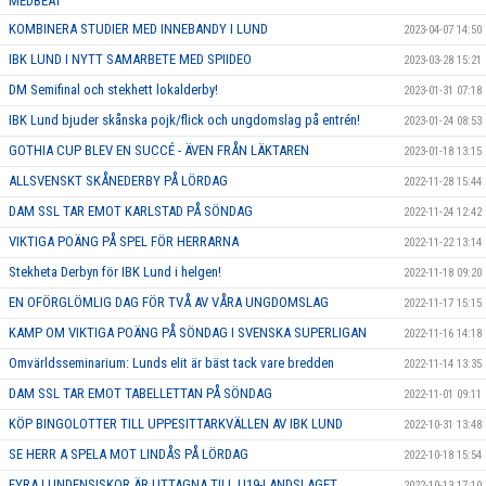
MEDBEAT
KOMBINERA STUDIER MED INNEBANDY I LUND
2023-04-07 14:50
IBK LUND I NYTT SAMARBETE MED SPIIDEO
2023-03-28 15:21
DM Semifinal och stekhett lokalderby!
2023-01-31 07:18
IBK Lund bjuder skånska pojk/flick och ungdomslag på entrén!
2023-01-24 08:53
GOTHIA CUP BLEV EN SUCCÉ - ÄVEN FRÅN LÄKTAREN
2023-01-18 13:15
ALLSVENSKT SKÅNEDERBY PÅ LÖRDAG
2022-11-28 15:44
DAM SSL TAR EMOT KARLSTAD PÅ SÖNDAG
2022-11-24 12:42
VIKTIGA POÄNG PÅ SPEL FÖR HERRARNA
2022-11-22 13:14
Stekheta Derbyn för IBK Lund i helgen!
2022-11-18 09:20
EN OFÖRGLÖMLIG DAG FÖR TVÅ AV VÅRA UNGDOMSLAG
2022-11-17 15:15
KAMP OM VIKTIGA POÄNG PÅ SÖNDAG I SVENSKA SUPERLIGAN
2022-11-16 14:18
Omvärldsseminarium: Lunds elit är bäst tack vare bredden
2022-11-14 13:35
DAM SSL TAR EMOT TABELLETTAN PÅ SÖNDAG
2022-11-01 09:11
KÖP BINGOLOTTER TILL UPPESITTARKVÄLLEN AV IBK LUND
2022-10-31 13:48
SE HERR A SPELA MOT LINDÅS PÅ LÖRDAG
2022-10-18 15:54
FYRA LUNDENSISKOR ÄR UTTAGNA TILL U19-LANDSLAGET
2022-10-13 17:10