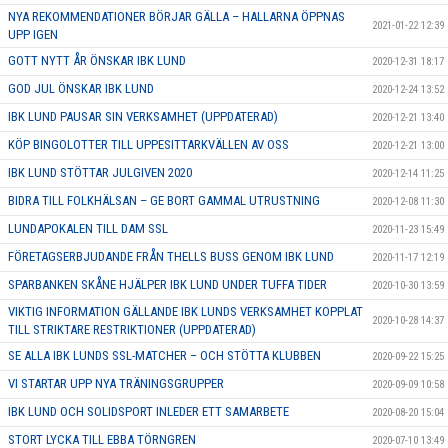
NYA REKOMMENDATIONER BÖRJAR GÄLLA – HALLARNA ÖPPNAS
2021-01-22 12:39
UPP IGEN
GOTT NYTT ÅR ÖNSKAR IBK LUND
2020-12-31 18:17
GOD JUL ÖNSKAR IBK LUND
2020-12-24 13:52
IBK LUND PAUSAR SIN VERKSAMHET (UPPDATERAD)
2020-12-21 13:40
KÖP BINGOLOTTER TILL UPPESITTARKVÄLLEN AV OSS
2020-12-21 13:00
IBK LUND STÖTTAR JULGIVEN 2020
2020-12-14 11:25
BIDRA TILL FOLKHÄLSAN – GE BORT GAMMAL UTRUSTNING
2020-12-08 11:30
LUNDAPOKALEN TILL DAM SSL
2020-11-23 15:49
FÖRETAGSERBJUDANDE FRÅN THELLS BUSS GENOM IBK LUND
2020-11-17 12:19
SPARBANKEN SKÅNE HJÄLPER IBK LUND UNDER TUFFA TIDER
2020-10-30 13:59
VIKTIG INFORMATION GÄLLANDE IBK LUNDS VERKSAMHET KOPPLAT
2020-10-28 14:37
TILL STRIKTARE RESTRIKTIONER (UPPDATERAD)
SE ALLA IBK LUNDS SSL-MATCHER – OCH STÖTTA KLUBBEN
2020-09-22 15:25
VI STARTAR UPP NYA TRÄNINGSGRUPPER
2020-09-09 10:58
IBK LUND OCH SOLIDSPORT INLEDER ETT SAMARBETE
2020-08-20 15:04
STORT LYCKA TILL EBBA TÖRNGREN
2020-07-10 13:49