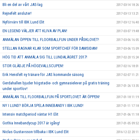
Bli en del av vårt JAS-lag
2017-03-14 18:26
Rejnefelt ansluter!
2017-03-13 13:21
Nyförvärv till IBK Lund Elit
2017-03-12 16:40
EN LEGEND VÄLJER ATT KLIVA AV PLAN!
2017-03-07 19:48
ANMÄLAN ÖPPEN TILL FLOORBALLFUN UNDER PÅSKLOVET!
2017-03-06 16:05
STELLAN RAGNAR KLAR SOM SPORTCHEF FÖR DAMSIDAN!
2017-03-06 15:09
HÖG TID ATT ANMÄLA SIG TILL LUNDALÄGRET 2017!
2017-02-20 15:24
STOR GLÄDJE PÅ HÖGEVALLSCUPEN!
2017-02-16 18:01
Erik Hensfelt ny tränare för JAS kommande säsong
2017-02-07 11:21
Gerdahallen bjuder högstadie- och gymnasielever på gratis träning
2017-01-26 13:35
under sportlov!
ANMÄLAN TILL FLOORBALLFUN PÅ SPORTLOVET ÄR ÖPPEN!
2017-01-18 11:19
NY I LUND? BÖRJA SPELA INNEBANDY I IBK LUND!
2017-01-11 17:18
Intensiv matchperiod väntar H1 Elit
2017-01-06 11:18
Gothia Innebandycup 2017 är igång!
2017-01-05 09:52
Niclas Gustavsson tillbaka i IBK Lund Elit
2016-12-22 20:11