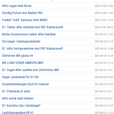
Inför Lagan med Nisse
2015-10-07 19:46
Onödig förlust mot Malmö FBC
2015-10-05 11:49
Fredrik "Udd" Karlsson inför MFBC
2015-10-01 12:33
D1: Tankar efter matchen mot FBC Kalmarsund!
2015-10-01 08:16
Niclas Gustavssons tankar efter matchen
2015-09-27 13:42
Storseger i hemmapremiären!
2015-09-26 17:14
D1: Inför bortapremiären mot FBC Kalmarsund!
2015-09-25 12:08
Olofström IBK gästar IH
2015-09-24 15:24
IBK LUND SÖKER DAMSPELARE!
2015-09-22 13:12
D1: Seger efter sudden mot Olofströms IBK!
2015-09-21 13:51
Seger i premiären för H1 Elit
2015-09-20 10:02
Grundutbildningen (GU) för tränare!
2015-09-18 13:22
D1: Premiären är nära!
2015-09-16 22:11
Inför mötet med Vöikers
2015-09-16 18:21
D1: Karolina Lilja i landslaget!
2015-09-12 14:59
Landslagsspelare till H1
2015-09-12 11:53