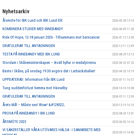
Nyhetsarkiv
Årsmöte för IBK Lund och IBK Lund Elit
2026-05-28 13:14
KOMBINERA STUDIER MED INNEBANDY
2026-04-09 11:30
Ride Of Hope, 12-18 januari 2026 - Tillsammans mot barncancer
2026-01-12 12:00
GRATULERAR TILL ANTAGNINGEN
2025-12-11 12:49
TESTA PÅ INNEBANDY MED IBK LUND
2025-08-29 13:13
Storslam i Skånemästerskapen – ikväll hyllar vi medaljörerna
2025-04-23 07:25
Bäste i Skåne, på onsdag 19.30 avgörs det i Lerbäckshallen!
2025-04-20 10:19
UPPDATERAD: Information från IBK Lund
2025-01-11 16:57
Tung suddenförlust hemma mot Hässelby
2024-10-10 10:08
GRATULERAR TILL ANTAGNINGEN
2024-07-11 12:09
Årets Mål – Måste ses! Wow! &#128522;
2023-12-19 16:10
PROVA PÅ INNEBANDY I IBK LUND
2023-08-24 13:01
ÅRSMÖTE 2023
2023-06-05 16:16
VI SÄKERSTÄLLER VÅRA UTÖVARES HÄLSA - I SAMARBETE MED
2023-05-15 14:46