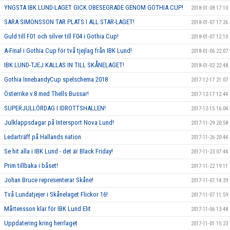
YNGSTA IBK LUND-LAGET GICK OBESEGRADE GENOM GOTHIA CUP!
2018-01-08 17:10
SARA SIMONSSON TAR PLATS I ALL STAR-LAGET!
2018-01-07 17:26
Guld till F01 och silver till F04 i Gothia Cup!
2018-01-07 12:10
A-Final i Gothia Cup för två tjejlag från IBK Lund!
2018-01-06 22:07
IBK LUND-TJEJ KALLAS IN TILL SKÅNELAGET!
2018-01-02 22:48
Gothia InnebandyCup spelschema 2018
2017-12-17 21:07
Österrike v.8 med Thells Bussar!
2017-12-17 12:44
SUPERJULLÖRDAG I IDROTTSHALLEN!
2017-12-15 16:04
Julklappsdagar på Intersport Nova Lund!
2017-11-29 20:58
Ledarträff på Hallands nation
2017-11-26 20:44
Se hit alla i IBK Lund - det är Black Friday!
2017-11-23 07:44
Prim tillbaka i båset!
2017-11-22 19:11
Johan Bruce representerar Skåne!
2017-11-07 14:39
Två Lundatjejer i Skånelaget Flickor 16!
2017-11-07 11:59
Mårtensson klar för IBK Lund Elit
2017-11-06 13:48
Uppdatering kring herrlaget
2017-11-01 15:23