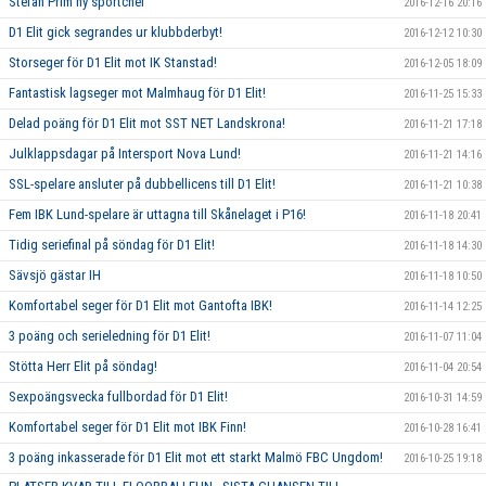
Stefan Prim ny sportchef
2016-12-16 20:16
D1 Elit gick segrandes ur klubbderbyt!
2016-12-12 10:30
Storseger för D1 Elit mot IK Stanstad!
2016-12-05 18:09
Fantastisk lagseger mot Malmhaug för D1 Elit!
2016-11-25 15:33
Delad poäng för D1 Elit mot SST NET Landskrona!
2016-11-21 17:18
Julklappsdagar på Intersport Nova Lund!
2016-11-21 14:16
SSL-spelare ansluter på dubbellicens till D1 Elit!
2016-11-21 10:38
Fem IBK Lund-spelare är uttagna till Skånelaget i P16!
2016-11-18 20:41
Tidig seriefinal på söndag för D1 Elit!
2016-11-18 14:30
Sävsjö gästar IH
2016-11-18 10:50
Komfortabel seger för D1 Elit mot Gantofta IBK!
2016-11-14 12:25
3 poäng och serieledning för D1 Elit!
2016-11-07 11:04
Stötta Herr Elit på söndag!
2016-11-04 20:54
Sexpoängsvecka fullbordad för D1 Elit!
2016-10-31 14:59
Komfortabel seger för D1 Elit mot IBK Finn!
2016-10-28 16:41
3 poäng inkasserade för D1 Elit mot ett starkt Malmö FBC Ungdom!
2016-10-25 19:18