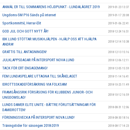
ANMÄL ER TILL SOMMARENS HÖJDPUNKT - LUNDALÄGRET 2019
2019-01-23 13:37
Ungdoms-SM P16 Sänds på internet
2019-01-17 20:08
Sportkommitté, Herrar-Elit
2019-01-06 22:41
GOD JUL OCH GOTT NYTT ÅR!
2018-12-24 16:51
IBK LUND STÖTTAR MUSIKHJÄLPEN - HJÄLP OSS ATT HJÄLPA
2018-12-14 10:38
ANDRA!
GRATTIS TILL ANTAGNINGEN!
2018-12-13 15:16
JULKLAPPSDAGAR PÅ INTERSPORT NOVA LUND
2018-12-06 12:11
TACK FÖR ERT ENGAGEMANG!
2018-12-05 15:59
FEM LUNDASPELARE UTTAGNA TILL SKÅNELAGET
2018-11-14 16:41
IDROTTSSKADEFÖRSÄKRING VIA FOLKSAM
2018-10-25 11:49
FRAMGÅNGSRIK FÖRSÄSONG FÖR KLUBBENS JUNIOR- OCH
2018-10-12 16:59
UNGDOMSLAG!
LUNDS DAMER ELITE UNITE - BÄTTRE FÖRUTSÄTTNINGAR FÖR
2018-08-31 12:06
DAMIDROTTEN!
FÖRENINGSVECKA PÅ INTERSPORT NOVA LUND!
2018-08-30 18:16
Träningstider för säsongen 2018-2019
2018-08-17 14:23