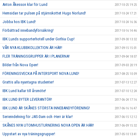
Anton Åkesson klar för Lund
2017-10-25 19:25
Hemsidan tar pulsen på stjärnskottet Hugo Norlund!
2017-10-24 17:21
Jobba hos IBK Lund!
2017-10-24 16:36
Förbättrad innebandyförsäkring!
2017-10-16 14:46
IBK Lunds supporterhotell under Gothia Cup!
2017-09-30 13:32
VÅR NYA KLUBBKOLLEKTION ÄR HÄR!
2017-09-15 15:01
FLER TRÄNINGSGRUPPER ÄR I PLANERNA!
2017-09-04 18:07
Bilder från Nova Open!
2017-09-03 20:19
FÖRENINGSVECKA PÅ INTERSPORT NOVA LUND!
2017-08-25 10:09
Grattis alla nyantagna studenter!
2017-07-13 12:27
IBK Lund kallar till årsmöte!
2017-07-10 12:24
IBK LUND BYTER LEVERANTÖR!
2017-06-24 17:16
IBK LUND ÄR SKÅNES STÖRSTA INNEBANDYFÖRENING!
2017-06-16 16:47
Serieindelning för JAS-Dam och -Herr är klar!
2017-06-15 12:12
SKÅNES NYA UTOMHUSTURNERING NOVA OPEN ÄR HÄR!
2017-06-09 15:32
Uppstart av nya träningsgrupper!
2017-05-10 13:41