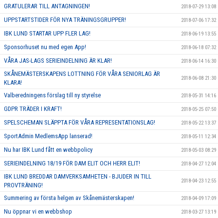
GRATULERAR TILL ANTAGNINGEN!
2018-07-29 13:08
UPPSTARTSTIDER FÖR NYA TRÄNINGSGRUPPER!
2018-07-06 17:32
IBK LUND STARTAR UPP FLER LAG!
2018-06-19 13:55
Sponsorhuset nu med egen App!
2018-06-18 07:32
VÅRA JAS-LAGS SERIEINDELNING ÄR KLAR!
2018-06-14 16:30
SKÅNEMÄSTERSKAPENS LOTTNING FÖR VÅRA SENIORLAG ÄR
2018-06-08 21:30
KLARA!
Valberedningens förslag till ny styrelse
2018-05-31 14:16
GDPR TRÄDER I KRAFT!
2018-05-25 07:50
SPELSCHEMAN SLÄPPTA FÖR VÅRA REPRESENTATIONSLAG!
2018-05-22 13:37
SportAdmin MedlemsApp lanserad!
2018-05-11 12:34
Nu har IBK Lund fått en webbpolicy
2018-05-03 08:29
SERIEINDELNING 18/19 FÖR DAM ELIT OCH HERR ELIT!
2018-04-27 12:04
IBK LUND BREDDAR DAMVERKSAMHETEN - BJUDER IN TILL
2018-04-23 12:55
PROVTRÄNING!
Summering av första helgen av Skånemästerskapen!
2018-04-09 17:09
Nu öppnar vi en webbshop
2018-03-27 13:19