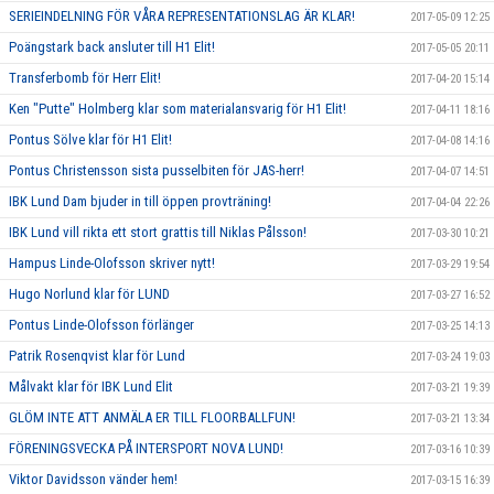
SERIEINDELNING FÖR VÅRA REPRESENTATIONSLAG ÄR KLAR!
2017-05-09 12:25
Poängstark back ansluter till H1 Elit!
2017-05-05 20:11
Transferbomb för Herr Elit!
2017-04-20 15:14
Ken "Putte" Holmberg klar som materialansvarig för H1 Elit!
2017-04-11 18:16
Pontus Sölve klar för H1 Elit!
2017-04-08 14:16
Pontus Christensson sista pusselbiten för JAS-herr!
2017-04-07 14:51
IBK Lund Dam bjuder in till öppen provträning!
2017-04-04 22:26
IBK Lund vill rikta ett stort grattis till Niklas Pålsson!
2017-03-30 10:21
Hampus Linde-Olofsson skriver nytt!
2017-03-29 19:54
Hugo Norlund klar för LUND
2017-03-27 16:52
Pontus Linde-Olofsson förlänger
2017-03-25 14:13
Patrik Rosenqvist klar för Lund
2017-03-24 19:03
Målvakt klar för IBK Lund Elit
2017-03-21 19:39
GLÖM INTE ATT ANMÄLA ER TILL FLOORBALLFUN!
2017-03-21 13:34
FÖRENINGSVECKA PÅ INTERSPORT NOVA LUND!
2017-03-16 10:39
Viktor Davidsson vänder hem!
2017-03-15 16:39