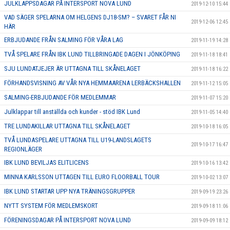
JULKLAPPSDAGAR PÅ INTERSPORT NOVA LUND
2019-12-10 15:44
VAD SÄGER SPELARNA OM HELGENS DJ18-SM? – SVARET FÅR NI
2019-12-06 12:45
HÄR
ERBJUDANDE FRÅN SALMING FÖR VÅRA LAG
2019-11-19 14:28
TVÅ SPELARE FRÅN IBK LUND TILLBRINGADE DAGEN I JÖNKÖPING
2019-11-18 18:41
SJU LUNDATJEJER ÄR UTTAGNA TILL SKÅNELAGET
2019-11-18 16:22
FÖRHANDSVISNING AV VÅR NYA HEMMAARENA LERBÄCKSHALLEN
2019-11-12 15:05
SALMING-ERBJUDANDE FÖR MEDLEMMAR
2019-11-07 15:20
Julklappar till anställda och kunder - stöd IBK Lund
2019-11-05 14:40
TRE LUNDAKILLAR UTTAGNA TILL SKÅNELAGET
2019-10-18 16:05
TVÅ LUNDASPELARE UTTAGNA TILL U19-LANDSLAGETS
2019-10-17 16:47
REGIONLÄGER
IBK LUND BEVILJAS ELITLICENS
2019-10-16 13:42
MINNA KARLSSON UTTAGEN TILL EURO FLOORBALL TOUR
2019-10-02 13:07
IBK LUND STARTAR UPP NYA TRÄNINGSGRUPPER
2019-09-19 23:26
NYTT SYSTEM FÖR MEDLEMSKORT
2019-09-18 11:06
FÖRENINGSDAGAR PÅ INTERSPORT NOVA LUND
2019-09-09 18:12