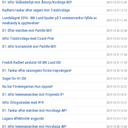
D1: Inför Skånederbyt mot Åstorp/Kvidinge IBS!
2015-10-29 13:04
Radlerts tankar efter segern mot Träslövsläge
2015-10-27 12:10
Lundalägret 2016 - IBK Lund bjuder på 3 sommarveckor fyllda av
2015-10-27 11:40
innebandy & upplevelser!
D1: Efter matchen mot Partille IBS!
2015-10-26 22:08
Inför Träslövsläge med Coach Prim
2015-10-23 10:56
D1: Inför bortamötet mot Partille IBS!
2015-10-22 15:25
2015-10-21 11:54
Fredrik Radlert ansluter till IBK Lund Elit
2015-10-21 11:39
D1: Tankar efter säsongens första trepoängare!
2015-10-20 14:30
Seger för H1 Elit
2015-10-19 11:43
Nu har Föreningarnas Hus öppnat!
2015-10-15 22:51
D1: Inför hemmamatchen mot Fröjereds IF!
2015-10-15 18:31
Inför Örlogsstaden med #19
2015-10-15 15:21
D1: Tankar efter matchen mot Hovshaga AIF!
2015-10-13 10:55
Lagans effektivitet avgjorde
2015-10-10 17:47
D1: Inför hemmamatchen mot Hovshaga AIF!
2015-10-08 13:04