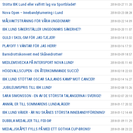
Stötta IBK Lund eller valfritt lag via Sportbladet!
2018-03-27 11:20
Nova Open – Innebandyturnering i Lund
2018-03-23 08:28
MÅLVAKTSTRÄNING FÖR VÅRA UNGDOMAR!
2018-03-22 14:09
IBK LUND SÄKERSTÄLLER UNGDOMARS SÄKERHET!
2018-03-20 11:07
GULD I SKOL-SM FÖR JAS-TJEJER!
2018-03-18 13:32
PLAYOFF 1 VÄNTAR FÖR JAS HERR!
2018-03-16 17:51
Barnidrottskonvent med Skåneidrotten!
2018-03-09 18:57
MEDLEMSVECKA PÅ INTERSPORT NOVA LUND!
2018-03-05 11:40
HÖGEVALLSCUPEN - EN ÅTERKOMMANDE SUCCÉ!
2018-02-18 22:03
IBK LUND STÖTTAR OSCAR SAJLANDS KAMP MOT CANCER!
2018-02-14 16:27
JUBILEUMSPRIS TILL IBK LUND!
2018-02-08 15:26
SARA SIMONSSON - EN AV DE STÖRSTA TALANGERNA I SVERIGE!
2018-02-07 20:10
ANMÄL ER TILL SOMMARENS LUNDALÄGER!
2018-01-17 20:32
IBK LUND VÄXER - ÄR NU SKÅNES STÖRSTA INNEBANDYFÖRENING!
2018-01-12 14:48
DUBBLA MEDALJER TILL F03-04!
2018-01-09 11:29
MEDALJSKÅPET FYLLS PÅ MED ETT GOTHIA CUP-BRONS!
2018-01-08 23:22