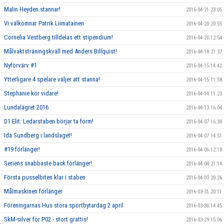
Malin Heyden stannar!
2016-04-21 23:05
Vi välkomnar Patrik Liimatainen
2016-04-20 20:55
Cornelia Vestberg tilldelas ett stipendium!
2016-04-20 12:54
Målvaktsträningskväll med Anders Billquist!
2016-04-18 21:37
Nyförvärv #1
2016-04-15 14:42
Ytterligare 4 spelare väljer att stanna!
2016-04-15 11:58
Stephanie kör vidare!
2016-04-14 11:23
Lundalägret 2016
2016-04-13 16:04
D1 Elit: Ledarstaben börjar ta form!
2016-04-07 16:30
Ida Sundberg i landslaget!
2016-04-07 14:51
#19 förlänger!
2016-04-06 12:18
Seriens snabbaste back förlänger!
2016-04-04 21:14
Första pusselbiten klar i staben
2016-04-03 20:26
Målmaskinen förlänger
2016-03-31 20:11
Föreningarnas Hus stora sportbytardag 2 april
2016-03-30 14:45
SkM-silver för P02 - stort grattis!
2016-03-29 15:06