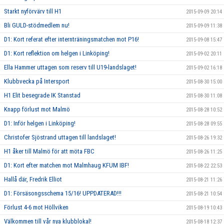
Starkt nyförvärv till H1
2015-09-09 20:14
Bli GULD-stödmedlem nu!
2015-09-09 11:38
D1: Kort referat efter internträningsmatchen mot P16!
2015-09-08 15:47
D1: Kort reflektion om helgen i Linköping!
2015-09-02 20:11
Ella Hammer uttagen som reserv till U19-landslaget!
2015-09-02 16:18
Klubbvecka på Intersport
2015-08-30 15:00
H1 Elit besegrade IK Stanstad
2015-08-30 11:08
Knapp förlust mot Malmö
2015-08-28 10:52
D1: Inför helgen i Linköping!
2015-08-28 09:55
Christofer Sjöstrand uttagen till landslaget!
2015-08-26 19:32
H1 åker till Malmö för att möta FBC
2015-08-26 11:25
D1: Kort efter matchen mot Malmhaug KFUM IBF!
2015-08-22 22:53
Hallå där, Fredrik Elliot
2015-08-21 11:26
D1: Försäsongsschema 15/16! UPPDATERAD!!!
2015-08-21 10:54
Förlust 4-6 mot Höllviken
2015-08-19 10:43
Välkommen till vår nya klubblokal!
2015-08-18 12:37