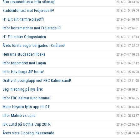
Stor revanschlusta inför söndag!
2016-01-28 13:36
Suddenförlust mot Fröjereds IF!
2016-01-24 19:09
H1 Elit allt närmre playoff!
2016-01-24 10:48
Inför bortamatchen mot Fröjereds IF!
2016-01-22 14:31
H1 Elit möter Örlogsstaden
2016-01-21 17:43
Årets första seger bärgades i Småland!
2016-01-17 22:02
Herrarna studsade tillbaka
2016-01-17 10:33
Inför toppmötet mot Lagan
2016-01-16 07:42
Inför Hovshaga AIF borta!
2016-01-15 16:28
Orättvist poängtapp mot FBC Kalmarsund!
2016-01-12 11:25
Seg inledning på nya året
2016-01-10 10:21
Inför FBC Kalmarsund hemma!
2016-01-08 14:55
Malin Heyden lyfts upp till D1!
2016-01-08 14:44
Inför Malmö vs Lund
2016-01-08 13:37
IBK Lund på Gothia Cup 2016!
2016-01-02 16:39
Årets sista 3 poäng inkasserade
2015-12-20 09:28