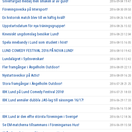
Silverfärgad medalj men smaken är av guld!
2016-09-04 19:47
Föreningsvecka på Intersport!
2016-08-30 09:50
En historisk match blev till en häftig kväll!
2016-08-26 16:40
Uppstartsdatum för nya träningsgrupper!
2016-08-26 15:02
Kinesiskt ungdomslag besöker Lund!
2016-08-23 12:04
Spela innebandy i Lund som student i höst!
2016-08-15 16:05
LUND COMEDY FESTIVAL 2016 PÅ NOVA LUND!
2016-08-10 19:42
Lundalägret i Sydsvenskan!
2016-08-10 12:42
Fler framgångar i Ängelholm Outdoor!
2016-08-09 22:13
Nystartsveckor på Actic!
2016-08-09 16:20
Stora framgångar i Ängelholm Outdoor!
2016-07-28 21:25
IBK Lund på Lund Comedy Festival 2016!
2016-07-21 18:03
IBK Lund anmäler dubbla JAS-lag till säsongen 16/17!
2016-06-29 17:33
2016-06-16 15:04
IBK Lund är den elfte största föreningen i Sverige!
2016-06-12 18:36
Se EM-matcherna tillsammans i Föreningarnas Hus!
2016-06-09 15:58