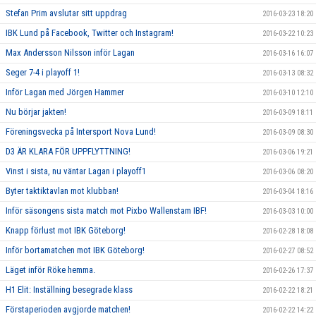
Stefan Prim avslutar sitt uppdrag
2016-03-23 18:20
IBK Lund på Facebook, Twitter och Instagram!
2016-03-22 10:23
Max Andersson Nilsson inför Lagan
2016-03-16 16:07
Seger 7-4 i playoff 1!
2016-03-13 08:32
Inför Lagan med Jörgen Hammer
2016-03-10 12:10
Nu börjar jakten!
2016-03-09 18:11
Föreningsvecka på Intersport Nova Lund!
2016-03-09 08:30
D3 ÄR KLARA FÖR UPPFLYTTNING!
2016-03-06 19:21
Vinst i sista, nu väntar Lagan i playoff1
2016-03-06 08:20
Byter taktiktavlan mot klubban!
2016-03-04 18:16
Inför säsongens sista match mot Pixbo Wallenstam IBF!
2016-03-03 10:00
Knapp förlust mot IBK Göteborg!
2016-02-28 18:08
Inför bortamatchen mot IBK Göteborg!
2016-02-27 08:52
Läget inför Röke hemma.
2016-02-26 17:37
H1 Elit: Inställning besegrade klass
2016-02-22 18:21
Förstaperioden avgjorde matchen!
2016-02-22 14:22