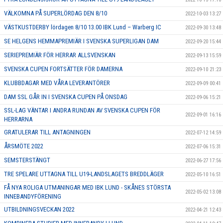
VÄLKOMNA PÅ SUPERLÖRDAG DEN 8/10
2022-10-03 13:27
VÄSTKUSTDERBY lördagen 8/10 13.00 IBK Lund – Warberg IC
2022-09-30 13:48
SE HELGENS HEMMAPREMIÄR I SVENSKA SUPERLIGAN DAM
2022-09-20 15:44
SERIEPREMIÄR FÖR HERRAR ALLSVENSKAN
2022-09-13 15:59
SVENSKA CUPEN FORTSÄTTER FÖR DAMERNA
2022-09-10 21:23
KLUBBDAGAR MED VÅRA LEVERANTÖRER
2022-09-09 00:41
DAM SSL GÅR IN I SVENSKA CUPEN PÅ ONSDAG
2022-09-06 15:21
SSL-LAG VÄNTAR I ANDRA RUNDAN AV SVENSKA CUPEN FÖR
2022-09-01 16:16
HERRARNA
GRATULERAR TILL ANTAGNINGEN
2022-07-12 14:59
ÅRSMÖTE 2022
2022-07-06 15:31
SEMSTERSTÄNGT
2022-06-27 17:56
TRE SPELARE UTTAGNA TILL U19-LANDSLAGETS BREDDLÄGER
2022-05-10 16:51
FÅ NYA ROLIGA UTMANINGAR MED IBK LUND - SKÅNES STÖRSTA
2022-05-02 13:08
INNEBANDYFÖRENING
UTBILDNINGSVECKAN 2022
2022-04-21 12:43