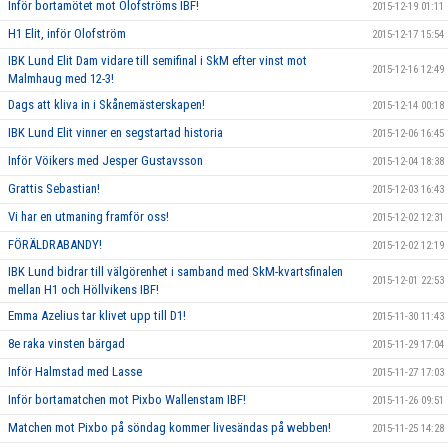
Inför bortamötet mot Olofströms IBF!
2015-12-19 01:11
H1 Elit, inför Olofström
2015-12-17 15:54
IBK Lund Elit Dam vidare till semifinal i SkM efter vinst mot
2015-12-16 12:49
Malmhaug med 12-3!
Dags att kliva in i Skånemästerskapen!
2015-12-14 00:18
IBK Lund Elit vinner en segstartad historia
2015-12-06 16:45
Inför Vöikers med Jesper Gustavsson
2015-12-04 18:38
Grattis Sebastian!
2015-12-03 16:43
Vi har en utmaning framför oss!
2015-12-02 12:31
FÖRÄLDRABANDY!
2015-12-02 12:19
IBK Lund bidrar till välgörenhet i samband med SkM-kvartsfinalen
2015-12-01 22:53
mellan H1 och Höllvikens IBF!
Emma Azelius tar klivet upp till D1!
2015-11-30 11:43
8e raka vinsten bärgad
2015-11-29 17:04
Inför Halmstad med Lasse
2015-11-27 17:03
Inför bortamatchen mot Pixbo Wallenstam IBF!
2015-11-26 09:51
Matchen mot Pixbo på söndag kommer livesändas på webben!
2015-11-25 14:28