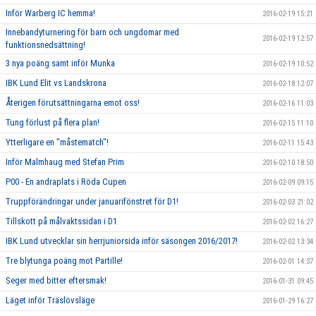
Inför Warberg IC hemma!
2016-02-19 15:21
Innebandyturnering för barn och ungdomar med
2016-02-19 12:57
funktionsnedsättning!
3 nya poäng samt inför Munka
2016-02-19 10:52
IBK Lund Elit vs Landskrona
2016-02-18 12:07
Återigen förutsättningarna emot oss!
2016-02-16 11:03
Tung förlust på flera plan!
2016-02-15 11:10
Ytterligare en "måstematch"!
2016-02-11 15:43
Inför Malmhaug med Stefan Prim
2016-02-10 18:50
P00 - En andraplats i Röda Cupen
2016-02-09 09:15
Truppförändringar under januarifönstret för D1!
2016-02-03 21:02
Tillskott på målvaktssidan i D1
2016-02-02 16:27
IBK Lund utvecklar sin herrjuniorsida inför säsongen 2016/2017!
2016-02-02 13:34
Tre blytunga poäng mot Partille!
2016-02-01 14:37
Seger med bitter eftersmak!
2016-01-31 09:45
Läget inför Träslövsläge
2016-01-29 16:27