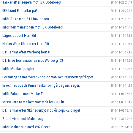
Tankar efter segern mot IBK Göteborg!
2015-11-22 21:49
IBK Lund Elit tuffar på!
2015-11-21 20:02
Inför Röke med #11 Davidsson
2015-11-20 16:51
Inför hemmamatchen mot IBK Göteborg!
2015-11-19 11:46
Lägesrapport Herr Elit
2015-11-17 12:13
Niklas Wain förstärker Herr Elit
2015-11-17 11:40
D1: Tankar efter Warberg borta!
2015-11-15 17:16
D1: Inför bortamatchen mot Warberg IC!
2015-11-13 19:34
Inför Munka-Ljungby
2015-11-13 19:07
Föreningar samarbetar kring domar- och rekryteringsfrågor!
2015-11-11 15:32
In och läs coach Prims tankar om gårdagens seger.
2015-11-11 11:10
Inför Falcons med Micke Thun
2015-11-07 17:02
Missa inte nästa hemmamatch för H1 Elit
2015-11-05 18:16
D1: Tankar efter Skånederbyt mot Åstorp/Kvidinge!
2015-11-02 16:46
Stabil vinst mot Malmhaug
2015-10-31 19:42
Inför Malmhaug med #87 Peean
2015-10-29 14:30