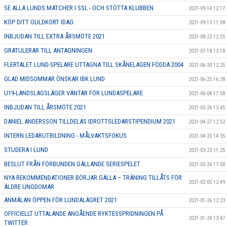
SE ALLA LUNDS MATCHER I SSL - OCH STÖTTA KLUBBEN
2021-09-14 12:17
KÖP DITT GULDKORT IDAG
2021-09-13 11:08
INBJUDAN TILL EXTRA ÅRSMÖTE 2021
2021-08-23 12:55
GRATULERAR TILL ANTAGNINGEN
2021-07-18 13:18
FLERTALET LUND-SPELARE UTTAGNA TILL SKÅNELAGEN FÖDDA 2004
2021-06-30 12:25
GLAD MIDSOMMAR ÖNSKAR IBK LUND
2021-06-25 16:28
U19-LANDSLAGSLÄGER VÄNTAR FÖR LUNDASPELARE
2021-06-04 17:58
INBJUDAN TILL ÅRSMÖTE 2021
2021-05-26 13:45
DANIEL ANDERSSON TILLDELAS IDROTTSLEDARSTIPENDIUM 2021
2021-04-27 12:52
INTERN LEDARUTBILDNING - MÅLVAKTSFOKUS
2021-04-20 14:35
STUDERA I LUND
2021-03-23 11:25
BESLUT FRÅN FÖRBUNDEN GÄLLANDE SERIESPELET
2021-02-26 17:00
NYA REKOMMENDATIONER BÖRJAR GÄLLA – TRÄNING TILLÅTS FÖR
2021-02-05 12:49
ÄLDRE UNGDOMAR
ANMÄLAN ÖPPEN FÖR LUNDALÄGRET 2021
2021-01-26 12:23
OFFICIELLT UTTALANDE ANGÅENDE RYKTESSPRIDNINGEN PÅ
2021-01-24 13:47
TWITTER