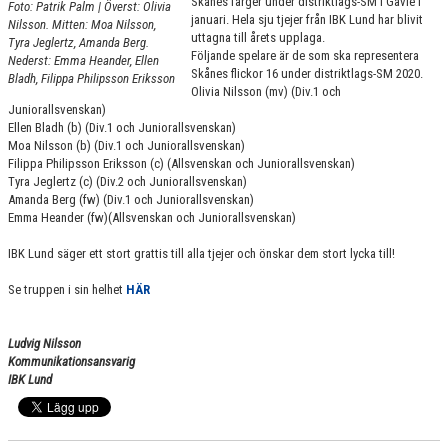
Skånes färger under distriktlags-SM i Gävle i
Foto: Patrik Palm | Överst: Olivia
PARTNERS
januari. Hela sju tjejer från IBK Lund har blivit
Nilsson. Mitten: Moa Nilsson,
uttagna till årets upplaga.
Tyra Jeglertz, Amanda Berg.
Följande spelare är de som ska representera
DOKUMENT
Nederst: Emma Heander, Ellen
Skånes flickor 16 under distriktlags-SM 2020.
Bladh, Filippa Philipsson Eriksson
Olivia Nilsson (mv) (Div.1 och
KONTAKT
Juniorallsvenskan)
Ellen Bladh (b) (Div.1 och Juniorallsvenskan)
Moa Nilsson (b) (Div.1 och Juniorallsvenskan)
BILDBANK
Filippa Philipsson Eriksson (c) (Allsvenskan och Juniorallsvenskan)
Tyra Jeglertz (c) (Div.2 och Juniorallsvenskan)
IBK LUND PLAY
Amanda Berg (fw) (Div.1 och Juniorallsvenskan)
Emma Heander (fw)(Allsvenskan och Juniorallsvenskan)
UTOMHUSPLANER
IBK Lund säger ett stort grattis till alla tjejer och önskar dem stort lycka till!
Se truppen i sin helhet
HÄR
Ludvig Nilsson
Kommunikationsansvarig
IBK Lund